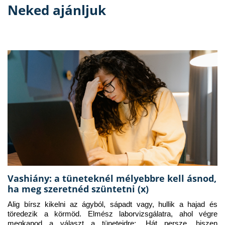
Neked ajánljuk
Vashiány: a tüneteknél mélyebbre kell ásnod,
ha meg szeretnéd szüntetni (x)
Alig bírsz kikelni az ágyból, sápadt vagy, hullik a hajad és 
töredezik a körmöd. Elmész laborvizsgálatra, ahol végre 
megkapod a választ a tüneteidre: „Hát persze, hiszen 