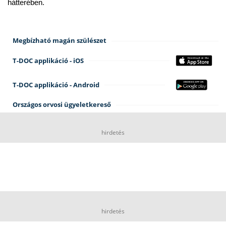
hátterében.
Megbízható magán szülészet
T-DOC applikáció - iOS
T-DOC applikáció - Android
Országos orvosi ügyeletkereső
hirdetés
hirdetés