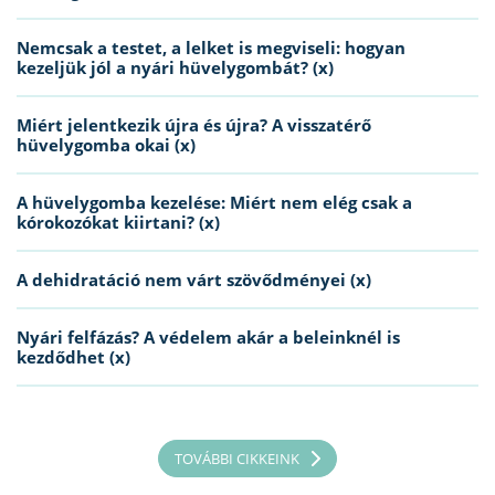
Nemcsak a testet, a lelket is megviseli: hogyan
kezeljük jól a nyári hüvelygombát? (x)
Miért jelentkezik újra és újra? A visszatérő
hüvelygomba okai (x)
A hüvelygomba kezelése: Miért nem elég csak a
kórokozókat kiirtani? (x)
A dehidratáció nem várt szövődményei (x)
Nyári felfázás? A védelem akár a beleinknél is
kezdődhet (x)
TOVÁBBI CIKKEINK