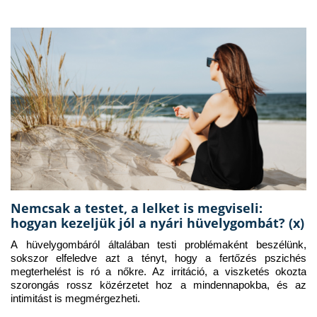
Nemcsak a testet, a lelket is megviseli:
hogyan kezeljük jól a nyári hüvelygombát? (x)
A hüvelygombáról általában testi problémaként beszélünk, 
sokszor elfeledve azt a tényt, hogy a fertőzés pszichés 
megterhelést is ró a nőkre. Az irritáció, a viszketés okozta 
szorongás rossz közérzetet hoz a mindennapokba, és az 
intimitást is megmérgezheti.