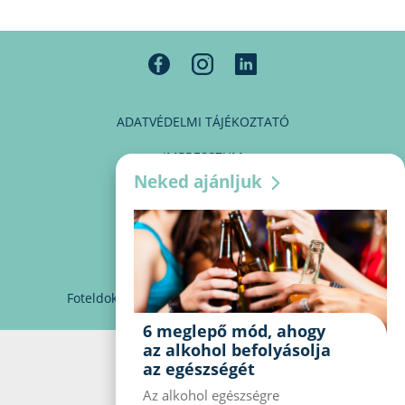
ADATVÉDELMI TÁJÉKOZTATÓ
IMPRESSZUM
Neked ajánljuk
MÉDIAAJÁNLAT
PARTNEREINK
KAPCSOLAT
Foteldoki
info@foteldoki.hu
Süti beállítások
6 meglepő mód, ahogy
az alkohol befolyásolja
az egészségét
Az alkohol egészségre