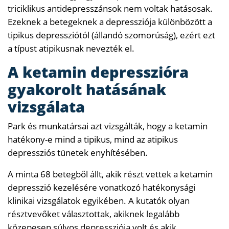
triciklikus antidepresszánsok nem voltak hatásosak.
Ezeknek a betegeknek a depressziója különbözött a
tipikus depressziótól (állandó szomorúság), ezért ezt
a típust atipikusnak nevezték el.
A ketamin depresszióra
gyakorolt ​​hatásának
vizsgálata
Park és munkatársai azt vizsgálták, hogy a ketamin
hatékony-e mind a tipikus, mind az atipikus
depressziós tünetek enyhítésében.
A minta 68 betegből állt, akik részt vettek a ketamin
depresszió kezelésére vonatkozó hatékonysági
klinikai vizsgálatok egyikében. A kutatók olyan
résztvevőket választottak, akiknek legalább
közepesen súlyos depressziója volt és akik