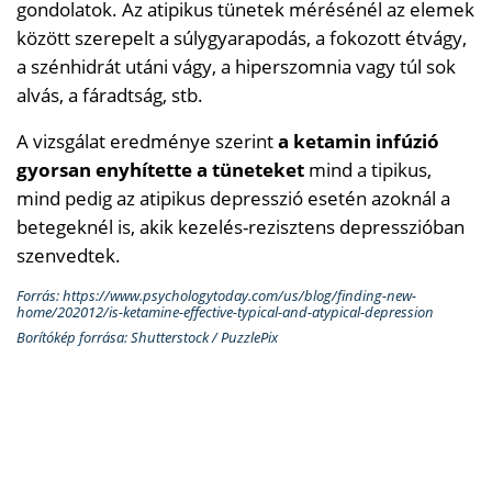
gondolatok. Az atipikus tünetek mérésénél az elemek
között szerepelt a súlygyarapodás, a fokozott étvágy,
a szénhidrát utáni vágy, a hiperszomnia vagy túl sok
alvás, a fáradtság, stb.
A vizsgálat eredménye szerint
a ketamin infúzió
gyorsan enyhítette a tüneteket
mind a tipikus,
mind pedig az atipikus depresszió esetén azoknál a
betegeknél is, akik kezelés-rezisztens depresszióban
szenvedtek.
Forrás: https://www.psychologytoday.com/us/blog/finding-new-
home/202012/is-ketamine-effective-typical-and-atypical-depression
Borítókép forrása: Shutterstock / PuzzlePix