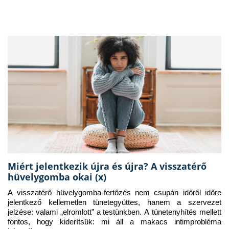
Miért jelentkezik újra és újra? A visszatérő
hüvelygomba okai (x)
A visszatérő hüvelygomba-fertőzés nem csupán időről időre 
jelentkező kellemetlen tünetegyüttes, hanem a szervezet 
jelzése: valami „elromlott” a testünkben. A tünetenyhítés mellett 
fontos, hogy kiderítsük: mi áll a makacs intimprobléma 