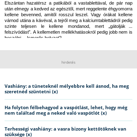
Elszántan hazatérsz a patikából a vastablettával, de pár nap 
után elmegy a kedved az egésztől, mert reggelente éhgyomorra 
kellene bevenned, amitől rosszul leszel. Vagy órákat kellene 
várnod utána a kávéval, a tejről meg a kalciumtablettádról pedig 
szinte teljesen le kellene mondanod, mert „gátolják a 
felszívódást”. A kellemetlen mellékhatásokról pedig jobb nem is 
beszélni… Ismerős helyzet?
hirdetés
Vashiány: a tüneteknél mélyebbre kell ásnod, ha meg
szeretnéd szüntetni (x)
Ha folyton félbehagyod a vaspótlást, lehet, hogy még
nem találtad meg a neked való vaspótlót (x)
Terhességi vashiány: a vasra bizony kettőtöknek van
szüksége (x)