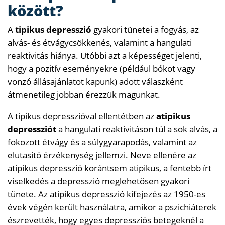
között?
A
tipikus depresszió
gyakori tünetei a fogyás, az
alvás- és étvágycsökkenés, valamint a hangulati
reaktivitás hiánya. Utóbbi azt a képességet jelenti,
hogy a pozitív eseményekre (például bókot vagy
vonzó állásajánlatot kapunk) adott válaszként
átmenetileg jobban érezzük magunkat.
A tipikus depresszióval ellentétben az
atipikus
depressziót
a hangulati reaktivitáson túl a sok alvás, a
fokozott étvágy és a súlygyarapodás, valamint az
elutasító érzékenység jellemzi. Neve ellenére az
atipikus depresszió korántsem atipikus, a fentebb írt
viselkedés a depresszió meglehetősen gyakori
tünete. Az atipikus depresszió kifejezés az 1950-es
évek végén került használatra, amikor a pszichiáterek
észrevették, hogy egyes depressziós betegeknél a