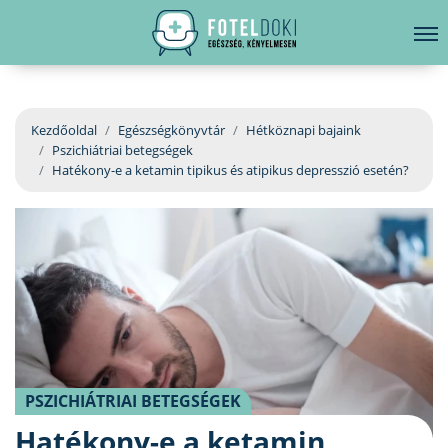
hirdetés
LELKI EGÉSZSÉG
Bejelentkezés
EGÉSZSÉGKÖNYVTÁR
Kezdőoldal
Egészségkönyvtár
Hétköznapi bajaink
Pszichiátriai betegségek
BETEGSÉGKALAUZ
Hatékony-e a ketamin tipikus és atipikus depresszió esetén?
ÜGYELETKERESŐ
ORVOS VÁLASZOL
ORVOSKERESŐ
PSZICHIÁTRIAI BETEGSÉGEK
Hatékony-e a ketamin