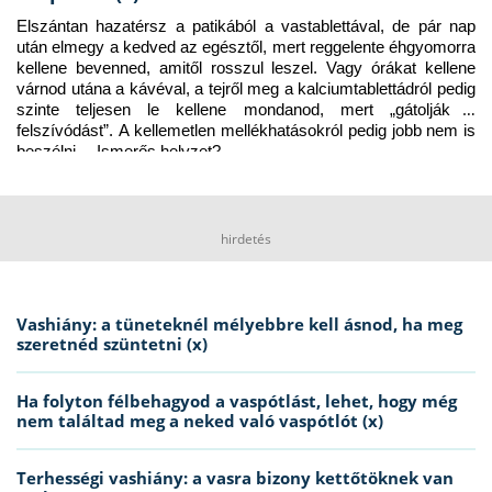
Elszántan hazatérsz a patikából a vastablettával, de pár nap 
után elmegy a kedved az egésztől, mert reggelente éhgyomorra 
kellene bevenned, amitől rosszul leszel. Vagy órákat kellene 
várnod utána a kávéval, a tejről meg a kalciumtablettádról pedig 
szinte teljesen le kellene mondanod, mert „gátolják a 
felszívódást”. A kellemetlen mellékhatásokról pedig jobb nem is 
beszélni… Ismerős helyzet?
hirdetés
Vashiány: a tüneteknél mélyebbre kell ásnod, ha meg
szeretnéd szüntetni (x)
Ha folyton félbehagyod a vaspótlást, lehet, hogy még
nem találtad meg a neked való vaspótlót (x)
Terhességi vashiány: a vasra bizony kettőtöknek van