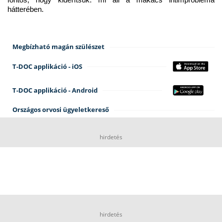
fontos, hogy kiderítsük: mi áll a makacs intimprobléma 
hátterében.
Megbízható magán szülészet
T-DOC applikáció - iOS
T-DOC applikáció - Android
Országos orvosi ügyeletkereső
hirdetés
hirdetés