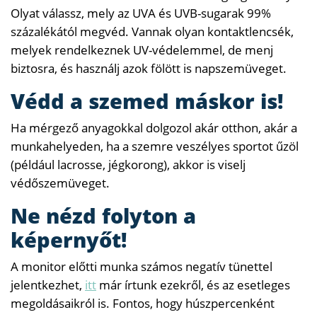
Olyat válassz, mely az UVA és UVB-sugarak 99%
százalékától megvéd. Vannak olyan kontaktlencsék,
melyek rendelkeznek UV-védelemmel, de menj
biztosra, és használj azok fölött is napszemüveget.
Védd a szemed máskor is!
Ha mérgező anyagokkal dolgozol akár otthon, akár a
munkahelyeden, ha a szemre veszélyes sportot űzöl
(például lacrosse, jégkorong), akkor is viselj
védőszemüveget.
Ne nézd folyton a
képernyőt!
A monitor előtti munka számos negatív tünettel
jelentkezhet,
itt
már írtunk ezekről, és az esetleges
megoldásaikról is. Fontos, hogy húszpercenként