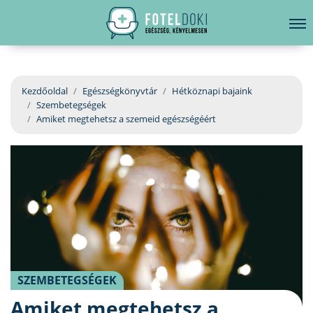
hirdetés
LELKI EGÉSZSÉG
Bejelentkezés
EGÉSZSÉGKÖNYVTÁR
Kezdőoldal
Egészségkönyvtár
Hétköznapi bajaink
Szembetegségek
BETEGSÉGKALAUZ
Amiket megtehetsz a szemeid egészségéért
ÜGYELETKERESŐ
ORVOS VÁLASZOL
ORVOSKERESŐ
SZEMBETEGSÉGEK
Amiket megtehetsz a