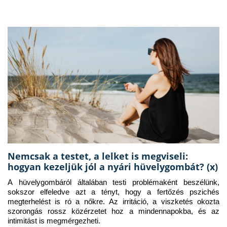
Nemcsak a testet, a lelket is megviseli:
hogyan kezeljük jól a nyári hüvelygombát? (x)
A hüvelygombáról általában testi problémaként beszélünk, 
sokszor elfeledve azt a tényt, hogy a fertőzés pszichés 
megterhelést is ró a nőkre. Az irritáció, a viszketés okozta 
szorongás rossz közérzetet hoz a mindennapokba, és az 
intimitást is megmérgezheti.