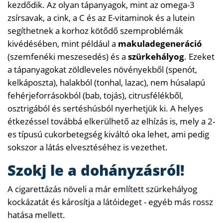
kezdődik. Az olyan tápanyagok, mint az omega-3
zsírsavak, a cink, a C és az E-vitaminok és a lutein
segíthetnek a korhoz kötődő szemproblémák
kivédésében, mint például a
makuladegeneráció
(szemfenéki meszesedés) és a
szürkehályog
. Ezeket
a tápanyagokat zöldleveles növényekből (spenót,
kelkáposzta), halakból (tonhal, lazac), nem húsalapú
fehérjeforrásokból (bab, tojás), citrusfélékből,
osztrigából és sertéshúsból nyerhetjük ki. A helyes
étkezéssel továbbá elkerülhető az elhízás is, mely a 2-
es típusú cukorbetegség kiváltó oka lehet, ami pedig
sokszor a látás elvesztéséhez is vezethet.
Szokj le a dohányzásról!
A cigarettázás növeli a már említett szürkehályog
kockázatát és károsítja a látóideget - egyéb más rossz
hatása mellett.