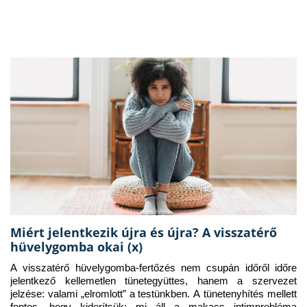
Miért jelentkezik újra és újra? A visszatérő
hüvelygomba okai (x)
A visszatérő hüvelygomba-fertőzés nem csupán időről időre 
jelentkező kellemetlen tünetegyüttes, hanem a szervezet 
jelzése: valami „elromlott” a testünkben. A tünetenyhítés mellett 