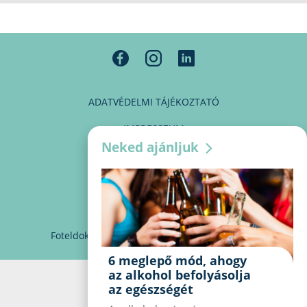
ADATVÉDELMI TÁJÉKOZTATÓ
IMPRESSZUM
Neked ajánljuk
MÉDIAAJÁNLAT
PARTNEREINK
KAPCSOLAT
Foteldoki
info@foteldoki.hu
Süti beállítások
6 meglepő mód, ahogy
az alkohol befolyásolja
az egészségét