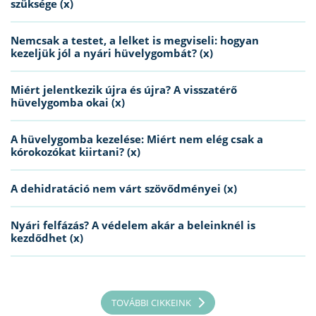
szüksége (x)
Nemcsak a testet, a lelket is megviseli: hogyan
kezeljük jól a nyári hüvelygombát? (x)
Miért jelentkezik újra és újra? A visszatérő
hüvelygomba okai (x)
A hüvelygomba kezelése: Miért nem elég csak a
kórokozókat kiirtani? (x)
A dehidratáció nem várt szövődményei (x)
Nyári felfázás? A védelem akár a beleinknél is
kezdődhet (x)
TOVÁBBI CIKKEINK