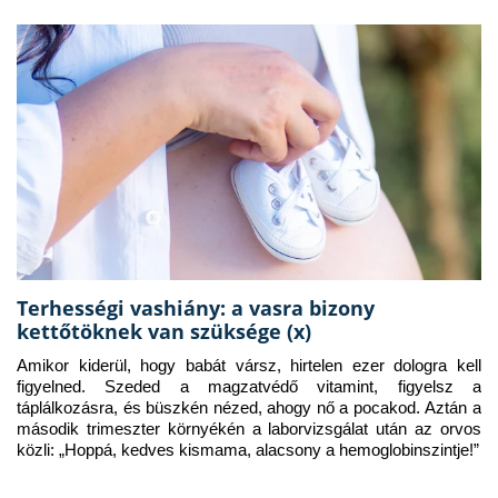
Terhességi vashiány: a vasra bizony
kettőtöknek van szüksége (x)
Amikor kiderül, hogy babát vársz, hirtelen ezer dologra kell 
figyelned. Szeded a magzatvédő vitamint, figyelsz a 
táplálkozásra, és büszkén nézed, ahogy nő a pocakod. Aztán a 
második trimeszter környékén a laborvizsgálat után az orvos 
közli: „Hoppá, kedves kismama, alacsony a hemoglobinszintje!”