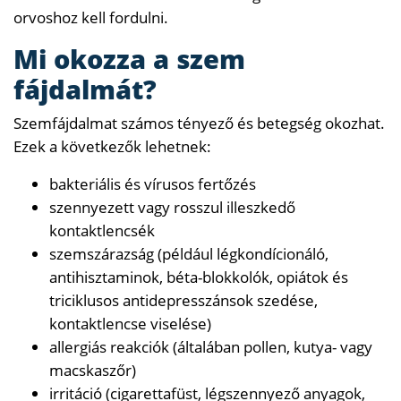
orvoshoz kell fordulni.
Mi okozza a szem
fájdalmát?
Szemfájdalmat számos tényező és betegség okozhat.
Ezek a következők lehetnek:
bakteriális és vírusos fertőzés
szennyezett vagy rosszul illeszkedő
kontaktlencsék
szemszárazság (például légkondícionáló,
antihisztaminok, béta-blokkolók, opiátok és
triciklusos antidepresszánsok szedése,
kontaktlencse viselése)
allergiás reakciók (általában pollen, kutya- vagy
macskaszőr)
irritáció (cigarettafüst, légszennyező anyagok,