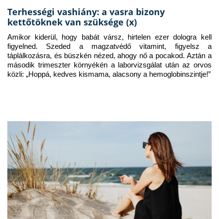
Terhességi vashiány: a vasra bizony
kettőtöknek van szüksége (x)
Amikor kiderül, hogy babát vársz, hirtelen ezer dologra kell 
figyelned. Szeded a magzatvédő vitamint, figyelsz a 
táplálkozásra, és büszkén nézed, ahogy nő a pocakod. Aztán a 
második trimeszter környékén a laborvizsgálat után az orvos 
közli: „Hoppá, kedves kismama, alacsony a hemoglobinszintje!”