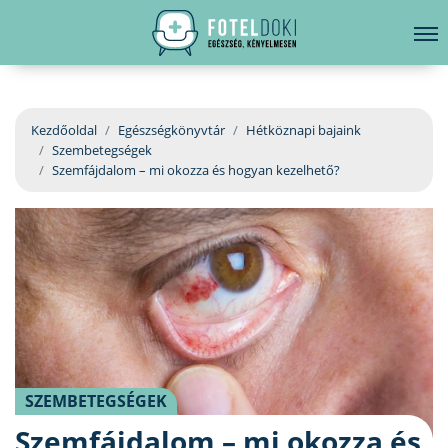
hirdetés
LELKI EGÉSZSÉG
Bejelentkezés
EGÉSZSÉGKÖNYVTÁR
Kezdőoldal
Egészségkönyvtár
Hétköznapi bajaink
Szembetegségek
BETEGSÉGKALAUZ
Szemfájdalom – mi okozza és hogyan kezelhető?
ÜGYELETKERESŐ
ORVOS VÁLASZOL
ORVOSKERESŐ
SZEMBETEGSÉGEK
Szemfájdalom – mi okozza és