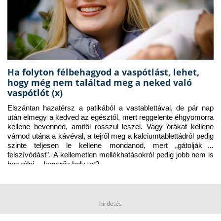
Ha folyton félbehagyod a vaspótlást, lehet,
hogy még nem találtad meg a neked való
vaspótlót (x)
Elszántan hazatérsz a patikából a vastablettával, de pár nap 
után elmegy a kedved az egésztől, mert reggelente éhgyomorra 
kellene bevenned, amitől rosszul leszel. Vagy órákat kellene 
várnod utána a kávéval, a tejről meg a kalciumtablettádról pedig 
szinte teljesen le kellene mondanod, mert „gátolják a 
felszívódást”. A kellemetlen mellékhatásokról pedig jobb nem is 
beszélni… Ismerős helyzet?
hirdetés