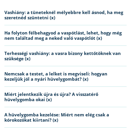
Vashiány: a tüneteknél mélyebbre kell ásnod, ha meg
szeretnéd szüntetni (x)
Ha folyton félbehagyod a vaspótlást, lehet, hogy még
nem találtad meg a neked való vaspótlót (x)
Terhességi vashiány: a vasra bizony kettőtöknek van
szüksége (x)
Nemcsak a testet, a lelket is megviseli: hogyan
kezeljük jól a nyári hüvelygombát? (x)
Miért jelentkezik újra és újra? A visszatérő
hüvelygomba okai (x)
A hüvelygomba kezelése: Miért nem elég csak a
kórokozókat kiirtani? (x)