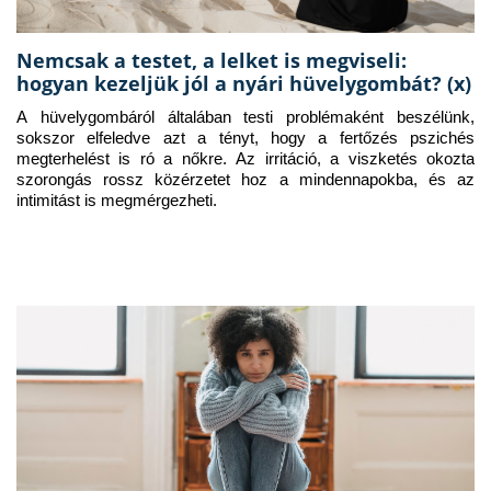
Nemcsak a testet, a lelket is megviseli:
hogyan kezeljük jól a nyári hüvelygombát? (x)
A hüvelygombáról általában testi problémaként beszélünk, 
sokszor elfeledve azt a tényt, hogy a fertőzés pszichés 
megterhelést is ró a nőkre. Az irritáció, a viszketés okozta 
szorongás rossz közérzetet hoz a mindennapokba, és az 
intimitást is megmérgezheti.