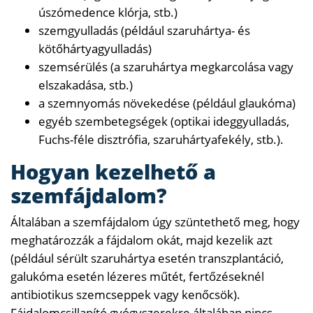
úszómedence klórja, stb.)
szemgyulladás (például szaruhártya- és
kötőhártyagyulladás)
szemsérülés (a szaruhártya megkarcolása vagy
elszakadása, stb.)
a szemnyomás növekedése (például glaukóma)
egyéb szembetegségek (optikai ideggyulladás,
Fuchs-féle disztrófia, szaruhártyafekély, stb.).
Hogyan kezelhető a
szemfájdalom?
Általában a szemfájdalom úgy szüntethető meg, hogy
meghatározzák a fájdalom okát, majd kezelik azt
(például sérült szaruhártya esetén transzplantáció,
galukóma esetén lézeres műtét, fertőzéseknél
antibiotikus szemcseppek vagy kenőcsök).
Fájdalomcsillapító gyógyszerekre általában nincs