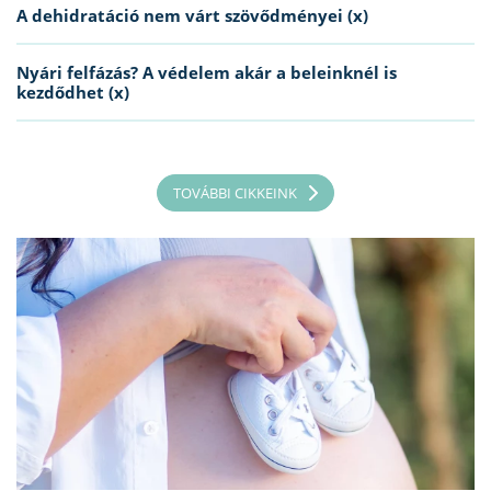
A dehidratáció nem várt szövődményei (x)
Nyári felfázás? A védelem akár a beleinknél is
kezdődhet (x)
TOVÁBBI CIKKEINK