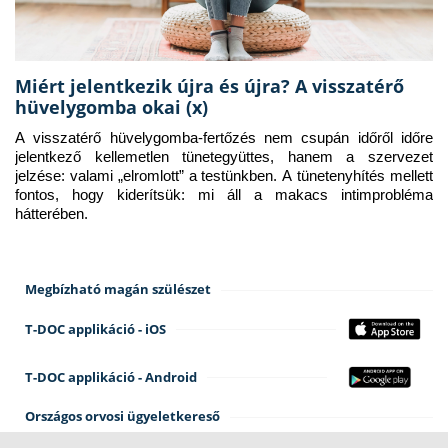
Miért jelentkezik újra és újra? A visszatérő
hüvelygomba okai (x)
A visszatérő hüvelygomba-fertőzés nem csupán időről időre 
jelentkező kellemetlen tünetegyüttes, hanem a szervezet 
jelzése: valami „elromlott” a testünkben. A tünetenyhítés mellett 
fontos, hogy kiderítsük: mi áll a makacs intimprobléma 
hátterében.
Megbízható magán szülészet
T-DOC applikáció - iOS
T-DOC applikáció - Android
Országos orvosi ügyeletkereső