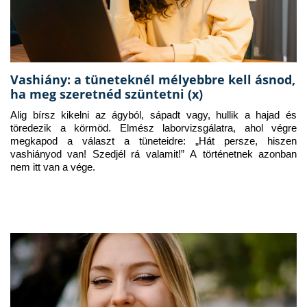
Vashiány: a tüneteknél mélyebbre kell ásnod,
ha meg szeretnéd szüntetni (x)
Alig bírsz kikelni az ágyból, sápadt vagy, hullik a hajad és 
töredezik a körmöd. Elmész laborvizsgálatra, ahol végre 
megkapod a választ a tüneteidre: „Hát persze, hiszen 
vashiányod van! Szedjél rá valamit!” A történetnek azonban 
nem itt van a vége.