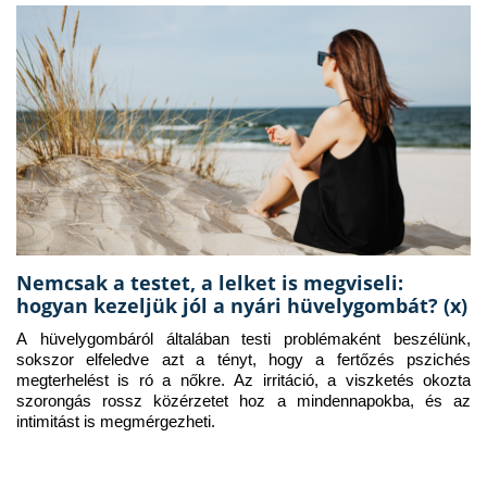
Nemcsak a testet, a lelket is megviseli:
hogyan kezeljük jól a nyári hüvelygombát? (x)
A hüvelygombáról általában testi problémaként beszélünk, 
sokszor elfeledve azt a tényt, hogy a fertőzés pszichés 
megterhelést is ró a nőkre. Az irritáció, a viszketés okozta 
szorongás rossz közérzetet hoz a mindennapokba, és az 
intimitást is megmérgezheti.