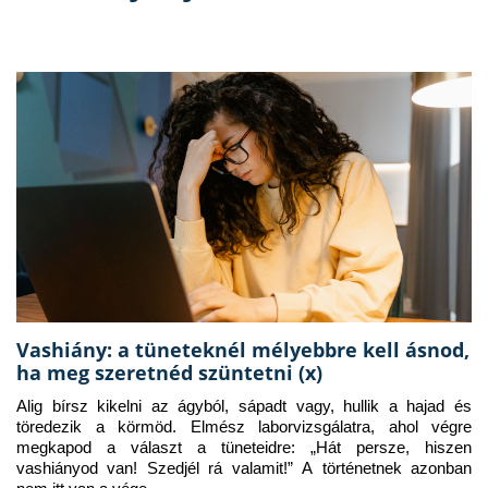
Vashiány: a tüneteknél mélyebbre kell ásnod,
ha meg szeretnéd szüntetni (x)
Alig bírsz kikelni az ágyból, sápadt vagy, hullik a hajad és 
töredezik a körmöd. Elmész laborvizsgálatra, ahol végre 
megkapod a választ a tüneteidre: „Hát persze, hiszen 
vashiányod van! Szedjél rá valamit!” A történetnek azonban 