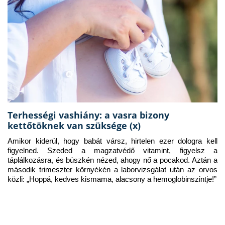
Terhességi vashiány: a vasra bizony
kettőtöknek van szüksége (x)
Amikor kiderül, hogy babát vársz, hirtelen ezer dologra kell 
figyelned. Szeded a magzatvédő vitamint, figyelsz a 
táplálkozásra, és büszkén nézed, ahogy nő a pocakod. Aztán a 
második trimeszter környékén a laborvizsgálat után az orvos 
közli: „Hoppá, kedves kismama, alacsony a hemoglobinszintje!”