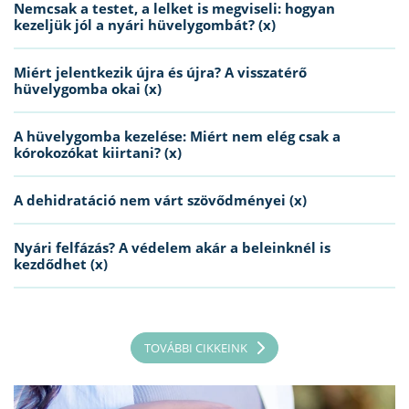
Nemcsak a testet, a lelket is megviseli: hogyan
kezeljük jól a nyári hüvelygombát? (x)
Miért jelentkezik újra és újra? A visszatérő
hüvelygomba okai (x)
A hüvelygomba kezelése: Miért nem elég csak a
kórokozókat kiirtani? (x)
A dehidratáció nem várt szövődményei (x)
Nyári felfázás? A védelem akár a beleinknél is
kezdődhet (x)
TOVÁBBI CIKKEINK