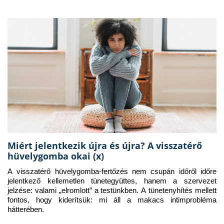
Miért jelentkezik újra és újra? A visszatérő
hüvelygomba okai (x)
A visszatérő hüvelygomba-fertőzés nem csupán időről időre 
jelentkező kellemetlen tünetegyüttes, hanem a szervezet 
jelzése: valami „elromlott” a testünkben. A tünetenyhítés mellett 
fontos, hogy kiderítsük: mi áll a makacs intimprobléma 
hátterében.