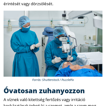
érintését vagy dörzsölését.
Forrás: Shutterstock / PuzzlePix
Óvatosan zuhanyozzon
A víznek való kitettség fertőzés vagy irritáció
kockázatának teheti ki a szemet, amíg a szem meg