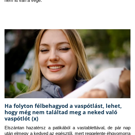
nem itt van a vége.
Ha folyton félbehagyod a vaspótlást, lehet,
hogy még nem találtad meg a neked való
vaspótlót (x)
Elszántan hazatérsz a patikából a vastablettával, de pár nap 
után elmegy a kedved az egésztől, mert reggelente éhgyomorra 