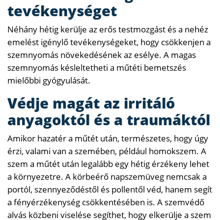
tevékenységet
Néhány hétig kerülje az erős testmozgást és a nehéz
emelést igénylő tevékenységeket, hogy csökkenjen a
szemnyomás növekedésének az esélye. A magas
szemnyomás késleltetheti a műtéti bemetszés
mielőbbi gyógyulását.
Védje magát az irritáló
anyagoktól és a traumáktól
Amikor hazatér a műtét után, természetes, hogy úgy
érzi, valami van a szemében, például homokszem. A
szem a műtét után legalább egy hétig érzékeny lehet
a környezetre. A körbeérő napszemüveg nemcsak a
portól, szennyeződéstől és pollentől véd, hanem segít
a fényérzékenység csökkentésében is. A szemvédő
alvás közbeni viselése segíthet, hogy elkerülje a szem