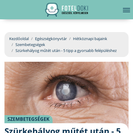
hirdetés
LELKI EGÉSZSÉG
Bejelentkezés
EGÉSZSÉGKÖNYVTÁR
Kezdőoldal
Egészségkönyvtár
Hétköznapi bajaink
Szembetegségek
BETEGSÉGKALAUZ
Szürkehályog műtét után - 5 tipp a gyorsabb felépüléshez
ÜGYELETKERESŐ
ORVOS VÁLASZOL
ORVOSKERESŐ
SZEMBETEGSÉGEK
Szürkehályog műtét után - 5