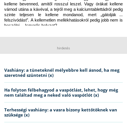
kellene bevenned, amitől rosszul leszel. Vagy órákat kellene 
várnod utána a kávéval, a tejről meg a kalciumtablettádról pedig 
szinte teljesen le kellene mondanod, mert „gátolják a 
felszívódást”. A kellemetlen mellékhatásokról pedig jobb nem is 
beszélni… Ismerős helyzet?
hirdetés
Vashiány: a tüneteknél mélyebbre kell ásnod, ha meg
szeretnéd szüntetni (x)
Ha folyton félbehagyod a vaspótlást, lehet, hogy még
nem találtad meg a neked való vaspótlót (x)
Terhességi vashiány: a vasra bizony kettőtöknek van
szüksége (x)