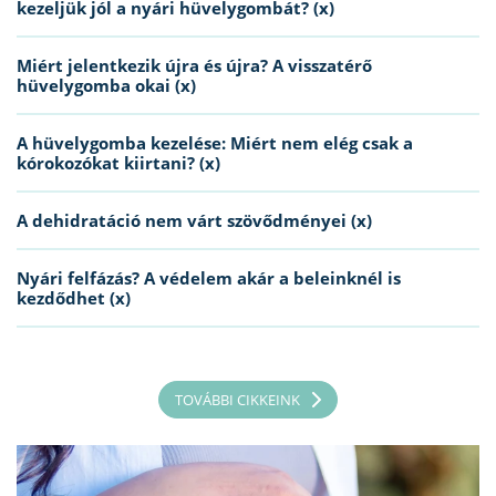
kezeljük jól a nyári hüvelygombát? (x)
Miért jelentkezik újra és újra? A visszatérő
hüvelygomba okai (x)
A hüvelygomba kezelése: Miért nem elég csak a
kórokozókat kiirtani? (x)
A dehidratáció nem várt szövődményei (x)
Nyári felfázás? A védelem akár a beleinknél is
kezdődhet (x)
TOVÁBBI CIKKEINK