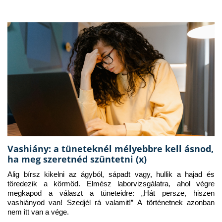
Vashiány: a tüneteknél mélyebbre kell ásnod,
ha meg szeretnéd szüntetni (x)
Alig bírsz kikelni az ágyból, sápadt vagy, hullik a hajad és 
töredezik a körmöd. Elmész laborvizsgálatra, ahol végre 
megkapod a választ a tüneteidre: „Hát persze, hiszen 
vashiányod van! Szedjél rá valamit!” A történetnek azonban 
nem itt van a vége.