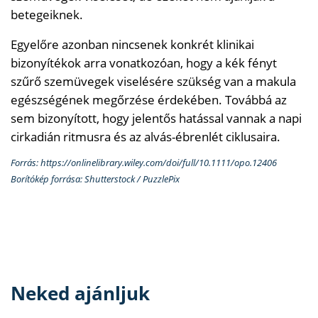
betegeiknek.
Egyelőre azonban nincsenek konkrét klinikai
bizonyítékok arra vonatkozóan, hogy a kék fényt
szűrő szemüvegek viselésére szükség van a makula
egészségének megőrzése érdekében. Továbbá az
sem bizonyított, hogy jelentős hatással vannak a napi
cirkadián ritmusra és az alvás-ébrenlét ciklusaira.
Forrás: https://onlinelibrary.wiley.com/doi/full/10.1111/opo.12406
Borítókép forrása: Shutterstock / PuzzlePix
Neked ajánljuk