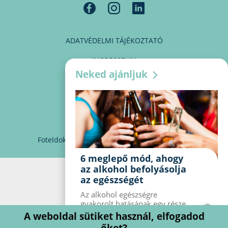
ADATVÉDELMI TÁJÉKOZTATÓ
IMPRESSZUM
Neked ajánljuk
MÉDIAAJÁNLAT
PARTNEREINK
KAPCSOLAT
Foteldoki
info@foteldoki.hu
Süti beállítások
6 meglepő mód, ahogy
az alkohol befolyásolja
az egészségét
Az alkohol egészségre
gyakorolt ​​hatásának egy része
jól ismert, mások azonban
A weboldal sütiket használ, elfogadod
meglepők lehetnek. Van hat
őket?