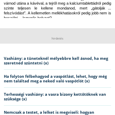
várnod utána a kávéval, a tejről meg a kalciumtablettádról pedig 
szinte teljesen le kellene mondanod, mert „gátolják a 
felszívódást”. A kellemetlen mellékhatásokról pedig jobb nem is 
beszélni… Ismerős helyzet?
hirdetés
Vashiány: a tüneteknél mélyebbre kell ásnod, ha meg
szeretnéd szüntetni (x)
Ha folyton félbehagyod a vaspótlást, lehet, hogy még
nem találtad meg a neked való vaspótlót (x)
Terhességi vashiány: a vasra bizony kettőtöknek van
szüksége (x)
Nemcsak a testet, a lelket is megviseli: hogyan