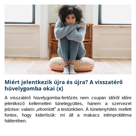
Miért jelentkezik újra és újra? A visszatérő
hüvelygomba okai (x)
A visszatérő hüvelygomba-fertőzés nem csupán időről időre 
jelentkező kellemetlen tünetegyüttes, hanem a szervezet 
jelzése: valami „elromlott” a testünkben. A tünetenyhítés mellett 
fontos, hogy kiderítsük: mi áll a makacs intimprobléma 
hátterében.