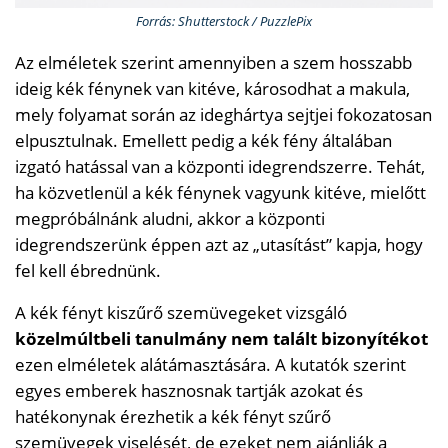
Forrás: Shutterstock / PuzzlePix
Az elméletek szerint amennyiben a szem hosszabb
ideig kék fénynek van kitéve, károsodhat a makula,
mely folyamat során az ideghártya sejtjei fokozatosan
elpusztulnak. Emellett pedig a kék fény általában
izgató hatással van a központi idegrendszerre. Tehát,
ha közvetlenül a kék fénynek vagyunk kitéve, mielőtt
megpróbálnánk aludni, akkor a központi
idegrendszerünk éppen azt az „utasítást” kapja, hogy
fel kell ébrednünk.
A kék fényt kiszűrő szemüvegeket vizsgáló
közelmúltbeli tanulmány nem talált bizonyítékot
ezen elméletek alátámasztására. A kutatók szerint
egyes emberek hasznosnak tartják azokat és
hatékonynak érezhetik a kék fényt szűrő
szemüvegek viselését, de ezeket nem ajánlják a