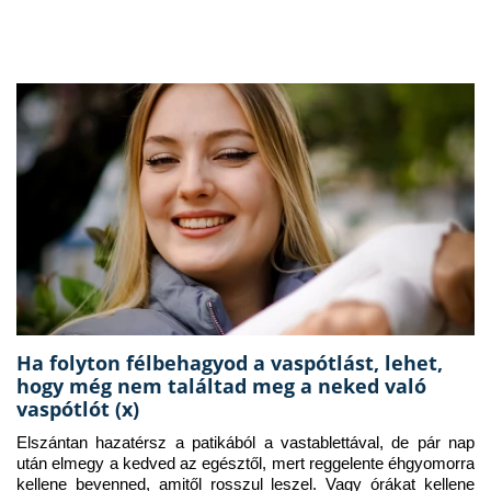
Ha folyton félbehagyod a vaspótlást, lehet,
hogy még nem találtad meg a neked való
vaspótlót (x)
Elszántan hazatérsz a patikából a vastablettával, de pár nap 
után elmegy a kedved az egésztől, mert reggelente éhgyomorra 
kellene bevenned, amitől rosszul leszel. Vagy órákat kellene 