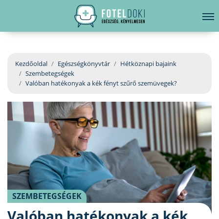
hirdetés
LELKI EGÉSZSÉG
Bejelentkezés
EGÉSZSÉGKÖNYVTÁR
Kezdőoldal
Egészségkönyvtár
Hétköznapi bajaink
Szembetegségek
BETEGSÉGKALAUZ
Valóban hatékonyak a kék fényt szűrő szemüvegek?
ÜGYELETKERESŐ
ORVOS VÁLASZOL
ORVOSKERESŐ
SZEMBETEGSÉGEK
Valóban hatékonyak a kék