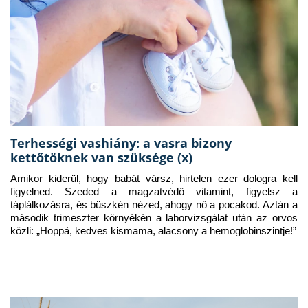
Terhességi vashiány: a vasra bizony
kettőtöknek van szüksége (x)
Amikor kiderül, hogy babát vársz, hirtelen ezer dologra kell 
figyelned. Szeded a magzatvédő vitamint, figyelsz a 
táplálkozásra, és büszkén nézed, ahogy nő a pocakod. Aztán a 
második trimeszter környékén a laborvizsgálat után az orvos 
közli: „Hoppá, kedves kismama, alacsony a hemoglobinszintje!”