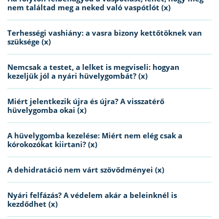
nem találtad meg a neked való vaspótlót (x)
Terhességi vashiány: a vasra bizony kettőtöknek van
szüksége (x)
Nemcsak a testet, a lelket is megviseli: hogyan
kezeljük jól a nyári hüvelygombát? (x)
Miért jelentkezik újra és újra? A visszatérő
hüvelygomba okai (x)
A hüvelygomba kezelése: Miért nem elég csak a
kórokozókat kiirtani? (x)
A dehidratáció nem várt szövődményei (x)
Nyári felfázás? A védelem akár a beleinknél is
kezdődhet (x)