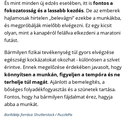
És mint minden új edzés esetében, itt is
fontos a
fokozatosság és a lassabb kezdés
. De az emberek
hajlamosak hirtelen „belevágni” ezekbe a munkákba,
és megpróbálják mielőbb elvégezni. Ez egy kicsit
olyan, mint a kanapéról felállva elkezdeni a maratoni
futást.
Bármilyen fizikai tevékenység túl gyors elvégzése
egészségi kockázatokat okozhat - különösen a szívet
érintve. Ennek megelőzése érdekében javasolt, hogy
könnyítsen a munkán, figyeljen a tempóra és ne
terhelje túl magát
. Ajánlott a bemelegítés, a
bőséges folyadékfogyasztás és a szünetek tartása.
Fontos, hogy ha bármilyen fájdalmat érez, hagyja
abba a munkát.
Borítókép forrása: Shutterstock / PuzzlePix