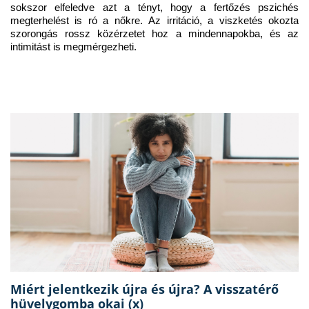
sokszor elfeledve azt a tényt, hogy a fertőzés pszichés 
megterhelést is ró a nőkre. Az irritáció, a viszketés okozta 
szorongás rossz közérzetet hoz a mindennapokba, és az 
intimitást is megmérgezheti.
Miért jelentkezik újra és újra? A visszatérő
hüvelygomba okai (x)