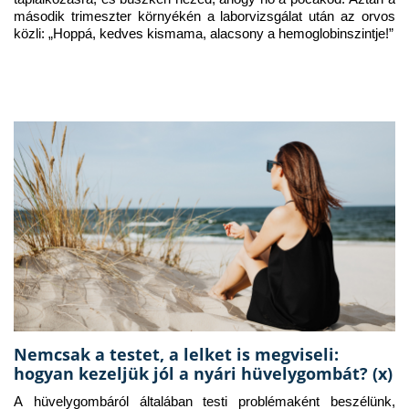
második trimeszter környékén a laborvizsgálat után az orvos 
közli: „Hoppá, kedves kismama, alacsony a hemoglobinszintje!”
Nemcsak a testet, a lelket is megviseli:
hogyan kezeljük jól a nyári hüvelygombát? (x)
A hüvelygombáról általában testi problémaként beszélünk, 