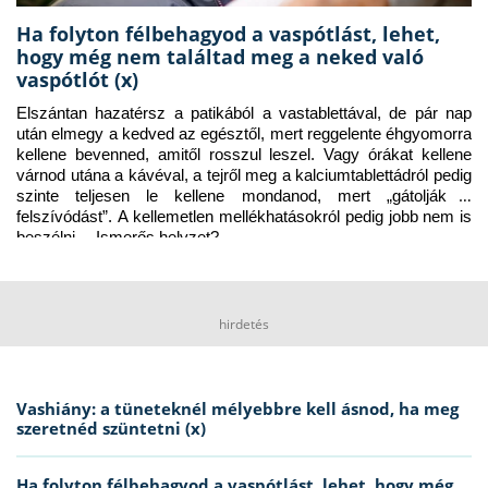
Ha folyton félbehagyod a vaspótlást, lehet,
hogy még nem találtad meg a neked való
vaspótlót (x)
Elszántan hazatérsz a patikából a vastablettával, de pár nap 
után elmegy a kedved az egésztől, mert reggelente éhgyomorra 
kellene bevenned, amitől rosszul leszel. Vagy órákat kellene 
várnod utána a kávéval, a tejről meg a kalciumtablettádról pedig 
szinte teljesen le kellene mondanod, mert „gátolják a 
felszívódást”. A kellemetlen mellékhatásokról pedig jobb nem is 
beszélni… Ismerős helyzet?
hirdetés
Vashiány: a tüneteknél mélyebbre kell ásnod, ha meg
szeretnéd szüntetni (x)
Ha folyton félbehagyod a vaspótlást, lehet, hogy még