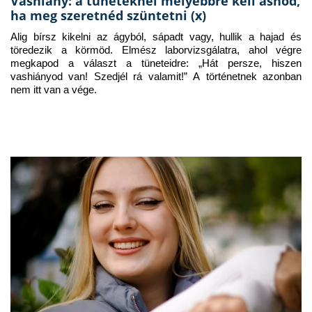
Vashiány: a tüneteknél mélyebbre kell ásnod,
ha meg szeretnéd szüntetni (x)
Alig bírsz kikelni az ágyból, sápadt vagy, hullik a hajad és 
töredezik a körmöd. Elmész laborvizsgálatra, ahol végre 
megkapod a választ a tüneteidre: „Hát persze, hiszen 
vashiányod van! Szedjél rá valamit!” A történetnek azonban 
nem itt van a vége.