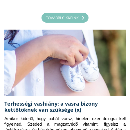
TOVÁBBI CIKKEINK
Terhességi vashiány: a vasra bizony
kettőtöknek van szüksége (x)
Amikor kiderül, hogy babát vársz, hirtelen ezer dologra kell 
figyelned. Szeded a magzatvédő vitamint, figyelsz a 
táplálkozásra, és büszkén nézed, ahogy nő a pocakod. Aztán a 