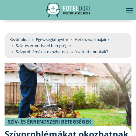
hirdetés
LELKI EGÉSZSÉG
Bejelentkezés
EGÉSZSÉGKÖNYVTÁR
Kezdőoldal
Egészségkönyvtár
Hétköznapi bajaink
Szív- és érrendszeri betegségek
BETEGSÉGKALAUZ
Szívproblémákat okozhatnak az őszi kerti munkák?
ÜGYELETKERESŐ
ORVOS VÁLASZOL
ORVOSKERESŐ
SZÍV- ÉS ÉRRENDSZERI BETEGSÉGEK
Szívproblémákat okozhatnak