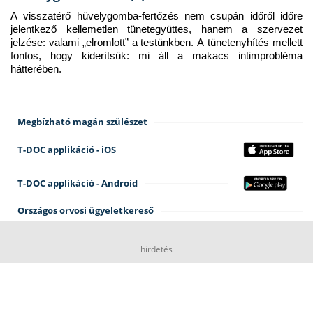
A visszatérő hüvelygomba-fertőzés nem csupán időről időre 
jelentkező kellemetlen tünetegyüttes, hanem a szervezet 
jelzése: valami „elromlott” a testünkben. A tünetenyhítés mellett 
fontos, hogy kiderítsük: mi áll a makacs intimprobléma 
hátterében.
Megbízható magán szülészet
T-DOC applikáció - iOS
T-DOC applikáció - Android
Országos orvosi ügyeletkereső
hirdetés