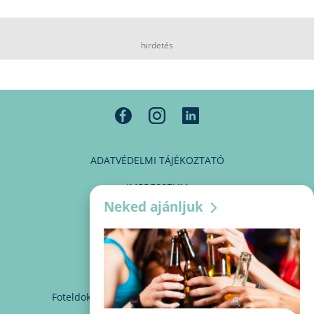
hirdetés
ADATVÉDELMI TÁJÉKOZTATÓ
IMPRESSZUM
Neked ajánljuk
MÉDIAAJÁNLAT
PARTNEREINK
KAPCSOLAT
Foteldoki
info@foteldoki.hu
Süti beállítások