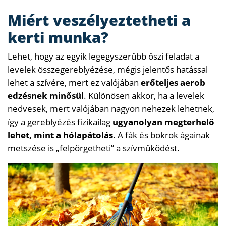
Miért veszélyeztetheti a
kerti munka?
Lehet, hogy az egyik legegyszerűbb őszi feladat a
levelek összegereblyézése, mégis jelentős hatással
lehet a szívére, mert ez valójában
erőteljes aerob
edzésnek minősül
. Különösen akkor, ha a levelek
nedvesek, mert valójában nagyon nehezek lehetnek,
így a gereblyézés fizikailag
ugyanolyan megterhelő
lehet, mint a hólapátolás
. A fák és bokrok ágainak
metszése is „felpörgetheti” a szívműködést.