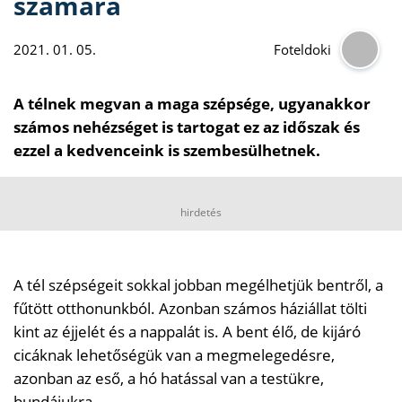
számára
2021. 01. 05.
Foteldoki
A télnek megvan a maga szépsége, ugyanakkor
számos nehézséget is tartogat ez az időszak és
ezzel a kedvenceink is szembesülhetnek.
hirdetés
A tél szépségeit sokkal jobban megélhetjük bentről, a
fűtött otthonunkból. Azonban számos háziállat tölti
kint az éjjelét és a nappalát is. A bent élő, de kijáró
cicáknak lehetőségük van a megmelegedésre,
azonban az eső, a hó hatással van a testükre,
bundájukra.