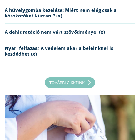
A hüvelygomba kezelése: Miért nem elég csak a
kórokozókat kiirtani? (x)
A dehidratáció nem várt szövődményei (x)
Nyári felfázás? A védelem akár a beleinknél is
kezdődhet (x)
TOVÁBBI CIKKEINK