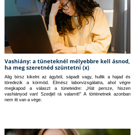
Vashiány: a tüneteknél mélyebbre kell ásnod,
ha meg szeretnéd szüntetni (x)
Alig bírsz kikelni az ágyból, sápadt vagy, hullik a hajad és 
töredezik a körmöd. Elmész laborvizsgálatra, ahol végre 
megkapod a választ a tüneteidre: „Hát persze, hiszen 
vashiányod van! Szedjél rá valamit!” A történetnek azonban 
nem itt van a vége.