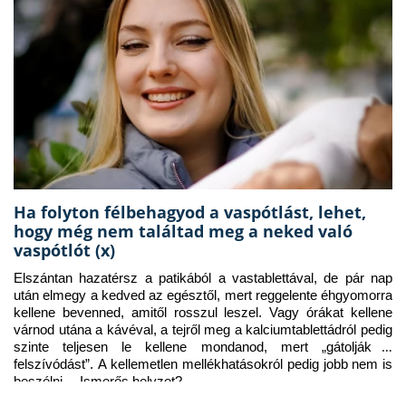
Ha folyton félbehagyod a vaspótlást, lehet,
hogy még nem találtad meg a neked való
vaspótlót (x)
Elszántan hazatérsz a patikából a vastablettával, de pár nap 
után elmegy a kedved az egésztől, mert reggelente éhgyomorra 
kellene bevenned, amitől rosszul leszel. Vagy órákat kellene 
várnod utána a kávéval, a tejről meg a kalciumtablettádról pedig 
szinte teljesen le kellene mondanod, mert „gátolják a 
felszívódást”. A kellemetlen mellékhatásokról pedig jobb nem is 
beszélni… Ismerős helyzet?