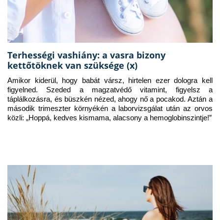
Terhességi vashiány: a vasra bizony
kettőtöknek van szüksége (x)
Amikor kiderül, hogy babát vársz, hirtelen ezer dologra kell 
figyelned. Szeded a magzatvédő vitamint, figyelsz a 
táplálkozásra, és büszkén nézed, ahogy nő a pocakod. Aztán a 
második trimeszter környékén a laborvizsgálat után az orvos 
közli: „Hoppá, kedves kismama, alacsony a hemoglobinszintje!”