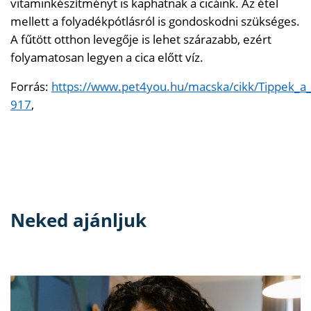
vitaminkészítményt is kaphatnak a cicáink. Az étel
mellett a folyadékpótlásról is gondoskodni szükséges.
A fűtött otthon levegője is lehet szárazabb, ezért
folyamatosan legyen a cica előtt víz.
Forrás:
https://www.pet4you.hu/macska/cikk/Tippek_a
917
,
Neked ajánljuk