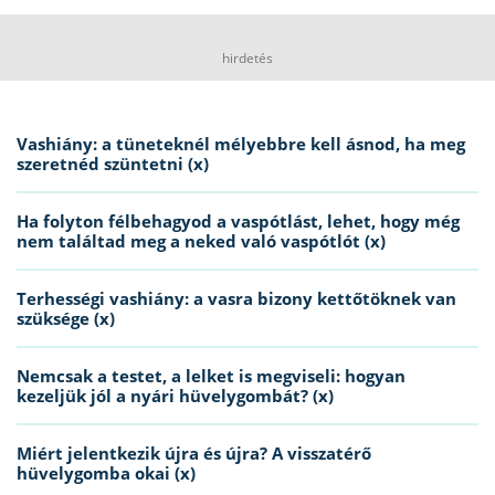
hirdetés
Vashiány: a tüneteknél mélyebbre kell ásnod, ha meg
szeretnéd szüntetni (x)
Ha folyton félbehagyod a vaspótlást, lehet, hogy még
nem találtad meg a neked való vaspótlót (x)
Terhességi vashiány: a vasra bizony kettőtöknek van
szüksége (x)
Nemcsak a testet, a lelket is megviseli: hogyan
kezeljük jól a nyári hüvelygombát? (x)
Miért jelentkezik újra és újra? A visszatérő
hüvelygomba okai (x)