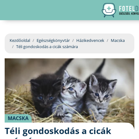
hirdetés
LELKI EGÉSZSÉG
Bejelentkezés
EGÉSZSÉGKÖNYVTÁR
Kezdőoldal
Egészségkönyvtár
Házikedvencek
Macska
Téli gondoskodás a cicák számára
BETEGSÉGKALAUZ
ÜGYELETKERESŐ
ORVOS VÁLASZOL
ORVOSKERESŐ
MACSKA
Téli gondoskodás a cicák