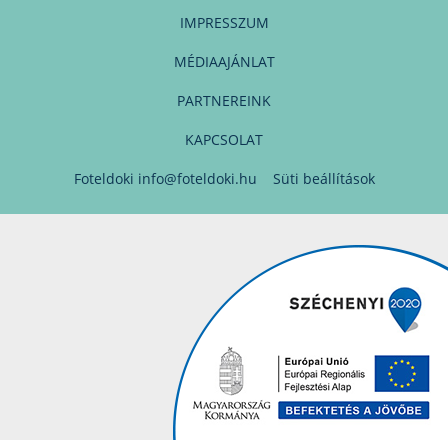
IMPRESSZUM
MÉDIAAJÁNLAT
PARTNEREINK
KAPCSOLAT
Foteldoki
info@foteldoki.hu
Süti beállítások