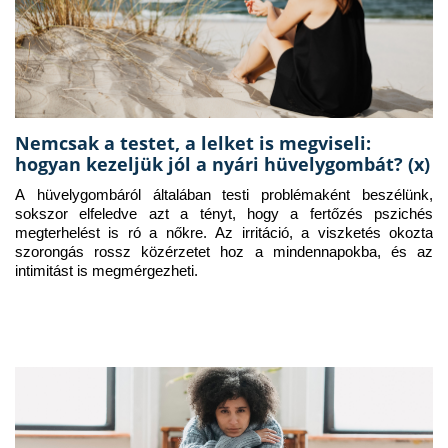
Nemcsak a testet, a lelket is megviseli:
hogyan kezeljük jól a nyári hüvelygombát? (x)
A hüvelygombáról általában testi problémaként beszélünk, 
sokszor elfeledve azt a tényt, hogy a fertőzés pszichés 
megterhelést is ró a nőkre. Az irritáció, a viszketés okozta 
szorongás rossz közérzetet hoz a mindennapokba, és az 
intimitást is megmérgezheti.