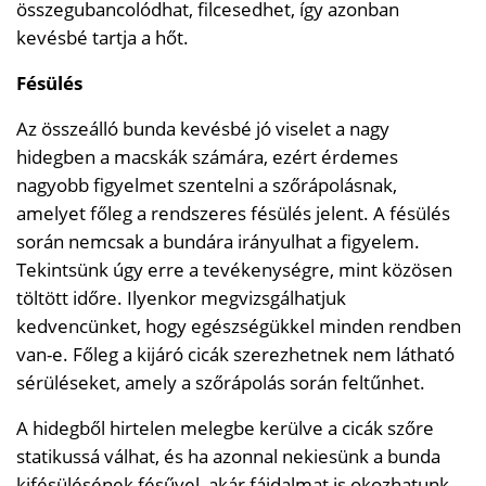
összegubancolódhat, filcesedhet, így azonban
kevésbé tartja a hőt.
Fésülés
Az összeálló bunda kevésbé jó viselet a nagy
hidegben a macskák számára, ezért érdemes
nagyobb figyelmet szentelni a szőrápolásnak,
amelyet főleg a rendszeres fésülés jelent. A fésülés
során nemcsak a bundára irányulhat a figyelem.
Tekintsünk úgy erre a tevékenységre, mint közösen
töltött időre. Ilyenkor megvizsgálhatjuk
kedvencünket, hogy egészségükkel minden rendben
van-e. Főleg a kijáró cicák szerezhetnek nem látható
sérüléseket, amely a szőrápolás során feltűnhet.
A hidegből hirtelen melegbe kerülve a cicák szőre
statikussá válhat, és ha azonnal nekiesünk a bunda
kifésülésének fésűvel, akár fájdalmat is okozhatunk