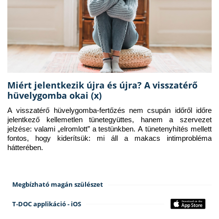
Miért jelentkezik újra és újra? A visszatérő
hüvelygomba okai (x)
A visszatérő hüvelygomba-fertőzés nem csupán időről időre 
jelentkező kellemetlen tünetegyüttes, hanem a szervezet 
jelzése: valami „elromlott” a testünkben. A tünetenyhítés mellett 
fontos, hogy kiderítsük: mi áll a makacs intimprobléma 
hátterében.
Megbízható magán szülészet
T-DOC applikáció - iOS