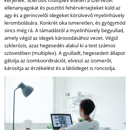
kérjenek. Sclerosis multiplex esetén a szervezet
ellenanyagokat és pusztító fehérvérsejteket küld az
agy és a gerincvelői idegeket körülvevő myelinhüvely
lerombolására. Konkrét oka ismeretlen, és gyógymód
sincs még rá. A támadástól a myelinhüvely begyullad,
amely végül az idegek károsodásához vezet. Végül
szklerózis, azaz hegesedés alakul ki a test számos
szövetében (multiplex). A gyulladt, hegesedett állapot
gátolja az izomkoordinációt, elveszi az izomerőt,
károsítja az érzékelést és a látóideget is roncsolja.