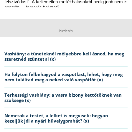
felszívódást”. A kellemetlen mellékhatásokról pedig jobb nem is 
beszélni… Ismerős helyzet?
hirdetés
Vashiány: a tüneteknél mélyebbre kell ásnod, ha meg
szeretnéd szüntetni (x)
Ha folyton félbehagyod a vaspótlást, lehet, hogy még
nem találtad meg a neked való vaspótlót (x)
Terhességi vashiány: a vasra bizony kettőtöknek van
szüksége (x)
Nemcsak a testet, a lelket is megviseli: hogyan
kezeljük jól a nyári hüvelygombát? (x)