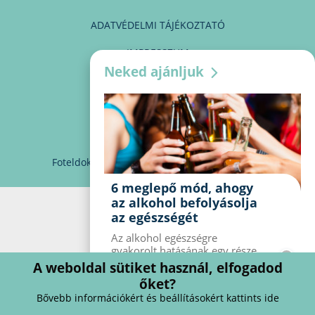
ADATVÉDELMI TÁJÉKOZTATÓ
IMPRESSZUM
Neked ajánljuk
MÉDIAAJÁNLAT
PARTNEREINK
KAPCSOLAT
Foteldoki
info@foteldoki.hu
Süti beállítások
6 meglepő mód, ahogy
az alkohol befolyásolja
az egészségét
Az alkohol egészségre
gyakorolt ​​hatásának egy része
jól ismert, mások azonban
A weboldal sütiket használ, elfogadod
meglepők lehetnek. Van hat
őket?
kevésbé ismert hatás, amelyet
Bővebb információkért és beállításokért kattints ide
az alkohol gyakorol a
szervezetre.