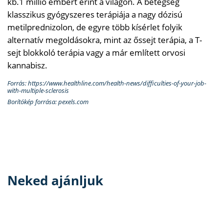
kb.1 millió embert érint a világon. A betegség
klasszikus gyógyszeres terápiája a nagy dózisú
metilprednizolon, de egyre több kísérlet folyik
alternatív megoldásokra, mint az őssejt terápia, a T-
sejt blokkoló terápia vagy a már említett orvosi
kannabisz.
Forrás: https://www.healthline.com/health-news/difficulties-of-your-job-
with-multiple-sclerosis
Borítókép forrása: pexels.com
Neked ajánljuk