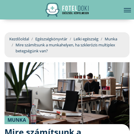
hirdetés
LELKI EGÉSZSÉG
Bejelentkezés
EGÉSZSÉGKÖNYVTÁR
Kezdőoldal
Egészségkönyvtár
Lelki egészség
Munka
Mire számítsunk a munkahelyen, ha szklerózis multiplex
BETEGSÉGKALAUZ
betegségünk van?
ÜGYELETKERESŐ
ORVOS VÁLASZOL
ORVOSKERESŐ
MUNKA
Mire számítsunk a