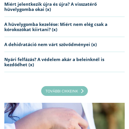
Miért jelentkezik újra és újra? A visszatérő
hüvelygomba okai (x)
A hüvelygomba kezelése: Miért nem elég csak a
kórokozókat kiirtani? (x)
A dehidratáció nem várt szövődményei (x)
Nyári felfázás? A védelem akár a beleinknél is
kezdődhet (x)
TOVÁBBI CIKKEINK