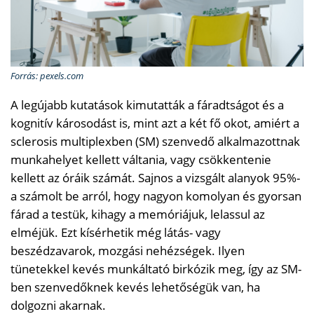
Forrás: pexels.com
A legújabb kutatások kimutatták a fáradtságot és a
kognitív károsodást is, mint azt a két fő okot, amiért a
sclerosis multiplexben (SM) szenvedő alkalmazottnak
munkahelyet kellett váltania, vagy csökkentenie
kellett az óráik számát. Sajnos a vizsgált alanyok 95%-
a számolt be arról, hogy nagyon komolyan és gyorsan
fárad a testük, kihagy a memóriájuk, lelassul az
elméjük. Ezt kísérhetik még látás- vagy
beszédzavarok, mozgási nehézségek. Ilyen
tünetekkel kevés munkáltató birkózik meg, így az SM-
ben szenvedőknek kevés lehetőségük van, ha
dolgozni akarnak.