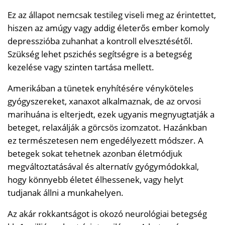
Ez az állapot nemcsak testileg viseli meg az érintettet,
hiszen az amúgy vagy addig életerős ember komoly
depresszióba zuhanhat a kontroll elvesztésétől.
Szükség lehet pszichés segítségre is a betegség
kezelése vagy szinten tartása mellett.
Amerikában a tünetek enyhítésére vényköteles
gyógyszereket, xanaxot alkalmaznak, de az orvosi
marihuána is elterjedt, ezek ugyanis megnyugtatják a
beteget, relaxálják a görcsös izomzatot. Hazánkban
ez természetesen nem engedélyezett módszer. A
betegek sokat tehetnek azonban életmódjuk
megváltoztatásával és alternatív gyógymódokkal,
hogy könnyebb életet élhessenek, vagy helyt
tudjanak állni a munkahelyen.
Az akár rokkantságot is okozó neurológiai betegség