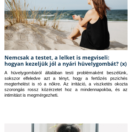
Nemcsak a testet, a lelket is megviseli:
hogyan kezeljük jól a nyári hüvelygombát? (x)
A hüvelygombáról általában testi problémaként beszélünk, 
sokszor elfeledve azt a tényt, hogy a fertőzés pszichés 
megterhelést is ró a nőkre. Az irritáció, a viszketés okozta 
szorongás rossz közérzetet hoz a mindennapokba, és az 
intimitást is megmérgezheti.