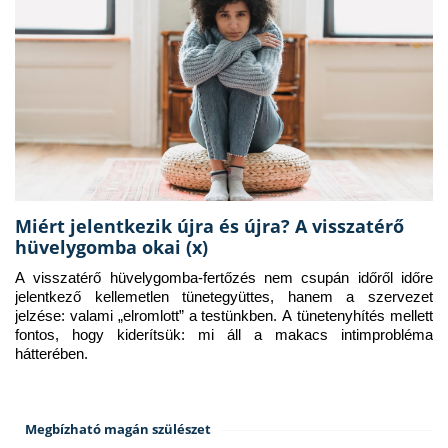
Miért jelentkezik újra és újra? A visszatérő
hüvelygomba okai (x)
A visszatérő hüvelygomba-fertőzés nem csupán időről időre 
jelentkező kellemetlen tünetegyüttes, hanem a szervezet 
jelzése: valami „elromlott” a testünkben. A tünetenyhítés mellett 
fontos, hogy kiderítsük: mi áll a makacs intimprobléma 
hátterében.
Megbízható magán szülészet