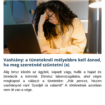
Vashiány: a tüneteknél mélyebbre kell ásnod,
ha meg szeretnéd szüntetni (x)
Alig bírsz kikelni az ágyból, sápadt vagy, hullik a hajad és 
töredezik a körmöd. Elmész laborvizsgálatra, ahol végre 
megkapod a választ a tüneteidre: „Hát persze, hiszen 
vashiányod van! Szedjél rá valamit!” A történetnek azonban 
nem itt van a vége.