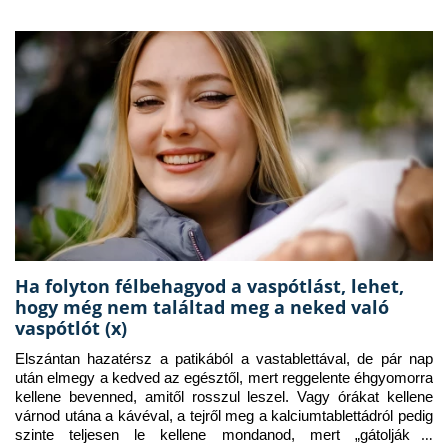
Ha folyton félbehagyod a vaspótlást, lehet,
hogy még nem találtad meg a neked való
vaspótlót (x)
Elszántan hazatérsz a patikából a vastablettával, de pár nap 
után elmegy a kedved az egésztől, mert reggelente éhgyomorra 
kellene bevenned, amitől rosszul leszel. Vagy órákat kellene 
várnod utána a kávéval, a tejről meg a kalciumtablettádról pedig 
szinte teljesen le kellene mondanod, mert „gátolják a 