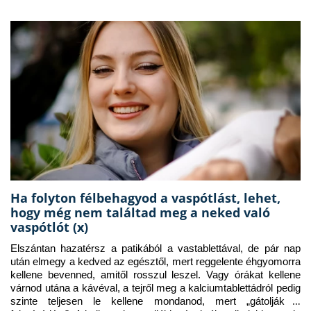
Ha folyton félbehagyod a vaspótlást, lehet,
hogy még nem találtad meg a neked való
vaspótlót (x)
Elszántan hazatérsz a patikából a vastablettával, de pár nap 
után elmegy a kedved az egésztől, mert reggelente éhgyomorra 
kellene bevenned, amitől rosszul leszel. Vagy órákat kellene 
várnod utána a kávéval, a tejről meg a kalciumtablettádról pedig 
szinte teljesen le kellene mondanod, mert „gátolják a 