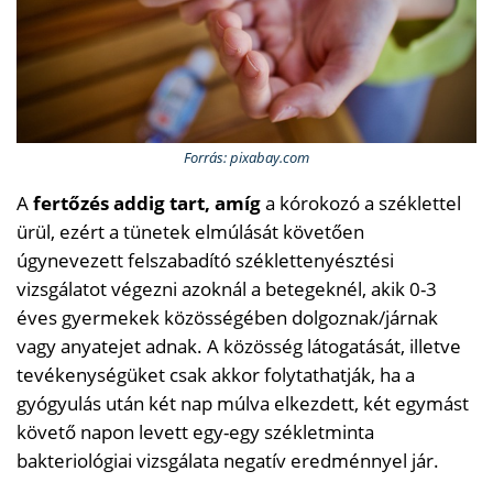
Forrás: pixabay.com
A
fertőzés addig tart, amíg
a kórokozó a széklettel
ürül, ezért a tünetek elmúlását követően
úgynevezett felszabadító széklettenyésztési
vizsgálatot végezni azoknál a betegeknél, akik 0-3
éves gyermekek közösségében dolgoznak/járnak
vagy anyatejet adnak. A közösség látogatását, illetve
tevékenységüket csak akkor folytathatják, ha a
gyógyulás után két nap múlva elkezdett, két egymást
követő napon levett egy-egy székletminta
bakteriológiai vizsgálata negatív eredménnyel jár.