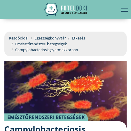
hirdetés
LELKI EGÉSZSÉG
Bejelentkezés
EGÉSZSÉGKÖNYVTÁR
Kezdőoldal
Egészségkönyvtár
Étkezés
Emésztőrendszeri betegségek
BETEGSÉGKALAUZ
Campylobacteriosis gyermekkorban
ÜGYELETKERESŐ
ORVOS VÁLASZOL
ORVOSKERESŐ
EMÉSZTŐRENDSZERI BETEGSÉGEK
Campylobacteriosis