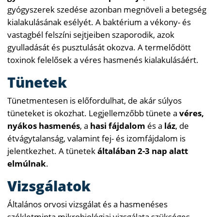
gyógyszerek szedése azonban megnöveli a betegség
kialakulásának esélyét. A baktérium a vékony- és
vastagbél felszíni sejtjeiben szaporodik, azok
gyulladását és pusztulását okozva. A termelődött
toxinok felelősek a véres hasmenés kialakulásáért.
Tünetek
Tünetmentesen is előfordulhat, de akár súlyos
tüneteket is okozhat. Legjellemzőbb tünete a
véres,
nyákos hasmenés
, a
hasi fájdalom
és a
láz
, de
étvágytalanság, valamint fej- és izomfájdalom is
jelentkezhet. A tünetek
általában 2-3 nap alatt
elmúlnak
.
Vizsgálatok
Általános orvosi vizsgálat és a hasmenéses
székletminta mikrobiológiai vizsgálata szükséges.