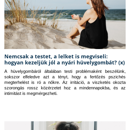
Nemcsak a testet, a lelket is megviseli:
hogyan kezeljük jól a nyári hüvelygombát? (x)
A hüvelygombáról általában testi problémaként beszélünk, 
sokszor elfeledve azt a tényt, hogy a fertőzés pszichés 
megterhelést is ró a nőkre. Az irritáció, a viszketés okozta 
szorongás rossz közérzetet hoz a mindennapokba, és az 
intimitást is megmérgezheti.