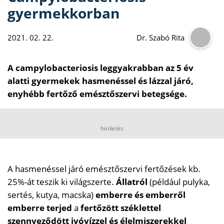
gyermekkorban
2021. 02. 22.
Dr. Szabó Rita
A campylobacteriosis leggyakrabban az 5 év
alatti gyermekek hasmenéssel és lázzal járó,
enyhébb fertőző emésztőszervi betegsége.
hirdetés
A hasmenéssel járó emésztőszervi fertőzések kb.
25%-át teszik ki világszerte.
Állatról
(például pulyka,
sertés, kutya, macska)
emberre és emberről
emberre terjed
a
fertőzött széklettel
szennyeződött ivóvízzel és élelmiszerekkel