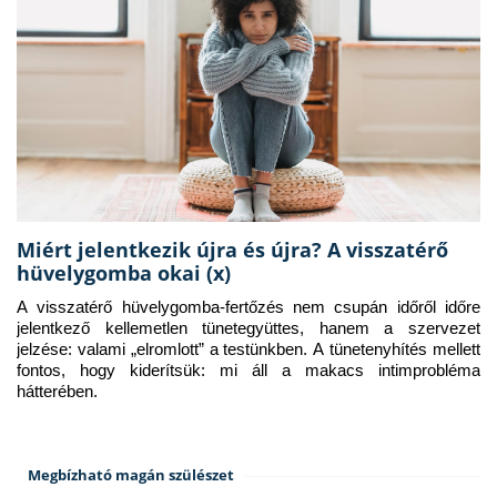
Miért jelentkezik újra és újra? A visszatérő
hüvelygomba okai (x)
A visszatérő hüvelygomba-fertőzés nem csupán időről időre 
jelentkező kellemetlen tünetegyüttes, hanem a szervezet 
jelzése: valami „elromlott” a testünkben. A tünetenyhítés mellett 
fontos, hogy kiderítsük: mi áll a makacs intimprobléma 
hátterében.
Megbízható magán szülészet