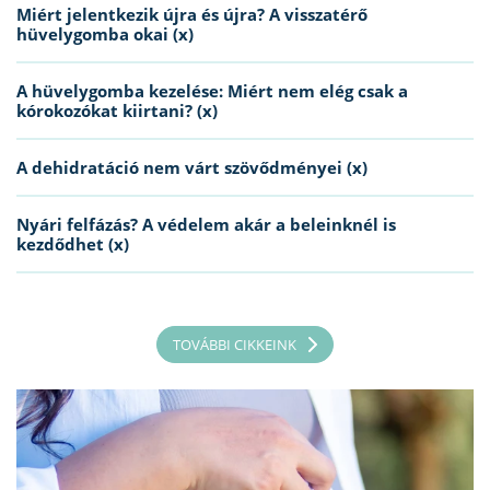
Miért jelentkezik újra és újra? A visszatérő
hüvelygomba okai (x)
A hüvelygomba kezelése: Miért nem elég csak a
kórokozókat kiirtani? (x)
A dehidratáció nem várt szövődményei (x)
Nyári felfázás? A védelem akár a beleinknél is
kezdődhet (x)
TOVÁBBI CIKKEINK