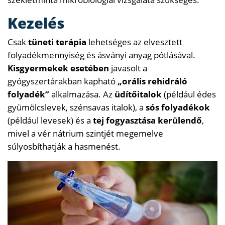
Kezelés
Csak
tüneti terápia
lehetséges az elvesztett
folyadékmennyiség és ásványi anyag pótlásával.
Kisgyermekek esetében
javasolt a
gyógyszertárakban kapható
„orális rehidráló
folyadék”
alkalmazása. Az
üdítőitalok
(például édes
gyümölcslevek, szénsavas italok), a
sós folyadékok
(például levesek) és a
tej fogyasztása kerülendő
,
mivel a vér nátrium szintjét megemelve
súlyosbíthatják a hasmenést.