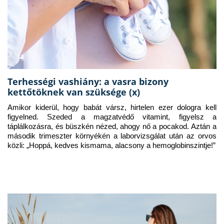
Terhességi vashiány: a vasra bizony
kettőtöknek van szüksége (x)
Amikor kiderül, hogy babát vársz, hirtelen ezer dologra kell 
figyelned. Szeded a magzatvédő vitamint, figyelsz a 
táplálkozásra, és büszkén nézed, ahogy nő a pocakod. Aztán a 
második trimeszter környékén a laborvizsgálat után az orvos 
közli: „Hoppá, kedves kismama, alacsony a hemoglobinszintje!”