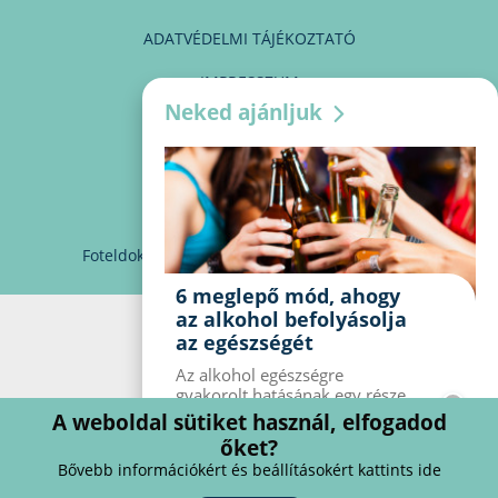
ADATVÉDELMI TÁJÉKOZTATÓ
IMPRESSZUM
Neked ajánljuk
MÉDIAAJÁNLAT
PARTNEREINK
KAPCSOLAT
Foteldoki
info@foteldoki.hu
Süti beállítások
6 meglepő mód, ahogy
az alkohol befolyásolja
az egészségét
Az alkohol egészségre
gyakorolt ​​hatásának egy része
jól ismert, mások azonban
A weboldal sütiket használ, elfogadod
meglepők lehetnek. Van hat
őket?
kevésbé ismert hatás, amelyet
Bővebb információkért és beállításokért kattints ide
az alkohol gyakorol a
szervezetre.