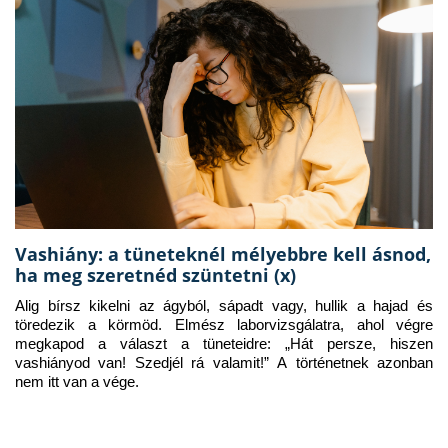
Vashiány: a tüneteknél mélyebbre kell ásnod,
ha meg szeretnéd szüntetni (x)
Alig bírsz kikelni az ágyból, sápadt vagy, hullik a hajad és 
töredezik a körmöd. Elmész laborvizsgálatra, ahol végre 
megkapod a választ a tüneteidre: „Hát persze, hiszen 
vashiányod van! Szedjél rá valamit!” A történetnek azonban 
nem itt van a vége.