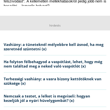
felszívódást”. A kellemetlen mellékhatásokról pedig jobb nem is 
beszélni… Ismerős helyzet?
hirdetés
Vashiány: a tüneteknél mélyebbre kell ásnod, ha meg
szeretnéd szüntetni (x)
Ha folyton félbehagyod a vaspótlást, lehet, hogy még
nem találtad meg a neked való vaspótlót (x)
Terhességi vashiány: a vasra bizony kettőtöknek van
szüksége (x)
Nemcsak a testet, a lelket is megviseli: hogyan
kezeljük jól a nyári hüvelygombát? (x)