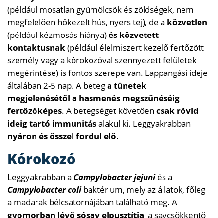
(például mosatlan gyümölcsök és zöldségek, nem
megfelelően hőkezelt hús, nyers tej), de a
közvetlen
(például kézmosás hiánya)
és közvetett
kontaktusnak
(például élelmiszert kezelő fertőzött
személy vagy a kórokozóval szennyezett felületek
megérintése) is fontos szerepe van. Lappangási ideje
általában 2-5 nap. A beteg
a tünetek
megjelenésétől a hasmenés megszűnéséig
fertőzőképes
. A betegséget követően
csak rövid
ideig tartó immunitás
alakul ki. Leggyakrabban
nyáron és ősszel fordul elő
.
Kórokozó
Leggyakrabban a
Campylobacter jejuni
és a
Campylobacter coli
baktérium, mely az állatok, főleg
a madarak bélcsatornájában található meg. A
gyomorban lévő sósav elpusztítja
, a savcsökkentő