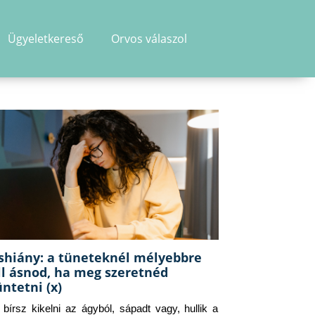
Ügyeletkereső
Orvos válaszol
shiány: a tüneteknél mélyebbre
ll ásnod, ha meg szeretnéd
üntetni (x)
g bírsz kikelni az ágyból, sápadt vagy, hullik a 