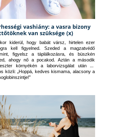
rhességi vashiány: a vasra bizony
ttőtöknek van szüksége (x)
kor kiderül, hogy babát vársz, hirtelen ezer 
ogra kell figyelned. Szeded a magzatvédő 
amint, figyelsz a táplálkozásra, és büszkén 
ed, ahogy nő a pocakod. Aztán a második 
meszter környékén a laborvizsgálat után az 
os közli: „Hoppá, kedves kismama, alacsony a 
oglobinszintje!”