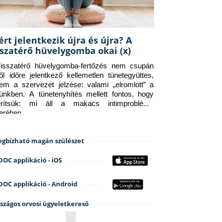
ért jelentkezik újra és újra? A
sszatérő hüvelygomba okai (x)
isszatérő hüvelygomba-fertőzés nem csupán 
ről időre jelentkező kellemetlen tünetegyüttes, 
em a szervezet jelzése: valami „elromlott” a 
tünkben. A tünetenyhítés mellett fontos, hogy 
erítsük: mi áll a makacs intimprobléma 
terében.
gbízható magán szülészet
DOC applikáció - iOS
DOC applikáció - Android
szágos orvosi ügyeletkereső