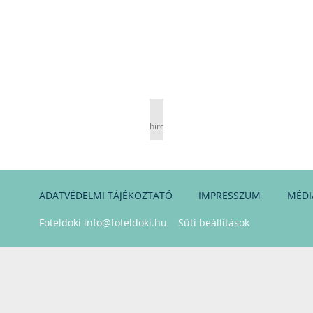
hirdetés
ADATVÉDELMI TÁJÉKOZTATÓ
IMPRESSZUM
MÉDI
Foteldoki
info@foteldoki.hu
Süti beállítások