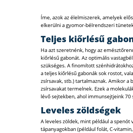
Íme, azok az élelmiszerek, amelyek elő
elkerülni a gyomor-bélrendszeri tünete
Teljes kiőrlésű gabo
Ha azt szeretnénk, hogy az emésztőren
kiőrlésű gabonát. Az optimális vastagb
szükséges. A finomított szénhidrátokhoz
a teljes kiőrlésű gabonák sok rostot, v
zsírsavak, stb.) tartalmaznak. Amikor a 
zsírsavakat termelnek. Ezek a molekulá
lévő sejtekben, ahol immunsejtjeink 70 
Leveles zöldségek
A leveles zöldek, mint például a spenót 
tápanyagokban (például folát, C-vitamin,