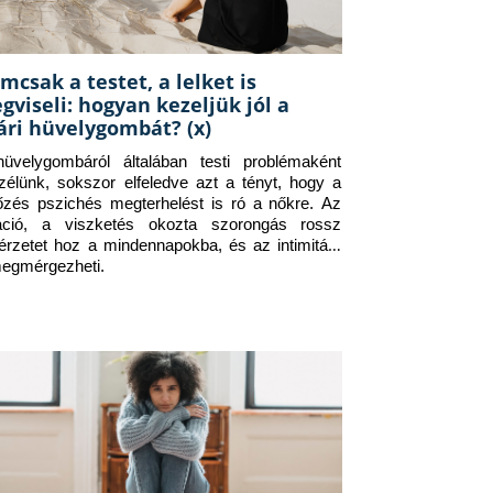
mcsak a testet, a lelket is
gviseli: hogyan kezeljük jól a
ári hüvelygombát? (x)
üvelygombáról általában testi problémaként 
zélünk, sokszor elfeledve azt a tényt, hogy a 
tőzés pszichés megterhelést is ró a nőkre. Az 
itáció, a viszketés okozta szorongás rossz 
érzetet hoz a mindennapokba, és az intimitást 
megmérgezheti.