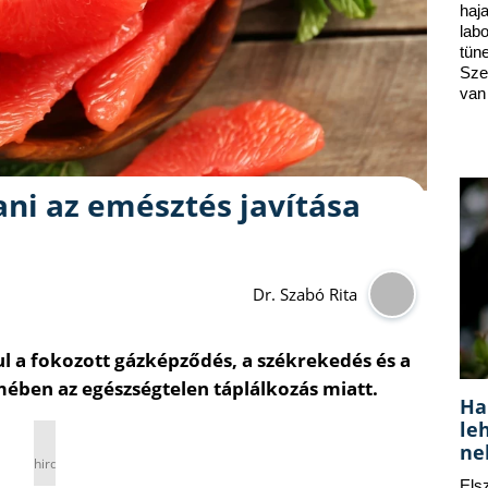
ha
lab
tün
Sze
van
ni az emésztés javítása
Dr. Szabó Rita
l a fokozott gázképződés, a székrekedés és a
ében az egészségtelen táplálkozás miatt.
Ha
le
ne
hirdetés
Els