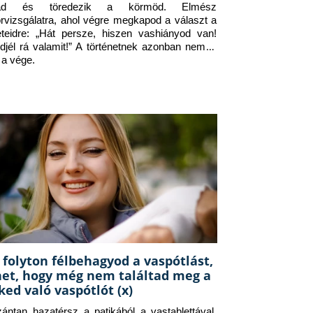
jad és töredezik a körmöd. Elmész 
orvizsgálatra, ahol végre megkapod a választ a 
eteidre: „Hát persze, hiszen vashiányod van! 
djél rá valamit!” A történetnek azonban nem itt 
 a vége.
 folyton félbehagyod a vaspótlást,
het, hogy még nem találtad meg a
ked való vaspótlót (x)
zántan hazatérsz a patikából a vastablettával, 