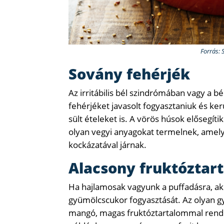
Forrás: 
Sovány fehérjék
Az irritábilis bél szindrómában vagy a
fehérjéket javasolt fogyasztaniuk és ker
sült ételeket is. A vörös húsok elősegí
olyan vegyi anyagokat termelnek, amely
kockázatával járnak.
Alacsony fruktóztar
Ha hajlamosak vagyunk a puffadásra, ak
gyümölcscukor fogyasztását. Az olyan gy
mangó, magas fruktóztartalommal rende