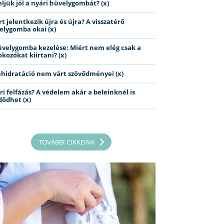
eljük jól a nyári hüvelygombát? (x)
t jelentkezik újra és újra? A visszatérő
elygomba okai (x)
üvelygomba kezelése: Miért nem elég csak a
kozókat kiirtani? (x)
ehidratáció nem várt szövődményei (x)
ri felfázás? A védelem akár a beleinknél is
dődhet (x)
TOVÁBBI CIKKEINK