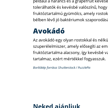
például a narancs és a grapefruit keves
tolerálhatók és kevésbé valószínű, hogy
fruktóztartalmú gyümölcs, amely rostokb
bélben lévő jó baktériumok szaporodásá
Avokádó
Az avokádó egy olyan rostokkal és nélkü
szuperélelmiszer, amely elősegíti az 
fruktóztartalma alacsony, így kevésbé va
tartalmaz, ezért mértékkel fogyasszuk.
Borítókép forrása: Shutterstock / PuzzlePix
Neked ajánljuk