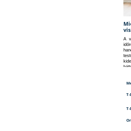
Mi
vi
A v
idő
han
tes
kid
hát
Me
T-
T-
Or