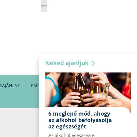
hirdetés
Neked ajánljuk
AAJÁNLAT
PARTNEREINK
KAPCSOLAT
6 meglepő mód, ahogy
az alkohol befolyásolja
az egészségét
Az alkohol egészségre