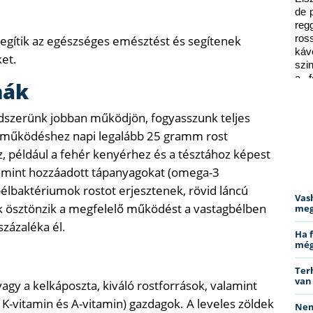
de 
reg
segítik az egészséges emésztést és segítenek
ros
káv
ket.
szi
a f
nák
ped
dszerünk jobban működjön, fogyasszunk teljes
élműködéshez napi legalább 25 gramm rost
, például a fehér kenyérhez és a tésztához képest
alamint hozzáadott tápanyagokat (omega-3
bélbaktériumok rostot erjesztenek, rövid láncú
Vas
k ösztönzik a megfelelő működést a vastagbélben
meg
százaléka él.
Ha 
még
Ter
van
vagy a kelkáposzta, kiváló rostforrások, valamint
 K-vitamin és A-vitamin) gazdagok. A leveles zöldek
Nem