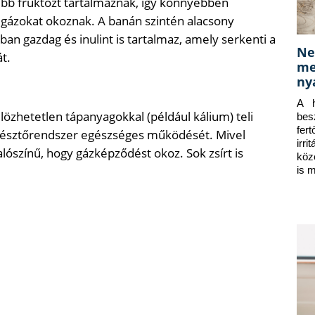
ebb fruktózt tartalmaznak, így könnyebben
 gázokat okoznak. A banán szintén alacsony
an gazdag és inulint is tartalmaz, amely serkenti a
Ne
t.
me
ny
A h
lözhetetlen tápanyagokkal (például kálium) teli
bes
fer
emésztőrendszer egészséges működését. Mivel
irr
lószínű, hogy gázképződést okoz. Sok zsírt is
köz
is 