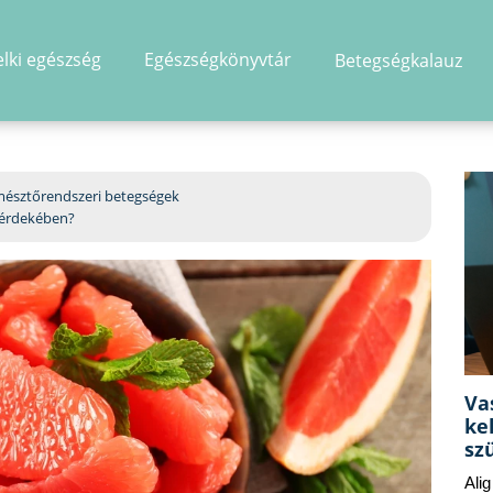
elki egészség
Egészségkönyvtár
Betegségkalauz
hirdetés
észtőrendszeri betegségek
 érdekében?
Va
ke
sz
Ali