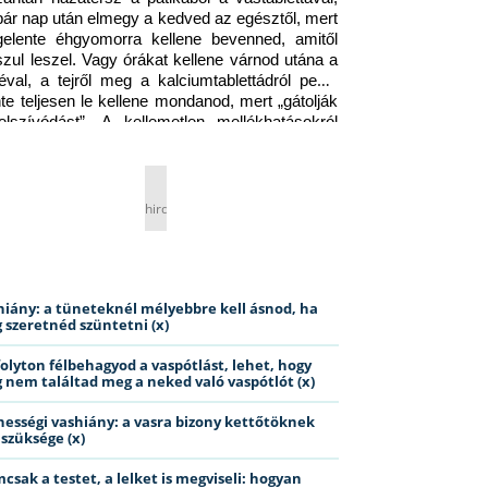
pár nap után elmegy a kedved az egésztől, mert 
gelente éhgyomorra kellene bevenned, amitől 
szul leszel. Vagy órákat kellene várnod utána a 
éval, a tejről meg a kalciumtablettádról pedig 
nte teljesen le kellene mondanod, mert „gátolják 
elszívódást”. A kellemetlen mellékhatásokról 
ig jobb nem is beszélni… Ismerős helyzet?
hirdetés
hiány: a tüneteknél mélyebbre kell ásnod, ha
 szeretnéd szüntetni (x)
folyton félbehagyod a vaspótlást, lehet, hogy
 nem találtad meg a neked való vaspótlót (x)
hességi vashiány: a vasra bizony kettőtöknek
 szüksége (x)
csak a testet, a lelket is megviseli: hogyan