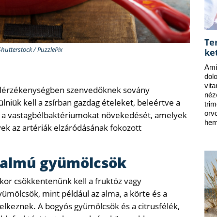
Te
Shutterstock / PuzzlePix
ke
Ami
dol
vit
 bélérzékenységben szenvedőknek sovány
néz
ülniük kell a zsírban gazdag ételeket, beleértve a
tri
tik a vastagbélbaktériumokat növekedését, amelyek
orv
hem
ek az artériák elzáródásának fokozott
talmú gyümölcsök
kor csökkentenünk kell a fruktóz vagy
ümölcsök, mint például az alma, a körte és a
lkeznek. A bogyós gyümölcsök és a citrusfélék,