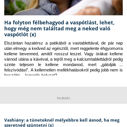
Ha folyton félbehagyod a vaspótlást, lehet,
hogy még nem találtad meg a neked való
vaspótlót (x)
Elszántan hazatérsz a patikából a vastablettával, de pár nap 
után elmegy a kedved az egésztől, mert reggelente éhgyomorra 
kellene bevenned, amitől rosszul leszel. Vagy órákat kellene 
várnod utána a kávéval, a tejről meg a kalciumtablettádról pedig 
szinte teljesen le kellene mondanod, mert „gátolják a 
felszívódást”. A kellemetlen mellékhatásokról pedig jobb nem is 
beszélni… Ismerős helyzet?
hirdetés
Vashiány: a tüneteknél mélyebbre kell ásnod, ha meg
szeretnéd szüntetni (x)