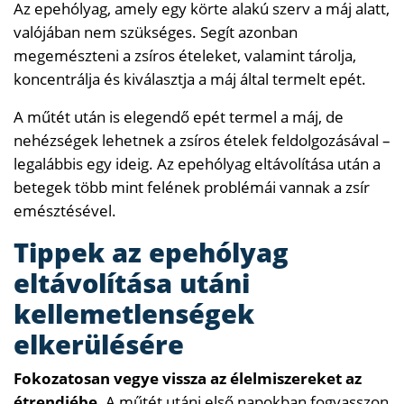
Az epehólyag, amely egy körte alakú szerv a máj alatt,
valójában nem szükséges. Segít azonban
megemészteni a zsíros ételeket, valamint tárolja,
koncentrálja és kiválasztja a máj által termelt epét.
A műtét után is elegendő epét termel a máj, de
nehézségek lehetnek a zsíros ételek feldolgozásával –
legalábbis egy ideig. Az epehólyag eltávolítása után a
betegek több mint felének problémái vannak a zsír
emésztésével.
Tippek az epehólyag
eltávolítása utáni
kellemetlenségek
elkerülésére
Fokozatosan vegye vissza az élelmiszereket az
étrendjébe.
A műtét utáni első napokban fogyasszon