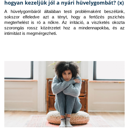
hogyan kezeljük jól a nyári hüvelygombát? (x)
A hüvelygombáról általában testi problémaként beszélünk, 
sokszor elfeledve azt a tényt, hogy a fertőzés pszichés 
megterhelést is ró a nőkre. Az irritáció, a viszketés okozta 
szorongás rossz közérzetet hoz a mindennapokba, és az 
intimitást is megmérgezheti.