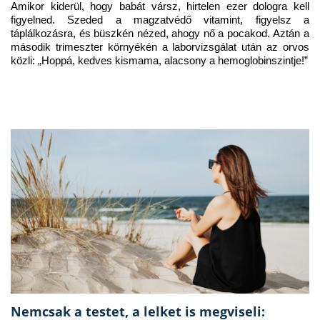
Amikor kiderül, hogy babát vársz, hirtelen ezer dologra kell 
figyelned. Szeded a magzatvédő vitamint, figyelsz a 
táplálkozásra, és büszkén nézed, ahogy nő a pocakod. Aztán a 
második trimeszter környékén a laborvizsgálat után az orvos 
közli: „Hoppá, kedves kismama, alacsony a hemoglobinszintje!”
Nemcsak a testet, a lelket is megviseli: