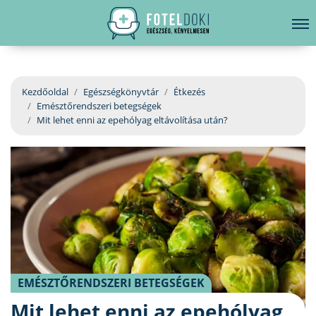
hirdetés
LELKI EGÉSZSÉG
Bejelentkezés
EGÉSZSÉGKÖNYVTÁR
Kezdőoldal
Egészségkönyvtár
Étkezés
Emésztőrendszeri betegségek
BETEGSÉGKALAUZ
Mit lehet enni az epehólyag eltávolítása után?
ÜGYELETKERESŐ
ORVOS VÁLASZOL
ORVOSKERESŐ
EMÉSZTŐRENDSZERI BETEGSÉGEK
Mit lehet enni az epehólyag