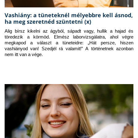
Vashiány: a tüneteknél mélyebbre kell ásnod,
ha meg szeretnéd szüntetni (x)
Alig bírsz kikelni az ágyból, sápadt vagy, hullik a hajad és 
töredezik a körmöd. Elmész laborvizsgálatra, ahol végre 
megkapod a választ a tüneteidre: „Hát persze, hiszen 
vashiányod van! Szedjél rá valamit!” A történetnek azonban 
nem itt van a vége.