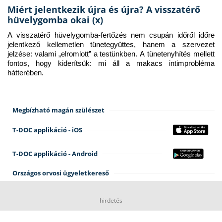
Miért jelentkezik újra és újra? A visszatérő
hüvelygomba okai (x)
A visszatérő hüvelygomba-fertőzés nem csupán időről időre 
jelentkező kellemetlen tünetegyüttes, hanem a szervezet 
jelzése: valami „elromlott” a testünkben. A tünetenyhítés mellett 
fontos, hogy kiderítsük: mi áll a makacs intimprobléma 
hátterében.
Megbízható magán szülészet
T-DOC applikáció - iOS
T-DOC applikáció - Android
Országos orvosi ügyeletkereső
hirdetés