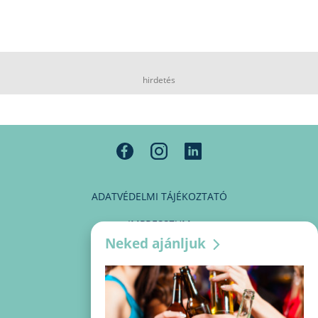
hirdetés
ADATVÉDELMI TÁJÉKOZTATÓ
IMPRESSZUM
Neked ajánljuk
MÉDIAAJÁNLAT
PARTNEREINK
KAPCSOLAT