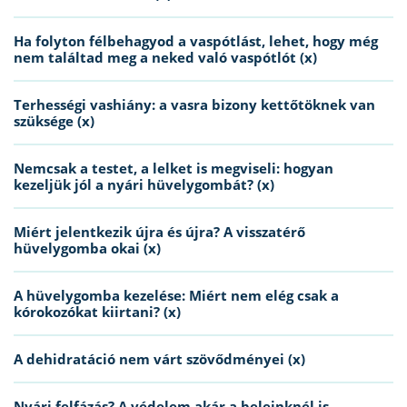
Ha folyton félbehagyod a vaspótlást, lehet, hogy még
nem találtad meg a neked való vaspótlót (x)
Terhességi vashiány: a vasra bizony kettőtöknek van
szüksége (x)
Nemcsak a testet, a lelket is megviseli: hogyan
kezeljük jól a nyári hüvelygombát? (x)
Miért jelentkezik újra és újra? A visszatérő
hüvelygomba okai (x)
A hüvelygomba kezelése: Miért nem elég csak a
kórokozókat kiirtani? (x)
A dehidratáció nem várt szövődményei (x)
Nyári felfázás? A védelem akár a beleinknél is