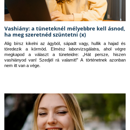
Vashiány: a tüneteknél mélyebbre kell ásnod,
ha meg szeretnéd szüntetni (x)
Alig bírsz kikelni az ágyból, sápadt vagy, hullik a hajad és 
töredezik a körmöd. Elmész laborvizsgálatra, ahol végre 
megkapod a választ a tüneteidre: „Hát persze, hiszen 
vashiányod van! Szedjél rá valamit!” A történetnek azonban 
nem itt van a vége.