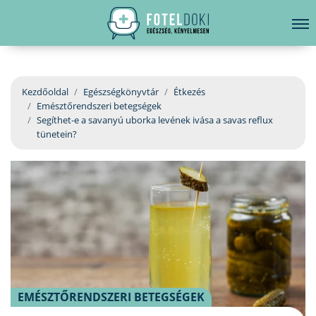
hirdetés
LELKI EGÉSZSÉG
Bejelentkezés
EGÉSZSÉGKÖNYVTÁR
Kezdőoldal
Egészségkönyvtár
Étkezés
Emésztőrendszeri betegségek
BETEGSÉGKALAUZ
Segíthet-e a savanyú uborka levének ivása a savas reflux
tünetein?
ÜGYELETKERESŐ
ORVOS VÁLASZOL
ORVOSKERESŐ
EMÉSZTŐRENDSZERI BETEGSÉGEK