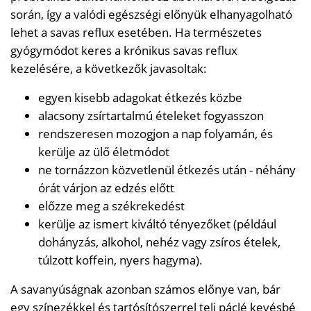
során, így a valódi egészségi előnyük elhanyagolható
lehet a savas reflux esetében. Ha természetes
gyógymódot keres a krónikus savas reflux
kezelésére, a következők javasoltak:
egyen kisebb adagokat étkezés közbe
alacsony zsírtartalmú ételeket fogyasszon
rendszeresen mozogjon a nap folyamán, és
kerülje az ülő életmódot
ne tornázzon közvetlenül étkezés után - néhány
órát várjon az edzés előtt
előzze meg a székrekedést
kerülje az ismert kiváltó tényezőket (például
dohányzás, alkohol, nehéz vagy zsíros ételek,
túlzott koffein, nyers hagyma).
A savanyúságnak azonban számos előnye van, bár
egy színezékkel és tartósítószerrel teli páclé kevésbé