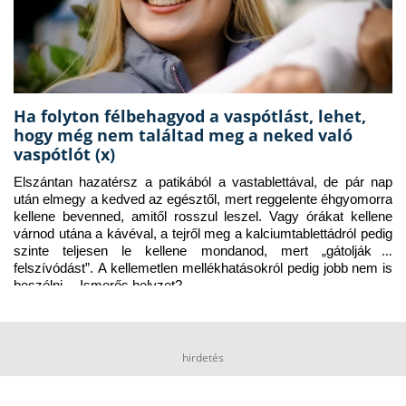
Ha folyton félbehagyod a vaspótlást, lehet,
hogy még nem találtad meg a neked való
vaspótlót (x)
Elszántan hazatérsz a patikából a vastablettával, de pár nap 
után elmegy a kedved az egésztől, mert reggelente éhgyomorra 
kellene bevenned, amitől rosszul leszel. Vagy órákat kellene 
várnod utána a kávéval, a tejről meg a kalciumtablettádról pedig 
szinte teljesen le kellene mondanod, mert „gátolják a 
felszívódást”. A kellemetlen mellékhatásokról pedig jobb nem is 
beszélni… Ismerős helyzet?
hirdetés