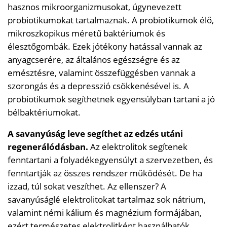
hasznos mikroorganizmusokat, úgynevezett
probiotikumokat tartalmaznak. A probiotikumok élő,
mikroszkopikus méretű baktériumok és
élesztőgombák. Ezek jótékony hatással vannak az
anyagcserére, az általános egészségre és az
emésztésre, valamint összefüggésben vannak a
szorongás és a depresszió csökkenésével is. A
probiotikumok segíthetnek egyensúlyban tartani a jó
bélbaktériumokat.
A savanyúság leve segíthet az edzés utáni
regenerálódásban.
Az elektrolitok segítenek
fenntartani a folyadékegyensúlyt a szervezetben, és
fenntartják az összes rendszer működését. De ha
izzad, túl sokat veszíthet. Az ellenszer? A
savanyúságlé elektrolitokat tartalmaz sok nátrium,
valamint némi kálium és magnézium formájában,
ezért természetes elektrolitként használhatók,