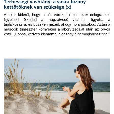
Terhességi vashiány: a vasra bizony
kettőtöknek van szüksége (x)
Amikor kiderül, hogy babát vársz, hirtelen ezer dologra kell 
figyelned. Szeded a magzatvédő vitamint, figyelsz a 
táplálkozásra, és büszkén nézed, ahogy nő a pocakod. Aztán a 
második trimeszter környékén a laborvizsgálat után az orvos 
közli: „Hoppá, kedves kismama, alacsony a hemoglobinszintje!”