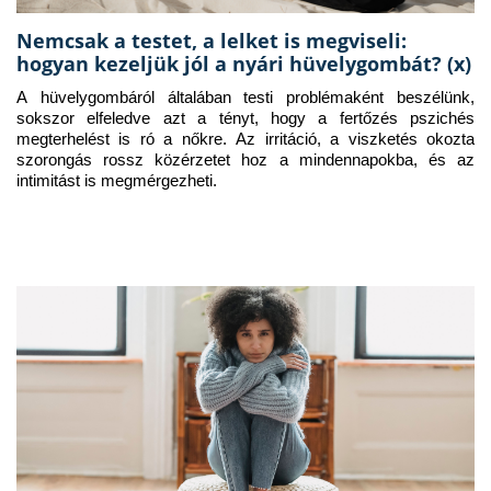
Nemcsak a testet, a lelket is megviseli:
hogyan kezeljük jól a nyári hüvelygombát? (x)
A hüvelygombáról általában testi problémaként beszélünk, 
sokszor elfeledve azt a tényt, hogy a fertőzés pszichés 
megterhelést is ró a nőkre. Az irritáció, a viszketés okozta 
szorongás rossz közérzetet hoz a mindennapokba, és az 
intimitást is megmérgezheti.