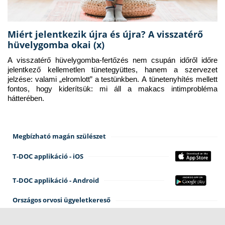
Miért jelentkezik újra és újra? A visszatérő
hüvelygomba okai (x)
A visszatérő hüvelygomba-fertőzés nem csupán időről időre 
jelentkező kellemetlen tünetegyüttes, hanem a szervezet 
jelzése: valami „elromlott” a testünkben. A tünetenyhítés mellett 
fontos, hogy kiderítsük: mi áll a makacs intimprobléma 
hátterében.
Megbízható magán szülészet
T-DOC applikáció - iOS
T-DOC applikáció - Android
Országos orvosi ügyeletkereső