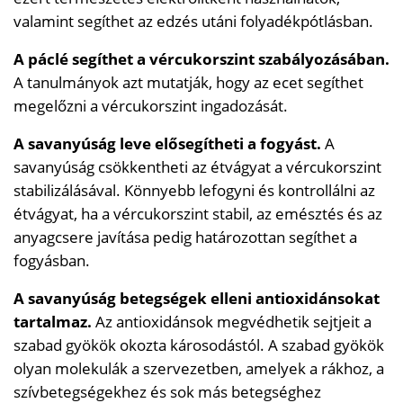
valamint segíthet az edzés utáni folyadékpótlásban.
A páclé segíthet a vércukorszint szabályozásában.
A tanulmányok azt mutatják, hogy az ecet segíthet
megelőzni a vércukorszint ingadozását.
A savanyúság leve elősegítheti a fogyást.
A
savanyúság csökkentheti az étvágyat a vércukorszint
stabilizálásával. Könnyebb lefogyni és kontrollálni az
étvágyat, ha a vércukorszint stabil, az emésztés és az
anyagcsere javítása pedig határozottan segíthet a
fogyásban.
A savanyúság betegségek elleni antioxidánsokat
tartalmaz.
Az antioxidánsok megvédhetik sejtjeit a
szabad gyökök okozta károsodástól. A szabad gyökök
olyan molekulák a szervezetben, amelyek a rákhoz, a
szívbetegségekhez és sok más betegséghez