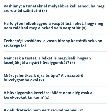
Vashiány: a tüneteknél mélyebbre kell ásnod, ha meg
szeretnéd szüntetni (x)
Ha folyton félbehagyod a vaspótlást, lehet, hogy még
nem találtad meg a neked való vaspótlót (x)
Terhességi vashiány: a vasra bizony kettőtöknek van
szüksége (x)
Nemcsak a testet, a lelket is megviseli: hogyan
kezeljük jól a nyári hüvelygombát? (x)
Miért jelentkezik újra és újra? A visszatérő
hüvelygomba okai (x)
A hüvelygomba kezelése: Miért nem elég csak a
kórokozókat kiirtani? (x)
A dehidratáció nem várt szövődményei (x)