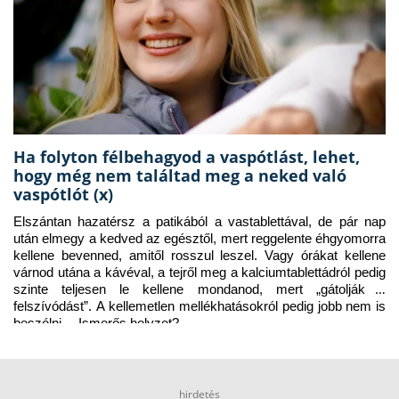
Ha folyton félbehagyod a vaspótlást, lehet,
hogy még nem találtad meg a neked való
vaspótlót (x)
Elszántan hazatérsz a patikából a vastablettával, de pár nap 
után elmegy a kedved az egésztől, mert reggelente éhgyomorra 
kellene bevenned, amitől rosszul leszel. Vagy órákat kellene 
várnod utána a kávéval, a tejről meg a kalciumtablettádról pedig 
szinte teljesen le kellene mondanod, mert „gátolják a 
felszívódást”. A kellemetlen mellékhatásokról pedig jobb nem is 
beszélni… Ismerős helyzet?
hirdetés