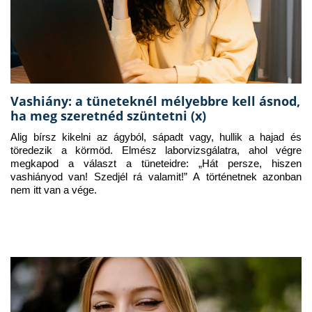
Vashiány: a tüneteknél mélyebbre kell ásnod,
ha meg szeretnéd szüntetni (x)
Alig bírsz kikelni az ágyból, sápadt vagy, hullik a hajad és 
töredezik a körmöd. Elmész laborvizsgálatra, ahol végre 
megkapod a választ a tüneteidre: „Hát persze, hiszen 
vashiányod van! Szedjél rá valamit!” A történetnek azonban 
nem itt van a vége.