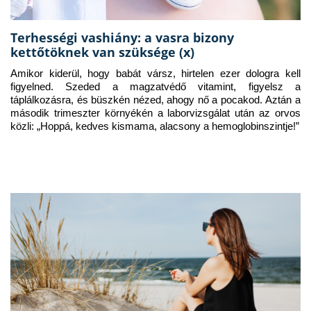
Terhességi vashiány: a vasra bizony
kettőtöknek van szüksége (x)
Amikor kiderül, hogy babát vársz, hirtelen ezer dologra kell 
figyelned. Szeded a magzatvédő vitamint, figyelsz a 
táplálkozásra, és büszkén nézed, ahogy nő a pocakod. Aztán a 
második trimeszter környékén a laborvizsgálat után az orvos 
közli: „Hoppá, kedves kismama, alacsony a hemoglobinszintje!”