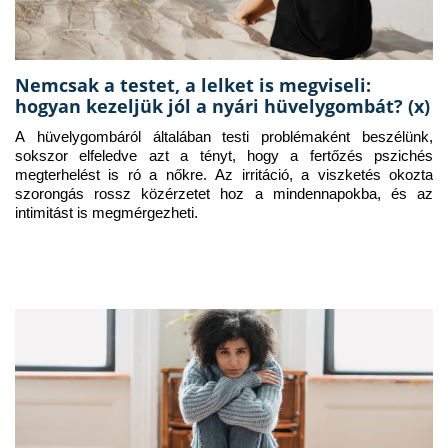
Nemcsak a testet, a lelket is megviseli:
hogyan kezeljük jól a nyári hüvelygombát? (x)
A hüvelygombáról általában testi problémaként beszélünk, 
sokszor elfeledve azt a tényt, hogy a fertőzés pszichés 
megterhelést is ró a nőkre. Az irritáció, a viszketés okozta 
szorongás rossz közérzetet hoz a mindennapokba, és az 
intimitást is megmérgezheti.