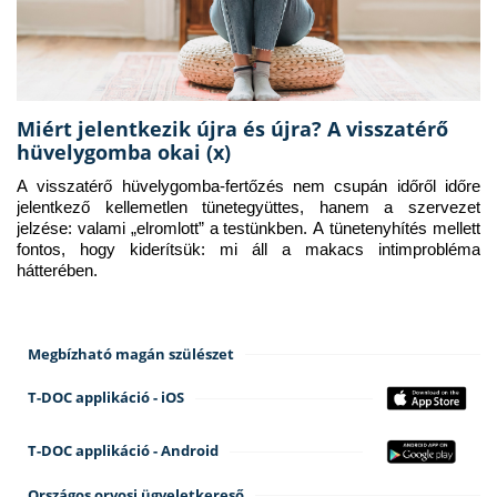
Miért jelentkezik újra és újra? A visszatérő
hüvelygomba okai (x)
A visszatérő hüvelygomba-fertőzés nem csupán időről időre 
jelentkező kellemetlen tünetegyüttes, hanem a szervezet 
jelzése: valami „elromlott” a testünkben. A tünetenyhítés mellett 
fontos, hogy kiderítsük: mi áll a makacs intimprobléma 
hátterében.
Megbízható magán szülészet
T-DOC applikáció - iOS
T-DOC applikáció - Android
Országos orvosi ügyeletkereső