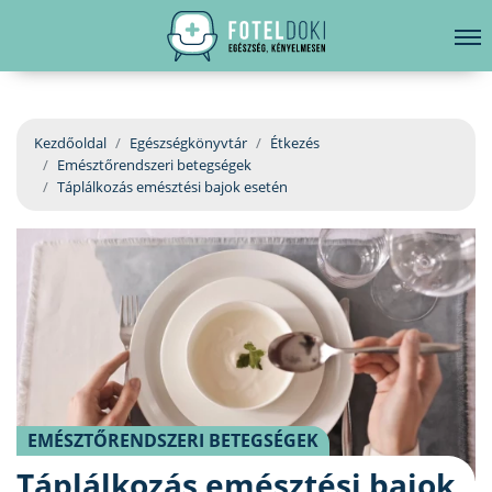
hirdetés
LELKI EGÉSZSÉG
Bejelentkezés
EGÉSZSÉGKÖNYVTÁR
Kezdőoldal
Egészségkönyvtár
Étkezés
Emésztőrendszeri betegségek
BETEGSÉGKALAUZ
Táplálkozás emésztési bajok esetén
ÜGYELETKERESŐ
ORVOS VÁLASZOL
ORVOSKERESŐ
EMÉSZTŐRENDSZERI BETEGSÉGEK
Táplálkozás emésztési bajok