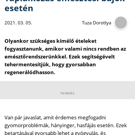
esetén
2021. 03. 05.
Tuza Dorottya
Olyankor szükséges kímélő ételeket
fogyasztanunk, amikor valami nincs rendben az
emésztőrendszerünkkel. Ezek segítségévelt
tehermentesítjük, hogy gyorsabban
regenerálódhasson.
hirdetés
Van pár javaslat, amit érdemes megfogadni
gyomorproblémák, hányinger, hasfájás esetén. Ezek
betartásával gyorsabb lehet a gyógyulás, és