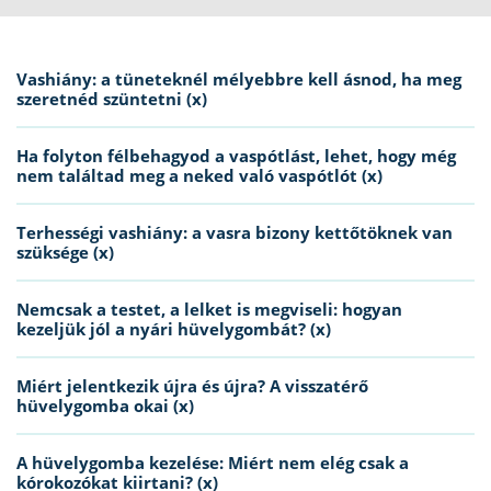
Vashiány: a tüneteknél mélyebbre kell ásnod, ha meg
szeretnéd szüntetni (x)
Ha folyton félbehagyod a vaspótlást, lehet, hogy még
nem találtad meg a neked való vaspótlót (x)
Terhességi vashiány: a vasra bizony kettőtöknek van
szüksége (x)
Nemcsak a testet, a lelket is megviseli: hogyan
kezeljük jól a nyári hüvelygombát? (x)
Miért jelentkezik újra és újra? A visszatérő
hüvelygomba okai (x)
A hüvelygomba kezelése: Miért nem elég csak a
kórokozókat kiirtani? (x)