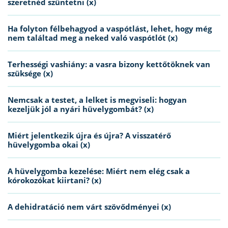
szeretnéd szüntetni (x)
Ha folyton félbehagyod a vaspótlást, lehet, hogy még
nem találtad meg a neked való vaspótlót (x)
Terhességi vashiány: a vasra bizony kettőtöknek van
szüksége (x)
Nemcsak a testet, a lelket is megviseli: hogyan
kezeljük jól a nyári hüvelygombát? (x)
Miért jelentkezik újra és újra? A visszatérő
hüvelygomba okai (x)
A hüvelygomba kezelése: Miért nem elég csak a
kórokozókat kiirtani? (x)
A dehidratáció nem várt szövődményei (x)