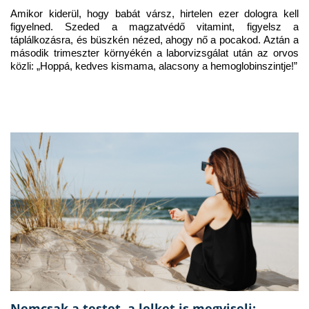
Amikor kiderül, hogy babát vársz, hirtelen ezer dologra kell 
figyelned. Szeded a magzatvédő vitamint, figyelsz a 
táplálkozásra, és büszkén nézed, ahogy nő a pocakod. Aztán a 
második trimeszter környékén a laborvizsgálat után az orvos 
közli: „Hoppá, kedves kismama, alacsony a hemoglobinszintje!”
Nemcsak a testet, a lelket is megviseli: