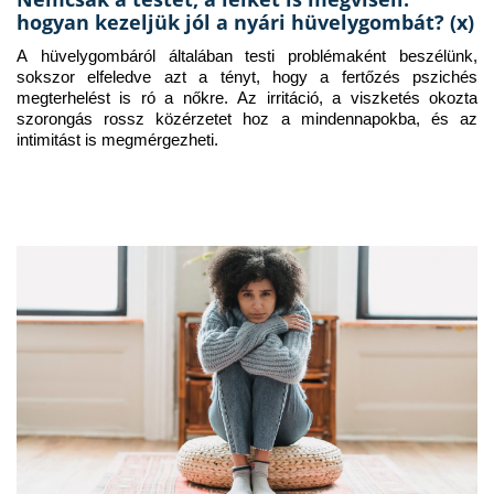
hogyan kezeljük jól a nyári hüvelygombát? (x)
A hüvelygombáról általában testi problémaként beszélünk, 
sokszor elfeledve azt a tényt, hogy a fertőzés pszichés 
megterhelést is ró a nőkre. Az irritáció, a viszketés okozta 
szorongás rossz közérzetet hoz a mindennapokba, és az 
intimitást is megmérgezheti.