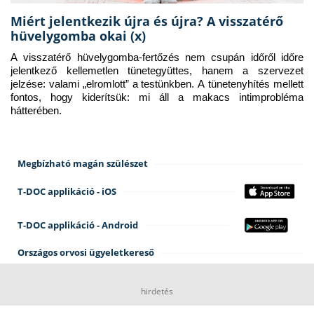
Miért jelentkezik újra és újra? A visszatérő
hüvelygomba okai (x)
A visszatérő hüvelygomba-fertőzés nem csupán időről időre 
jelentkező kellemetlen tünetegyüttes, hanem a szervezet 
jelzése: valami „elromlott” a testünkben. A tünetenyhítés mellett 
fontos, hogy kiderítsük: mi áll a makacs intimprobléma 
hátterében.
Megbízható magán szülészet
T-DOC applikáció - iOS
T-DOC applikáció - Android
Országos orvosi ügyeletkereső
hirdetés