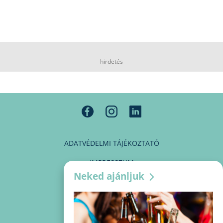
hirdetés
ADATVÉDELMI TÁJÉKOZTATÓ
IMPRESSZUM
Neked ajánljuk
MÉDIAAJÁNLAT
PARTNEREINK
KAPCSOLAT