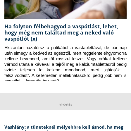
Ha folyton félbehagyod a vaspótlást, lehet,
hogy még nem találtad meg a neked való
vaspótlót (x)
Elszántan hazatérsz a patikából a vastablettával, de pár nap 
után elmegy a kedved az egésztől, mert reggelente éhgyomorra 
kellene bevenned, amitől rosszul leszel. Vagy órákat kellene 
várnod utána a kávéval, a tejről meg a kalciumtablettádról pedig 
szinte teljesen le kellene mondanod, mert „gátolják a 
felszívódást”. A kellemetlen mellékhatásokról pedig jobb nem is 
beszélni… Ismerős helyzet?
hirdetés
Vashiány: a tüneteknél mélyebbre kell ásnod, ha meg