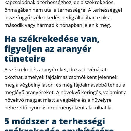
kapcsolódnak a terhességhez, de a székrekedés
önmagában nem utal a terhességre. A terhességgel
összefüggő székrekedés pedig általában csak a
második vagy harmadik hónapban jelenik meg.
Ha székrekedése van,
figyeljen az aranyér
tüneteire
A székrekedés aranyéreket, duzzadt vénákat
okozhat, amelyek fájdalmas csomókként jelennek
meg a végbélnyíláson, és még fájdalmasabbá teheti a
meglévő aranyéreket. A növekvő keringés, valamint a
növekvő magzat miatt a végbélre és a hüvelyre
nehezedő nyomás eredményeként alakulhat ki.
5 módszer a terhességi
székrekedés enyhítésére