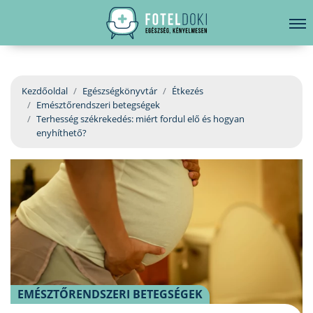
hirdetés
LELKI EGÉSZSÉG
Bejelentkezés
EGÉSZSÉGKÖNYVTÁR
Kezdőoldal
Egészségkönyvtár
Étkezés
Emésztőrendszeri betegségek
BETEGSÉGKALAUZ
Terhesség székrekedés: miért fordul elő és hogyan
enyhíthető?
ÜGYELETKERESŐ
ORVOS VÁLASZOL
ORVOSKERESŐ
EMÉSZTŐRENDSZERI BETEGSÉGEK