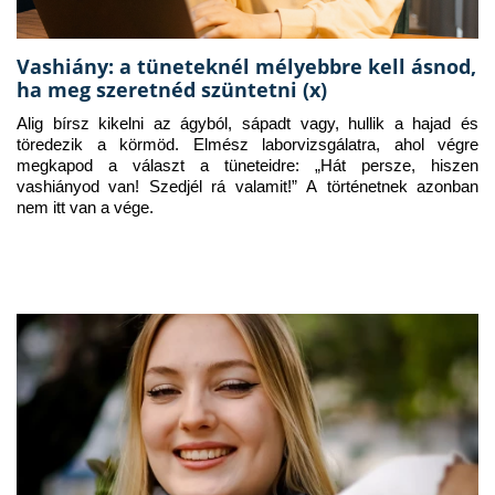
Vashiány: a tüneteknél mélyebbre kell ásnod,
ha meg szeretnéd szüntetni (x)
Alig bírsz kikelni az ágyból, sápadt vagy, hullik a hajad és 
töredezik a körmöd. Elmész laborvizsgálatra, ahol végre 
megkapod a választ a tüneteidre: „Hát persze, hiszen 
vashiányod van! Szedjél rá valamit!” A történetnek azonban 
nem itt van a vége.