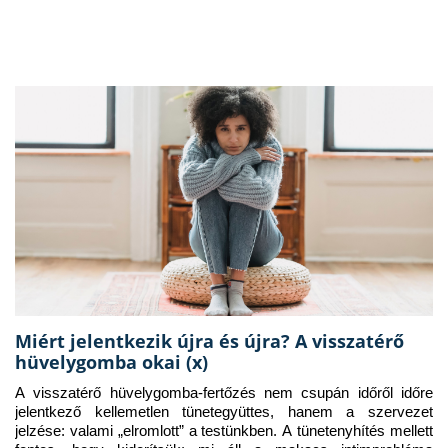
Miért jelentkezik újra és újra? A visszatérő
hüvelygomba okai (x)
A visszatérő hüvelygomba-fertőzés nem csupán időről időre 
jelentkező kellemetlen tünetegyüttes, hanem a szervezet 
jelzése: valami „elromlott” a testünkben. A tünetenyhítés mellett 