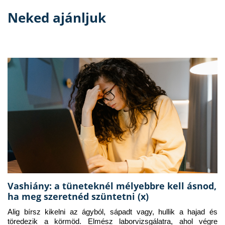
Neked ajánljuk
Vashiány: a tüneteknél mélyebbre kell ásnod,
ha meg szeretnéd szüntetni (x)
Alig bírsz kikelni az ágyból, sápadt vagy, hullik a hajad és 
töredezik a körmöd. Elmész laborvizsgálatra, ahol végre 