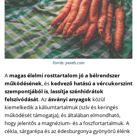
Forrás: pexels.com
A
magas élelmi rosttartalom jó a bélrendszer
működésének
, és
kedvező hatású a vércukorszint
szempontjából is
,
lassítja szénhidrátok
felszívódását
. Az
ásványi anyagok
közül
kiemelkedik a káliumtartalmuk (szív és keringés
működését támogatja), és általában elmondható,
hogy jelentős a magnézium- és a foszfortartalmuk. A
cékla, sárgarépa és az édesburgonya gyönyörű élénk