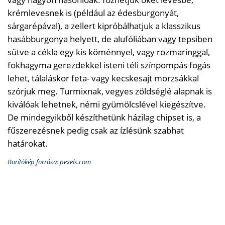
krémlevesnek is (például az édesburgonyát,
sárgarépával), a zellert kipróbálhatjuk a klasszikus
hasábburgonya helyett, de alufóliában vagy tepsiben
sütve a cékla egy kis köménnyel, vagy rozmaringgal,
fokhagyma gerezdekkel isteni téli színpompás fogás
lehet, tálaláskor feta- vagy kecskesajt morzsákkal
szórjuk meg. Turmixnak, vegyes zöldséglé alapnak is
kiválóak lehetnek, némi gyümölcslével kiegészítve.
De mindegyikből készíthetünk házilag chipset is, a
fűszerezésnek pedig csak az ízlésünk szabhat
határokat.
Borítókép forrása: pexels.com