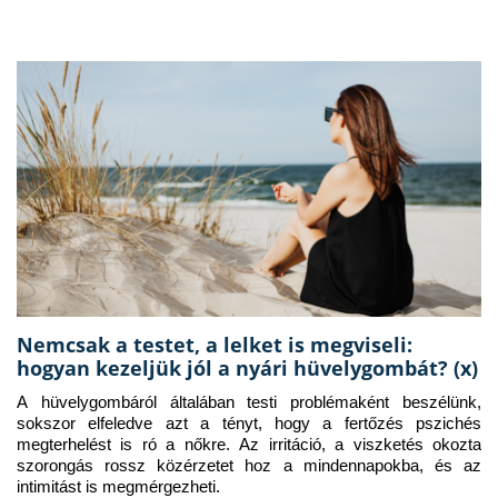
Nemcsak a testet, a lelket is megviseli:
hogyan kezeljük jól a nyári hüvelygombát? (x)
A hüvelygombáról általában testi problémaként beszélünk, 
sokszor elfeledve azt a tényt, hogy a fertőzés pszichés 
megterhelést is ró a nőkre. Az irritáció, a viszketés okozta 
szorongás rossz közérzetet hoz a mindennapokba, és az 
intimitást is megmérgezheti.