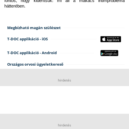
fontos, hogy kiderítsük: mi áll a makacs intimprobléma 
hátterében.
Megbízható magán szülészet
T-DOC applikáció - iOS
T-DOC applikáció - Android
Országos orvosi ügyeletkereső
hirdetés
hirdetés