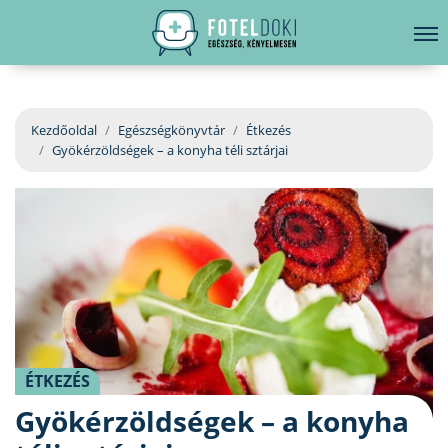
hirdetés
LELKI EGÉSZSÉG
Bejelentkezés
EGÉSZSÉGKÖNYVTÁR
Kezdőoldal
Egészségkönyvtár
Étkezés
Gyökérzöldségek – a konyha téli sztárjai
BETEGSÉGKALAUZ
ÜGYELETKERESŐ
ORVOS VÁLASZOL
ORVOSKERESŐ
ÉTKEZÉS
Gyökérzöldségek – a konyha