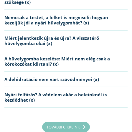
szüksége (x)
Nemcsak a testet, a lelket is megviseli: hogyan
kezeljük jól a nyári hüvelygombát? (x)
Miért jelentkezik újra és újra? A visszatérő
hüvelygomba okai (x)
A hüvelygomba kezelése: Miért nem elég csak a
kórokozókat kiirtani? (x)
A dehidratáció nem várt szövődményei (x)
Nyári felfázás? A védelem akár a beleinknél is
kezdődhet (x)
TOVÁBBI CIKKEINK