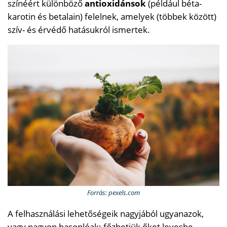
színéért különböző
antioxidánsok
(például béta-
karotin és betalain) felelnek, amelyek (többek között)
szív- és érvédő hatásukról ismertek.
Forrás: pexels.com
A felhasználási lehetőségeik nagyjából ugyanazok,
vagy nagyon hasonlóak: főzhetjük őket levesbe,