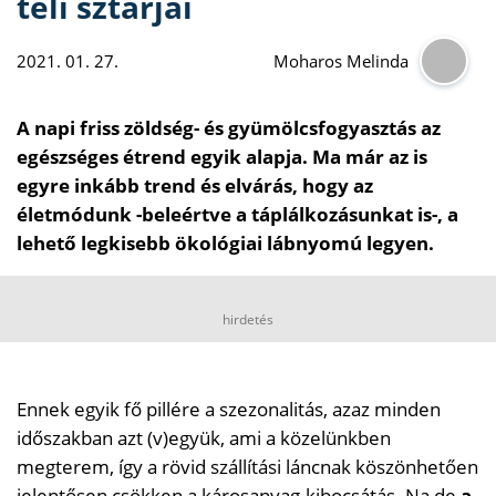
téli sztárjai
2021. 01. 27.
Moharos Melinda
A napi friss zöldség- és gyümölcsfogyasztás az
egészséges étrend egyik alapja. Ma már az is
egyre inkább trend és elvárás, hogy az
életmódunk -beleértve a táplálkozásunkat is-, a
lehető legkisebb ökológiai lábnyomú legyen.
hirdetés
Ennek egyik fő pillére a szezonalitás, azaz minden
időszakban azt (v)együk, ami a közelünkben
megterem, így a rövid szállítási láncnak köszönhetően
jelentősen csökken a károsanyag-kibocsátás. Na de
a