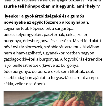
szürke téli hónapokban mit együnk, ami ”helyi
”?
I
lyenkor a gyökérzöldségeké és a gumós
növényeké az egyik főszerep a konyhában.
Legismertebb képviselőik a sárgarépa,
petrezselyemgyökér, paszternák, cékla, zeller,
burgonya, édesburgonya és csicsóka. Mivel föld alatti
növényi tárolórészek, szénhidráttartalmuk általában
nem elhanyagolható, ugyanakkor rostban nagyon
gazdagok (kivétel a burgonya). A fogyókúrás étrendbe
is jól beilleszthetőek (kivéve az burgonya,
édesburgonya, de persze ezek sem tiltottak, csak
kisebb adagban ajánlott a fogyasztásuk, mint a répa,
cékla, zeller esetében).