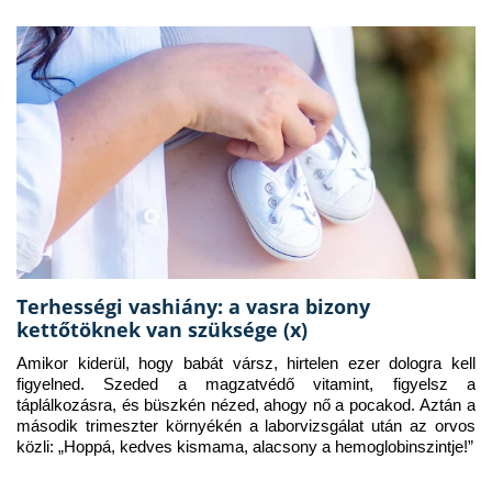
Terhességi vashiány: a vasra bizony
kettőtöknek van szüksége (x)
Amikor kiderül, hogy babát vársz, hirtelen ezer dologra kell 
figyelned. Szeded a magzatvédő vitamint, figyelsz a 
táplálkozásra, és büszkén nézed, ahogy nő a pocakod. Aztán a 
második trimeszter környékén a laborvizsgálat után az orvos 
közli: „Hoppá, kedves kismama, alacsony a hemoglobinszintje!”