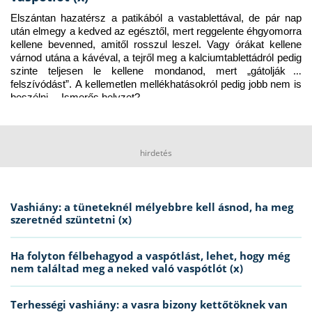
Elszántan hazatérsz a patikából a vastablettával, de pár nap 
után elmegy a kedved az egésztől, mert reggelente éhgyomorra 
kellene bevenned, amitől rosszul leszel. Vagy órákat kellene 
várnod utána a kávéval, a tejről meg a kalciumtablettádról pedig 
szinte teljesen le kellene mondanod, mert „gátolják a 
felszívódást”. A kellemetlen mellékhatásokról pedig jobb nem is 
beszélni… Ismerős helyzet?
hirdetés
Vashiány: a tüneteknél mélyebbre kell ásnod, ha meg
szeretnéd szüntetni (x)
Ha folyton félbehagyod a vaspótlást, lehet, hogy még
nem találtad meg a neked való vaspótlót (x)
Terhességi vashiány: a vasra bizony kettőtöknek van