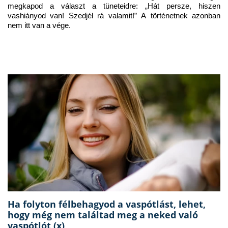
megkapod a választ a tüneteidre: „Hát persze, hiszen 
vashiányod van! Szedjél rá valamit!” A történetnek azonban 
nem itt van a vége.
Ha folyton félbehagyod a vaspótlást, lehet,
hogy még nem találtad meg a neked való
vaspótlót (x)