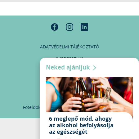
ADATVÉDELMI TÁJÉKOZTATÓ
IMPRESSZUM
Neked ajánljuk
MÉDIAAJÁNLAT
PARTNEREINK
KAPCSOLAT
Foteldoki
info@foteldoki.hu
Süti beállítások
6 meglepő mód, ahogy
az alkohol befolyásolja
az egészségét