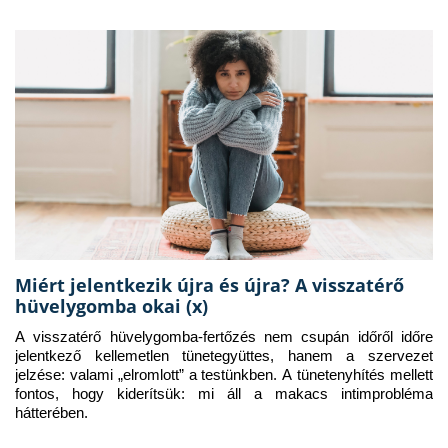
Miért jelentkezik újra és újra? A visszatérő
hüvelygomba okai (x)
A visszatérő hüvelygomba-fertőzés nem csupán időről időre 
jelentkező kellemetlen tünetegyüttes, hanem a szervezet 
jelzése: valami „elromlott” a testünkben. A tünetenyhítés mellett 
fontos, hogy kiderítsük: mi áll a makacs intimprobléma 
hátterében.