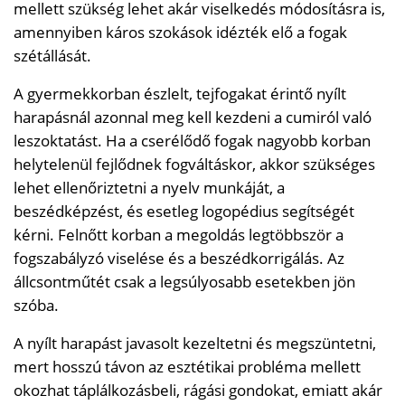
mellett szükség lehet akár viselkedés módosításra is,
amennyiben káros szokások idézték elő a fogak
szétállását.
A gyermekkorban észlelt, tejfogakat érintő nyílt
harapásnál azonnal meg kell kezdeni a cumiról való
leszoktatást. Ha a cserélődő fogak nagyobb korban
helytelenül fejlődnek fogváltáskor, akkor szükséges
lehet ellenőriztetni a nyelv munkáját, a
beszédképzést, és esetleg logopédius segítségét
kérni. Felnőtt korban a megoldás legtöbbször a
fogszabályzó viselése és a beszédkorrigálás. Az
állcsontműtét csak a legsúlyosabb esetekben jön
szóba.
A nyílt harapást javasolt kezeltetni és megszüntetni,
mert hosszú távon az esztétikai probléma mellett
okozhat táplálkozásbeli, rágási gondokat, emiatt akár