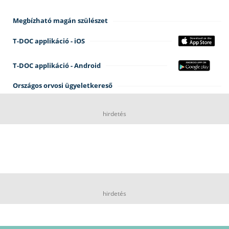
Megbízható magán szülészet
T-DOC applikáció - iOS
T-DOC applikáció - Android
Országos orvosi ügyeletkereső
hirdetés
hirdetés