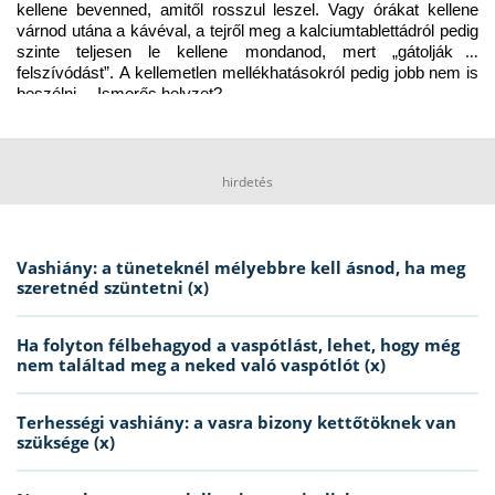
kellene bevenned, amitől rosszul leszel. Vagy órákat kellene 
várnod utána a kávéval, a tejről meg a kalciumtablettádról pedig 
szinte teljesen le kellene mondanod, mert „gátolják a 
felszívódást”. A kellemetlen mellékhatásokról pedig jobb nem is 
beszélni… Ismerős helyzet?
hirdetés
Vashiány: a tüneteknél mélyebbre kell ásnod, ha meg
szeretnéd szüntetni (x)
Ha folyton félbehagyod a vaspótlást, lehet, hogy még
nem találtad meg a neked való vaspótlót (x)
Terhességi vashiány: a vasra bizony kettőtöknek van
szüksége (x)