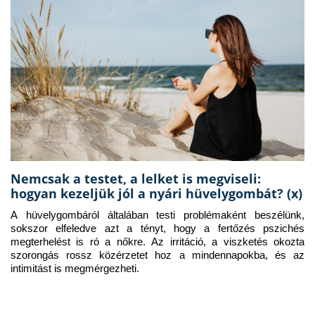
Nemcsak a testet, a lelket is megviseli:
hogyan kezeljük jól a nyári hüvelygombát? (x)
A hüvelygombáról általában testi problémaként beszélünk, 
sokszor elfeledve azt a tényt, hogy a fertőzés pszichés 
megterhelést is ró a nőkre. Az irritáció, a viszketés okozta 
szorongás rossz közérzetet hoz a mindennapokba, és az 
intimitást is megmérgezheti.