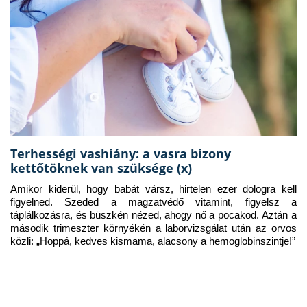
Terhességi vashiány: a vasra bizony
kettőtöknek van szüksége (x)
Amikor kiderül, hogy babát vársz, hirtelen ezer dologra kell 
figyelned. Szeded a magzatvédő vitamint, figyelsz a 
táplálkozásra, és büszkén nézed, ahogy nő a pocakod. Aztán a 
második trimeszter környékén a laborvizsgálat után az orvos 
közli: „Hoppá, kedves kismama, alacsony a hemoglobinszintje!”