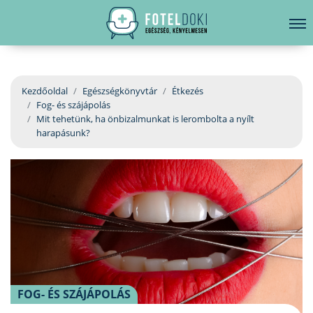
hirdetés
LELKI EGÉSZSÉG
Bejelentkezés
EGÉSZSÉGKÖNYVTÁR
Kezdőoldal
Egészségkönyvtár
Étkezés
Fog- és szájápolás
BETEGSÉGKALAUZ
Mit tehetünk, ha önbizalmunkat is lerombolta a nyílt
harapásunk?
ÜGYELETKERESŐ
ORVOS VÁLASZOL
ORVOSKERESŐ
FOG- ÉS SZÁJÁPOLÁS