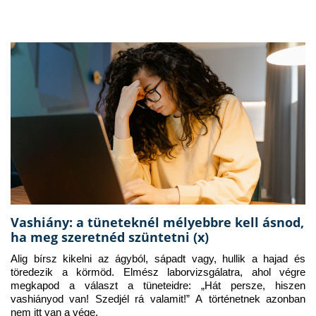
Vashiány: a tüneteknél mélyebbre kell ásnod,
ha meg szeretnéd szüntetni (x)
Alig bírsz kikelni az ágyból, sápadt vagy, hullik a hajad és 
töredezik a körmöd. Elmész laborvizsgálatra, ahol végre 
megkapod a választ a tüneteidre: „Hát persze, hiszen 
vashiányod van! Szedjél rá valamit!” A történetnek azonban 
nem itt van a vége.