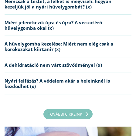
Nemcsak a testet, a lelket is megviseli: hogyan
kezeljük jól a nyári hüvelygombát? (x)
Miért jelentkezik újra és újra? A visszatérő
hüvelygomba okai (x)
A hüvelygomba kezelése: Miért nem elég csak a
kórokozókat kiirtani? (x)
A dehidratáció nem várt szövődményei (x)
Nyári felfázás? A védelem akár a beleinknél is
kezdődhet (x)
TOVÁBBI CIKKEINK