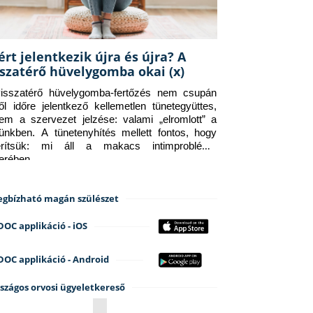
ért jelentkezik újra és újra? A
sszatérő hüvelygomba okai (x)
isszatérő hüvelygomba-fertőzés nem csupán 
ről időre jelentkező kellemetlen tünetegyüttes, 
em a szervezet jelzése: valami „elromlott” a 
tünkben. A tünetenyhítés mellett fontos, hogy 
erítsük: mi áll a makacs intimprobléma 
terében.
gbízható magán szülészet
DOC applikáció - iOS
DOC applikáció - Android
szágos orvosi ügyeletkereső