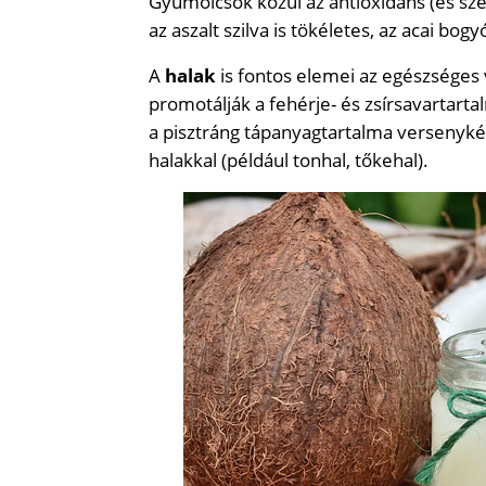
Gyümölcsök közül az antioxidáns (és szén
az aszalt szilva is tökéletes, az acai bogy
A
halak
is fontos elemei az egészséges 
promotálják a fehérje- és zsírsavartarta
a pisztráng tápanyagtartalma versenykép
halakkal (például tonhal, tőkehal).