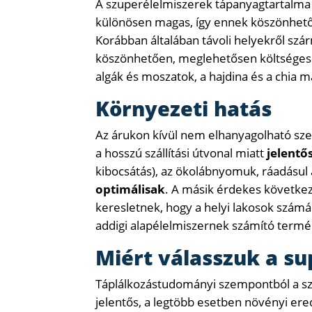
A szuperélelmiszerek tápanyagtartalma -
különösen magas, így ennek köszönhető
Korábban általában távoli helyekről szá
köszönhetően, meglehetősen költségesek
algák és moszatok, a hajdina és a chia m
Környezeti hatás
Az árukon kívül nem elhanyagolható sz
a hosszú szállítási útvonal miatt
jelentő
kibocsátás), az ökolábnyomuk, ráadásul
optimálisak
. A másik érdekes következ
keresletnek, hogy a helyi lakosok szám
addigi alapélelmiszernek számító termék
Miért válasszuk a s
Táplálkozástudományi szempontból a sz
jelentős, a legtöbb esetben növényi ered