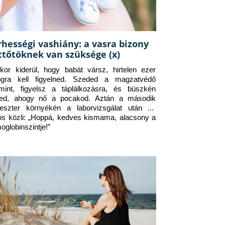
rhességi vashiány: a vasra bizony
ttőtöknek van szüksége (x)
kor kiderül, hogy babát vársz, hirtelen ezer 
ogra kell figyelned. Szeded a magzatvédő 
amint, figyelsz a táplálkozásra, és büszkén 
ed, ahogy nő a pocakod. Aztán a második 
meszter környékén a laborvizsgálat után az 
os közli: „Hoppá, kedves kismama, alacsony a 
oglobinszintje!”