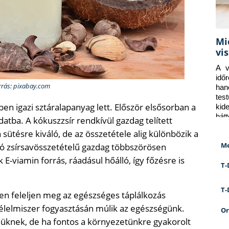
Mi
vi
A v
idő
rrás: pixabay.com
han
tes
en igazi sztáralapanyag lett. Először elsősorban a
kid
hát
atba. A kókuszzsír rendkívül gazdag telített
 sütésre kiváló, de az összetétele alig különbözik a
Me
ló zsírsavösszetételű gazdag többszörösen
E-viamin forrás, ráadásul hőálló, így főzésre is
T-
T-
n feleljen meg az egészséges táplálkozás
 élelmiszer fogyasztásán múlik az egészségünk.
Or
üknek, de ha fontos a környezetünkre gyakorolt