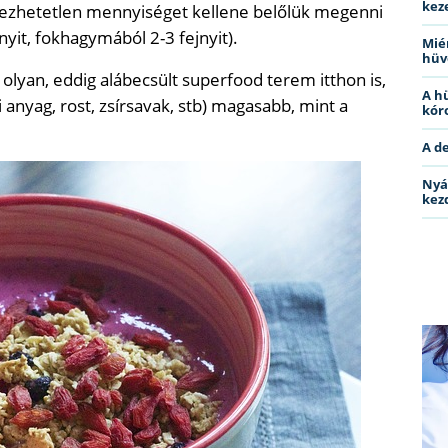
kez
telezhetetlen mennyiséget kellene belőlük megenni
nyit, fokhagymából 2-3 fejnyit).
Miér
hüv
lyan, eddig alábecsült superfood terem itthon is,
A h
anyag, rost, zsírsavak, stb) magasabb, mint a
kóro
A d
Nyá
kez