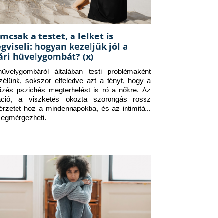
mcsak a testet, a lelket is
gviseli: hogyan kezeljük jól a
ári hüvelygombát? (x)
üvelygombáról általában testi problémaként 
zélünk, sokszor elfeledve azt a tényt, hogy a 
tőzés pszichés megterhelést is ró a nőkre. Az 
itáció, a viszketés okozta szorongás rossz 
érzetet hoz a mindennapokba, és az intimitást 
megmérgezheti.