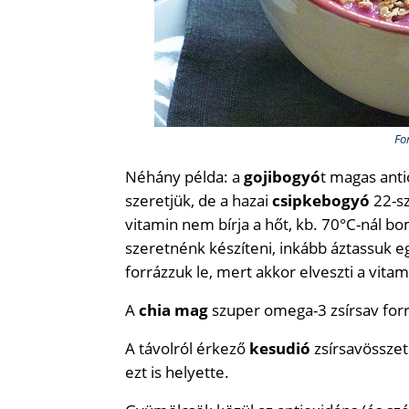
Fo
Néhány példa: a
gojibogyó
t magas anti
szeretjük, de a hazai
csipkebogyó
22-sz
vitamin nem bírja a hőt, kb. 70°C-nál b
szeretnénk készíteni, inkább áztassuk e
forrázzuk le, mert akkor elveszti a vitam
A
chia mag
szuper omega-3 zsírsav forr
A távolról érkező
kesudió
zsírsavösszet
ezt is helyette.