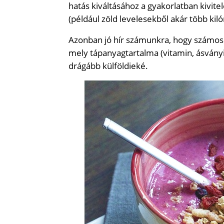
hatás kiváltásához a gyakorlatban kivi
(például zöld levelesekből akár több kiló
Azonban jó hír számunkra, hogy számos o
mely tápanyagtartalma (vitamin, ásványi 
drágább külföldieké.