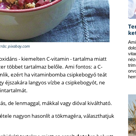
Te
ke
Ami
rrás: pixabay.com
dol
vit
oxidáns - kiemelten C-vitamin - tartalma miatt
néz
tri
er többet tartalmaz belőle. Ami fontos: a C-
orv
omlik, ezért ha vitaminbomba csipkebogyó teát
hem
gy éjszakára langyos vízbe a csipkebogyót, ne
intartalmát.
ás, de lenmaggal, mákkal vagy dióval kiváltható.
étele nagyon hasonlít a tökmagéra, választhatjuk