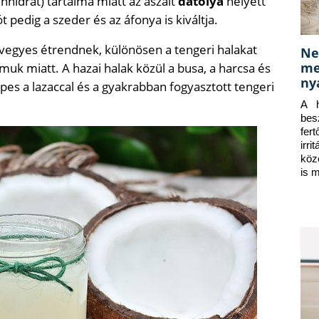
hidrát) tartalma miatt az aszalt
datolya
helyett
ót pedig a szeder és az áfonya is kiváltja.
vegyes étrendnek, különösen a tengeri halakat
Ne
me
lmuk miatt. A hazai halak közül a busa, a harcsa és
ny
es a lazaccal és a gyakrabban fogyasztott tengeri
A h
bes
fer
irr
köz
is 