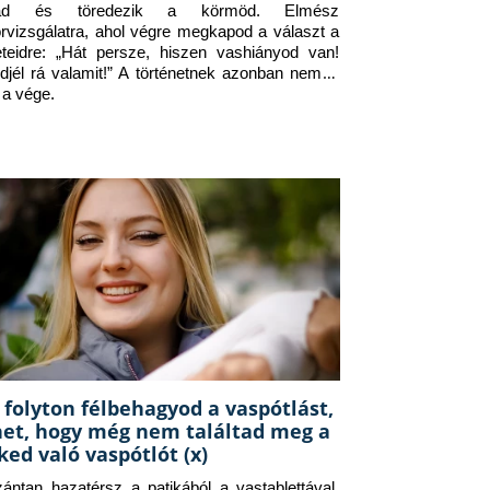
jad és töredezik a körmöd. Elmész 
orvizsgálatra, ahol végre megkapod a választ a 
eteidre: „Hát persze, hiszen vashiányod van! 
djél rá valamit!” A történetnek azonban nem itt 
 a vége.
 folyton félbehagyod a vaspótlást,
het, hogy még nem találtad meg a
ked való vaspótlót (x)
zántan hazatérsz a patikából a vastablettával, 