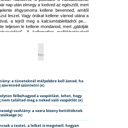
pár nap után elmegy a kedved az egésztől, mert 
gelente éhgyomorra kellene bevenned, amitől 
szul leszel. Vagy órákat kellene várnod utána a 
éval, a tejről meg a kalciumtablettádról pedig 
nte teljesen le kellene mondanod, mert „gátolják 
elszívódást”. A kellemetlen mellékhatásokról 
ig jobb nem is beszélni… Ismerős helyzet?
hirdetés
hiány: a tüneteknél mélyebbre kell ásnod, ha
 szeretnéd szüntetni (x)
folyton félbehagyod a vaspótlást, lehet, hogy
 nem találtad meg a neked való vaspótlót (x)
hességi vashiány: a vasra bizony kettőtöknek
 szüksége (x)
csak a testet, a lelket is megviseli: hogyan