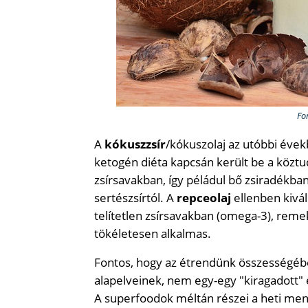
Fo
A
kókuszzsír
/kókuszolaj az utóbbi évekb
ketogén diéta kapcsán került be a köztud
zsírsavakban, így péládul bő zsiradékban
sertészsírtól. A
repceolaj
ellenben kivá
telítetlen zsírsavakban (omega-3), remek 
tökéletesen alkalmas.
Fontos, hogy az étrendünk összességébe
alapelveinek, nem egy-egy "kiragadott"
A superfoodok méltán részei a heti men