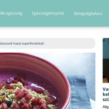
elki egészség
Egészségkönyvtár
Betegségkalauz
hirdetés
lasszunk hazai superfoodokat!
Va
ke
sz
Ali