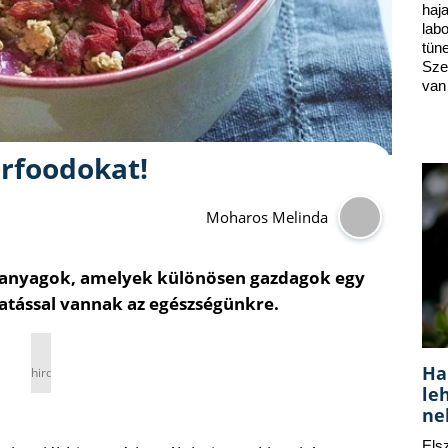
ha
lab
tün
Sze
van
rfoodokat!
Moharos Melinda
apanyagok, amelyek különösen gazdagok egy
hatással vannak az egészségünkre.
Ha
hirdetés
le
ne
Els