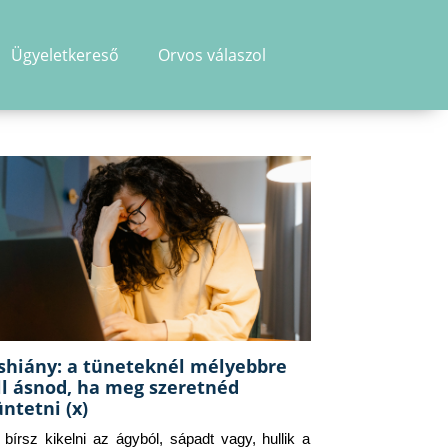
Ügyeletkereső
Orvos válaszol
shiány: a tüneteknél mélyebbre
ll ásnod, ha meg szeretnéd
üntetni (x)
g bírsz kikelni az ágyból, sápadt vagy, hullik a 