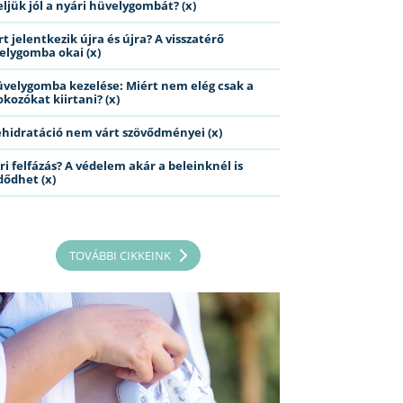
eljük jól a nyári hüvelygombát? (x)
t jelentkezik újra és újra? A visszatérő
elygomba okai (x)
üvelygomba kezelése: Miért nem elég csak a
kozókat kiirtani? (x)
ehidratáció nem várt szövődményei (x)
ri felfázás? A védelem akár a beleinknél is
dődhet (x)
TOVÁBBI CIKKEINK