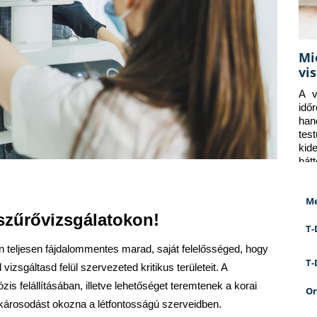
Mi
vi
A v
idő
han
tes
kid
hát
Me
szűrővizsgálatokon!
T-
n teljesen fájdalommentes marad, saját felelősséged, hogy 
T-
sgáltasd felül szervezeted kritikus területeit. A 
s felállításában, illetve lehetőséget teremtenek a korai 
Or
károsodást okozna a létfontosságú szerveidben.