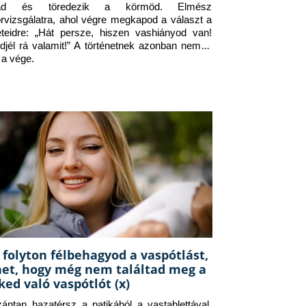
jad és töredezik a körmöd. Elmész 
orvizsgálatra, ahol végre megkapod a választ a 
eteidre: „Hát persze, hiszen vashiányod van! 
djél rá valamit!” A történetnek azonban nem itt 
 a vége.
 folyton félbehagyod a vaspótlást,
het, hogy még nem találtad meg a
ked való vaspótlót (x)
zántan hazatérsz a patikából a vastablettával, 