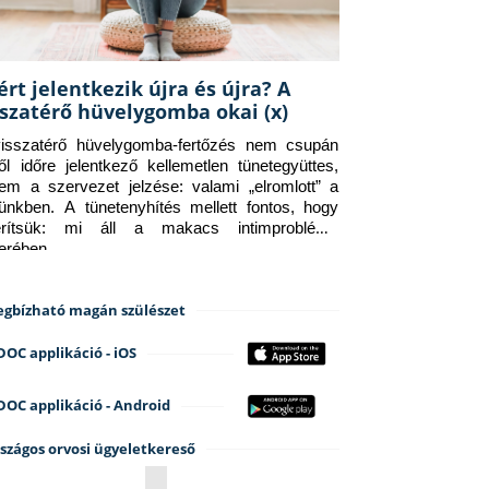
ért jelentkezik újra és újra? A
sszatérő hüvelygomba okai (x)
isszatérő hüvelygomba-fertőzés nem csupán 
ről időre jelentkező kellemetlen tünetegyüttes, 
em a szervezet jelzése: valami „elromlott” a 
tünkben. A tünetenyhítés mellett fontos, hogy 
erítsük: mi áll a makacs intimprobléma 
terében.
gbízható magán szülészet
DOC applikáció - iOS
DOC applikáció - Android
szágos orvosi ügyeletkereső