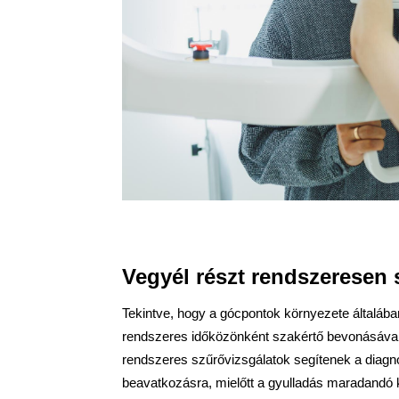
Vegyél részt rendszeresen 
Tekintve, hogy a gócpontok környezete általába
rendszeres időközönként szakértő bevonásával viz
rendszeres szűrővizsgálatok segítenek a diagnózi
beavatkozásra, mielőtt a gyulladás maradandó 