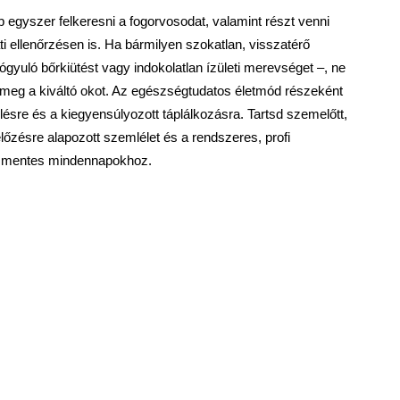
gyszer felkeresni a fogorvosodat, valamint részt venni 
i ellenőrzésen is. Ha bármilyen szokatlan, visszatérő 
yuló bőrkiütést vagy indokolatlan ízületi merevséget –, ne 
meg a kiváltó okot. Az egészségtudatos életmód részeként 
elésre és a kiegyensúlyozott táplálkozásra. Tartsd szem
előtt, 
előzésre alapozott szemlélet és a rendszeres, profi 
lommentes mindennapokhoz.