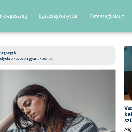
elki egészség
Egészségkönyvtár
Betegségkalauz
hirdetés
etegségek
amelyekre kevesen gyanakodnak
Va
ke
sz
Ali