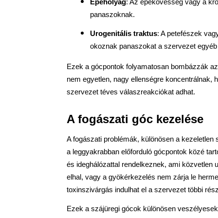
Epehólyag
: Az epekövesség vagy a króni
panaszoknak.
Urogenitális traktus
: A petefészek vag
okoznak panaszokat a szervezet egyéb 
Ezek a gócpontok folyamatosan bombázzák az
nem egyetlen, nagy ellenségre koncentrálnak, ha
szervezet téves válaszreakciókat adhat.
A fogászati góc kezelése
A fogászati problémák, különösen a kezeletlen 
a leggyakrabban előforduló gócpontok közé tart
és ideghálózattal rendelkeznek, ami közvetlen u
elhal, vagy a gyökérkezelés nem zárja le herme
toxinszivárgás indulhat el a szervezet többi rész
Ezek a szájüregi gócok különösen veszélyesek 