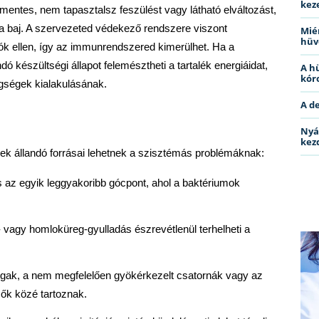
kez
entes, nem tapasztalsz feszülést vagy látható elváltozást, 
 a baj. A szervezeted védekező rendszere viszont 
Miér
hüv
k ellen, így az immunrendszered kimerülhet. Ha a 
dó készültségi állapot felemésztheti a tartalék energiáidat, 
A h
kóro
gségek kialakulásának. 
A d
Nyá
kez
lyek állandó forrásai lehetnek a szisztémás problémáknak:
 az egyik leggyakoribb gócpont, ahol a baktériumok 
 vagy homloküreg-gyulladás észrevétlenül terhelheti a 
 fogak, a nem megfelelően gyökérkezelt csatornák vagy az 
zők közé tartoznak.