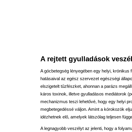
A rejtett gyulladások veszé
A gócbetegség lényegében egy helyi, krónikus fe
hatásaival az egész szervezet egészségi állapot
elszigetelt tűzfészket, ahonnan a parázs megállí
káros toxinok, illetve gyulladásos mediátorok (p
mechanizmus teszi lehetővé, hogy egy helyi pr
megbetegedéssé váljon. Amint a kórokozók eljut
idézhetnek elő, amelyek látszólag teljesen függet
A legnagyobb veszélyt az jelenti, hogy a folyam