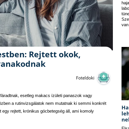
ha
lab
tün
Sze
van
stben: Rejtett okok,
yanakodnak
Foteldoki
radtnak, esetleg makacs ízületi panaszok vagy 
özben a rutinvizsgálatok nem mutatnak ki semmi konkrét 
Ha
t egy rejtett, krónikus gócbetegség áll, ami komoly 
le
ne
Els