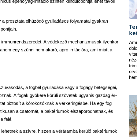
kus epehólyag-irritáció szintén kiindulópontja lehet távoli 
y a prosztata elhúzódó gyulladásos folyamatai gyakran 
Te
pontjain.
ke
 immunrendszeredet. A védekező mechanizmusok ilyenkor 
Ami
dol
nem egy szűnni nem akaró, apró irritációra, ami miatt a 
vit
néz
tri
orv
hem
szuvasodás, a fogbél gyulladása vagy a fogágy betegségei, 
oznak. A fogak gyökere körüli szövetek ugyanis gazdag ér- 
tat biztosít a kórokozóknak a vérkeringésbe. Ha egy fog 
tikusan a csatornát, a baktériumok elszaporodhatnak, és 
e felé.
lehetnek a szívre, hiszen a véráramba kerülő baktériumok 