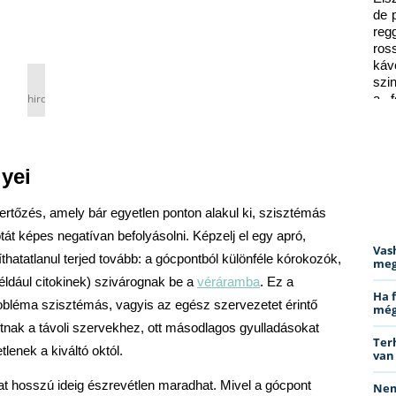
de 
reg
ros
káv
szi
hirdetés
a f
ped
lyei
rtőzés, amely bár egyetlen ponton alakul ki, szisztémás 
át képes negatívan befolyásolni. Képzelj el egy apró, 
Vas
thatatlanul terjed tovább: a gócpontból különféle kórokozók, 
meg
éldául citokinek) szivárognak be a 
véráramba
. Ez a 
Ha 
obléma szisztémás, vagyis az egész szervezetet érintő 
még
nak a távoli szervekhez, ott másodlagos gyulladásokat 
Ter
lenek a kiváltó októl.
van
at hosszú ideig észrevétlen maradhat. Mivel a gócpont 
Nem