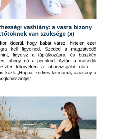
rhességi vashiány: a vasra bizony
ttőtöknek van szüksége (x)
kor kiderül, hogy babát vársz, hirtelen ezer 
ogra kell figyelned. Szeded a magzatvédő 
amint, figyelsz a táplálkozásra, és büszkén 
ed, ahogy nő a pocakod. Aztán a második 
meszter környékén a laborvizsgálat után az 
os közli: „Hoppá, kedves kismama, alacsony a 
oglobinszintje!”