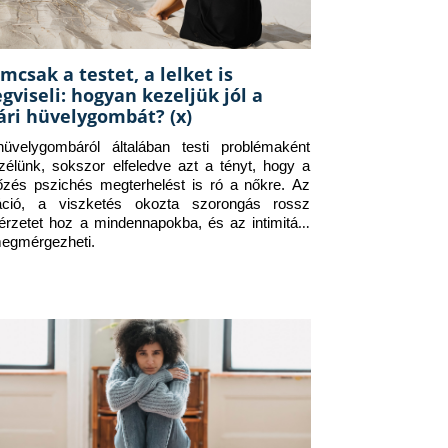
mcsak a testet, a lelket is
gviseli: hogyan kezeljük jól a
ári hüvelygombát? (x)
üvelygombáról általában testi problémaként 
zélünk, sokszor elfeledve azt a tényt, hogy a 
tőzés pszichés megterhelést is ró a nőkre. Az 
itáció, a viszketés okozta szorongás rossz 
érzetet hoz a mindennapokba, és az intimitást 
megmérgezheti.