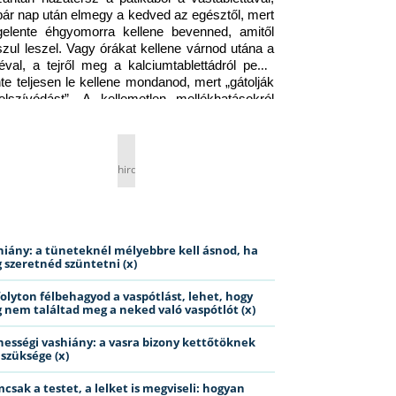
pár nap után elmegy a kedved az egésztől, mert 
gelente éhgyomorra kellene bevenned, amitől 
szul leszel. Vagy órákat kellene várnod utána a 
éval, a tejről meg a kalciumtablettádról pedig 
nte teljesen le kellene mondanod, mert „gátolják 
elszívódást”. A kellemetlen mellékhatásokról 
ig jobb nem is beszélni… Ismerős helyzet?
hirdetés
hiány: a tüneteknél mélyebbre kell ásnod, ha
 szeretnéd szüntetni (x)
folyton félbehagyod a vaspótlást, lehet, hogy
 nem találtad meg a neked való vaspótlót (x)
hességi vashiány: a vasra bizony kettőtöknek
 szüksége (x)
csak a testet, a lelket is megviseli: hogyan