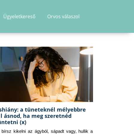
Ügyeletkereső
Orvos válaszol
shiány: a tüneteknél mélyebbre
ll ásnod, ha meg szeretnéd
üntetni (x)
g bírsz kikelni az ágyból, sápadt vagy, hullik a 