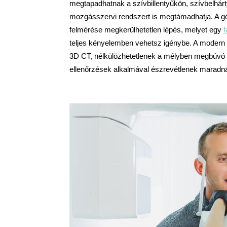
megtapadhatnak a szívbillentyűkön, szívbelhárt
mozgásszervi rendszert is megtámadhatja. A góc
felmérése megkerülhetetlen lépés, melyet egy 
teljes kényelemben vehetsz igénybe. A modern 
3D CT, nélkülözhetetlenek a mélyben megbúvó g
ellenőrzések alkalmával észrevétlenek maradn