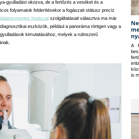
ya-gyulladást okozva, de a fertőzés a veséket és a 
os folyamatok felderítésekor a fogászati státusz precíz 
fájdalommentes fogászat
 szolgáltatásait választva ma már 
Ne
diagnosztikai eszközök, például a panoráma röntgen vagy a 
me
yulladások kimutatásához, melyek a rutinszerű 
ny
ának.
A h
bes
fer
irr
köz
is 