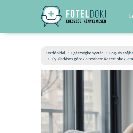
L
Kezdőoldal
Egészségkönyvtár
Fog- és szájb
Gyulladásos gócok a testben: Rejtett okok, 