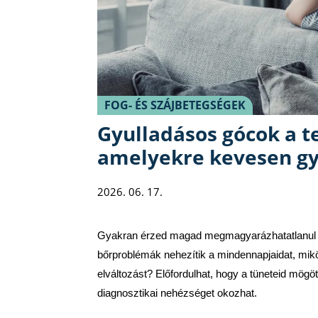
FOG- ÉS SZÁJBETEGSÉGEK
Gyulladásos gócok a te
amelyekre kevesen g
2026. 06. 17.
Gyakran érzed magad megmagyarázhatatlanul fá
bőrproblémák nehezítik a mindennapjaidat, mik
elváltozást? Előfordulhat, hogy a tüneteid mögöt
diagnosztikai nehézséget okozhat.