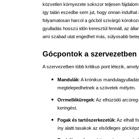
közvetlen környezete sokszor teljesen fájdalomm
így talán eszedbe sem jut, hogy onnan indulhat
folyamatosan harcol a gócból szivárgó kórokozó
gyulladás hosszú időn keresztül fennáll, az állan
ami szabad utat engedhet más, súlyosabb bete
Gócpontok a szervezetben
A szervezetben több kritikus pont létezik, ame
Mandulák
: A krónikus mandulagyulladás
megtelepedhetnek a szövetek mélyén.
Orrmelléküregek
: Az elhúzódó arcüreg-
keringést.
Fogak és tartószerkezetük
: Az elhalt
íny alatti tasakok az elsődleges góckép