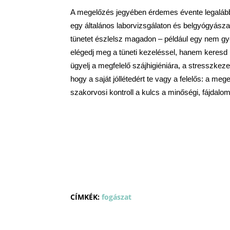
A megelőzés jegyében érdemes évente legalább e
egy általános laborvizsgálaton és belgyógyászat
tünetet észlelsz magadon – például egy nem gyóg
elégedj meg a tüneti kezeléssel, hanem keresd 
ügyelj a megfelelő szájhigiéniára, a stresszkez
hogy a saját jóllétedért te vagy a felelős: a meg
szakorvosi kontroll a kulcs a minőségi, fájda
CÍMKÉK:
fogászat