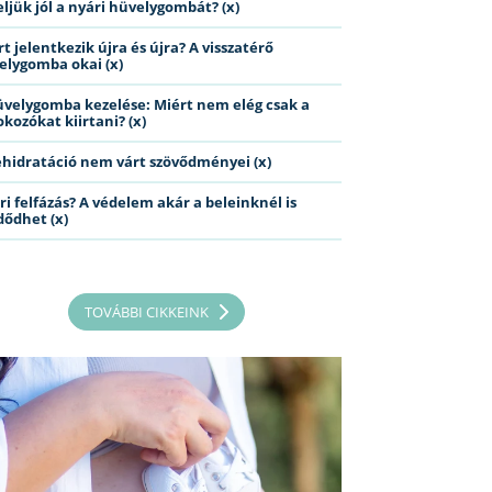
eljük jól a nyári hüvelygombát? (x)
t jelentkezik újra és újra? A visszatérő
elygomba okai (x)
üvelygomba kezelése: Miért nem elég csak a
kozókat kiirtani? (x)
ehidratáció nem várt szövődményei (x)
ri felfázás? A védelem akár a beleinknél is
dődhet (x)
TOVÁBBI CIKKEINK