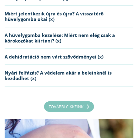
Miért jelentkezik újra és újra? A visszatérő
hüvelygomba okai (x)
A hüvelygomba kezelése: Miért nem elég csak a
kórokozókat kiirtani? (x)
A dehidratáció nem várt szövődményei (x)
Nyári felfázás? A védelem akár a beleinknél is
kezdődhet (x)
TOVÁBBI CIKKEINK