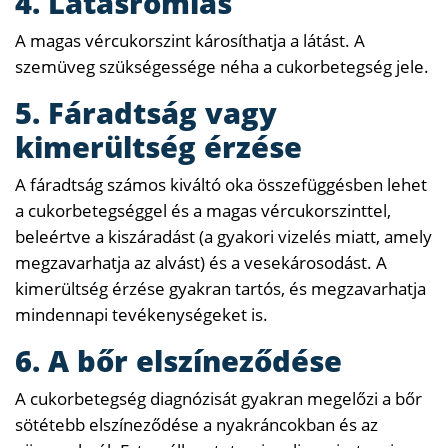
4. Látásromlás
A magas vércukorszint károsíthatja a látást. A
szemüveg szükségessége néha a cukorbetegség jele.
5. Fáradtság vagy
kimerültség érzése
A fáradtság számos kiváltó oka összefüggésben lehet
a cukorbetegséggel és a magas vércukorszinttel,
beleértve a kiszáradást (a gyakori vizelés miatt, amely
megzavarhatja az alvást) és a vesekárosodást. A
kimerültség érzése gyakran tartós, és megzavarhatja
mindennapi tevékenységeket is.
6. A bőr elszíneződése
A cukorbetegség diagnózisát gyakran megelőzi a bőr
sötétebb elszíneződése a nyakráncokban és az