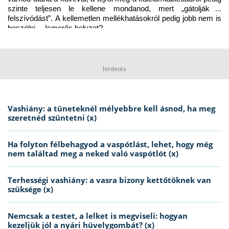
szinte teljesen le kellene mondanod, mert „gátolják a 
felszívódást”. A kellemetlen mellékhatásokról pedig jobb nem is 
beszélni… Ismerős helyzet?
hirdetés
Vashiány: a tüneteknél mélyebbre kell ásnod, ha meg
szeretnéd szüntetni (x)
Ha folyton félbehagyod a vaspótlást, lehet, hogy még
nem találtad meg a neked való vaspótlót (x)
Terhességi vashiány: a vasra bizony kettőtöknek van
szüksége (x)
Nemcsak a testet, a lelket is megviseli: hogyan
kezeljük jól a nyári hüvelygombát? (x)