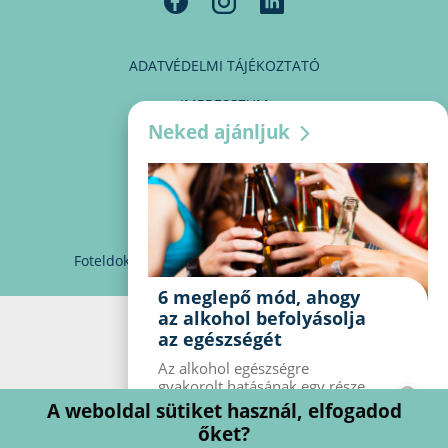
ADATVÉDELMI TÁJÉKOZTATÓ
IMPRESSZUM
Neked ajánljuk
MÉDIAAJÁNLAT
PARTNEREINK
KAPCSOLAT
Foteldoki
info@foteldoki.hu
Süti beállítások
6 meglepő mód, ahogy
az alkohol befolyásolja
az egészségét
Az alkohol egészségre
gyakorolt ​​hatásának egy része
jól ismert, mások azonban
A weboldal sütiket használ, elfogadod
meglepők lehetnek. Van hat
őket?
kevésbé ismert hatás, amelyet