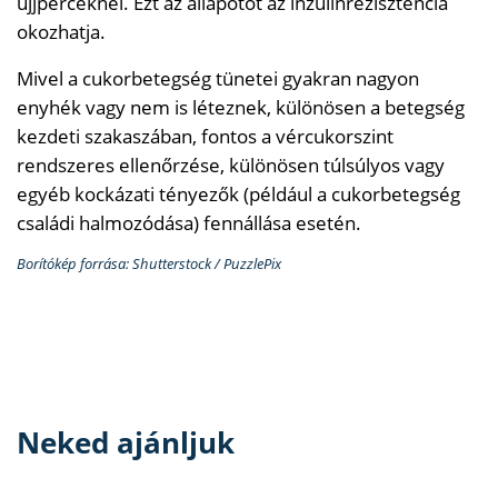
ujjperceknél. Ezt az állapotot az inzulinrezisztencia
okozhatja.
Mivel a cukorbetegség tünetei gyakran nagyon
enyhék vagy nem is léteznek, különösen a betegség
kezdeti szakaszában, fontos a vércukorszint
rendszeres ellenőrzése, különösen túlsúlyos vagy
egyéb kockázati tényezők (például a cukorbetegség
családi halmozódása) fennállása esetén.
Borítókép forrása: Shutterstock / PuzzlePix
Neked ajánljuk