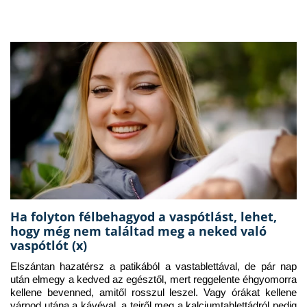
Ha folyton félbehagyod a vaspótlást, lehet,
hogy még nem találtad meg a neked való
vaspótlót (x)
Elszántan hazatérsz a patikából a vastablettával, de pár nap 
után elmegy a kedved az egésztől, mert reggelente éhgyomorra 
kellene bevenned, amitől rosszul leszel. Vagy órákat kellene 
várnod utána a kávéval, a tejről meg a kalciumtablettádról pedig 