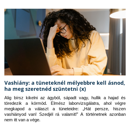
Vashiány: a tüneteknél mélyebbre kell ásnod,
ha meg szeretnéd szüntetni (x)
Alig bírsz kikelni az ágyból, sápadt vagy, hullik a hajad és 
töredezik a körmöd. Elmész laborvizsgálatra, ahol végre 
megkapod a választ a tüneteidre: „Hát persze, hiszen 
vashiányod van! Szedjél rá valamit!” A történetnek azonban 
nem itt van a vége.