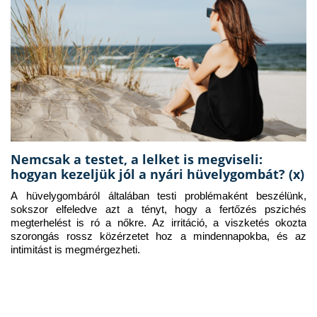
Nemcsak a testet, a lelket is megviseli:
hogyan kezeljük jól a nyári hüvelygombát? (x)
A hüvelygombáról általában testi problémaként beszélünk, 
sokszor elfeledve azt a tényt, hogy a fertőzés pszichés 
megterhelést is ró a nőkre. Az irritáció, a viszketés okozta 
szorongás rossz közérzetet hoz a mindennapokba, és az 
intimitást is megmérgezheti.