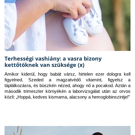
Terhességi vashiány: a vasra bizony
kettőtöknek van szüksége (x)
Amikor kiderül, hogy babát vársz, hirtelen ezer dologra kell 
figyelned. Szeded a magzatvédő vitamint, figyelsz a 
táplálkozásra, és büszkén nézed, ahogy nő a pocakod. Aztán a 
második trimeszter környékén a laborvizsgálat után az orvos 
közli: „Hoppá, kedves kismama, alacsony a hemoglobinszintje!”