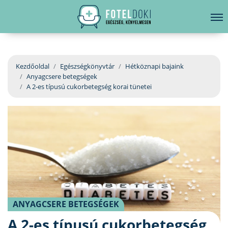
hirdetés
LELKI EGÉSZSÉG
Bejelentkezés
EGÉSZSÉGKÖNYVTÁR
Kezdőoldal
Egészségkönyvtár
Hétköznapi bajaink
Anyagcsere betegségek
BETEGSÉGKALAUZ
A 2-es típusú cukorbetegség korai tünetei
ÜGYELETKERESŐ
ORVOS VÁLASZOL
ORVOSKERESŐ
ANYAGCSERE BETEGSÉGEK
A 2-es típusú cukorbetegség