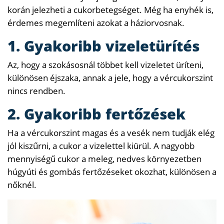
korán jelezheti a cukorbetegséget. Még ha enyhék is,
érdemes megemlíteni azokat a háziorvosnak.
1. Gyakoribb vizeletürítés
Az, hogy a szokásosnál többet kell vizeletet üríteni,
különösen éjszaka, annak a jele, hogy a vércukorszint
nincs rendben.
2. Gyakoribb fertőzések
Ha a vércukorszint magas és a vesék nem tudják elég
jól kiszűrni, a cukor a vizelettel kiürül. A nagyobb
mennyiségű cukor a meleg, nedves környezetben
húgyúti és gombás fertőzéseket okozhat, különösen a
nőknél.