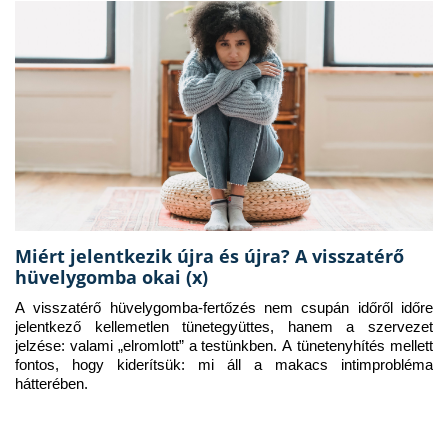
Miért jelentkezik újra és újra? A visszatérő
hüvelygomba okai (x)
A visszatérő hüvelygomba-fertőzés nem csupán időről időre 
jelentkező kellemetlen tünetegyüttes, hanem a szervezet 
jelzése: valami „elromlott” a testünkben. A tünetenyhítés mellett 
fontos, hogy kiderítsük: mi áll a makacs intimprobléma 
hátterében.