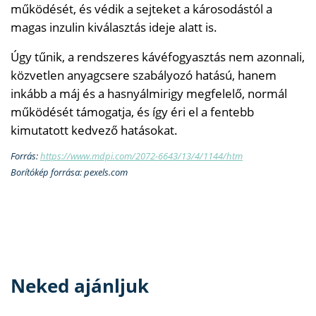
működését, és védik a sejteket a károsodástól a
magas inzulin kiválasztás ideje alatt is.
Úgy tűnik, a rendszeres kávéfogyasztás nem azonnali,
közvetlen anyagcsere szabályozó hatású, hanem
inkább a máj és a hasnyálmirigy megfelelő, normál
működését támogatja, és így éri el a fentebb
kimutatott kedvező hatásokat.
Forrás:
https://www.mdpi.com/2072-6643/13/4/1144/htm
Borítókép forrása: pexels.com
Neked ajánljuk