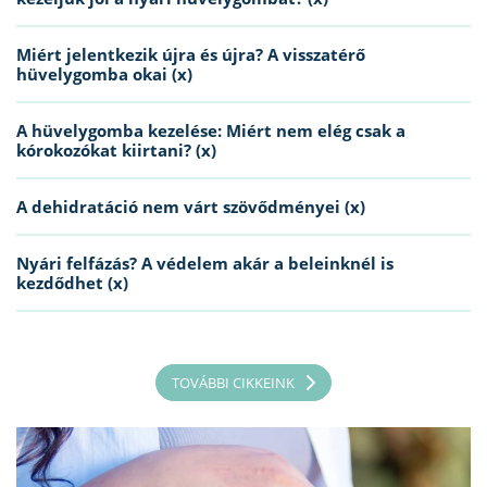
Miért jelentkezik újra és újra? A visszatérő
hüvelygomba okai (x)
A hüvelygomba kezelése: Miért nem elég csak a
kórokozókat kiirtani? (x)
A dehidratáció nem várt szövődményei (x)
Nyári felfázás? A védelem akár a beleinknél is
kezdődhet (x)
TOVÁBBI CIKKEINK