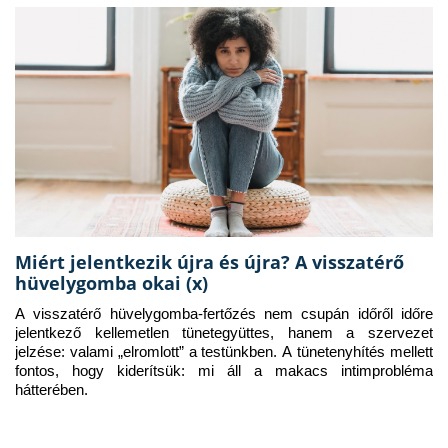
Miért jelentkezik újra és újra? A visszatérő
hüvelygomba okai (x)
A visszatérő hüvelygomba-fertőzés nem csupán időről időre 
jelentkező kellemetlen tünetegyüttes, hanem a szervezet 
jelzése: valami „elromlott” a testünkben. A tünetenyhítés mellett 
fontos, hogy kiderítsük: mi áll a makacs intimprobléma 
hátterében.