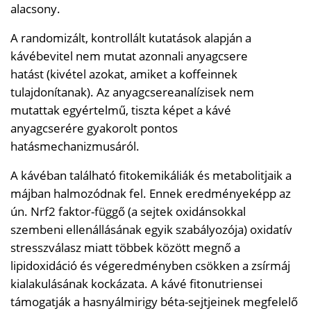
alacsony.
A randomizált, kontrollált kutatások alapján a
kávébevitel nem mutat azonnali anyagcsere
hatást (kivétel azokat, amiket a koffeinnek
tulajdonítanak). Az anyagcsereanalízisek nem
mutattak egyértelmű, tiszta képet a kávé
anyagcserére gyakorolt pontos
hatásmechanizmusáról.
A kávéban található fitokemikáliák és metabolitjaik a
májban halmozódnak fel. Ennek eredményeképp az
ún. Nrf2 faktor-függő (a sejtek oxidánsokkal
szembeni ellenállásának egyik szabályozója) oxidatív
stresszválasz miatt többek között megnő a
lipidoxidáció és végeredményben csökken a zsírmáj
kialakulásának kockázata. A kávé fitonutriensei
támogatják a hasnyálmirigy béta-sejtjeinek megfelelő