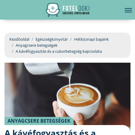
hirdetés
LELKI EGÉSZSÉG
Bejelentkezés
EGÉSZSÉGKÖNYVTÁR
Kezdőoldal
Egészségkönyvtár
Hétköznapi bajaink
Anyagcsere betegségek
BETEGSÉGKALAUZ
A kávéfogyasztás és a cukorbetegség kapcsolata
ÜGYELETKERESŐ
ORVOS VÁLASZOL
ORVOSKERESŐ
ANYAGCSERE BETEGSÉGEK
A kávéfogyasztás és a