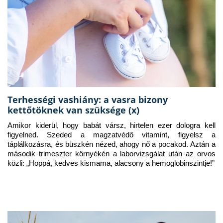
Terhességi vashiány: a vasra bizony
kettőtöknek van szüksége (x)
Amikor kiderül, hogy babát vársz, hirtelen ezer dologra kell 
figyelned. Szeded a magzatvédő vitamint, figyelsz a 
táplálkozásra, és büszkén nézed, ahogy nő a pocakod. Aztán a 
második trimeszter környékén a laborvizsgálat után az orvos 
közli: „Hoppá, kedves kismama, alacsony a hemoglobinszintje!”