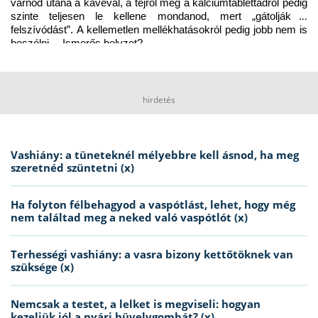
várnod utána a kávéval, a tejről meg a kalciumtablettádról pedig 
szinte teljesen le kellene mondanod, mert „gátolják a 
felszívódást”. A kellemetlen mellékhatásokról pedig jobb nem is 
beszélni… Ismerős helyzet?
hirdetés
Vashiány: a tüneteknél mélyebbre kell ásnod, ha meg
szeretnéd szüntetni (x)
Ha folyton félbehagyod a vaspótlást, lehet, hogy még
nem találtad meg a neked való vaspótlót (x)
Terhességi vashiány: a vasra bizony kettőtöknek van
szüksége (x)
Nemcsak a testet, a lelket is megviseli: hogyan
kezeljük jól a nyári hüvelygombát? (x)