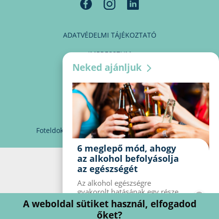
ADATVÉDELMI TÁJÉKOZTATÓ
IMPRESSZUM
Neked ajánljuk
MÉDIAAJÁNLAT
PARTNEREINK
KAPCSOLAT
Foteldoki
info@foteldoki.hu
Süti beállítások
6 meglepő mód, ahogy
az alkohol befolyásolja
az egészségét
Az alkohol egészségre
gyakorolt ​​hatásának egy része
jól ismert, mások azonban
A weboldal sütiket használ, elfogadod
meglepők lehetnek. Van hat
őket?
kevésbé ismert hatás, amelyet