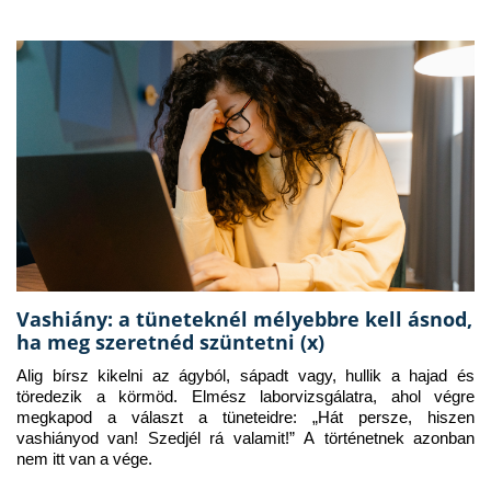
Vashiány: a tüneteknél mélyebbre kell ásnod,
ha meg szeretnéd szüntetni (x)
Alig bírsz kikelni az ágyból, sápadt vagy, hullik a hajad és 
töredezik a körmöd. Elmész laborvizsgálatra, ahol végre 
megkapod a választ a tüneteidre: „Hát persze, hiszen 
vashiányod van! Szedjél rá valamit!” A történetnek azonban 
nem itt van a vége.