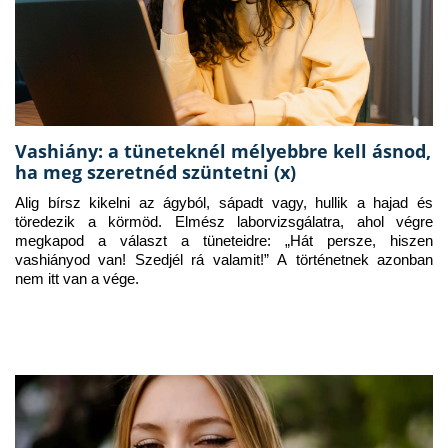
Vashiány: a tüneteknél mélyebbre kell ásnod,
ha meg szeretnéd szüntetni (x)
Alig bírsz kikelni az ágyból, sápadt vagy, hullik a hajad és 
töredezik a körmöd. Elmész laborvizsgálatra, ahol végre 
megkapod a választ a tüneteidre: „Hát persze, hiszen 
vashiányod van! Szedjél rá valamit!” A történetnek azonban 
nem itt van a vége.