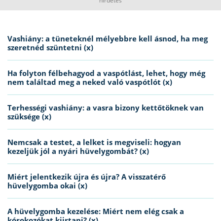
hirdetés
Vashiány: a tüneteknél mélyebbre kell ásnod, ha meg
szeretnéd szüntetni (x)
Ha folyton félbehagyod a vaspótlást, lehet, hogy még
nem találtad meg a neked való vaspótlót (x)
Terhességi vashiány: a vasra bizony kettőtöknek van
szüksége (x)
Nemcsak a testet, a lelket is megviseli: hogyan
kezeljük jól a nyári hüvelygombát? (x)
Miért jelentkezik újra és újra? A visszatérő
hüvelygomba okai (x)
A hüvelygomba kezelése: Miért nem elég csak a
kórokozókat kiirtani? (x)