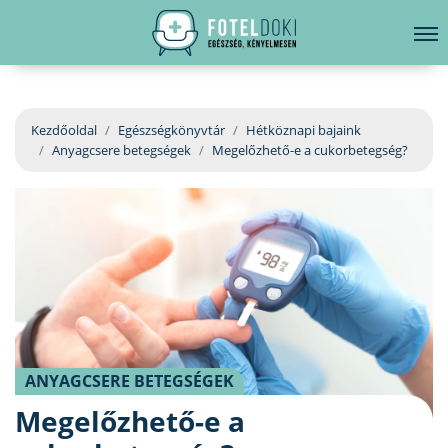
hirdetés
LELKI EGÉSZSÉG
Bejelentkezés
EGÉSZSÉGKÖNYVTÁR
Kezdőoldal
Egészségkönyvtár
Hétköznapi bajaink
Anyagcsere betegségek
Megelőzhető-e a cukorbetegség?
BETEGSÉGKALAUZ
ÜGYELETKERESŐ
ORVOS VÁLASZOL
ORVOSKERESŐ
ANYAGCSERE BETEGSÉGEK
Megelőzhető-e a