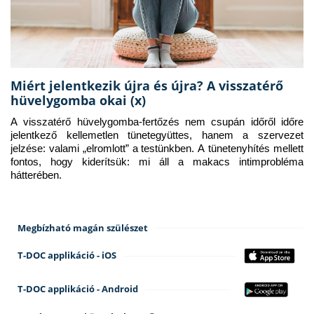
Miért jelentkezik újra és újra? A visszatérő
hüvelygomba okai (x)
A visszatérő hüvelygomba-fertőzés nem csupán időről időre 
jelentkező kellemetlen tünetegyüttes, hanem a szervezet 
jelzése: valami „elromlott” a testünkben. A tünetenyhítés mellett 
fontos, hogy kiderítsük: mi áll a makacs intimprobléma 
hátterében.
Megbízható magán szülészet
T-DOC applikáció - iOS
T-DOC applikáció - Android