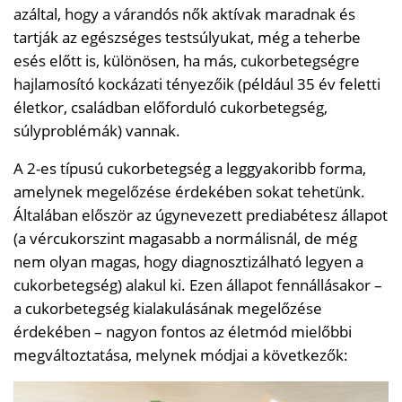
azáltal, hogy a várandós nők aktívak maradnak és
tartják az egészséges testsúlyukat, még a teherbe
esés előtt is, különösen, ha más, cukorbetegségre
hajlamosító kockázati tényezőik (például 35 év feletti
életkor, családban előforduló cukorbetegség,
súlyproblémák) vannak.
A 2-es típusú cukorbetegség a leggyakoribb forma,
amelynek megelőzése érdekében sokat tehetünk.
Általában először az úgynevezett prediabétesz állapot
(a vércukorszint magasabb a normálisnál, de még
nem olyan magas, hogy diagnosztizálható legyen a
cukorbetegség) alakul ki. Ezen állapot fennállásakor –
a cukorbetegség kialakulásának megelőzése
érdekében – nagyon fontos az életmód mielőbbi
megváltoztatása, melynek módjai a következők: