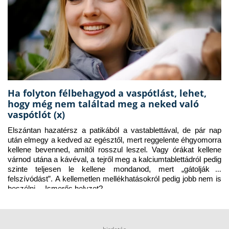
Ha folyton félbehagyod a vaspótlást, lehet,
hogy még nem találtad meg a neked való
vaspótlót (x)
Elszántan hazatérsz a patikából a vastablettával, de pár nap 
után elmegy a kedved az egésztől, mert reggelente éhgyomorra 
kellene bevenned, amitől rosszul leszel. Vagy órákat kellene 
várnod utána a kávéval, a tejről meg a kalciumtablettádról pedig 
szinte teljesen le kellene mondanod, mert „gátolják a 
felszívódást”. A kellemetlen mellékhatásokról pedig jobb nem is 
beszélni… Ismerős helyzet?