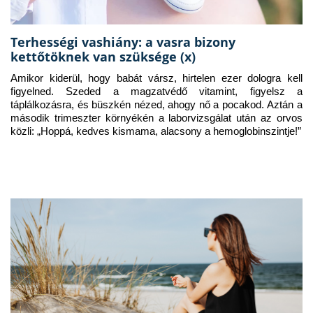
Terhességi vashiány: a vasra bizony
kettőtöknek van szüksége (x)
Amikor kiderül, hogy babát vársz, hirtelen ezer dologra kell 
figyelned. Szeded a magzatvédő vitamint, figyelsz a 
táplálkozásra, és büszkén nézed, ahogy nő a pocakod. Aztán a 
második trimeszter környékén a laborvizsgálat után az orvos 
közli: „Hoppá, kedves kismama, alacsony a hemoglobinszintje!”