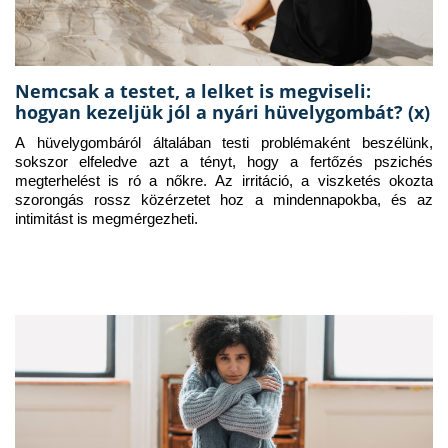
Nemcsak a testet, a lelket is megviseli:
hogyan kezeljük jól a nyári hüvelygombát? (x)
A hüvelygombáról általában testi problémaként beszélünk, 
sokszor elfeledve azt a tényt, hogy a fertőzés pszichés 
megterhelést is ró a nőkre. Az irritáció, a viszketés okozta 
szorongás rossz közérzetet hoz a mindennapokba, és az 
intimitást is megmérgezheti.