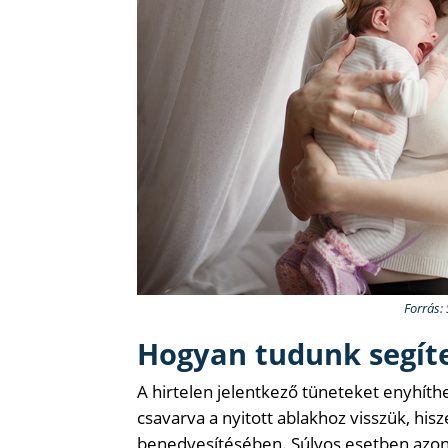
Forrás:
Hogyan tudunk segít
A hirtelen jelentkező tüneteket enyhít
csavarva a nyitott ablakhoz visszük, hisze
benedvesítésében. Súlyos esetben azonb