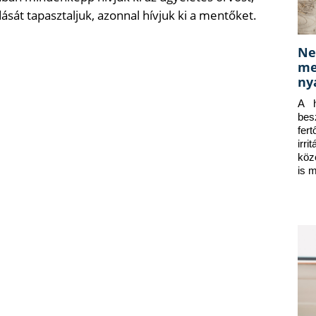
ását tapasztaljuk, azonnal hívjuk ki a mentőket.
Ne
me
ny
A h
bes
fer
irr
köz
is 