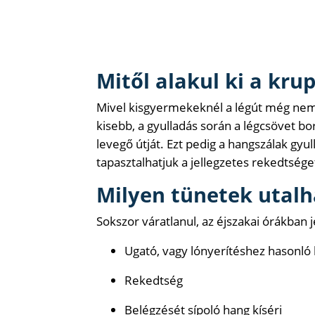
Mitől alakul ki a kru
Mivel kisgyermekeknél a légút még nem é
kisebb, a gyulladás során a légcsövet bo
levegő útját. Ezt pedig a hangszálak gyu
tapasztalhatjuk a jellegzetes rekedtsége
Milyen tünetek utalh
Sokszor váratlanul, az éjszakai órákban 
Ugató, vagy lónyerítéshez hasonló
Rekedtség
Belégzését sípoló hang kíséri