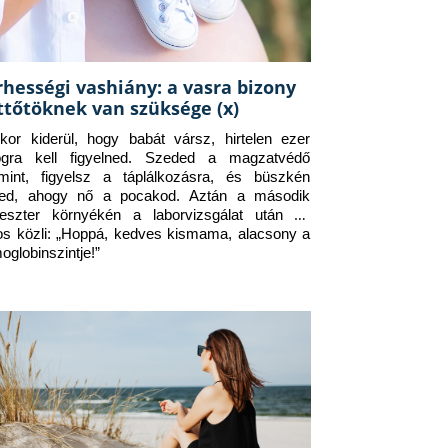
rhességi vashiány: a vasra bizony
ttőtöknek van szüksége (x)
kor kiderül, hogy babát vársz, hirtelen ezer 
ogra kell figyelned. Szeded a magzatvédő 
amint, figyelsz a táplálkozásra, és büszkén 
ed, ahogy nő a pocakod. Aztán a második 
meszter környékén a laborvizsgálat után az 
os közli: „Hoppá, kedves kismama, alacsony a 
oglobinszintje!”