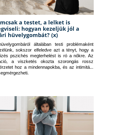
mcsak a testet, a lelket is
gviseli: hogyan kezeljük jól a
ári hüvelygombát? (x)
üvelygombáról általában testi problémaként 
zélünk, sokszor elfeledve azt a tényt, hogy a 
tőzés pszichés megterhelést is ró a nőkre. Az 
itáció, a viszketés okozta szorongás rossz 
érzetet hoz a mindennapokba, és az intimitást 
megmérgezheti.