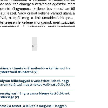
pár nap után elmegy a kedved az egésztől, mert 
gelente éhgyomorra kellene bevenned, amitől 
szul leszel. Vagy órákat kellene várnod utána a 
éval, a tejről meg a kalciumtablettádról pedig 
nte teljesen le kellene mondanod, mert „gátolják 
elszívódást”. A kellemetlen mellékhatásokról 
ig jobb nem is beszélni… Ismerős helyzet?
hirdetés
hiány: a tüneteknél mélyebbre kell ásnod, ha
 szeretnéd szüntetni (x)
folyton félbehagyod a vaspótlást, lehet, hogy
 nem találtad meg a neked való vaspótlót (x)
hességi vashiány: a vasra bizony kettőtöknek
 szüksége (x)
csak a testet, a lelket is megviseli: hogyan