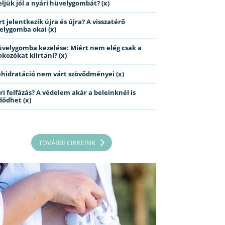
eljük jól a nyári hüvelygombát? (x)
t jelentkezik újra és újra? A visszatérő
elygomba okai (x)
üvelygomba kezelése: Miért nem elég csak a
kozókat kiirtani? (x)
ehidratáció nem várt szövődményei (x)
ri felfázás? A védelem akár a beleinknél is
dődhet (x)
TOVÁBBI CIKKEINK