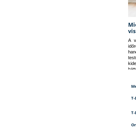
Mi
vi
A v
idő
han
tes
kid
hát
Me
T-
T-
Or