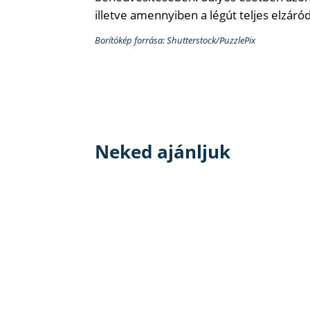
illetve amennyiben a légút teljes elzáród
Borítókép forrása: Shutterstock/PuzzlePix
Neked ajánljuk