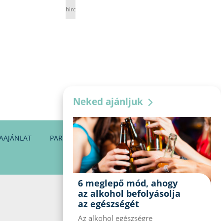
hirdetés
Neked ajánljuk
AAJÁNLAT
PARTNEREINK
KAPCSOLAT
6 meglepő mód, ahogy
az alkohol befolyásolja
az egészségét
Az alkohol egészségre