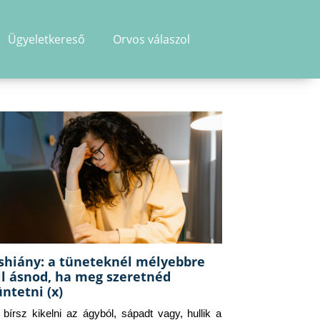
Ügyeletkereső
Orvos válaszol
shiány: a tüneteknél mélyebbre
ll ásnod, ha meg szeretnéd
üntetni (x)
g bírsz kikelni az ágyból, sápadt vagy, hullik a 