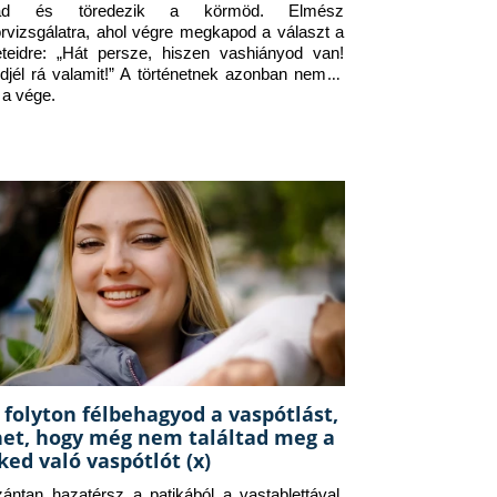
jad és töredezik a körmöd. Elmész 
orvizsgálatra, ahol végre megkapod a választ a 
eteidre: „Hát persze, hiszen vashiányod van! 
djél rá valamit!” A történetnek azonban nem itt 
 a vége.
 folyton félbehagyod a vaspótlást,
het, hogy még nem találtad meg a
ked való vaspótlót (x)
zántan hazatérsz a patikából a vastablettával, 