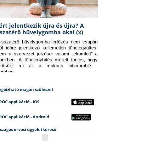
ért jelentkezik újra és újra? A
sszatérő hüvelygomba okai (x)
isszatérő hüvelygomba-fertőzés nem csupán 
ről időre jelentkező kellemetlen tünetegyüttes, 
em a szervezet jelzése: valami „elromlott” a 
tünkben. A tünetenyhítés mellett fontos, hogy 
erítsük: mi áll a makacs intimprobléma 
terében.
gbízható magán szülészet
DOC applikáció - iOS
DOC applikáció - Android
szágos orvosi ügyeletkereső