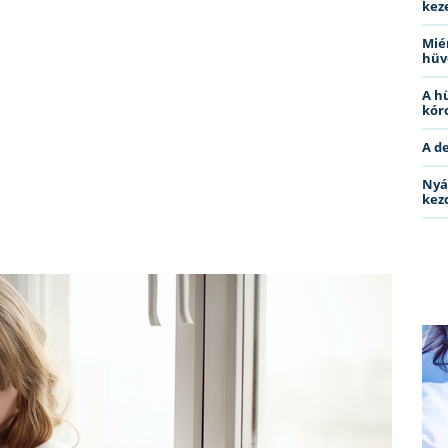
kez
Miér
hüv
A h
kóro
A d
Nyá
kez