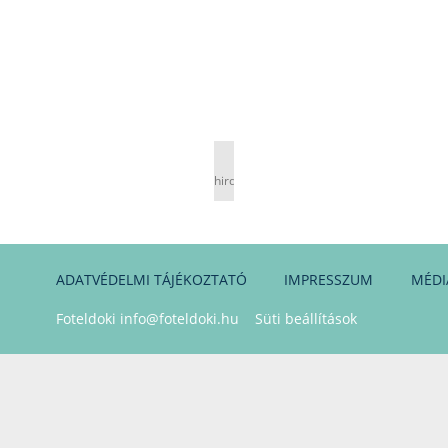
hirdetés
ADATVÉDELMI TÁJÉKOZTATÓ
IMPRESSZUM
MÉDI
Foteldoki
info@foteldoki.hu
Süti beállítások