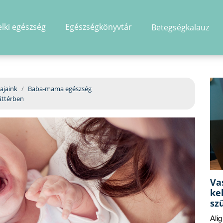
elki egészség
Egészségkönyvtár
Betegségkalauz
hirdetés
ajaink
Baba-mama egészség
áttérben
Va
ke
sz
Ali