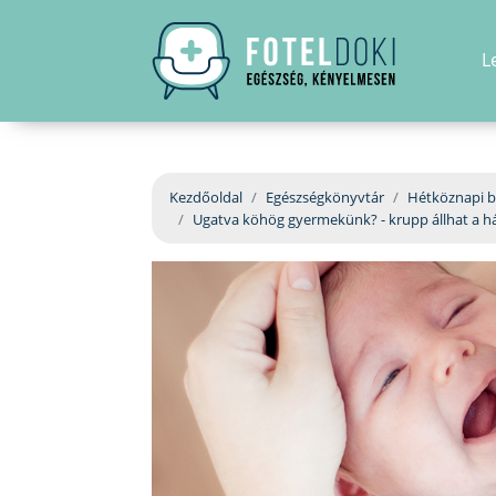
L
Kezdőoldal
Egészségkönyvtár
Hétköznapi b
Ugatva köhög gyermekünk? - krupp állhat a h