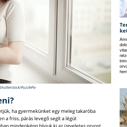
Te
ke
Ami
dol
vit
néz
tri
orv
hem
 Shutterstock/PuzzlePix
eni?
hetjük, ha gyermekünket egy meleg takaróba
n a friss, párás levegő segít a légút
an mindenképp hívjuk ki az ügyeletes orvost,