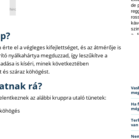
de 
hirdetés
reg
ros
káv
szi
pp?
a f
ped
rte el a végleges kifejlettséget, és az átmérője is
rító nyálkahártya megduzzad, így leszűkítve a
lladása is kíséri, minek következtében
t és száraz köhögést.
atnak rá?
Vas
meg
jelentkeznek az alábbi kruppra utaló tünetek:
Ha 
még
 köhögés
Ter
van
Nem