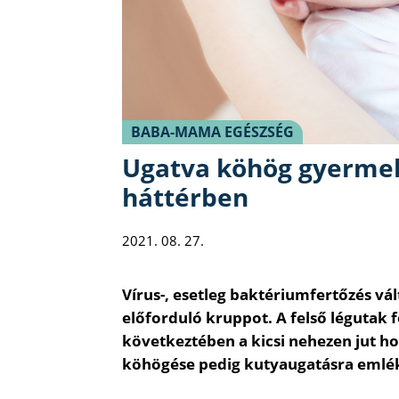
BABA-MAMA EGÉSZSÉG
Ugatva köhög gyermek
háttérben
2021. 08. 27.
Vírus-, esetleg baktériumfertőzés vá
előforduló kruppot. A felső légutak
következtében a kicsi nehezen jut hoz
köhögése pedig kutyaugatásra emléke