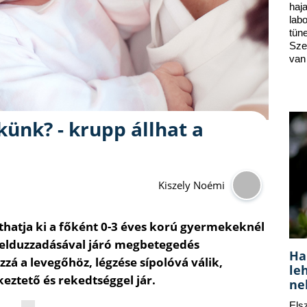
ha
lab
tün
Sze
van
ünk? - krupp állhat a
Kiszely Noémi
lthatja ki a főként 0-3 éves korú gyermekeknél
 felduzzadásával járó megbetegedés
Ha
zá a levegőhöz, légzése sípolóvá válik,
le
ztető és rekedtséggel jár.
ne
Els