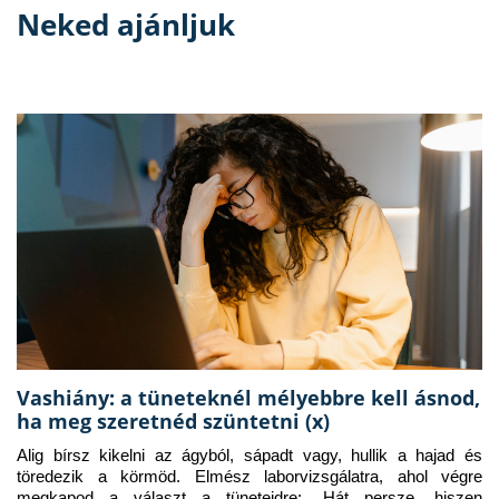
Neked ajánljuk
Vashiány: a tüneteknél mélyebbre kell ásnod,
ha meg szeretnéd szüntetni (x)
Alig bírsz kikelni az ágyból, sápadt vagy, hullik a hajad és 
töredezik a körmöd. Elmész laborvizsgálatra, ahol végre 
megkapod a választ a tüneteidre: „Hát persze, hiszen 