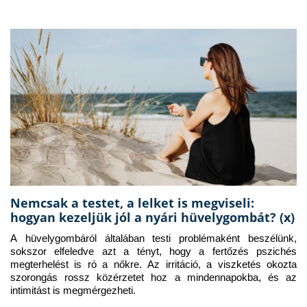
Nemcsak a testet, a lelket is megviseli:
hogyan kezeljük jól a nyári hüvelygombát? (x)
A hüvelygombáról általában testi problémaként beszélünk, 
sokszor elfeledve azt a tényt, hogy a fertőzés pszichés 
megterhelést is ró a nőkre. Az irritáció, a viszketés okozta 
szorongás rossz közérzetet hoz a mindennapokba, és az 
intimitást is megmérgezheti.