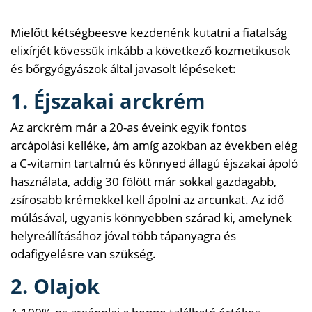
Mielőtt kétségbeesve kezdenénk kutatni a fiatalság
elixírjét kövessük inkább a következő kozmetikusok
és bőrgyógyászok által javasolt lépéseket:
1. Éjszakai arckrém
Az arckrém már a 20-as éveink egyik fontos
arcápolási kelléke, ám amíg azokban az években elég
a C-vitamin tartalmú és könnyed állagú éjszakai ápoló
használata, addig 30 fölött már sokkal gazdagabb,
zsírosabb krémekkel kell ápolni az arcunkat. Az idő
múlásával, ugyanis könnyebben szárad ki, amelynek
helyreállításához jóval több tápanyagra és
odafigyelésre van szükség.
2. Olajok