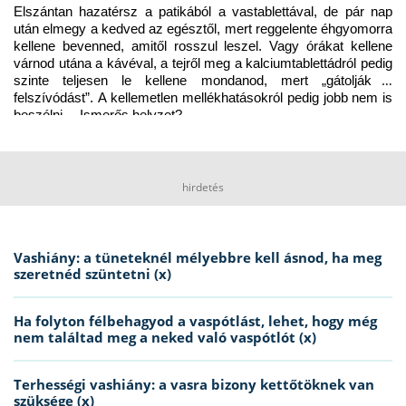
Elszántan hazatérsz a patikából a vastablettával, de pár nap 
után elmegy a kedved az egésztől, mert reggelente éhgyomorra 
kellene bevenned, amitől rosszul leszel. Vagy órákat kellene 
várnod utána a kávéval, a tejről meg a kalciumtablettádról pedig 
szinte teljesen le kellene mondanod, mert „gátolják a 
felszívódást”. A kellemetlen mellékhatásokról pedig jobb nem is 
beszélni… Ismerős helyzet?
hirdetés
Vashiány: a tüneteknél mélyebbre kell ásnod, ha meg
szeretnéd szüntetni (x)
Ha folyton félbehagyod a vaspótlást, lehet, hogy még
nem találtad meg a neked való vaspótlót (x)
Terhességi vashiány: a vasra bizony kettőtöknek van
szüksége (x)