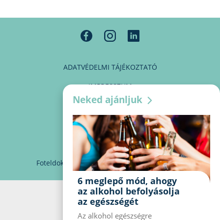
ADATVÉDELMI TÁJÉKOZTATÓ
IMPRESSZUM
Neked ajánljuk
MÉDIAAJÁNLAT
PARTNEREINK
KAPCSOLAT
Foteldoki
info@foteldoki.hu
Süti beállítások
6 meglepő mód, ahogy
az alkohol befolyásolja
az egészségét
Az alkohol egészségre