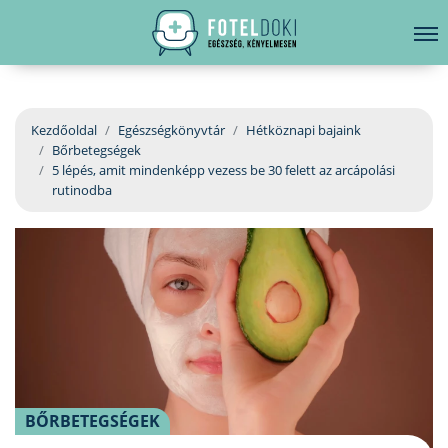
hirdetés
LELKI EGÉSZSÉG
Bejelentkezés
EGÉSZSÉGKÖNYVTÁR
Kezdőoldal
Egészségkönyvtár
Hétköznapi bajaink
Bőrbetegségek
BETEGSÉGKALAUZ
5 lépés, amit mindenképp vezess be 30 felett az arcápolási
rutinodba
ÜGYELETKERESŐ
ORVOS VÁLASZOL
ORVOSKERESŐ
BŐRBETEGSÉGEK