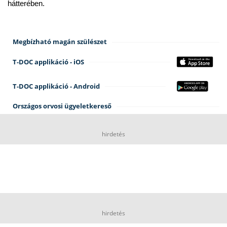
hátterében.
Megbízható magán szülészet
T-DOC applikáció - iOS
T-DOC applikáció - Android
Országos orvosi ügyeletkereső
hirdetés
hirdetés