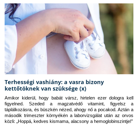
Terhességi vashiány: a vasra bizony
kettőtöknek van szüksége (x)
Amikor kiderül, hogy babát vársz, hirtelen ezer dologra kell 
figyelned. Szeded a magzatvédő vitamint, figyelsz a 
táplálkozásra, és büszkén nézed, ahogy nő a pocakod. Aztán a 
második trimeszter környékén a laborvizsgálat után az orvos 
közli: „Hoppá, kedves kismama, alacsony a hemoglobinszintje!”