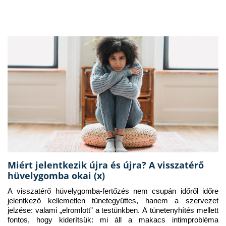
Miért jelentkezik újra és újra? A visszatérő
hüvelygomba okai (x)
A visszatérő hüvelygomba-fertőzés nem csupán időről időre 
jelentkező kellemetlen tünetegyüttes, hanem a szervezet 
jelzése: valami „elromlott” a testünkben. A tünetenyhítés mellett 
fontos, hogy kiderítsük: mi áll a makacs intimprobléma 