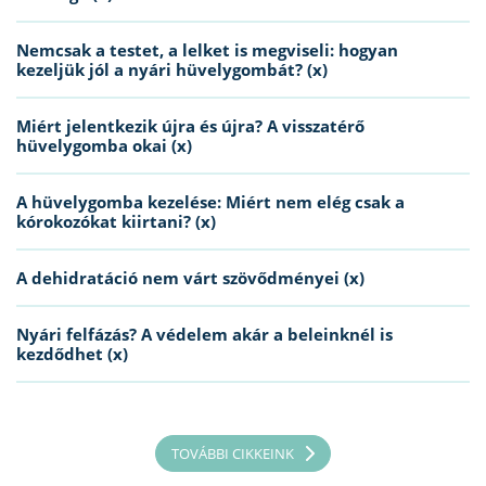
Nemcsak a testet, a lelket is megviseli: hogyan
kezeljük jól a nyári hüvelygombát? (x)
Miért jelentkezik újra és újra? A visszatérő
hüvelygomba okai (x)
A hüvelygomba kezelése: Miért nem elég csak a
kórokozókat kiirtani? (x)
A dehidratáció nem várt szövődményei (x)
Nyári felfázás? A védelem akár a beleinknél is
kezdődhet (x)
TOVÁBBI CIKKEINK