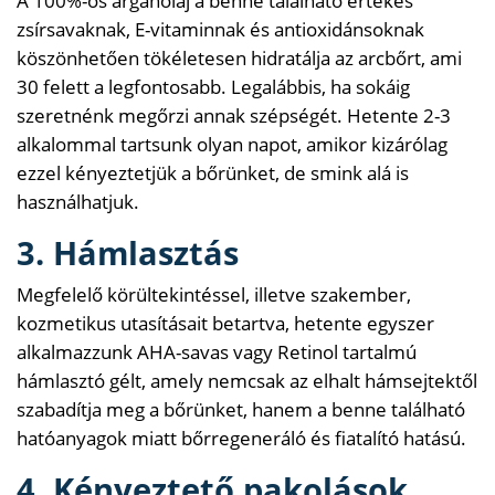
A 100%-os argánolaj a benne található értékes
zsírsavaknak, E-vitaminnak és antioxidánsoknak
köszönhetően tökéletesen hidratálja az arcbőrt, ami
30 felett a legfontosabb. Legalábbis, ha sokáig
szeretnénk megőrzi annak szépségét. Hetente 2-3
alkalommal tartsunk olyan napot, amikor kizárólag
ezzel kényeztetjük a bőrünket, de smink alá is
használhatjuk.
3. Hámlasztás
Megfelelő körültekintéssel, illetve szakember,
kozmetikus utasításait betartva, hetente egyszer
alkalmazzunk AHA-savas vagy Retinol tartalmú
hámlasztó gélt, amely nemcsak az elhalt hámsejtektől
szabadítja meg a bőrünket, hanem a benne található
hatóanyagok miatt bőrregeneráló és fiatalító hatású.
4. Kényeztető pakolások