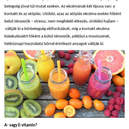
betegség jóval túl mutat ezeken. Az ekcémának két típusa van: a
kontakt és az atópiás. Utóbbi, azaz az atópiás ekcéma esetén főként
belső tényezők – stressz, nem megfelelő étkezés, öröklési hajlam –
váltják ki a bőrbetegség előfordulását, míg a kontakt ekcéma
kialakulásáért főként a külső tényezők, például a mosószerek,
hétköznapi használatú bőrrel érintkező anyagok váltják ki.
A- vagy E-vitamin?