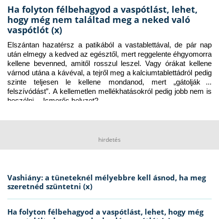
Ha folyton félbehagyod a vaspótlást, lehet,
hogy még nem találtad meg a neked való
vaspótlót (x)
Elszántan hazatérsz a patikából a vastablettával, de pár nap 
után elmegy a kedved az egésztől, mert reggelente éhgyomorra 
kellene bevenned, amitől rosszul leszel. Vagy órákat kellene 
várnod utána a kávéval, a tejről meg a kalciumtablettádról pedig 
szinte teljesen le kellene mondanod, mert „gátolják a 
felszívódást”. A kellemetlen mellékhatásokról pedig jobb nem is 
beszélni… Ismerős helyzet?
hirdetés
Vashiány: a tüneteknél mélyebbre kell ásnod, ha meg
szeretnéd szüntetni (x)
Ha folyton félbehagyod a vaspótlást, lehet, hogy még