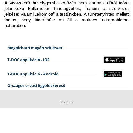
A visszatérő hüvelygomba-fertőzés nem csupán időről időre 
jelentkező kellemetlen tünetegyüttes, hanem a szervezet 
jelzése: valami „elromlott” a testünkben. A tünetenyhítés mellett 
fontos, hogy kiderítsük: mi áll a makacs intimprobléma 
hátterében.
Megbízható magán szülészet
T-DOC applikáció - iOS
T-DOC applikáció - Android
Országos orvosi ügyeletkereső
hirdetés