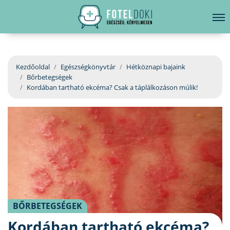
hirdetés
LELKI EGÉSZSÉG
Bejelentkezés
EGÉSZSÉGKÖNYVTÁR
Kezdőoldal
Egészségkönyvtár
Hétköznapi bajaink
Bőrbetegségek
BETEGSÉGKALAUZ
Kordában tartható ekcéma? Csak a táplálkozáson múlik!
ÜGYELETKERESŐ
ORVOS VÁLASZOL
ORVOSKERESŐ
BŐRBETEGSÉGEK
Kordában tartható ekcéma?