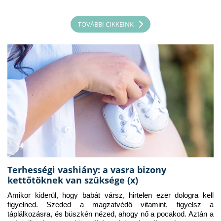
TOVÁBBI CIKKEINK
Terhességi vashiány: a vasra bizony
kettőtöknek van szüksége (x)
Amikor kiderül, hogy babát vársz, hirtelen ezer dologra kell 
figyelned. Szeded a magzatvédő vitamint, figyelsz a 
táplálkozásra, és büszkén nézed, ahogy nő a pocakod. Aztán a 