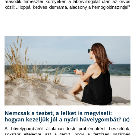
második trimeszter környékén a laborvizsgálat után az orvos 
közli: „Hoppá, kedves kismama, alacsony a hemoglobinszintje!”
Nemcsak a testet, a lelket is megviseli:
hogyan kezeljük jól a nyári hüvelygombát? (x)
A hüvelygombáról általában testi problémaként beszélünk, 
sokszor elfeledve azt a tényt, hogy a fertőzés pszichés 