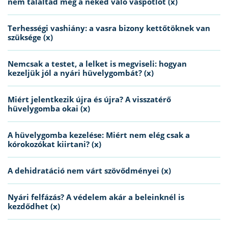
nem találtad meg a neked való vaspótlót (x)
Terhességi vashiány: a vasra bizony kettőtöknek van
szüksége (x)
Nemcsak a testet, a lelket is megviseli: hogyan
kezeljük jól a nyári hüvelygombát? (x)
Miért jelentkezik újra és újra? A visszatérő
hüvelygomba okai (x)
A hüvelygomba kezelése: Miért nem elég csak a
kórokozókat kiirtani? (x)
A dehidratáció nem várt szövődményei (x)
Nyári felfázás? A védelem akár a beleinknél is
kezdődhet (x)