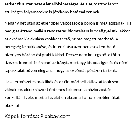
serkentik a szervezet ellenállóképességét, és a sejtosztódáshoz
szükséges folyamatokra is jótékony hatással vannak.
Néhány hét után az étrendbeli változások a bőrön is meglátszanak. Ha
pedig az étrend mellé a rendszeres hidratálásra is odafigyelünk, akkor
az ekcéma kialakulása csökkenthető, szinte megszüntethető. A
betegség felbukkanása, és intenzitása azonban csökkenthető,
bizonyos bőrápolási praktikákkal. Persze nem kell egyből a több
tízezres krémek felé venni az irányt, mert egy kis odafigyelés és némi
tapasztalat bőven elég arra, hogy az ekcémát pórázon tartsuk.
Ha a természetes praktikák és az életmódbeli változtatások sem
válnak be, akkor viszont érdemes felkeresni a háziorvost és
konzultálni vele, mert a kezeletlen ekcéma komoly problémákat
okozhat.
Képek forrása: Pixabay.com