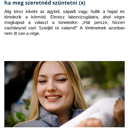
ha meg szeretnéd szüntetni (x)
Alig bírsz kikelni az ágyból, sápadt vagy, hullik a hajad és 
töredezik a körmöd. Elmész laborvizsgálatra, ahol végre 
megkapod a választ a tüneteidre: „Hát persze, hiszen 
vashiányod van! Szedjél rá valamit!” A történetnek azonban 
nem itt van a vége.