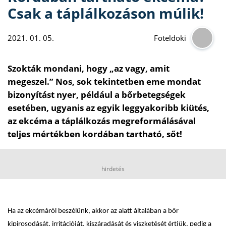
Csak a táplálkozáson múlik!
2021. 01. 05.
Foteldoki
Szokták mondani, hogy „az vagy, amit
megeszel.” Nos, sok tekintetben eme mondat
bizonyítást nyer, például a bőrbetegségek
esetében, ugyanis az egyik leggyakoribb kiütés,
az ekcéma a táplálkozás megreformálásával
teljes mértékben kordában tartható, sőt!
hirdetés
Ha az ekcémáról beszélünk, akkor az alatt általában a bőr
kipirosodását, irritációját, kiszáradását és viszketését értjük, pedig a