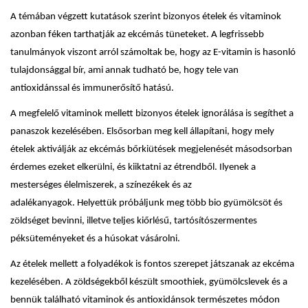
A témában végzett kutatások szerint bizonyos ételek és vitaminok
azonban féken tarthatják az ekcémás tüneteket. A legfrissebb
tanulmányok viszont arról számoltak be, hogy az E-vitamin is hasonló
tulajdonsággal bír, ami annak tudható be, hogy tele van
antioxidánssal és immunerősítő hatású.
A megfelelő vitaminok mellett bizonyos ételek ignorálása is segíthet a
panaszok kezelésében. Elsősorban meg kell állapítani, hogy mely
ételek aktiválják az ekcémás bőrkiütések megjelenését másodsorban
érdemes ezeket elkerülni, és kiiktatni az étrendből. Ilyenek a
mesterséges élelmiszerek, a színezékek és az
adalékanyagok. Helyettük próbáljunk meg több bio gyümölcsöt és
zöldséget bevinni, illetve teljes kiőrlésű, tartósítószermentes
péksüteményeket és a húsokat vásárolni.
Az ételek mellett a folyadékok is fontos szerepet játszanak az ekcéma
kezelésében. A zöldségekből készült smoothiek, gyümölcslevek és a
bennük található vitaminok és antioxidánsok természetes módon