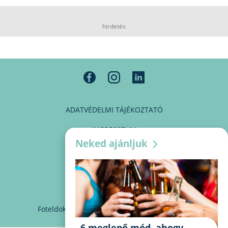
hirdetés
ADATVÉDELMI TÁJÉKOZTATÓ
IMPRESSZUM
Neked ajánljuk
MÉDIAAJÁNLAT
PARTNEREINK
KAPCSOLAT
Foteldoki
info@foteldoki.hu
Süti beállítások
6 meglepő mód, ahogy