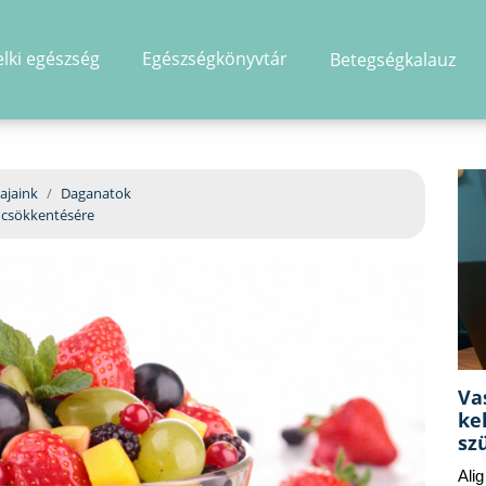
elki egészség
Egészségkönyvtár
Betegségkalauz
hirdetés
ajaink
Daganatok
 csökkentésére
Va
ke
sz
Ali