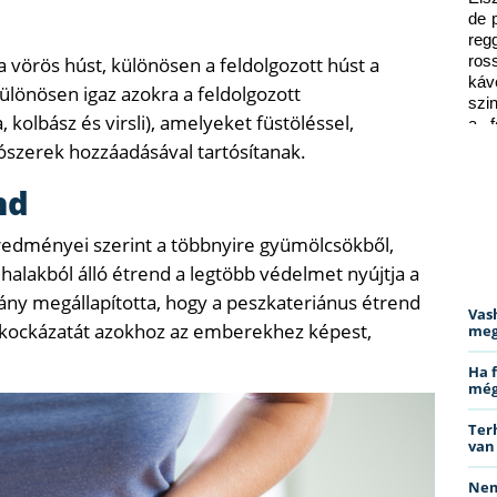
de 
reg
vörös húst, különösen a feldolgozott húst a
ros
káv
ülönösen igaz azokra a feldolgozott
szi
kolbász és virsli), amelyeket füstöléssel,
a f
ped
tószerek hozzáadásával tartósítanak.
nd
edményei szerint a többnyire gyümölcsökből,
alakból álló étrend a legtöbb védelmet nyújtja a
mány megállapította, hogy a peszkateriánus étrend
Vas
k kockázatát azokhoz az emberekhez képest,
meg
Ha 
még
Ter
van
Nem