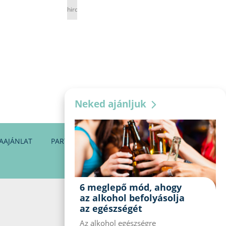
hirdetés
Neked ajánljuk
AAJÁNLAT
PARTNEREINK
KAPCSOLAT
6 meglepő mód, ahogy
az alkohol befolyásolja
az egészségét
Az alkohol egészségre