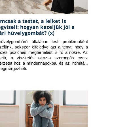
mcsak a testet, a lelket is
gviseli: hogyan kezeljük jól a
ári hüvelygombát? (x)
üvelygombáról általában testi problémaként 
zélünk, sokszor elfeledve azt a tényt, hogy a 
tőzés pszichés megterhelést is ró a nőkre. Az 
itáció, a viszketés okozta szorongás rossz 
érzetet hoz a mindennapokba, és az intimitást 
megmérgezheti.