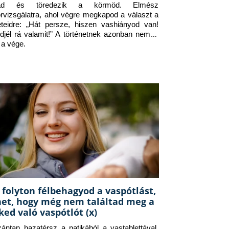
jad és töredezik a körmöd. Elmész 
orvizsgálatra, ahol végre megkapod a választ a 
eteidre: „Hát persze, hiszen vashiányod van! 
djél rá valamit!” A történetnek azonban nem itt 
 a vége.
 folyton félbehagyod a vaspótlást,
het, hogy még nem találtad meg a
ked való vaspótlót (x)
zántan hazatérsz a patikából a vastablettával, 