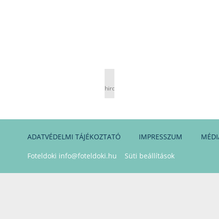
hirdetés
ADATVÉDELMI TÁJÉKOZTATÓ
IMPRESSZUM
MÉDI
Foteldoki
info@foteldoki.hu
Süti beállítások