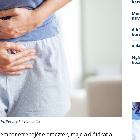
kez
Miér
hüv
A h
kóro
A d
Nyá
kez
Shutterstock / PuzzlePix
0 ember étrendjét elemezték, majd a diétákat a