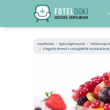
L
Kezdőoldal
Egészségkönyvtár
Hétköznapi b
A legjobb étrend a vastagbélrák kockázatának