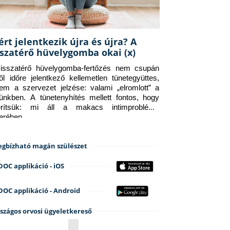
ért jelentkezik újra és újra? A
sszatérő hüvelygomba okai (x)
isszatérő hüvelygomba-fertőzés nem csupán 
ről időre jelentkező kellemetlen tünetegyüttes, 
em a szervezet jelzése: valami „elromlott” a 
tünkben. A tünetenyhítés mellett fontos, hogy 
erítsük: mi áll a makacs intimprobléma 
terében.
gbízható magán szülészet
DOC applikáció - iOS
DOC applikáció - Android
szágos orvosi ügyeletkereső