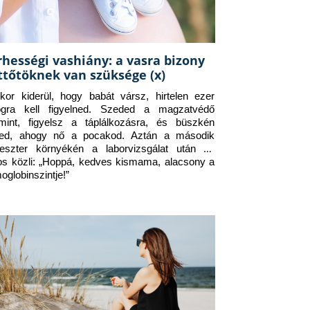
rhességi vashiány: a vasra bizony
ttőtöknek van szüksége (x)
kor kiderül, hogy babát vársz, hirtelen ezer 
ogra kell figyelned. Szeded a magzatvédő 
amint, figyelsz a táplálkozásra, és büszkén 
ed, ahogy nő a pocakod. Aztán a második 
meszter környékén a laborvizsgálat után az 
os közli: „Hoppá, kedves kismama, alacsony a 
oglobinszintje!”