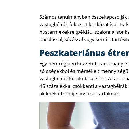
Számos tanulmányban összekapcsolják a 
vastagbélrák fokozott kockázatával. Ez k
hústermékekre (például szalonna, sonka, 
pácolással, sózással vagy kémiai tartósí
Peszkateriánus étre
Egy nemrégiben közzétett tanulmány er
zöldségekből és mérsékelt mennyiségű h
vastagbélrák kialakulása ellen. A tanul
45 százalékkal csökkenti a vastagbélrá
akiknek étrendje húsokat tartalmaz.