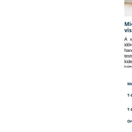
Mi
vi
A v
idő
han
tes
kid
hát
Me
T-
T-
Or