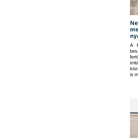
Ne
me
ny
A h
bes
fer
irr
köz
is 