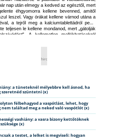
pár nap után elmegy a kedved az egésztől, mert 
gelente éhgyomorra kellene bevenned, amitől 
szul leszel. Vagy órákat kellene várnod utána a 
éval, a tejről meg a kalciumtablettádról pedig 
nte teljesen le kellene mondanod, mert „gátolják 
elszívódást”. A kellemetlen mellékhatásokról 
ig jobb nem is beszélni… Ismerős helyzet?
hirdetés
hiány: a tüneteknél mélyebbre kell ásnod, ha
 szeretnéd szüntetni (x)
folyton félbehagyod a vaspótlást, lehet, hogy
 nem találtad meg a neked való vaspótlót (x)
hességi vashiány: a vasra bizony kettőtöknek
 szüksége (x)
csak a testet, a lelket is megviseli: hogyan