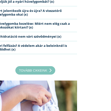
eljük jól a nyári hüvelygombát? (x)
t jelentkezik újra és újra? A visszatérő
elygomba okai (x)
üvelygomba kezelése: Miért nem elég csak a
kozókat kiirtani? (x)
ehidratáció nem várt szövődményei (x)
ri felfázás? A védelem akár a beleinknél is
dődhet (x)
TOVÁBBI CIKKEINK