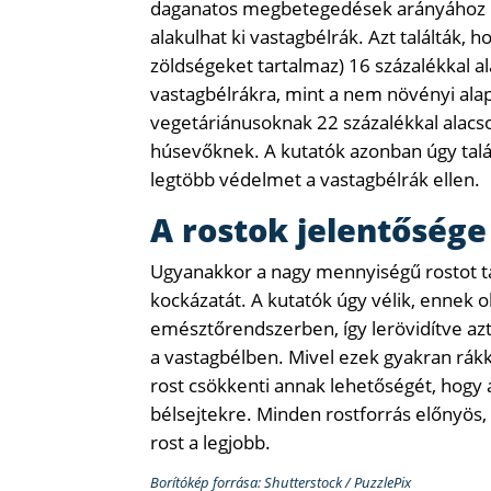
daganatos megbetegedések arányához h
alakulhat ki vastagbélrák. Azt találták,
zöldségeket tartalmaz) 16 százalékkal 
vastagbélrákra, mint a nem növényi alap
vegetáriánusoknak 22 százalékkal alacs
húsevőknek. A kutatók azonban úgy talál
legtöbb védelmet a vastagbélrák ellen.
A rostok jelentősége
Ugyanakkor a nagy mennyiségű rostot ta
kockázatát. A kutatók úgy vélik, ennek 
emésztőrendszerben, így lerövidítve azt
a vastagbélben. Mivel ezek gyakran rák
rost csökkenti annak lehetőségét, hogy
bélsejtekre. Minden rostforrás előnyös
rost a legjobb.
Borítókép forrása: Shutterstock / PuzzlePix