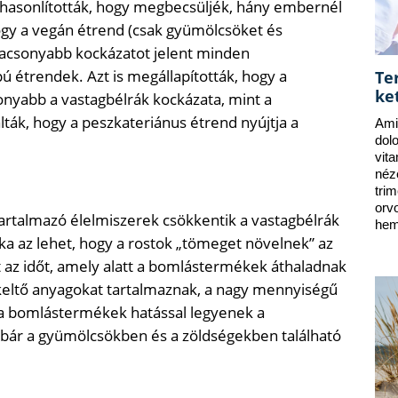
asonlították, hogy megbecsüljék, hány embernél
 hogy a vegán étrend (csak gyümölcsöket és
alacsonyabb kockázatot jelent minden
ú étrendek. Azt is megállapították, hogy a
Te
ke
onyabb a vastagbélrák kockázata, mint a
ták, hogy a peszkateriánus étrend nyújtja a
Ami
dol
vit
néz
tri
orv
rtalmazó élelmiszerek csökkentik a vastagbélrák
hem
oka az lehet, hogy a rostok „tömeget növelnek” az
 az időt, amely alatt a bomlástermékek áthaladnak
keltő anyagokat tartalmaznak, a nagy mennyiségű
 a bomlástermékek hatással legyenek a
, bár a gyümölcsökben és a zöldségekben található