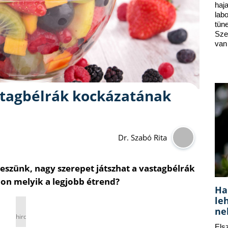
ha
lab
tün
Sze
van
stagbélrák kockázatának
Dr. Szabó Rita
eszünk, nagy szerepet játszhat a vastagbélrák
on melyik a legjobb étrend?
Ha
le
ne
hirdetés
Els