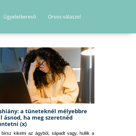
Ügyeletkereső
Orvos válaszol
shiány: a tüneteknél mélyebbre
ll ásnod, ha meg szeretnéd
üntetni (x)
g bírsz kikelni az ágyból, sápadt vagy, hullik a 