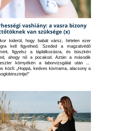
rhességi vashiány: a vasra bizony
ttőtöknek van szüksége (x)
kor kiderül, hogy babát vársz, hirtelen ezer 
ogra kell figyelned. Szeded a magzatvédő 
amint, figyelsz a táplálkozásra, és büszkén 
ed, ahogy nő a pocakod. Aztán a második 
meszter környékén a laborvizsgálat után az 
os közli: „Hoppá, kedves kismama, alacsony a 
oglobinszintje!”