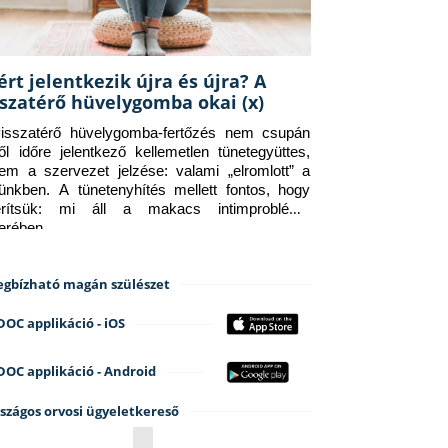
ért jelentkezik újra és újra? A
sszatérő hüvelygomba okai (x)
isszatérő hüvelygomba-fertőzés nem csupán 
ről időre jelentkező kellemetlen tünetegyüttes, 
em a szervezet jelzése: valami „elromlott” a 
tünkben. A tünetenyhítés mellett fontos, hogy 
erítsük: mi áll a makacs intimprobléma 
terében.
gbízható magán szülészet
DOC applikáció - iOS
DOC applikáció - Android
szágos orvosi ügyeletkereső