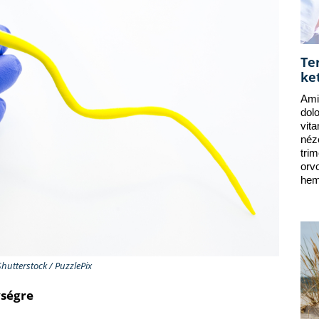
Te
ke
Ami
dol
vit
néz
tri
orv
hem
Shutterstock / PuzzlePix
ységre