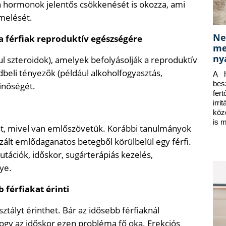
on hormonok jelentős csökkenését is okozza, ami
melését.
Ne
a férfiak reproduktív egészségére
me
ny
 szteroidok), amelyek befolyásolják a reproduktív
beli tényezők (például alkoholfogyasztás,
A h
bes
inőségét.
fer
irr
köz
is 
lhat, mivel van emlőszövetük. Korábbi tanulmányok
ált emlődaganatos betegből körülbelül egy férfi.
utációk, időskor, sugárterápiás kezelés,
ye.
 férfiakat érinti
ályt érinthet. Bár az idősebb férfiaknál
hogy az időskor ezen probléma fő oka. Erekciós