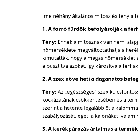
Íme néhány általános mítosz és tény a 
1. A forró fürdők befolyásolják a fé
Tény:
Ennek a mítosznak van némi alapj
hőmérséklete megváltoztathatja a herék
kimutatták, hogy a magas hőmérséklet 
elpusztítva azokat, így károsítva a férfi
2. A szex növelheti a daganatos bet
Tény:
Az „egészséges” szex kulcsfontoss
kockázatának csökkentésében és a ter
szerint a hetente legalább öt alkalomma
szabályozását, égeti a kalóriákat, valam
3. A kerékpározás ártalmas a termé