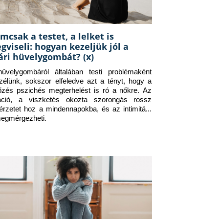
mcsak a testet, a lelket is
gviseli: hogyan kezeljük jól a
ári hüvelygombát? (x)
üvelygombáról általában testi problémaként 
zélünk, sokszor elfeledve azt a tényt, hogy a 
tőzés pszichés megterhelést is ró a nőkre. Az 
itáció, a viszketés okozta szorongás rossz 
érzetet hoz a mindennapokba, és az intimitást 
megmérgezheti.