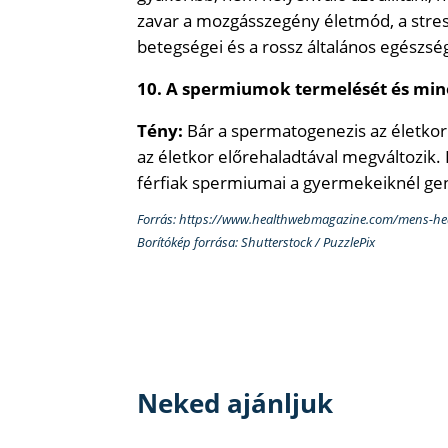
zavar a mozgásszegény életmód, a stressz
betegségei és a rossz általános egészség
10. A spermiumok termelését és minő
Tény:
Bár a spermatogenezis az életkor
az életkor előrehaladtával megváltozik.
férfiak spermiumai a gyermekeiknél gen
Forrás: https://www.healthwebmagazine.com/mens-hea
Borítókép forrása: Shutterstock / PuzzlePix
Neked ajánljuk