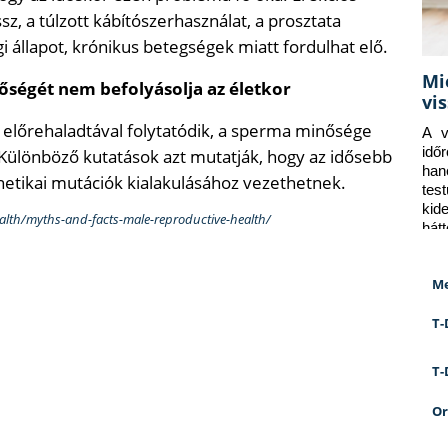
, a túlzott kábítószerhasználat, a prosztata
i állapot, krónikus betegségek miatt fordulhat elő.
Mi
ségét nem befolyásolja az életkor
vi
 előrehaladtával folytatódik, a sperma minősége
A v
idő
 Különböző kutatások azt mutatják, hogy az idősebb
han
etikai mutációk kialakulásához vezethetnek.
tes
kid
lth/myths-and-facts-male-reproductive-health/
hát
Me
T-
T-
Or