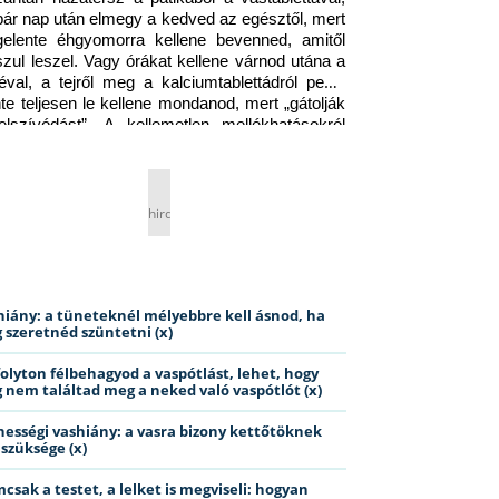
pár nap után elmegy a kedved az egésztől, mert 
gelente éhgyomorra kellene bevenned, amitől 
szul leszel. Vagy órákat kellene várnod utána a 
éval, a tejről meg a kalciumtablettádról pedig 
nte teljesen le kellene mondanod, mert „gátolják 
elszívódást”. A kellemetlen mellékhatásokról 
ig jobb nem is beszélni… Ismerős helyzet?
hirdetés
hiány: a tüneteknél mélyebbre kell ásnod, ha
 szeretnéd szüntetni (x)
folyton félbehagyod a vaspótlást, lehet, hogy
 nem találtad meg a neked való vaspótlót (x)
hességi vashiány: a vasra bizony kettőtöknek
 szüksége (x)
csak a testet, a lelket is megviseli: hogyan