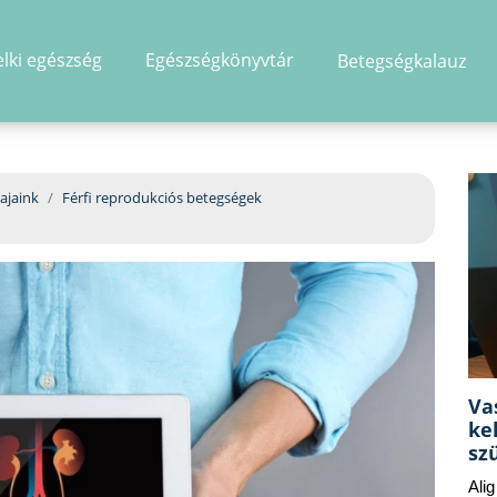
elki egészség
Egészségkönyvtár
Betegségkalauz
hirdetés
ajaink
Férfi reprodukciós betegségek
Va
ke
sz
Ali