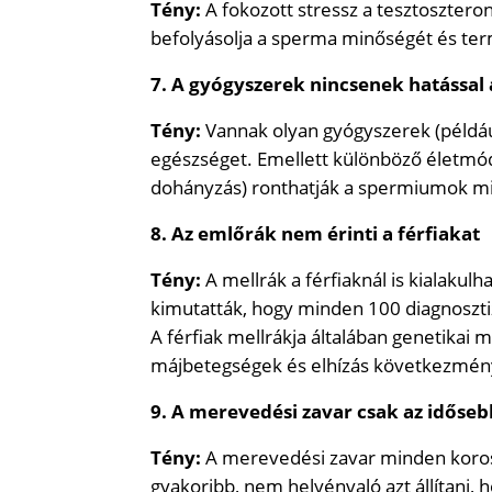
Tény:
A fokozott stressz a tesztoszter
befolyásolja a sperma minőségét és ter
7. A gyógyszerek nincsenek hatással 
Tény:
Vannak olyan gyógyszerek (például
egészséget. Emellett különböző életmód
dohányzás) ronthatják a spermiumok m
8. Az emlőrák nem érinti a férfiakat
Tény:
A mellrák a férfiaknál is kialaku
kimutatták, hogy minden 100 diagnosztiz
A férfiak mellrákja általában genetikai m
májbetegségek és elhízás következmén
9. A merevedési zavar csak az idősebb
Tény:
A merevedési zavar minden koroszt
gyakoribb, nem helyénvaló azt állítani, 