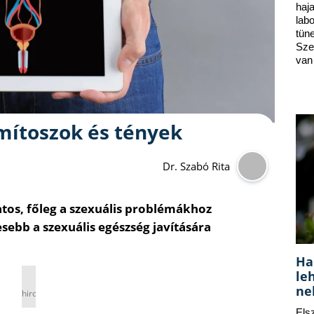
ha
lab
tün
Sze
van
mítoszok és tények
Dr. Szabó Rita
tos, főleg a szexuális problémákhoz
ebb a szexuális egészség javítására
Ha
le
ne
hirdetés
Els