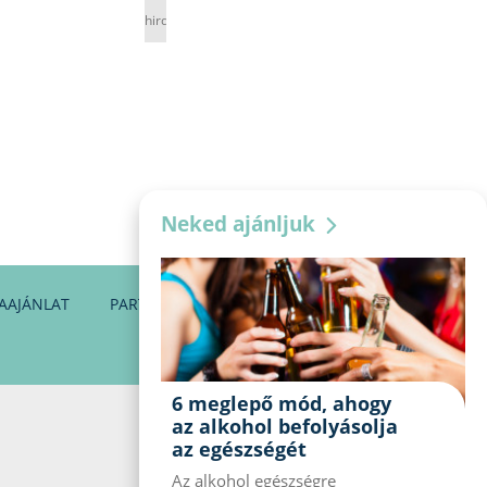
hirdetés
Neked ajánljuk
AAJÁNLAT
PARTNEREINK
KAPCSOLAT
6 meglepő mód, ahogy
az alkohol befolyásolja
az egészségét
Az alkohol egészségre