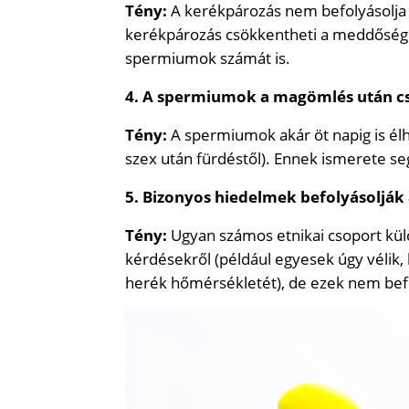
Tény:
A kerékpározás nem befolyásolja 
kerékpározás csökkentheti a meddőség ko
spermiumok számát is.
4. A spermiumok a magömlés után cs
Tény:
A spermiumok akár öt napig is élh
szex után fürdéstől). Ennek ismerete s
5. Bizonyos hiedelmek befolyásolják
Tény:
Ugyan számos etnikai csoport kül
kérdésekről (például egyesek úgy vélik
herék hőmérsékletét), de ezek nem bef