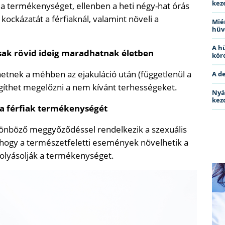
kez
a termékenységet, ellenben a heti négy-hat órás
ckázatát a férfiaknál, valamint növeli a
Miér
hüv
A h
ak rövid ideig maradhatnak életben
kóro
etnek a méhben az ejakuláció után (függetlenül a
A d
egíthet megelőzni a nem kívánt terhességeket.
Nyá
kez
 a férfiak termékenységét
önböző meggyőződéssel rendelkezik a szexuális
, hogy a természetfeletti események növelhetik a
olyásolják a termékenységet.