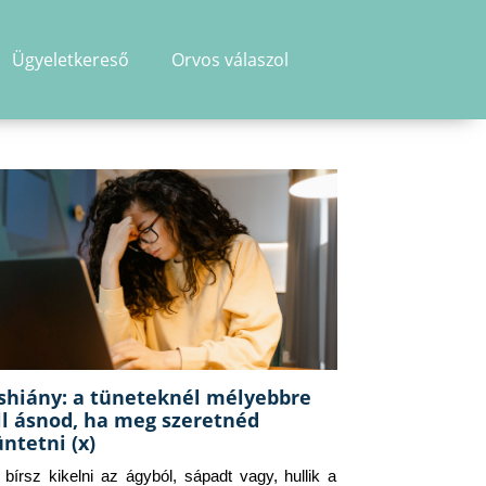
Ügyeletkereső
Orvos válaszol
shiány: a tüneteknél mélyebbre
ll ásnod, ha meg szeretnéd
üntetni (x)
g bírsz kikelni az ágyból, sápadt vagy, hullik a 