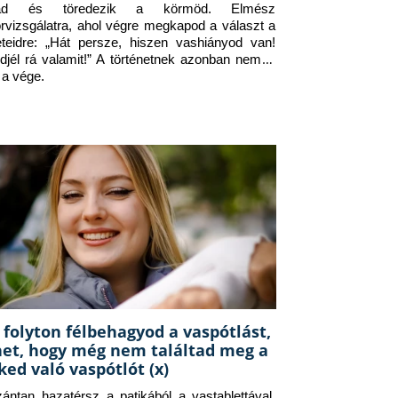
jad és töredezik a körmöd. Elmész 
orvizsgálatra, ahol végre megkapod a választ a 
eteidre: „Hát persze, hiszen vashiányod van! 
djél rá valamit!” A történetnek azonban nem itt 
 a vége.
 folyton félbehagyod a vaspótlást,
het, hogy még nem találtad meg a
ked való vaspótlót (x)
zántan hazatérsz a patikából a vastablettával, 