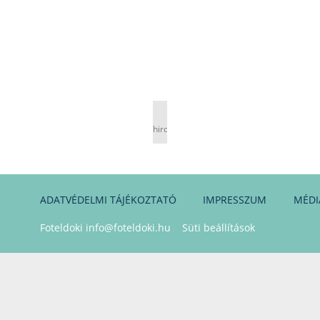
hirdetés
ADATVÉDELMI TÁJÉKOZTATÓ
IMPRESSZUM
MÉDI
Foteldoki
info@foteldoki.hu
Süti beállítások