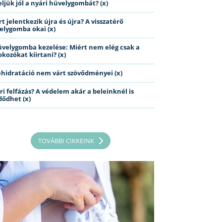
eljük jól a nyári hüvelygombát? (x)
t jelentkezik újra és újra? A visszatérő
elygomba okai (x)
üvelygomba kezelése: Miért nem elég csak a
kozókat kiirtani? (x)
ehidratáció nem várt szövődményei (x)
ri felfázás? A védelem akár a beleinknél is
dődhet (x)
TOVÁBBI CIKKEINK