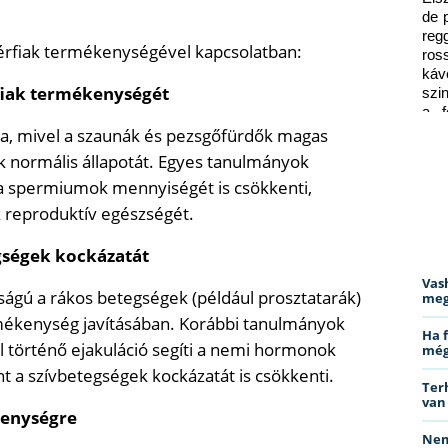
de 
reg
férfiak termékenységével kapcsolatban:
ros
káv
rfiak termékenységét
szi
a f
ped
a, mivel a szaunák és pezsgőfürdők magas
 normális állapotát. Egyes tanulmányok
a spermiumok mennyiségét is csökkenti,
ak reproduktív egészségét.
egségek kockázatát
Vas
ágú a rákos betegségek (például prosztatarák)
meg
mékenység javításában. Korábbi tanulmányok
Ha 
l történő ejakuláció segíti a nemi hormonok
még
int a szívbetegségek kockázatát is csökkenti.
Ter
van
kenységre
Nem