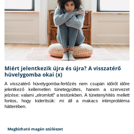
Miért jelentkezik újra és újra? A visszatérő
hüvelygomba okai (x)
A visszatérő hüvelygomba-fertőzés nem csupán időről időre 
jelentkező kellemetlen tünetegyüttes, hanem a szervezet 
jelzése: valami „elromlott” a testünkben. A tünetenyhítés mellett 
fontos, hogy kiderítsük: mi áll a makacs intimprobléma 
hátterében.
Megbízható magán szülészet