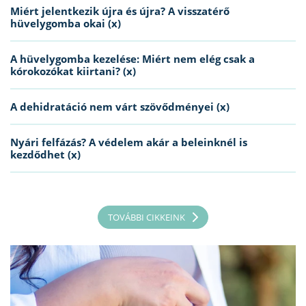
Miért jelentkezik újra és újra? A visszatérő
hüvelygomba okai (x)
A hüvelygomba kezelése: Miért nem elég csak a
kórokozókat kiirtani? (x)
A dehidratáció nem várt szövődményei (x)
Nyári felfázás? A védelem akár a beleinknél is
kezdődhet (x)
TOVÁBBI CIKKEINK