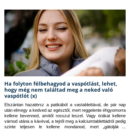
Ha folyton félbehagyod a vaspótlást, lehet,
hogy még nem találtad meg a neked való
vaspótlót (x)
Elszántan hazatérsz a patikából a vastablettával, de pár nap 
után elmegy a kedved az egésztől, mert reggelente éhgyomorra 
kellene bevenned, amitől rosszul leszel. Vagy órákat kellene 
várnod utána a kávéval, a tejről meg a kalciumtablettádról pedig 
szinte teljesen le kellene mondanod, mert „gátolják a 