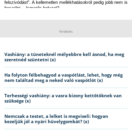
felszívódást”. A kellemetlen mellékhatásokról pedig jobb nem is 
beszélni… Ismerős helyzet?
hirdetés
Vashiány: a tüneteknél mélyebbre kell ásnod, ha meg
szeretnéd szüntetni (x)
Ha folyton félbehagyod a vaspótlást, lehet, hogy még
nem találtad meg a neked való vaspótlót (x)
Terhességi vashiány: a vasra bizony kettőtöknek van
szüksége (x)
Nemcsak a testet, a lelket is megviseli: hogyan
kezeljük jól a nyári hüvelygombát? (x)