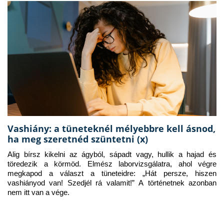
Vashiány: a tüneteknél mélyebbre kell ásnod,
ha meg szeretnéd szüntetni (x)
Alig bírsz kikelni az ágyból, sápadt vagy, hullik a hajad és 
töredezik a körmöd. Elmész laborvizsgálatra, ahol végre 
megkapod a választ a tüneteidre: „Hát persze, hiszen 
vashiányod van! Szedjél rá valamit!” A történetnek azonban 
nem itt van a vége.