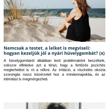
Nemcsak a testet, a lelket is megviseli:
hogyan kezeljük jól a nyári hüvelygombát? (x)
A hüvelygombáról általában testi problémaként beszélünk, 
sokszor elfeledve azt a tényt, hogy a fertőzés pszichés 
megterhelést is ró a nőkre. Az irritáció, a viszketés okozta 
szorongás rossz közérzetet hoz a mindennapokba, és az 
intimitást is megmérgezheti.