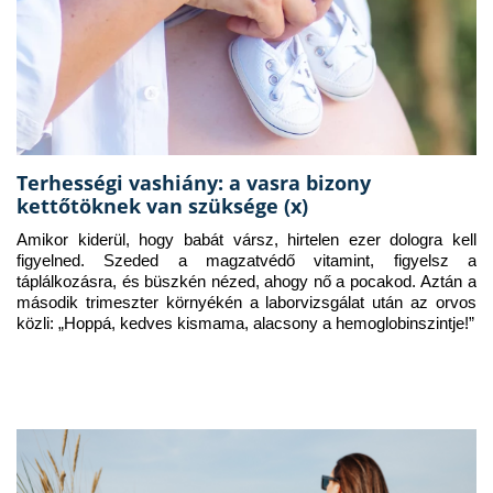
Terhességi vashiány: a vasra bizony
kettőtöknek van szüksége (x)
Amikor kiderül, hogy babát vársz, hirtelen ezer dologra kell 
figyelned. Szeded a magzatvédő vitamint, figyelsz a 
táplálkozásra, és büszkén nézed, ahogy nő a pocakod. Aztán a 
második trimeszter környékén a laborvizsgálat után az orvos 
közli: „Hoppá, kedves kismama, alacsony a hemoglobinszintje!”