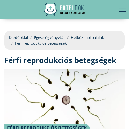
hirdetés
LELKI EGÉSZSÉG
Bejelentkezés
EGÉSZSÉGKÖNYVTÁR
Kezdőoldal
Egészségkönyvtár
Hétköznapi bajaink
Férfi reprodukciós betegségek
BETEGSÉGKALAUZ
Férfi reprodukciós betegségek
ÜGYELETKERESŐ
ORVOS VÁLASZOL
ORVOSKERESŐ
FÉRFI REPRODUKCIÓS BETEGSÉGEK