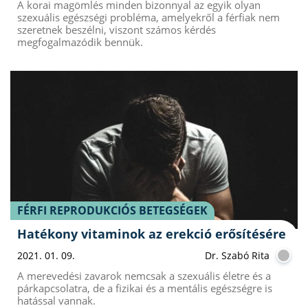
A korai magömlés minden bizonnyal az egyik olyan
szexuális egészségi probléma, amelyekről a férfiak nem
szeretnek beszélni, viszont számos kérdés
megfogalmazódik bennük.
FÉRFI REPRODUKCIÓS BETEGSÉGEK
Hatékony vitaminok az erekció erősítésére
2021. 01. 09.
Dr. Szabó Rita
A merevedési zavarok nemcsak a szexuális életre és a
párkapcsolatra, de a fizikai és a mentális egészségre is
hatással vannak.