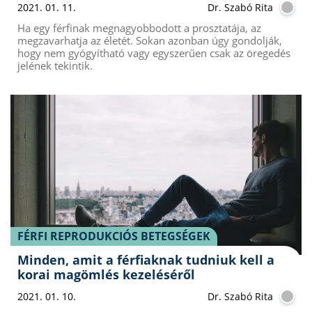
2021. 01. 11.
Dr. Szabó Rita
Ha egy férfinak megnagyobbodott a prosztatája, az
megzavarhatja az életét. Sokan azonban úgy gondolják,
hogy nem gyógyítható vagy egyszerűen csak az öregedés
jelének tekintik.
FÉRFI REPRODUKCIÓS BETEGSÉGEK
Minden, amit a férfiaknak tudniuk kell a
korai magömlés kezeléséről
2021. 01. 10.
Dr. Szabó Rita