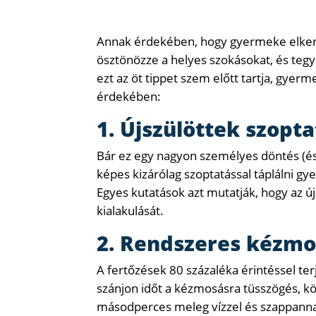
Annak érdekében, hogy gyermeke elkerü
ösztönözze a helyes szokásokat, és teg
ezt az öt tippet szem előtt tartja, gyerm
érdekében:
1. Újszülöttek szopt
Bár ez egy nagyon személyes döntés (és
képes kizárólag szoptatással táplálni gy
Egyes kutatások azt mutatják, hogy az új
kialakulását.
2. Rendszeres kézmo
A fertőzések 80 százaléka érintéssel te
szánjon időt a kézmosásra tüsszögés, k
másodperces meleg vízzel és szappannal