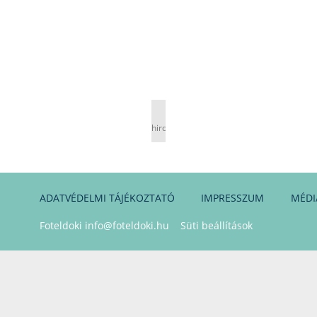
hirdetés
ADATVÉDELMI TÁJÉKOZTATÓ
IMPRESSZUM
MÉDI
Foteldoki
info@foteldoki.hu
Süti beállítások