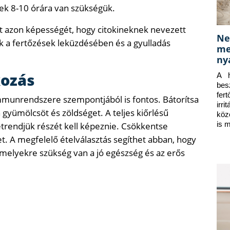
nek 8-10 órára van szükségük.
et azon képességét, hogy citokineknek nevezett
Ne
k a fertőzések leküzdésében és a gyulladás
me
ny
kozás
A h
bes
fer
mmunrendszere szempontjából is fontos. Bátorítsa
irr
yümölcsöt és zöldséget. A teljes kiőrlésű
köz
is 
étrendjük részét kell képeznie. Csökkentse
et. A megfelelő ételválasztás segíthet abban, hogy
elyekre szükség van a jó egészség és az erős