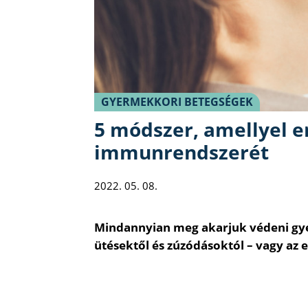
GYERMEKKORI BETEGSÉGEK
5 módszer, amellyel e
immunrendszerét
2022. 05. 08.
Mindannyian meg akarjuk védeni gyer
ütésektől és zúzódásoktól – vagy az 