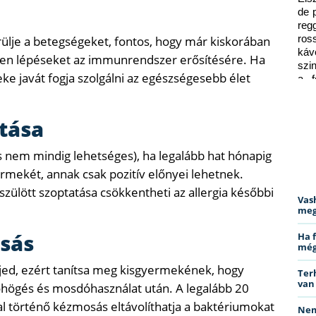
de 
reg
lje a betegségeket, fontos, hogy már kiskorában
ros
káv
yen lépéseket az immunrendszer erősítésére. Ha
szi
eke javát fogja szolgálni az egészségesebb élet
a f
ped
atása
 nem mindig lehetséges), ha legalább hat hónapig
ermekét, annak csak pozitív előnyei lehetnek.
szülött szoptatása csökkentheti az allergia későbbi
Vas
meg
sás
Ha 
még
rjed, ezért tanítsa meg kisgyermekének, hogy
Ter
van
öhögés és mosdóhasználat után. A legalább 20
 történő kézmosás eltávolíthatja a baktériumokat
Nem