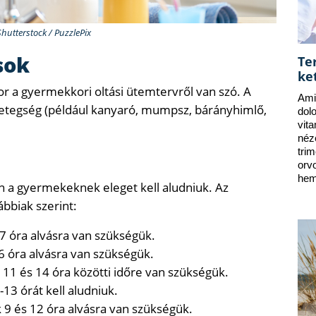
Shutterstock / PuzzlePix
sok
Te
ke
 a gyermekkori oltási ütemtervről van szó. A
Ami
betegség (például kanyaró, mumpsz, bárányhimlő,
dol
vit
néz
tri
orv
hem
 a gyermekeknek eleget kell aludniuk. Az
ábbiak szerint:
 óra alvásra van szükségük.
6 óra alvásra van szükségük.
11 és 14 óra közötti időre van szükségük.
13 órát kell aludniuk.
 9 és 12 óra alvásra van szükségük.