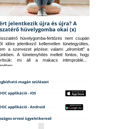
ért jelentkezik újra és újra? A
sszatérő hüvelygomba okai (x)
isszatérő hüvelygomba-fertőzés nem csupán 
ről időre jelentkező kellemetlen tünetegyüttes, 
em a szervezet jelzése: valami „elromlott” a 
tünkben. A tünetenyhítés mellett fontos, hogy 
erítsük: mi áll a makacs intimprobléma 
terében.
gbízható magán szülészet
DOC applikáció - iOS
DOC applikáció - Android
szágos orvosi ügyeletkereső