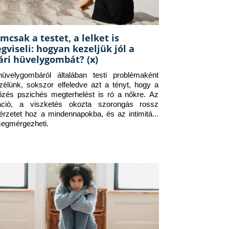
mcsak a testet, a lelket is
gviseli: hogyan kezeljük jól a
ári hüvelygombát? (x)
üvelygombáról általában testi problémaként 
zélünk, sokszor elfeledve azt a tényt, hogy a 
tőzés pszichés megterhelést is ró a nőkre. Az 
itáció, a viszketés okozta szorongás rossz 
érzetet hoz a mindennapokba, és az intimitást 
megmérgezheti.