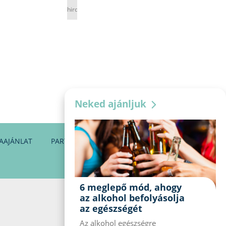
hirdetés
Neked ajánljuk
AAJÁNLAT
PARTNEREINK
KAPCSOLAT
6 meglepő mód, ahogy
az alkohol befolyásolja
az egészségét
Az alkohol egészségre