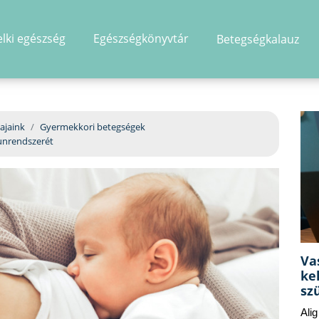
elki egészség
Egészségkönyvtár
Betegségkalauz
hirdetés
ajaink
Gyermekkori betegségek
unrendszerét
Va
ke
sz
Ali