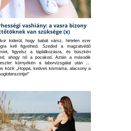
rhességi vashiány: a vasra bizony
ttőtöknek van szüksége (x)
kor kiderül, hogy babát vársz, hirtelen ezer 
ogra kell figyelned. Szeded a magzatvédő 
amint, figyelsz a táplálkozásra, és büszkén 
ed, ahogy nő a pocakod. Aztán a második 
meszter környékén a laborvizsgálat után az 
os közli: „Hoppá, kedves kismama, alacsony a 
oglobinszintje!”