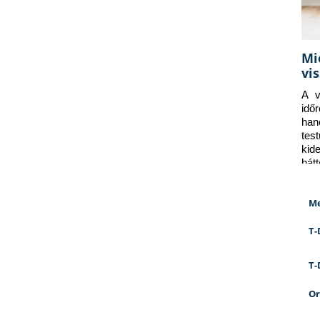
Mi
vi
A v
idő
han
tes
kid
hát
Me
T-
T-
Or