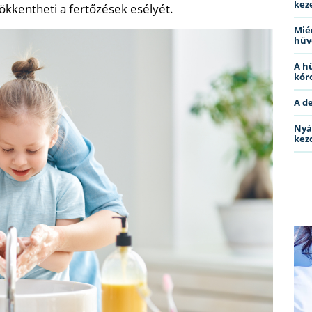
kez
sökkentheti a fertőzések esélyét.
Miér
hüv
A h
kóro
A d
Nyá
kez