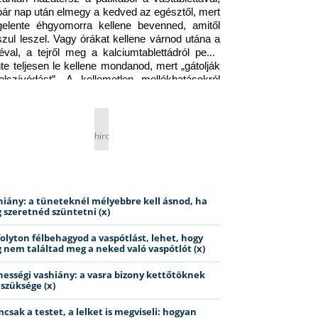
pár nap után elmegy a kedved az egésztől, mert 
gelente éhgyomorra kellene bevenned, amitől 
szul leszel. Vagy órákat kellene várnod utána a 
éval, a tejről meg a kalciumtablettádról pedig 
nte teljesen le kellene mondanod, mert „gátolják 
elszívódást”. A kellemetlen mellékhatásokról 
ig jobb nem is beszélni… Ismerős helyzet?
hirdetés
hiány: a tüneteknél mélyebbre kell ásnod, ha
 szeretnéd szüntetni (x)
folyton félbehagyod a vaspótlást, lehet, hogy
 nem találtad meg a neked való vaspótlót (x)
hességi vashiány: a vasra bizony kettőtöknek
 szüksége (x)
csak a testet, a lelket is megviseli: hogyan