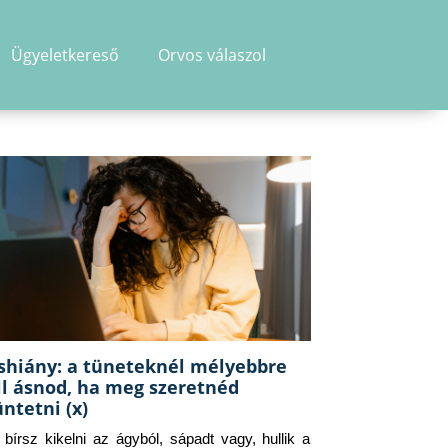
Ügyeletkereső
Orvos válaszol
shiány: a tüneteknél mélyebbre
ll ásnod, ha meg szeretnéd
üntetni (x)
g bírsz kikelni az ágyból, sápadt vagy, hullik a 