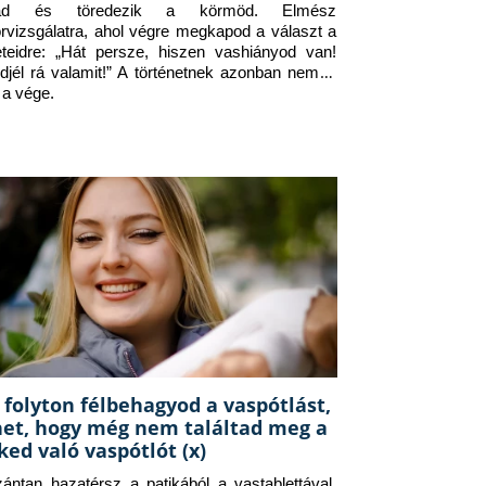
jad és töredezik a körmöd. Elmész 
orvizsgálatra, ahol végre megkapod a választ a 
eteidre: „Hát persze, hiszen vashiányod van! 
djél rá valamit!” A történetnek azonban nem itt 
 a vége.
 folyton félbehagyod a vaspótlást,
het, hogy még nem találtad meg a
ked való vaspótlót (x)
zántan hazatérsz a patikából a vastablettával, 