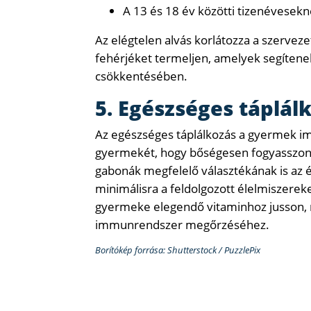
A 13 és 18 év közötti tizenévesek
Az elégtelen alvás korlátozza a szervez
fehérjéket termeljen, amelyek segítene
csökkentésében.
5. Egészséges táplál
Az egészséges táplálkozás a gyermek i
gyermekét, hogy bőségesen fogyasszon g
gabonák megfelelő választékának is az 
minimálisra a feldolgozott élelmiszerek
gyermeke elegendő vitaminhoz jusson, m
immunrendszer megőrzéséhez.
Borítókép forrása: Shutterstock / PuzzlePix