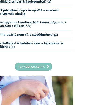
eljük jól a nyári hüvelygombát? (x)
t jelentkezik újra és újra? A visszatérő
elygomba okai (x)
üvelygomba kezelése: Miért nem elég csak a
kozókat kiirtani? (x)
ehidratáció nem várt szövődményei (x)
ri felfázás? A védelem akár a beleinknél is
dődhet (x)
TOVÁBBI CIKKEINK