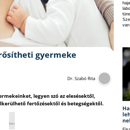
ha
lab
tün
Sze
van
rősítheti gyermeke
Dr. Szabó Rita
mekeinket, legyen szó az elesésektől,
elkerülhető fertőzésektől és betegségektől.
Ha
le
ne
hirdetés
Els