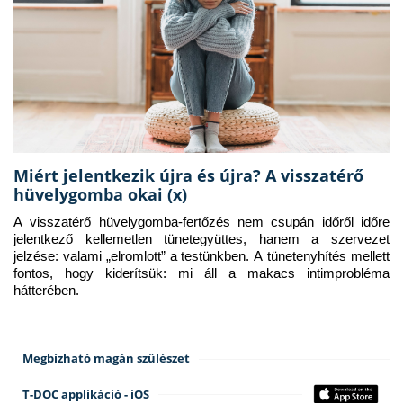
Miért jelentkezik újra és újra? A visszatérő
hüvelygomba okai (x)
A visszatérő hüvelygomba-fertőzés nem csupán időről időre 
jelentkező kellemetlen tünetegyüttes, hanem a szervezet 
jelzése: valami „elromlott” a testünkben. A tünetenyhítés mellett 
fontos, hogy kiderítsük: mi áll a makacs intimprobléma 
hátterében.
Megbízható magán szülészet
T-DOC applikáció - iOS