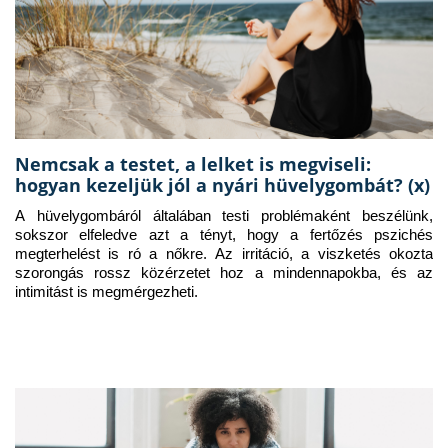
Nemcsak a testet, a lelket is megviseli:
hogyan kezeljük jól a nyári hüvelygombát? (x)
A hüvelygombáról általában testi problémaként beszélünk, 
sokszor elfeledve azt a tényt, hogy a fertőzés pszichés 
megterhelést is ró a nőkre. Az irritáció, a viszketés okozta 
szorongás rossz közérzetet hoz a mindennapokba, és az 
intimitást is megmérgezheti.