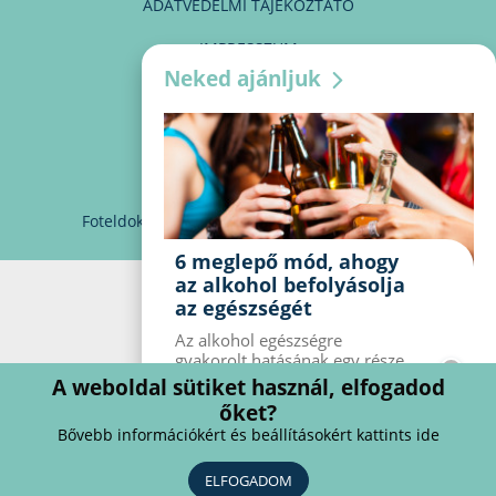
ADATVÉDELMI TÁJÉKOZTATÓ
IMPRESSZUM
Neked ajánljuk
MÉDIAAJÁNLAT
PARTNEREINK
KAPCSOLAT
Foteldoki
info@foteldoki.hu
Süti beállítások
6 meglepő mód, ahogy
az alkohol befolyásolja
az egészségét
Az alkohol egészségre
gyakorolt ​​hatásának egy része
jól ismert, mások azonban
A weboldal sütiket használ, elfogadod
meglepők lehetnek. Van hat
őket?
kevésbé ismert hatás, amelyet
Bővebb információkért és beállításokért kattints ide
az alkohol gyakorol a
szervezetre.
ELFOGADOM