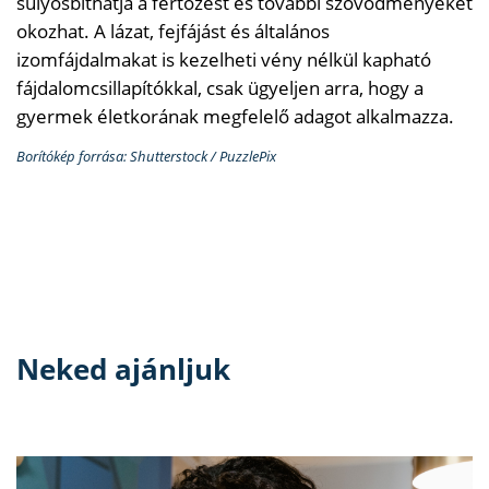
súlyosbíthatja a fertőzést és további szövődményeket
okozhat. A lázat, fejfájást és általános
izomfájdalmakat is kezelheti vény nélkül kapható
fájdalomcsillapítókkal, csak ügyeljen arra, hogy a
gyermek életkorának megfelelő adagot alkalmazza.
Borítókép forrása: Shutterstock / PuzzlePix
Neked ajánljuk