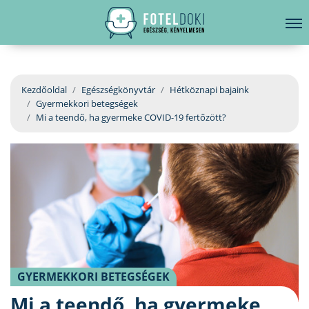
hirdetés
LELKI EGÉSZSÉG
Bejelentkezés
EGÉSZSÉGKÖNYVTÁR
Kezdőoldal
Egészségkönyvtár
Hétköznapi bajaink
Gyermekkori betegségek
BETEGSÉGKALAUZ
Mi a teendő, ha gyermeke COVID-19 fertőzött?
ÜGYELETKERESŐ
ORVOS VÁLASZOL
ORVOSKERESŐ
GYERMEKKORI BETEGSÉGEK
Mi a teendő, ha gyermeke