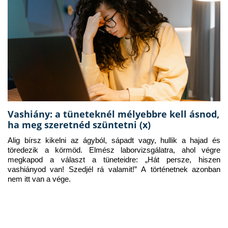
Vashiány: a tüneteknél mélyebbre kell ásnod,
ha meg szeretnéd szüntetni (x)
Alig bírsz kikelni az ágyból, sápadt vagy, hullik a hajad és 
töredezik a körmöd. Elmész laborvizsgálatra, ahol végre 
megkapod a választ a tüneteidre: „Hát persze, hiszen 
vashiányod van! Szedjél rá valamit!” A történetnek azonban 
nem itt van a vége.