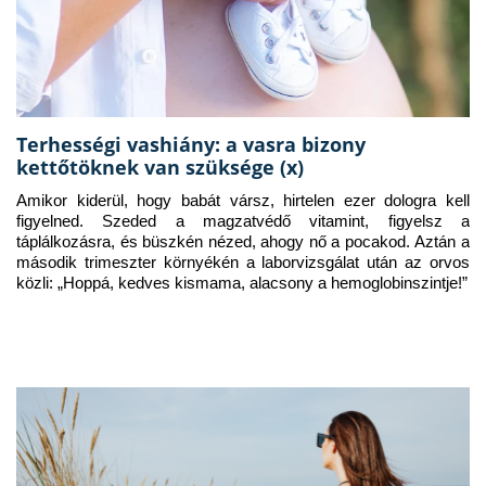
Terhességi vashiány: a vasra bizony
kettőtöknek van szüksége (x)
Amikor kiderül, hogy babát vársz, hirtelen ezer dologra kell 
figyelned. Szeded a magzatvédő vitamint, figyelsz a 
táplálkozásra, és büszkén nézed, ahogy nő a pocakod. Aztán a 
második trimeszter környékén a laborvizsgálat után az orvos 
közli: „Hoppá, kedves kismama, alacsony a hemoglobinszintje!”