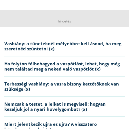
hirdetés
Vashiány: a tüneteknél mélyebbre kell ásnod, ha meg
szeretnéd szüntetni (x)
Ha folyton félbehagyod a vaspótlást, lehet, hogy még
nem találtad meg a neked való vaspótlót (x)
Terhességi vashiány: a vasra bizony kettőtöknek van
szüksége (x)
Nemcsak a testet, a lelket is megviseli: hogyan
kezeljük jól a nyári hüvelygombát? (x)
Miért jelentkezik újra és újra? A visszatérő