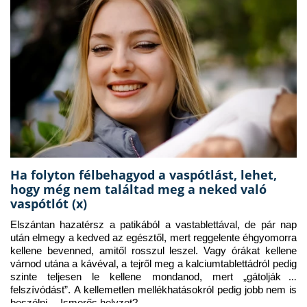
Ha folyton félbehagyod a vaspótlást, lehet,
hogy még nem találtad meg a neked való
vaspótlót (x)
Elszántan hazatérsz a patikából a vastablettával, de pár nap 
után elmegy a kedved az egésztől, mert reggelente éhgyomorra 
kellene bevenned, amitől rosszul leszel. Vagy órákat kellene 
várnod utána a kávéval, a tejről meg a kalciumtablettádról pedig 
szinte teljesen le kellene mondanod, mert „gátolják a 
felszívódást”. A kellemetlen mellékhatásokról pedig jobb nem is 
beszélni… Ismerős helyzet?