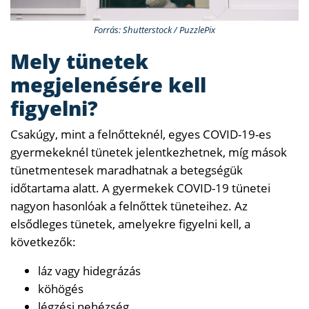
Forrás: Shutterstock / PuzzlePix
Mely tünetek
megjelenésére kell
figyelni?
Csakúgy, mint a felnőtteknél, egyes COVID-19-es
gyermekeknél tünetek jelentkezhetnek, míg mások
tünetmentesek maradhatnak a betegségük
időtartama alatt. A gyermekek COVID-19 tünetei
nagyon hasonlóak a felnőttek tüneteihez. Az
elsődleges tünetek, amelyekre figyelni kell, a
következők:
láz vagy hidegrázás
köhögés
légzési nehézség