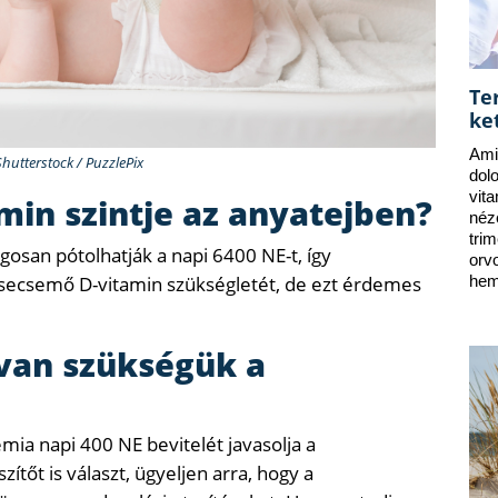
Te
ke
Ami
Shutterstock / PuzzlePix
dol
vit
min szintje az anyatejben?
néz
tri
gosan pótolhatják a napi 6400 NE-t, így
orv
 csecsemő D-vitamin szükségletét, de ezt érdemes
hem
van szükségük a
ia napi 400 NE bevitelét javasolja a
tőt is választ, ügyeljen arra, hogy a