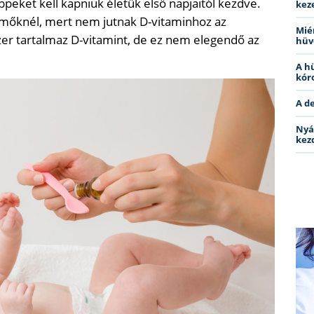
eket kell kapniuk életük első napjaitól kezdve.
kez
emőknél, mert nem jutnak D-vitaminhoz az
Miér
szer tartalmaz D-vitamint, de ez nem elegendő az
hüv
A h
kóro
A d
Nyá
kez