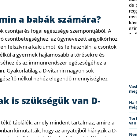
de 
reg
tamin a babák számára?
ros
káv
szi
k csontjai és fogai egészsége szempontjából. A
a f
áró csontbetegséghez, az úgynevezett angolkórhoz
ped
en felszívni a kalciumot, és felhasználni a csontok
 nélkül a gyermek hajlamosabb a törésekre és
déséhez és az immunrendszer egészségéhez a
n. Gyakorlatilag a D-vitamin nagyon sok
iegészítő nélkül nehéz elegendő mennyiséghez
Vas
meg
ak is szükségük van D-
Ha 
még
Ter
értékű táplálék, amely mindent tartalmaz, amire a
van
nban kimutatták, hogy az anyatejből hiányzik a D-
Nem