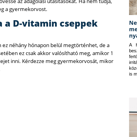
esse az adagolási utasításokat. Ha nem tudja,
eg a gyermekorvost.
 a D-vitamin cseppek
Ne
me
ny
n ez néhány hónapon belül megtörténhet, de a
A h
bes
esetében ez csak akkor valósítható meg, amikor 1
fer
s tejet inni. Kérdezze meg gyermekorvosát, mikor
irr
.
köz
is 