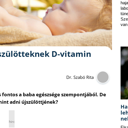
ha
lab
tün
Sze
van
szülötteknek D-vitamin
Dr. Szabó Rita
s fontos a baba egészsége szempontjából. De
mint adni újszülöttjének?
Ha
le
ne
hirdetés
Els