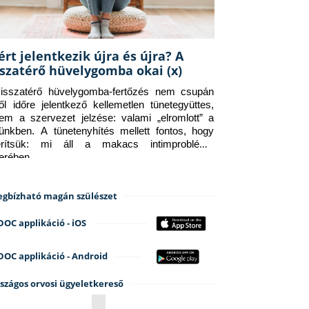
ért jelentkezik újra és újra? A
sszatérő hüvelygomba okai (x)
isszatérő hüvelygomba-fertőzés nem csupán 
ről időre jelentkező kellemetlen tünetegyüttes, 
em a szervezet jelzése: valami „elromlott” a 
tünkben. A tünetenyhítés mellett fontos, hogy 
erítsük: mi áll a makacs intimprobléma 
terében.
gbízható magán szülészet
DOC applikáció - iOS
DOC applikáció - Android
szágos orvosi ügyeletkereső