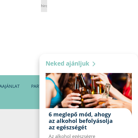
hirdetés
Neked ajánljuk
AAJÁNLAT
PARTNEREINK
KAPCSOLAT
6 meglepő mód, ahogy
az alkohol befolyásolja
az egészségét
Az alkohol egészségre