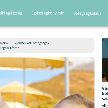
elki egészség
Egészségkönyvtár
Betegségkalauz
hirdetés
ajaink
Gyermekkori betegségek
iegészítésre?
Va
ke
sz
Ali