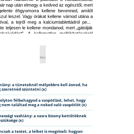
pár nap után elmegy a kedved az egésztől, mert 
gelente éhgyomorra kellene bevenned, amitől 
szul leszel. Vagy órákat kellene várnod utána a 
éval, a tejről meg a kalciumtablettádról pedig 
nte teljesen le kellene mondanod, mert „gátolják 
elszívódást”. A kellemetlen mellékhatásokról 
ig jobb nem is beszélni… Ismerős helyzet?
hirdetés
hiány: a tüneteknél mélyebbre kell ásnod, ha
 szeretnéd szüntetni (x)
folyton félbehagyod a vaspótlást, lehet, hogy
 nem találtad meg a neked való vaspótlót (x)
hességi vashiány: a vasra bizony kettőtöknek
 szüksége (x)
csak a testet, a lelket is megviseli: hogyan