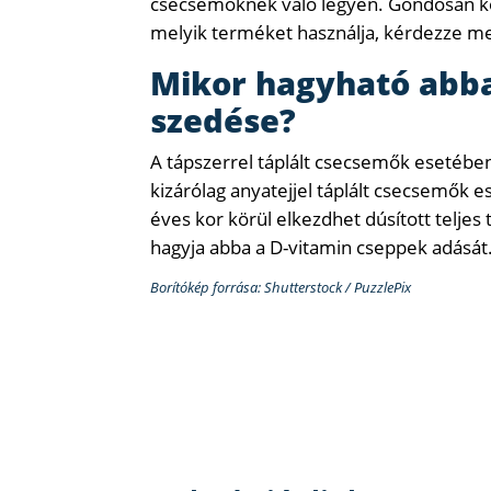
csecsemőknek való legyen. Gondosan köv
melyik terméket használja, kérdezze m
Mikor hagyható abba
szedése?
A tápszerrel táplált csecsemők esetébe
kizárólag anyatejjel táplált csecsemők 
éves kor körül elkezdhet dúsított telje
hagyja abba a D-vitamin cseppek adását
Borítókép forrása: Shutterstock / PuzzlePix