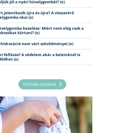
eljük jól a nyári hüvelygombát? (x)
t jelentkezik újra és újra? A visszatérő
elygomba okai (x)
üvelygomba kezelése: Miért nem elég csak a
kozókat kiirtani? (x)
ehidratáció nem várt szövődményei (x)
ri felfázás? A védelem akár a beleinknél is
dődhet (x)
TOVÁBBI CIKKEINK