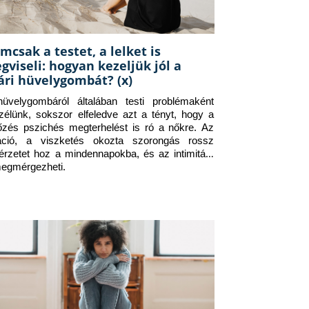
mcsak a testet, a lelket is
gviseli: hogyan kezeljük jól a
ári hüvelygombát? (x)
üvelygombáról általában testi problémaként 
zélünk, sokszor elfeledve azt a tényt, hogy a 
tőzés pszichés megterhelést is ró a nőkre. Az 
itáció, a viszketés okozta szorongás rossz 
érzetet hoz a mindennapokba, és az intimitást 
megmérgezheti.