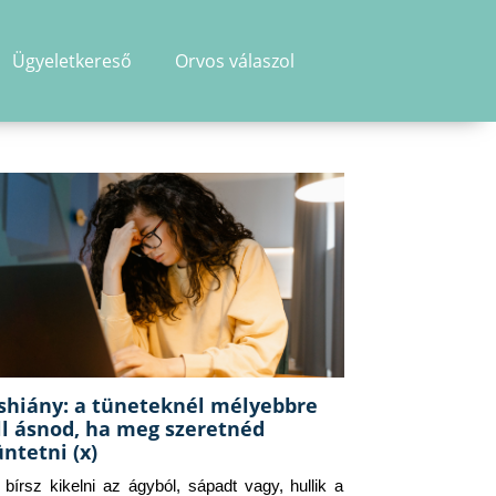
Ügyeletkereső
Orvos válaszol
shiány: a tüneteknél mélyebbre
ll ásnod, ha meg szeretnéd
üntetni (x)
g bírsz kikelni az ágyból, sápadt vagy, hullik a 