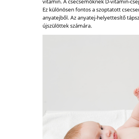
vitamin. A csecsemőknek D-vitamin-csepp
Ez különösen fontos a szoptatott csecs
anyatejből. Az anyatej-helyettesítő táp
újszülöttek számára.