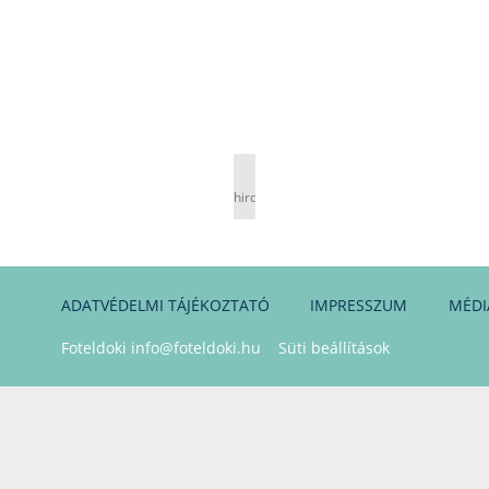
hirdetés
ADATVÉDELMI TÁJÉKOZTATÓ
IMPRESSZUM
MÉDI
Foteldoki
info@foteldoki.hu
Süti beállítások