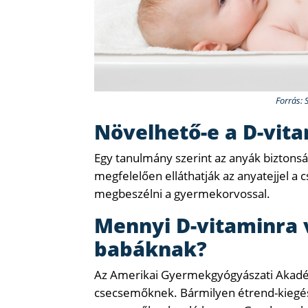
Forrás: 
Növelhető-e a D-vita
Egy tanulmány szerint az anyák biztonsá
megfelelően elláthatják az anyatejjel a
megbeszélni a gyermekorvossal.
Mennyi D-vitaminra 
babáknak?
Az Amerikai Gyermekgyógyászati ​​Akadém
csecsemőknek. Bármilyen étrend-kiegészí