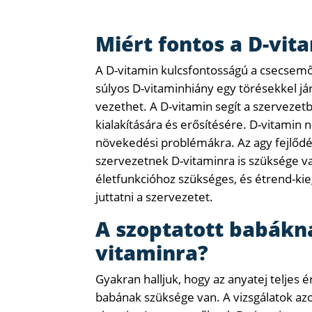
Miért fontos a D-vi
A D-vitamin kulcsfontosságú a csecsemő
súlyos D-vitaminhiány egy törésekkel j
vezethet. A D-vitamin segít a szervezetb
kialakítására és erősítésére. D-vitamin
növekedési problémákra. Az agy fejlő
szervezetnek D-vitaminra is szüksége va
életfunkcióhoz szükséges, és étrend-k
juttatni a szervezetet.
A szoptatott babákn
vitaminra?
Gyakran halljuk, hogy az anyatej teljes 
babának szüksége van. A vizsgálatok azo