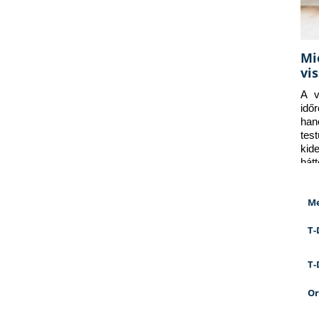
Mi
vi
A v
idő
han
tes
kid
hát
Me
T-
T-
Or