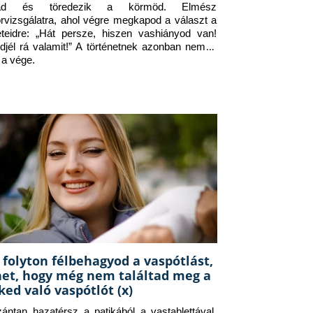
jad és töredezik a körmöd. Elmész 
orvizsgálatra, ahol végre megkapod a választ a 
eteidre: „Hát persze, hiszen vashiányod van! 
djél rá valamit!” A történetnek azonban nem itt 
 a vége.
 folyton félbehagyod a vaspótlást,
het, hogy még nem találtad meg a
ked való vaspótlót (x)
zántan hazatérsz a patikából a vastablettával, 