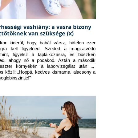
rhességi vashiány: a vasra bizony
ttőtöknek van szüksége (x)
kor kiderül, hogy babát vársz, hirtelen ezer 
ogra kell figyelned. Szeded a magzatvédő 
amint, figyelsz a táplálkozásra, és büszkén 
ed, ahogy nő a pocakod. Aztán a második 
meszter környékén a laborvizsgálat után az 
os közli: „Hoppá, kedves kismama, alacsony a 
oglobinszintje!”