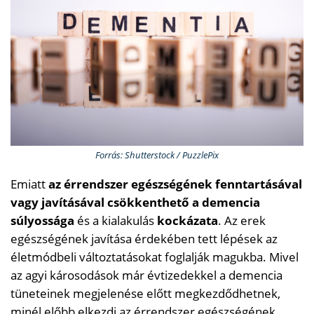
Forrás: Shutterstock / PuzzlePix
Emiatt
az érrendszer egészségének fenntartásával
vagy javításával csökkenthető a demencia
súlyossága
és a kialakulás
kockázata
. Az erek
egészségének javítása érdekében tett lépések az
életmódbeli változtatásokat foglalják magukba. Mivel
az agyi károsodások már évtizedekkel a demencia
tüneteinek megjelenése előtt megkezdődhetnek,
minél előbb elkezdi az érrendszer egészségének