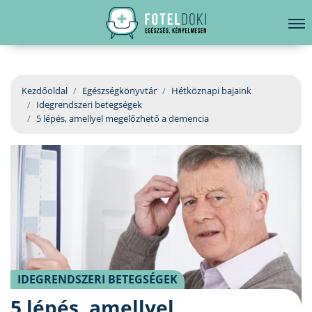
hirdetés
LELKI EGÉSZSÉG
Bejelentkezés
EGÉSZSÉGKÖNYVTÁR
Kezdőoldal
Egészségkönyvtár
Hétköznapi bajaink
Idegrendszeri betegségek
BETEGSÉGKALAUZ
5 lépés, amellyel megelőzhető a demencia
ÜGYELETKERESŐ
ORVOS VÁLASZOL
ORVOSKERESŐ
IDEGRENDSZERI BETEGSÉGEK
5 lépés, amellyel