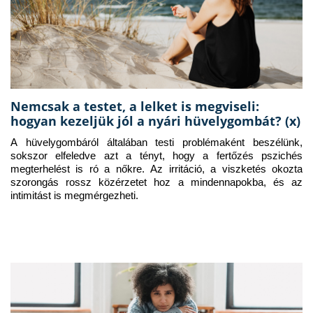
Nemcsak a testet, a lelket is megviseli:
hogyan kezeljük jól a nyári hüvelygombát? (x)
A hüvelygombáról általában testi problémaként beszélünk, 
sokszor elfeledve azt a tényt, hogy a fertőzés pszichés 
megterhelést is ró a nőkre. Az irritáció, a viszketés okozta 
szorongás rossz közérzetet hoz a mindennapokba, és az 
intimitást is megmérgezheti.