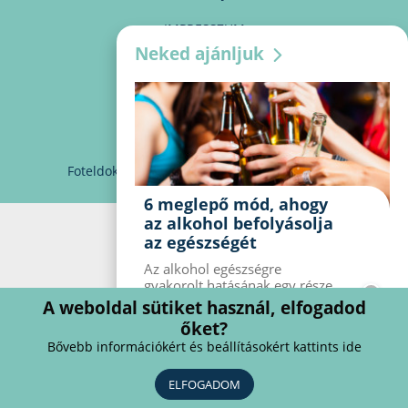
IMPRESSZUM
Neked ajánljuk
MÉDIAAJÁNLAT
PARTNEREINK
KAPCSOLAT
Foteldoki
info@foteldoki.hu
Süti beállítások
6 meglepő mód, ahogy
az alkohol befolyásolja
az egészségét
Az alkohol egészségre
gyakorolt ​​hatásának egy része
jól ismert, mások azonban
A weboldal sütiket használ, elfogadod
meglepők lehetnek. Van hat
őket?
kevésbé ismert hatás, amelyet
Bővebb információkért és beállításokért kattints ide
az alkohol gyakorol a
szervezetre.
ELFOGADOM