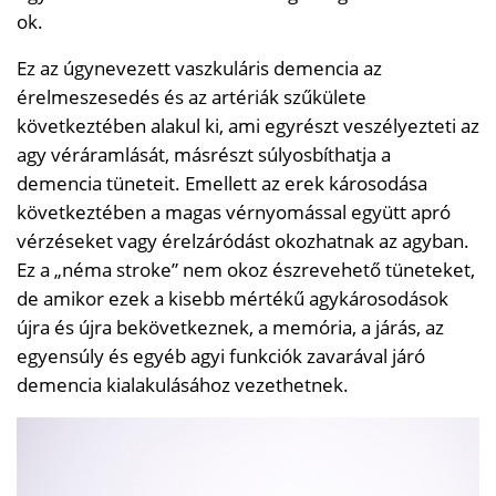
ok.
Ez az úgynevezett vaszkuláris demencia az
érelmeszesedés és az artériák szűkülete
következtében alakul ki, ami egyrészt veszélyezteti az
agy véráramlását, másrészt súlyosbíthatja a
demencia tüneteit. Emellett az erek károsodása
következtében a magas vérnyomással együtt apró
vérzéseket vagy érelzáródást okozhatnak az agyban.
Ez a „néma stroke” nem okoz észrevehető tüneteket,
de amikor ezek a kisebb mértékű agykárosodások
újra és újra bekövetkeznek, a memória, a járás, az
egyensúly és egyéb agyi funkciók zavarával járó
demencia kialakulásához vezethetnek.