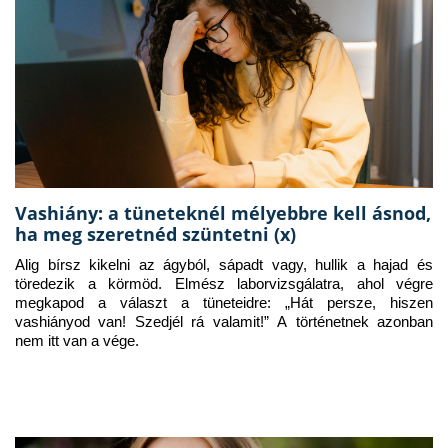
Vashiány: a tüneteknél mélyebbre kell ásnod,
ha meg szeretnéd szüntetni (x)
Alig bírsz kikelni az ágyból, sápadt vagy, hullik a hajad és 
töredezik a körmöd. Elmész laborvizsgálatra, ahol végre 
megkapod a választ a tüneteidre: „Hát persze, hiszen 
vashiányod van! Szedjél rá valamit!” A történetnek azonban 
nem itt van a vége.