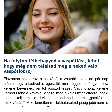
Ha folyton félbehagyod a vaspótlást, lehet,
hogy még nem találtad meg a neked való
vaspótlót (x)
Elszántan hazatérsz a patikából a vastablettával, de pár nap 
után elmegy a kedved az egésztől, mert reggelente éhgyomorra 
kellene bevenned, amitől rosszul leszel. Vagy órákat kellene 
várnod utána a kávéval, a tejről meg a kalciumtablettádról pedig 
szinte teljesen le kellene mondanod, mert „gátolják a 
felszívódást”. A kellemetlen mellékhatásokról pedig jobb nem is 
beszélni… Ismerős helyzet?