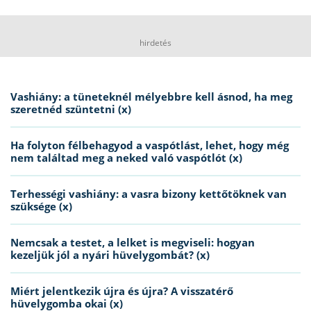
hirdetés
Vashiány: a tüneteknél mélyebbre kell ásnod, ha meg
szeretnéd szüntetni (x)
Ha folyton félbehagyod a vaspótlást, lehet, hogy még
nem találtad meg a neked való vaspótlót (x)
Terhességi vashiány: a vasra bizony kettőtöknek van
szüksége (x)
Nemcsak a testet, a lelket is megviseli: hogyan
kezeljük jól a nyári hüvelygombát? (x)
Miért jelentkezik újra és újra? A visszatérő
hüvelygomba okai (x)