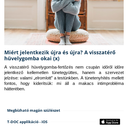
Miért jelentkezik újra és újra? A visszatérő
hüvelygomba okai (x)
A visszatérő hüvelygomba-fertőzés nem csupán időről időre 
jelentkező kellemetlen tünetegyüttes, hanem a szervezet 
jelzése: valami „elromlott” a testünkben. A tünetenyhítés mellett 
fontos, hogy kiderítsük: mi áll a makacs intimprobléma 
hátterében.
Megbízható magán szülészet
T-DOC applikáció - iOS