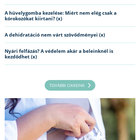
A hüvelygomba kezelése: Miért nem elég csak a
kórokozókat kiirtani? (x)
A dehidratáció nem várt szövődményei (x)
Nyári felfázás? A védelem akár a beleinknél is
kezdődhet (x)
TOVÁBBI CIKKEINK