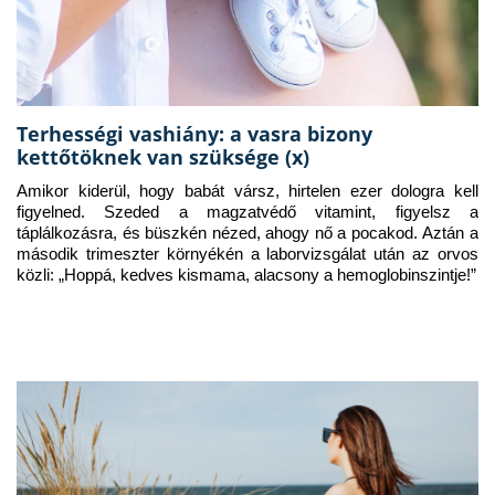
Terhességi vashiány: a vasra bizony
kettőtöknek van szüksége (x)
Amikor kiderül, hogy babát vársz, hirtelen ezer dologra kell 
figyelned. Szeded a magzatvédő vitamint, figyelsz a 
táplálkozásra, és büszkén nézed, ahogy nő a pocakod. Aztán a 
második trimeszter környékén a laborvizsgálat után az orvos 
közli: „Hoppá, kedves kismama, alacsony a hemoglobinszintje!”