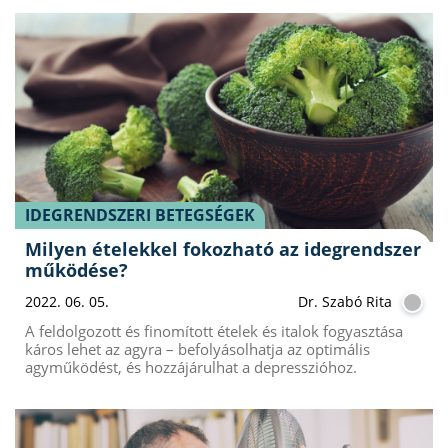
IDEGRENDSZERI BETEGSÉGEK
Milyen ételekkel fokozható az idegrendszer
működése?
2022. 06. 05.
Dr. Szabó Rita
A feldolgozott és finomított ételek és italok fogyasztása
káros lehet az agyra – befolyásolhatja az optimális
agyműködést, és hozzájárulhat a depresszióhoz.