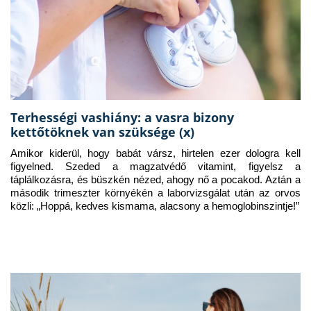
Terhességi vashiány: a vasra bizony
kettőtöknek van szüksége (x)
Amikor kiderül, hogy babát vársz, hirtelen ezer dologra kell 
figyelned. Szeded a magzatvédő vitamint, figyelsz a 
táplálkozásra, és büszkén nézed, ahogy nő a pocakod. Aztán a 
második trimeszter környékén a laborvizsgálat után az orvos 
közli: „Hoppá, kedves kismama, alacsony a hemoglobinszintje!”