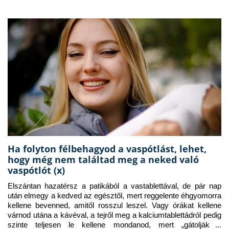
Ha folyton félbehagyod a vaspótlást, lehet,
hogy még nem találtad meg a neked való
vaspótlót (x)
Elszántan hazatérsz a patikából a vastablettával, de pár nap 
után elmegy a kedved az egésztől, mert reggelente éhgyomorra 
kellene bevenned, amitől rosszul leszel. Vagy órákat kellene 
várnod utána a kávéval, a tejről meg a kalciumtablettádról pedig 
szinte teljesen le kellene mondanod, mert „gátolják a 