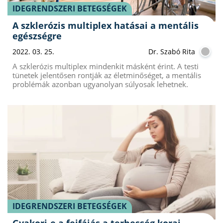
IDEGRENDSZERI BETEGSÉGEK
A szklerózis multiplex hatásai a mentális
egészségre
2022. 03. 25.
Dr. Szabó Rita
A szklerózis multiplex mindenkit másként érint. A testi
tünetek jelentősen rontják az életminőséget, a mentális
problémák azonban ugyanolyan súlyosak lehetnek.
IDEGRENDSZERI BETEGSÉGEK
Gyakori-e a fejfájás a terhesség korai