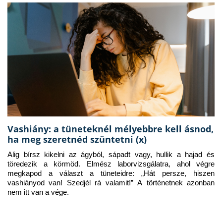
Vashiány: a tüneteknél mélyebbre kell ásnod,
ha meg szeretnéd szüntetni (x)
Alig bírsz kikelni az ágyból, sápadt vagy, hullik a hajad és 
töredezik a körmöd. Elmész laborvizsgálatra, ahol végre 
megkapod a választ a tüneteidre: „Hát persze, hiszen 
vashiányod van! Szedjél rá valamit!” A történetnek azonban 
nem itt van a vége.