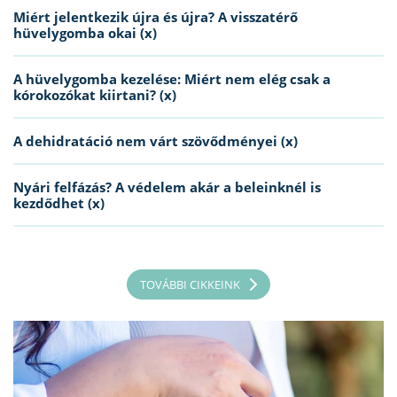
Miért jelentkezik újra és újra? A visszatérő
hüvelygomba okai (x)
A hüvelygomba kezelése: Miért nem elég csak a
kórokozókat kiirtani? (x)
A dehidratáció nem várt szövődményei (x)
Nyári felfázás? A védelem akár a beleinknél is
kezdődhet (x)
TOVÁBBI CIKKEINK