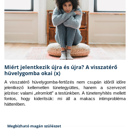
Miért jelentkezik újra és újra? A visszatérő
hüvelygomba okai (x)
A visszatérő hüvelygomba-fertőzés nem csupán időről időre 
jelentkező kellemetlen tünetegyüttes, hanem a szervezet 
jelzése: valami „elromlott” a testünkben. A tünetenyhítés mellett 
fontos, hogy kiderítsük: mi áll a makacs intimprobléma 
hátterében.
Megbízható magán szülészet