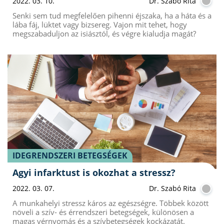
2022. 03. 10.
Dr. Szabó Rita
Senki sem tud megfelelően pihenni éjszaka, ha a háta és a
lába fáj, lüktet vagy bizsereg. Vajon mit tehet, hogy
megszabaduljon az isiásztól, és végre kialudja magát?
IDEGRENDSZERI BETEGSÉGEK
Agyi infarktust is okozhat a stressz?
2022. 03. 07.
Dr. Szabó Rita
A munkahelyi stressz káros az egészségre. Többek között
növeli a szív- és érrendszeri betegségek, különösen a
magas vérnyomás és a szívbetegségek kockázatát.