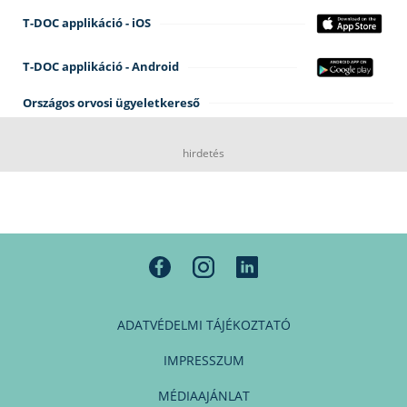
T-DOC applikáció - iOS
T-DOC applikáció - Android
Országos orvosi ügyeletkereső
hirdetés
ADATVÉDELMI TÁJÉKOZTATÓ
IMPRESSZUM
MÉDIAAJÁNLAT