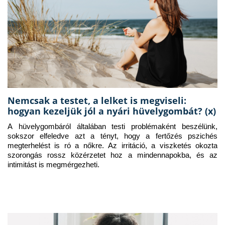
Nemcsak a testet, a lelket is megviseli:
hogyan kezeljük jól a nyári hüvelygombát? (x)
A hüvelygombáról általában testi problémaként beszélünk, 
sokszor elfeledve azt a tényt, hogy a fertőzés pszichés 
megterhelést is ró a nőkre. Az irritáció, a viszketés okozta 
szorongás rossz közérzetet hoz a mindennapokba, és az 
intimitást is megmérgezheti.