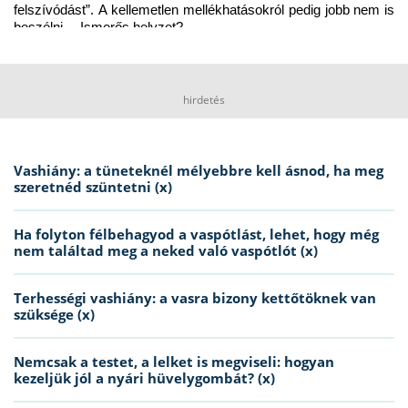
felszívódást”. A kellemetlen mellékhatásokról pedig jobb nem is 
beszélni… Ismerős helyzet?
hirdetés
Vashiány: a tüneteknél mélyebbre kell ásnod, ha meg
szeretnéd szüntetni (x)
Ha folyton félbehagyod a vaspótlást, lehet, hogy még
nem találtad meg a neked való vaspótlót (x)
Terhességi vashiány: a vasra bizony kettőtöknek van
szüksége (x)
Nemcsak a testet, a lelket is megviseli: hogyan
kezeljük jól a nyári hüvelygombát? (x)