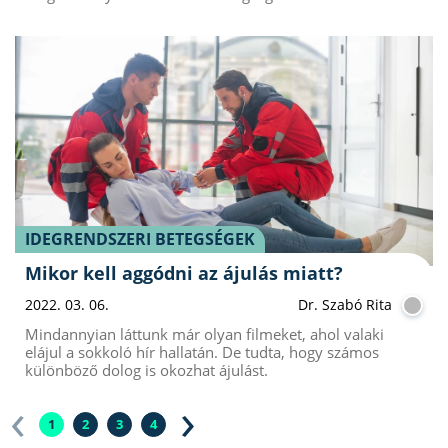
IDEGRENDSZERI BETEGSÉGEK
Mikor kell aggódni az ájulás miatt?
2022. 03. 06.
Dr. Szabó Rita
Mindannyian láttunk már olyan filmeket, ahol valaki
elájul a sokkoló hír hallatán. De tudta, hogy számos
különböző dolog is okozhat ájulást.
‹
›
1
2
3
4