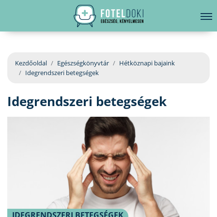
hirdetés
LELKI EGÉSZSÉG
Bejelentkezés
EGÉSZSÉGKÖNYVTÁR
Kezdőoldal
Egészségkönyvtár
Hétköznapi bajaink
Idegrendszeri betegségek
BETEGSÉGKALAUZ
Idegrendszeri betegségek
ÜGYELETKERESŐ
ORVOS VÁLASZOL
ORVOSKERESŐ
IDEGRENDSZERI BETEGSÉGEK