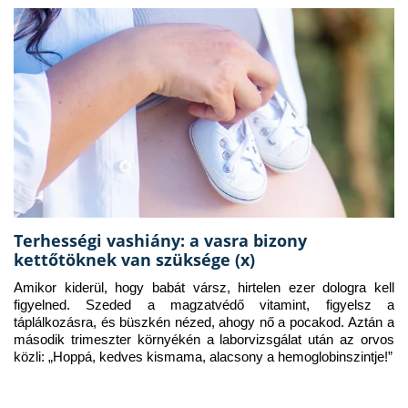
Terhességi vashiány: a vasra bizony
kettőtöknek van szüksége (x)
Amikor kiderül, hogy babát vársz, hirtelen ezer dologra kell 
figyelned. Szeded a magzatvédő vitamint, figyelsz a 
táplálkozásra, és büszkén nézed, ahogy nő a pocakod. Aztán a 
második trimeszter környékén a laborvizsgálat után az orvos 
közli: „Hoppá, kedves kismama, alacsony a hemoglobinszintje!”