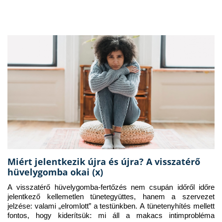
Miért jelentkezik újra és újra? A visszatérő
hüvelygomba okai (x)
A visszatérő hüvelygomba-fertőzés nem csupán időről időre 
jelentkező kellemetlen tünetegyüttes, hanem a szervezet 
jelzése: valami „elromlott” a testünkben. A tünetenyhítés mellett 
fontos, hogy kiderítsük: mi áll a makacs intimprobléma 