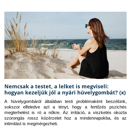
Nemcsak a testet, a lelket is megviseli:
hogyan kezeljük jól a nyári hüvelygombát? (x)
A hüvelygombáról általában testi problémaként beszélünk, 
sokszor elfeledve azt a tényt, hogy a fertőzés pszichés 
megterhelést is ró a nőkre. Az irritáció, a viszketés okozta 
szorongás rossz közérzetet hoz a mindennapokba, és az 
intimitást is megmérgezheti.