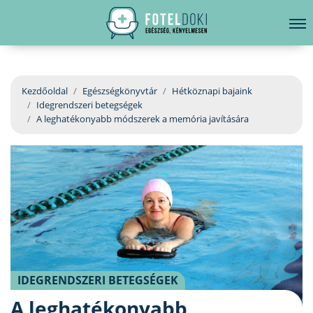
hirdetés
LELKI EGÉSZSÉG
Bejelentkezés
EGÉSZSÉGKÖNYVTÁR
Kezdőoldal
Egészségkönyvtár
Hétköznapi bajaink
Idegrendszeri betegségek
BETEGSÉGKALAUZ
A leghatékonyabb módszerek a memória javítására
ÜGYELETKERESŐ
ORVOS VÁLASZOL
ORVOSKERESŐ
IDEGRENDSZERI BETEGSÉGEK
A leghatékonyabb