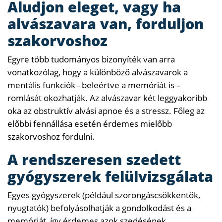
Aludjon eleget, vagy ha
alvászavara van, forduljon
szakorvoshoz
Egyre több tudományos bizonyíték van arra
vonatkozólag, hogy a különböző alvászavarok a
mentális funkciók - beleértve a memóriát is –
romlását okozhatják. Az alvászavar két leggyakoribb
oka az obstruktív alvási apnoe és a stressz. Főleg az
előbbi fennállása esetén érdemes mielőbb
szakorvoshoz fordulni.
A rendszeresen szedett
gyógyszerek felülvizsgálata
Egyes gyógyszerek (például szorongáscsökkentők,
nyugtatók) befolyásolhatják a gondolkodást és a
memóriát, így érdemes azok szedésének