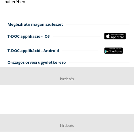
hátterében.
Megbízható magán szülészet
T-DOC applikáció - iOS
T-DOC applikáció - Android
Országos orvosi ügyeletkereső
hirdetés
hirdetés