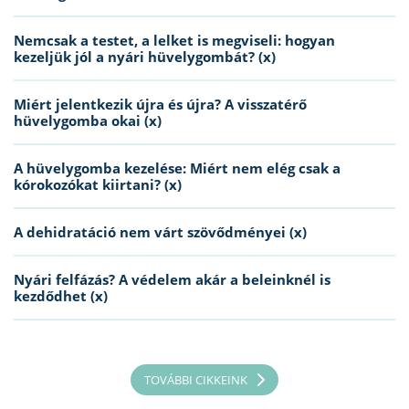
Nemcsak a testet, a lelket is megviseli: hogyan
kezeljük jól a nyári hüvelygombát? (x)
Miért jelentkezik újra és újra? A visszatérő
hüvelygomba okai (x)
A hüvelygomba kezelése: Miért nem elég csak a
kórokozókat kiirtani? (x)
A dehidratáció nem várt szövődményei (x)
Nyári felfázás? A védelem akár a beleinknél is
kezdődhet (x)
TOVÁBBI CIKKEINK