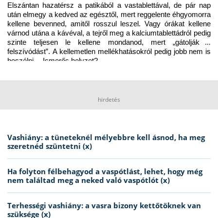
Elszántan hazatérsz a patikából a vastablettával, de pár nap 
után elmegy a kedved az egésztől, mert reggelente éhgyomorra 
kellene bevenned, amitől rosszul leszel. Vagy órákat kellene 
várnod utána a kávéval, a tejről meg a kalciumtablettádról pedig 
szinte teljesen le kellene mondanod, mert „gátolják a 
felszívódást”. A kellemetlen mellékhatásokról pedig jobb nem is 
beszélni… Ismerős helyzet?
hirdetés
Vashiány: a tüneteknél mélyebbre kell ásnod, ha meg
szeretnéd szüntetni (x)
Ha folyton félbehagyod a vaspótlást, lehet, hogy még
nem találtad meg a neked való vaspótlót (x)
Terhességi vashiány: a vasra bizony kettőtöknek van
szüksége (x)