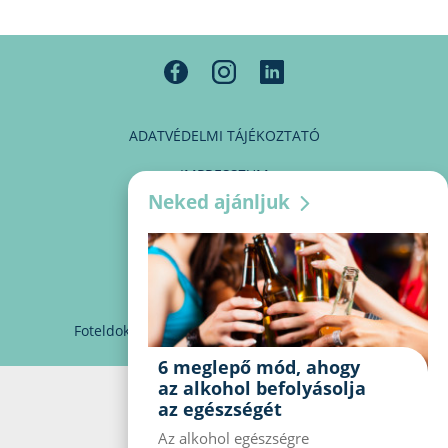
ADATVÉDELMI TÁJÉKOZTATÓ
IMPRESSZUM
Neked ajánljuk
MÉDIAAJÁNLAT
PARTNEREINK
KAPCSOLAT
Foteldoki
info@foteldoki.hu
Süti beállítások
6 meglepő mód, ahogy
az alkohol befolyásolja
az egészségét
Az alkohol egészségre