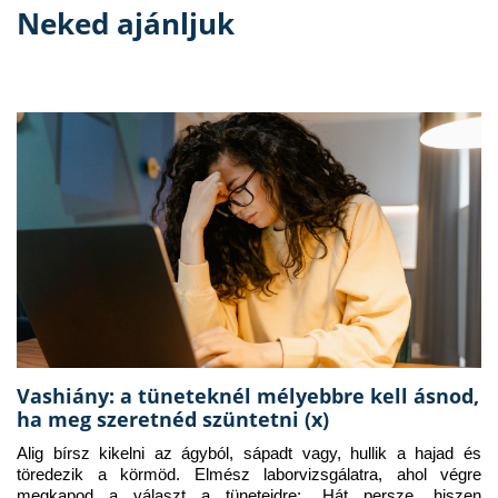
Neked ajánljuk
Vashiány: a tüneteknél mélyebbre kell ásnod,
ha meg szeretnéd szüntetni (x)
Alig bírsz kikelni az ágyból, sápadt vagy, hullik a hajad és 
töredezik a körmöd. Elmész laborvizsgálatra, ahol végre 
megkapod a választ a tüneteidre: „Hát persze, hiszen 