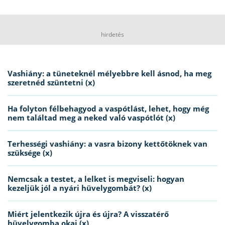
hirdetés
Vashiány: a tüneteknél mélyebbre kell ásnod, ha meg
szeretnéd szüntetni (x)
Ha folyton félbehagyod a vaspótlást, lehet, hogy még
nem találtad meg a neked való vaspótlót (x)
Terhességi vashiány: a vasra bizony kettőtöknek van
szüksége (x)
Nemcsak a testet, a lelket is megviseli: hogyan
kezeljük jól a nyári hüvelygombát? (x)
Miért jelentkezik újra és újra? A visszatérő
hüvelygomba okai (x)