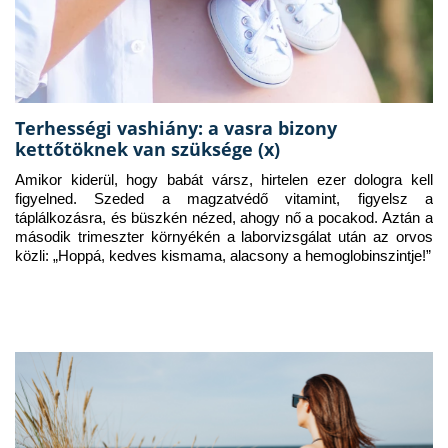
Terhességi vashiány: a vasra bizony
kettőtöknek van szüksége (x)
Amikor kiderül, hogy babát vársz, hirtelen ezer dologra kell 
figyelned. Szeded a magzatvédő vitamint, figyelsz a 
táplálkozásra, és büszkén nézed, ahogy nő a pocakod. Aztán a 
második trimeszter környékén a laborvizsgálat után az orvos 
közli: „Hoppá, kedves kismama, alacsony a hemoglobinszintje!”