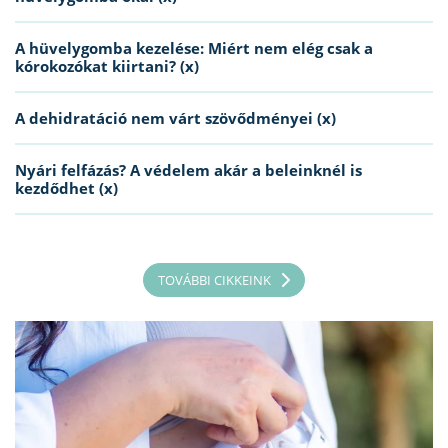
A hüvelygomba kezelése: Miért nem elég csak a
kórokozókat kiirtani? (x)
A dehidratáció nem várt szövődményei (x)
Nyári felfázás? A védelem akár a beleinknél is
kezdődhet (x)
TOVÁBBI CIKKEINK