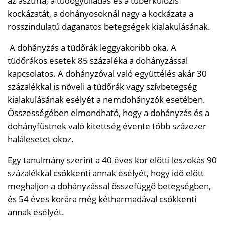
az asztma, a tüdőgyulladás és a tuberkulózis
kockázatát, a dohányosoknál nagy a kockázata a
rosszindulatú daganatos betegségek kialakulásának.
A dohányzás a tüdőrák leggyakoribb oka. A
tüdőrákos esetek 85 százaléka a dohányzással
kapcsolatos. A dohányzóval való együttélés akár 30
százalékkal is növeli a tüdőrák vagy szívbetegség
kialakulásának esélyét a nemdohányzók esetében.
Összességében elmondható, hogy a dohányzás és a
dohányfüstnek való kitettség évente több százezer
halálesetet okoz.
Egy tanulmány szerint a 40 éves kor előtti leszokás 90
százalékkal csökkenti annak esélyét, hogy idő előtt
meghaljon a dohányzással összefüggő betegségben,
és 54 éves korára még kétharmadával csökkenti
annak esélyét.