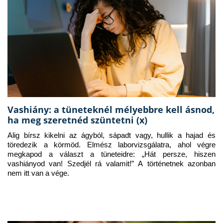
Vashiány: a tüneteknél mélyebbre kell ásnod,
ha meg szeretnéd szüntetni (x)
Alig bírsz kikelni az ágyból, sápadt vagy, hullik a hajad és 
töredezik a körmöd. Elmész laborvizsgálatra, ahol végre 
megkapod a választ a tüneteidre: „Hát persze, hiszen 
vashiányod van! Szedjél rá valamit!” A történetnek azonban 
nem itt van a vége.