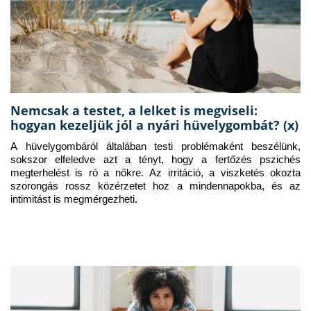
Nemcsak a testet, a lelket is megviseli:
hogyan kezeljük jól a nyári hüvelygombát? (x)
A hüvelygombáról általában testi problémaként beszélünk, 
sokszor elfeledve azt a tényt, hogy a fertőzés pszichés 
megterhelést is ró a nőkre. Az irritáció, a viszketés okozta 
szorongás rossz közérzetet hoz a mindennapokba, és az 
intimitást is megmérgezheti.