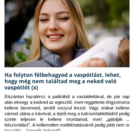
Ha folyton félbehagyod a vaspótlást, lehet,
hogy még nem találtad meg a neked való
vaspótlót (x)
Elszántan hazatérsz a patikából a vastablettával, de pár nap 
után elmegy a kedved az egésztől, mert reggelente éhgyomorra 
kellene bevenned, amitől rosszul leszel. Vagy órákat kellene 
várnod utána a kávéval, a tejről meg a kalciumtablettádról pedig 
szinte teljesen le kellene mondanod, mert „gátolják a 
felszívódást”. A kellemetlen mellékhatásokról pedig jobb nem is 
beszélni… Ismerős helyzet?