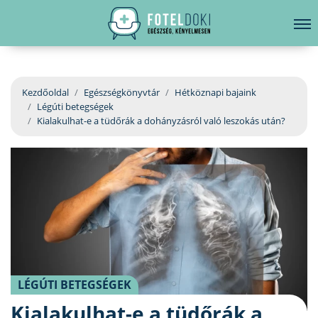
hirdetés
LELKI EGÉSZSÉG
Bejelentkezés
EGÉSZSÉGKÖNYVTÁR
Kezdőoldal
Egészségkönyvtár
Hétköznapi bajaink
Légúti betegségek
BETEGSÉGKALAUZ
Kialakulhat-e a tüdőrák a dohányzásról való leszokás után?
ÜGYELETKERESŐ
ORVOS VÁLASZOL
ORVOSKERESŐ
LÉGÚTI BETEGSÉGEK
Kialakulhat-e a tüdőrák a