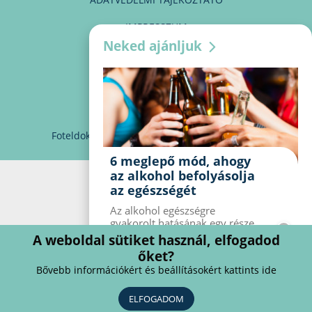
IMPRESSZUM
Neked ajánljuk
MÉDIAAJÁNLAT
PARTNEREINK
KAPCSOLAT
Foteldoki
info@foteldoki.hu
Süti beállítások
6 meglepő mód, ahogy
az alkohol befolyásolja
az egészségét
Az alkohol egészségre
gyakorolt ​​hatásának egy része
jól ismert, mások azonban
A weboldal sütiket használ, elfogadod
meglepők lehetnek. Van hat
őket?
kevésbé ismert hatás, amelyet
Bővebb információkért és beállításokért kattints ide
az alkohol gyakorol a
szervezetre.
ELFOGADOM