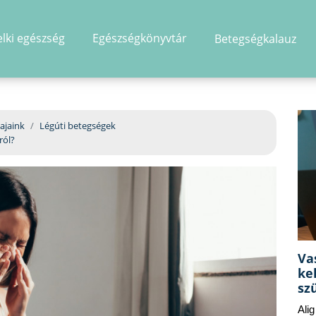
elki egészség
Egészségkönyvtár
Betegségkalauz
hirdetés
ajaink
Légúti betegségek
ról?
Va
ke
sz
Ali