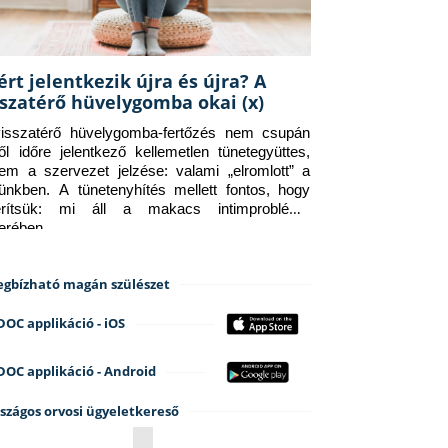
ért jelentkezik újra és újra? A
sszatérő hüvelygomba okai (x)
isszatérő hüvelygomba-fertőzés nem csupán 
ről időre jelentkező kellemetlen tünetegyüttes, 
em a szervezet jelzése: valami „elromlott” a 
tünkben. A tünetenyhítés mellett fontos, hogy 
erítsük: mi áll a makacs intimprobléma 
terében.
gbízható magán szülészet
DOC applikáció - iOS
DOC applikáció - Android
szágos orvosi ügyeletkereső