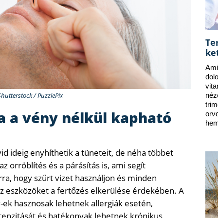
Te
ke
Ami
dol
vit
Shutterstock / PuzzlePix
néz
tri
a a vény nélkül kapható
orv
hem
id ideig enyhíthetik a tüneteit, de néha többet
z orröblítés és a párásítás is, ami segít
arra, hogy szűrt vizet használjon és minden
e az eszközöket a fertőzés elkerülése érdekében. A
-ek hasznosak lehetnek allergiák esetén,
tenzitását és hatékonyak lehetnek krónikus