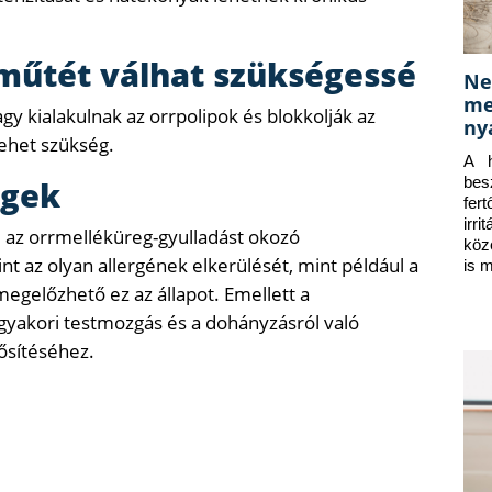
 műtét válhat szükségessé
Ne
me
y kialakulnak az orrpolipok és blokkolják az
ny
ehet szükség.
A h
bes
égek
fer
irr
i az orrmelléküreg-gyulladást okozó
köz
nt az olyan allergének elkerülését, mint például a
is 
l megelőzhető ez az állapot. Emellett a
 gyakori testmozgás és a dohányzásról való
ősítéséhez.