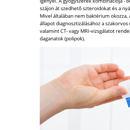
igényel. A gyógyszerek kombinációja - be
szájon át szedhető szteroidokat és a nyá
Mivel általában nem baktérium okozza, 
állapot diagnosztizálásához a szakorvos 
valamint CT- vagy MRI-vizsgálatot rende
daganatok (polipok).