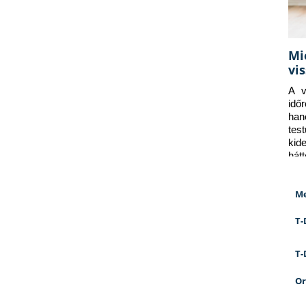
Mi
vi
A v
idő
han
tes
kid
hát
Me
T-
T-
Or