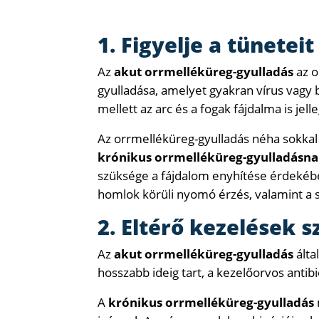
1. Figyelje a tüneteit
Az
akut orrmelléküreg-gyulladás
az o
gyulladása, amelyet gyakran vírus vagy 
mellett az arc és a fogak fájdalma is jell
Az orrmelléküreg-gyulladás néha sokkal 
krónikus orrmelléküreg-gyulladásn
szüksége a fájdalom enyhítése érdekében
homlok körüli nyomó érzés, valamint a s
2. Eltérő kezelések 
Az
akut orrmelléküreg-gyulladás
álta
hosszabb ideig tart, a kezelőorvos antibi
A
krónikus orrmelléküreg-gyulladás