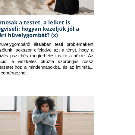
mcsak a testet, a lelket is
gviseli: hogyan kezeljük jól a
ári hüvelygombát? (x)
üvelygombáról általában testi problémaként 
zélünk, sokszor elfeledve azt a tényt, hogy a 
tőzés pszichés megterhelést is ró a nőkre. Az 
itáció, a viszketés okozta szorongás rossz 
érzetet hoz a mindennapokba, és az intimitást 
megmérgezheti.