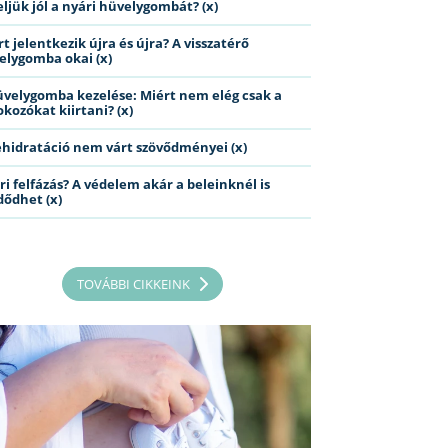
eljük jól a nyári hüvelygombát? (x)
t jelentkezik újra és újra? A visszatérő
elygomba okai (x)
üvelygomba kezelése: Miért nem elég csak a
kozókat kiirtani? (x)
ehidratáció nem várt szövődményei (x)
ri felfázás? A védelem akár a beleinknél is
dődhet (x)
TOVÁBBI CIKKEINK