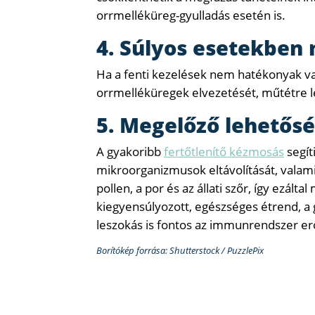
orrmelléküreg-gyulladás esetén is.
4. Súlyos esetekben
Ha a fenti kezelések nem hatékonyak vag
orrmelléküregek elvezetését, műtétre l
5. Megelőző lehetős
A gyakoribb
fertőtlenítő kézmosás
segít
mikroorganizmusok eltávolítását, valami
pollen, a por és az állati szőr, így ezálta
kiegyensúlyozott, egészséges étrend, a
leszokás is fontos az immunrendszer er
Borítókép forrása: Shutterstock / PuzzlePix