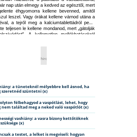
pár nap után elmegy a kedved az egésztől, mert 
gelente éhgyomorra kellene bevenned, amitől 
szul leszel. Vagy órákat kellene várnod utána a 
éval, a tejről meg a kalciumtablettádról pedig 
nte teljesen le kellene mondanod, mert „gátolják 
elszívódást”. A kellemetlen mellékhatásokról 
ig jobb nem is beszélni… Ismerős helyzet?
hirdetés
hiány: a tüneteknél mélyebbre kell ásnod, ha
 szeretnéd szüntetni (x)
folyton félbehagyod a vaspótlást, lehet, hogy
 nem találtad meg a neked való vaspótlót (x)
hességi vashiány: a vasra bizony kettőtöknek
 szüksége (x)
csak a testet, a lelket is megviseli: hogyan