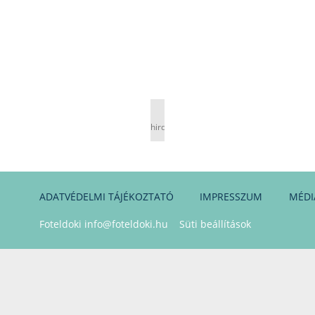
hirdetés
ADATVÉDELMI TÁJÉKOZTATÓ
IMPRESSZUM
MÉDI
Foteldoki
info@foteldoki.hu
Süti beállítások