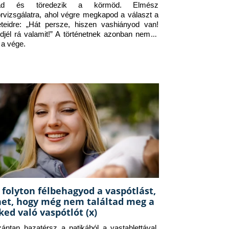
jad és töredezik a körmöd. Elmész 
orvizsgálatra, ahol végre megkapod a választ a 
eteidre: „Hát persze, hiszen vashiányod van! 
djél rá valamit!” A történetnek azonban nem itt 
 a vége.
 folyton félbehagyod a vaspótlást,
het, hogy még nem találtad meg a
ked való vaspótlót (x)
zántan hazatérsz a patikából a vastablettával, 