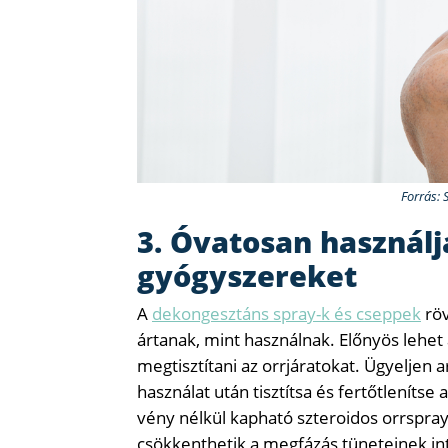
Forrás: 
3. Óvatosan használj
gyógyszereket
A
dekongesztáns spray-k és cseppek
röv
ártanak, mint használnak. Előnyös lehet a
megtisztítani az orrjáratokat. Ügyeljen 
használat után tisztítsa és fertőtleníts
vény nélkül kapható szteroidos orrspray
csökkenthetik a megfázás tüneteinek in