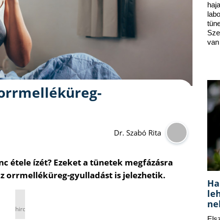
ha
lab
tün
Sze
van
orrmelléküreg-
Dr. Szabó Rita
nc étele ízét? Ezeket a tünetek megfázásra
z orrmelléküreg-gyulladást is jelezhetik.
Ha
le
ne
hirdetés
Els