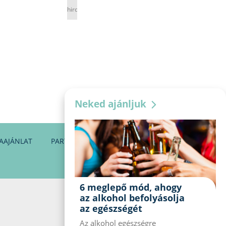
hirdetés
Neked ajánljuk
AAJÁNLAT
PARTNEREINK
KAPCSOLAT
6 meglepő mód, ahogy
az alkohol befolyásolja
az egészségét
Az alkohol egészségre