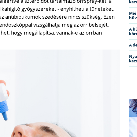
leértve a szteroidot tartalmazó orrspray-ket, a
kez
lkahígító gyógyszereket - enyhítheti a tüneteket.
Miér
az antibiotikumok szedésére nincs szükség. Ezen
hüv
endoszkóppal vizsgálhatja meg az orr belsejét,
A h
lhet, hogy megállapítsa, vannak-e az orrban
kóro
A d
Nyá
kez