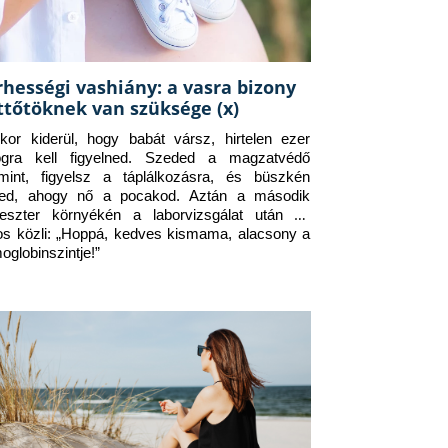
rhességi vashiány: a vasra bizony
ttőtöknek van szüksége (x)
kor kiderül, hogy babát vársz, hirtelen ezer 
ogra kell figyelned. Szeded a magzatvédő 
amint, figyelsz a táplálkozásra, és büszkén 
ed, ahogy nő a pocakod. Aztán a második 
meszter környékén a laborvizsgálat után az 
os közli: „Hoppá, kedves kismama, alacsony a 
oglobinszintje!”