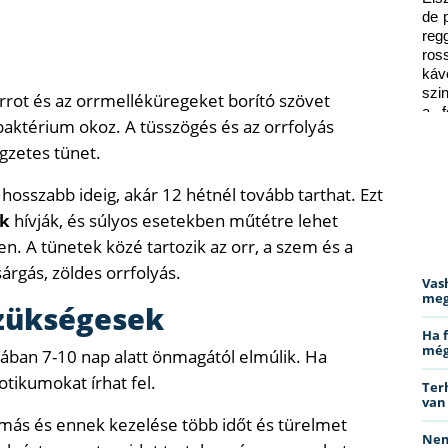
de 
reg
ros
káv
szi
rrot és az orrmelléküregeket borító szövet
a f
baktérium okoz. A tüsszögés és az orrfolyás
ped
egzetes tünet.
hosszabb ideig, akár 12 hétnél tovább tarthat. Ezt
ak
hívják, és súlyos esetekben műtétre lehet
. A tünetek közé tartozik az orr, a szem és a
árgás, zöldes orrfolyás.
Vas
meg
szükségesek
Ha 
még
lában 7-10 nap alatt önmagától elmúlik. Ha
otikumokat írhat fel.
Ter
van
más és ennek kezelése több időt és türelmet
Nem