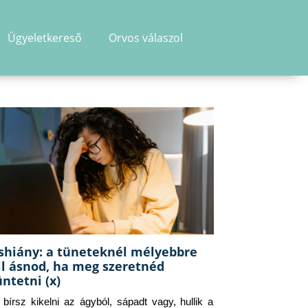
Ügyeletkereső
Orvos válaszol
shiány: a tüneteknél mélyebbre
ll ásnod, ha meg szeretnéd
üntetni (x)
g bírsz kikelni az ágyból, sápadt vagy, hullik a 