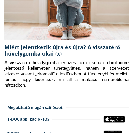
Miért jelentkezik újra és újra? A visszatérő
hüvelygomba okai (x)
A visszatérő hüvelygomba-fertőzés nem csupán időről időre 
jelentkező kellemetlen tünetegyüttes, hanem a szervezet 
jelzése: valami „elromlott” a testünkben. A tünetenyhítés mellett 
fontos, hogy kiderítsük: mi áll a makacs intimprobléma 
hátterében.
Megbízható magán szülészet
T-DOC applikáció - iOS