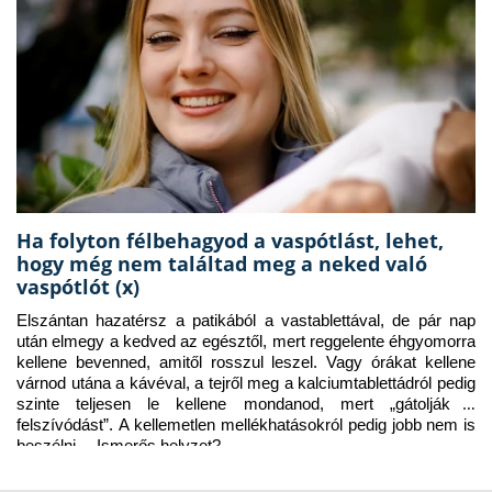
Ha folyton félbehagyod a vaspótlást, lehet,
hogy még nem találtad meg a neked való
vaspótlót (x)
Elszántan hazatérsz a patikából a vastablettával, de pár nap 
után elmegy a kedved az egésztől, mert reggelente éhgyomorra 
kellene bevenned, amitől rosszul leszel. Vagy órákat kellene 
várnod utána a kávéval, a tejről meg a kalciumtablettádról pedig 
szinte teljesen le kellene mondanod, mert „gátolják a 
felszívódást”. A kellemetlen mellékhatásokról pedig jobb nem is 
beszélni… Ismerős helyzet?