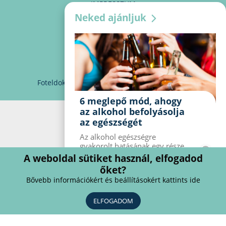
IMPRESSZUM
Neked ajánljuk
MÉDIAAJÁNLAT
PARTNEREINK
KAPCSOLAT
Foteldoki
info@foteldoki.hu
Süti beállítások
6 meglepő mód, ahogy
az alkohol befolyásolja
az egészségét
Az alkohol egészségre
gyakorolt ​​hatásának egy része
jól ismert, mások azonban
A weboldal sütiket használ, elfogadod
meglepők lehetnek. Van hat
őket?
kevésbé ismert hatás, amelyet
Bővebb információkért és beállításokért kattints ide
az alkohol gyakorol a
szervezetre.
ELFOGADOM