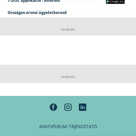
T-DOC applikáció - Android
Országos orvosi ügyeletkereső
hirdetés
hirdetés
ADATVÉDELMI TÁJÉKOZTATÓ