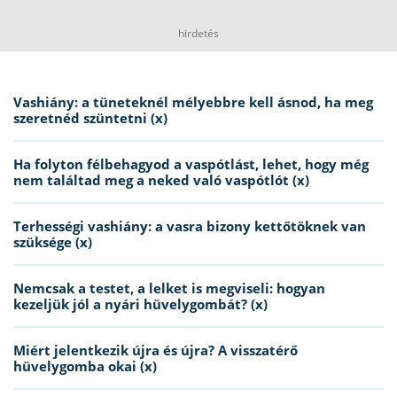
hirdetés
Vashiány: a tüneteknél mélyebbre kell ásnod, ha meg
szeretnéd szüntetni (x)
Ha folyton félbehagyod a vaspótlást, lehet, hogy még
nem találtad meg a neked való vaspótlót (x)
Terhességi vashiány: a vasra bizony kettőtöknek van
szüksége (x)
Nemcsak a testet, a lelket is megviseli: hogyan
kezeljük jól a nyári hüvelygombát? (x)
Miért jelentkezik újra és újra? A visszatérő
hüvelygomba okai (x)