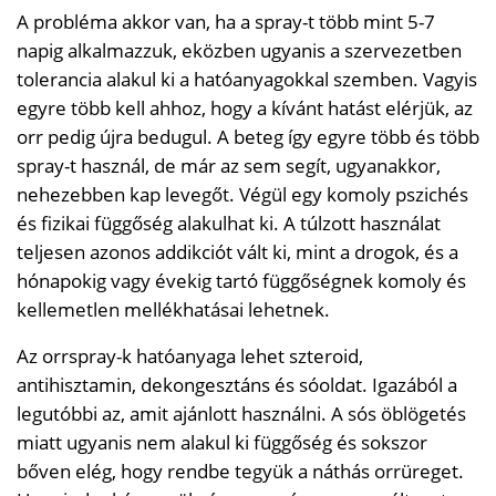
A probléma akkor van, ha a spray-t több mint 5-7
napig alkalmazzuk, eközben ugyanis a szervezetben
tolerancia alakul ki a hatóanyagokkal szemben. Vagyis
egyre több kell ahhoz, hogy a kívánt hatást elérjük, az
orr pedig újra bedugul. A beteg így egyre több és több
spray-t használ, de már az sem segít, ugyanakkor,
nehezebben kap levegőt. Végül egy komoly pszichés
és fizikai függőség alakulhat ki. A túlzott használat
teljesen azonos addikciót vált ki, mint a drogok, és a
hónapokig vagy évekig tartó függőségnek komoly és
kellemetlen mellékhatásai lehetnek.
Az orrspray-k hatóanyaga lehet szteroid,
antihisztamin, dekongesztáns és sóoldat. Igazából a
legutóbbi az, amit ajánlott használni. A sós öblögetés
miatt ugyanis nem alakul ki függőség és sokszor
bőven elég, hogy rendbe tegyük a náthás orrüreget.