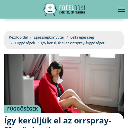
hirdetés
LELKI EGÉSZSÉG
Bejelentkezés
EGÉSZSÉGKÖNYVTÁR
Kezdőoldal
Egészségkönyvtár
Lelki egészség
Függőségek
Így kerüljük el az orrspray-függőséget!
BETEGSÉGKALAUZ
ÜGYELETKERESŐ
ORVOS VÁLASZOL
ORVOSKERESŐ
FÜGGŐSÉGEK
Így kerüljük el az orrspray-