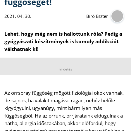
függőséget!
2021. 04. 30.
Bíró Eszter
Lehet, hogy még nem is hallottunk róla? Pedig a
gyógyászati készítmények is komoly addikciót
válthatnak ki!
hirdetés
Az orrspray függőség mögött fiziológiai okok vannak,
de sajnos, ha valakit magával ragad, nehéz belőle
kigyógyulni, ugyanúgy, mint bármilyen más
függőségből. Ha az orrunk, orrjárataink eldugulnak a
nátha, allergia időszakában, akkor előfordul, hogy
gyógyszertartalmú orrspray termékeket vetünk be a