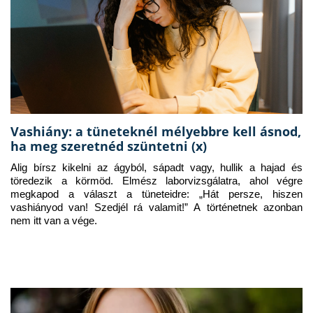
Vashiány: a tüneteknél mélyebbre kell ásnod,
ha meg szeretnéd szüntetni (x)
Alig bírsz kikelni az ágyból, sápadt vagy, hullik a hajad és 
töredezik a körmöd. Elmész laborvizsgálatra, ahol végre 
megkapod a választ a tüneteidre: „Hát persze, hiszen 
vashiányod van! Szedjél rá valamit!” A történetnek azonban 
nem itt van a vége.