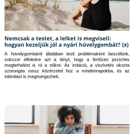
Nemcsak a testet, a lelket is megviseli:
hogyan kezeljük jól a nyári hüvelygombát? (x)
A hüvelygombáról általában testi problémaként beszélünk, 
sokszor elfeledve azt a tényt, hogy a fertőzés pszichés 
megterhelést is ró a nőkre. Az irritáció, a viszketés okozta 
szorongás rossz közérzetet hoz a mindennapokba, és az 
intimitást is megmérgezheti.