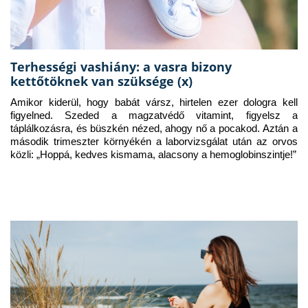
Terhességi vashiány: a vasra bizony
kettőtöknek van szüksége (x)
Amikor kiderül, hogy babát vársz, hirtelen ezer dologra kell 
figyelned. Szeded a magzatvédő vitamint, figyelsz a 
táplálkozásra, és büszkén nézed, ahogy nő a pocakod. Aztán a 
második trimeszter környékén a laborvizsgálat után az orvos 
közli: „Hoppá, kedves kismama, alacsony a hemoglobinszintje!”