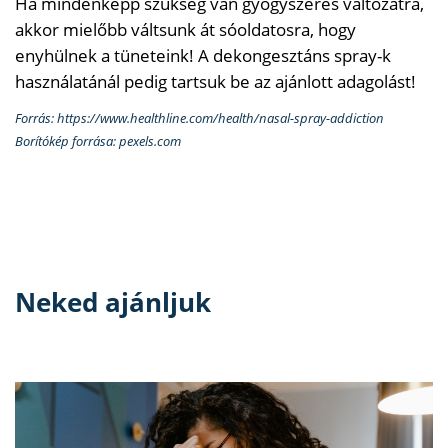
Ha mindenképp szükség van gyógyszeres változatra,
akkor mielőbb váltsunk át sóoldatosra, hogy
enyhülnek a tüneteink! A dekongesztáns spray-k
használatánál pedig tartsuk be az ajánlott adagolást!
Forrás: https://www.healthline.com/health/nasal-spray-addiction
Borítókép forrása: pexels.com
Neked ajánljuk