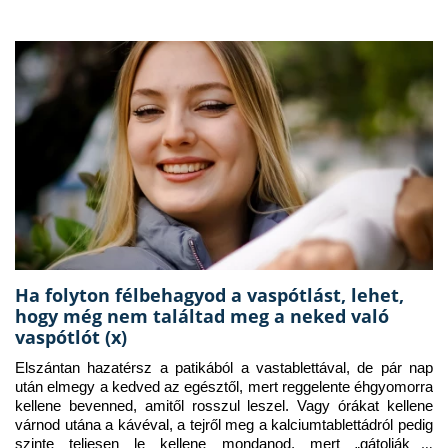
Ha folyton félbehagyod a vaspótlást, lehet,
hogy még nem találtad meg a neked való
vaspótlót (x)
Elszántan hazatérsz a patikából a vastablettával, de pár nap 
után elmegy a kedved az egésztől, mert reggelente éhgyomorra 
kellene bevenned, amitől rosszul leszel. Vagy órákat kellene 
várnod utána a kávéval, a tejről meg a kalciumtablettádról pedig 
szinte teljesen le kellene mondanod, mert „gátolják a 