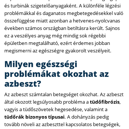
és turbinák szigetelőanyagaként. A különféle légzési
problémákkal és daganatos megbetegedésekkel való
összefüggése miatt azonban a hetvenes-nyolcvanas
években számos országban betiltásra került. Sajnos
ez a veszélyes anyag még mindig sok régebbi
épületben megtalálható, ezért érdemes jobban
megismerni az egészségre gyakorolt veszélyeit.
Milyen egészségi
problémákat okozhat az
azbeszt?
Az azbeszt számtalan betegséget okozhat. Az azbeszt
által okozott legsúlyosabb probléma a
tüdőfibrózis
,
vagyis a tüdőszövetek hegesedése, valamint a
tüdőrák bizonyos típusai
. A dohányzás pedig
tovább növeli az azbeszttel kapcsolatos betegségek,