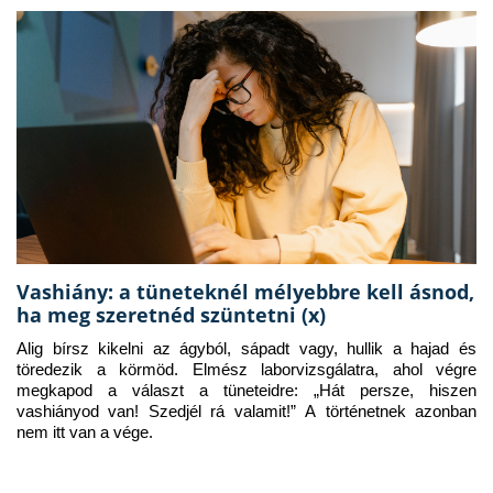
Vashiány: a tüneteknél mélyebbre kell ásnod,
ha meg szeretnéd szüntetni (x)
Alig bírsz kikelni az ágyból, sápadt vagy, hullik a hajad és 
töredezik a körmöd. Elmész laborvizsgálatra, ahol végre 
megkapod a választ a tüneteidre: „Hát persze, hiszen 
vashiányod van! Szedjél rá valamit!” A történetnek azonban 
nem itt van a vége.