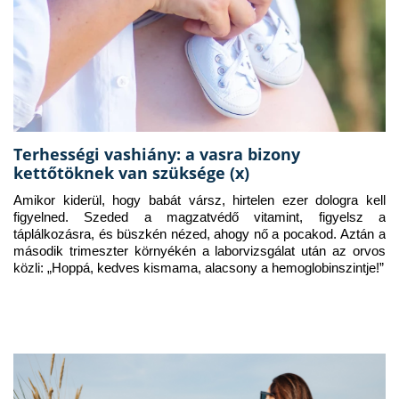
Terhességi vashiány: a vasra bizony
kettőtöknek van szüksége (x)
Amikor kiderül, hogy babát vársz, hirtelen ezer dologra kell 
figyelned. Szeded a magzatvédő vitamint, figyelsz a 
táplálkozásra, és büszkén nézed, ahogy nő a pocakod. Aztán a 
második trimeszter környékén a laborvizsgálat után az orvos 
közli: „Hoppá, kedves kismama, alacsony a hemoglobinszintje!”