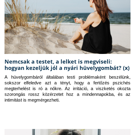
Nemcsak a testet, a lelket is megviseli:
hogyan kezeljük jól a nyári hüvelygombát? (x)
A hüvelygombáról általában testi problémaként beszélünk, 
sokszor elfeledve azt a tényt, hogy a fertőzés pszichés 
megterhelést is ró a nőkre. Az irritáció, a viszketés okozta 
szorongás rossz közérzetet hoz a mindennapokba, és az 
intimitást is megmérgezheti.