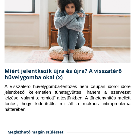
Miért jelentkezik újra és újra? A visszatérő
hüvelygomba okai (x)
A visszatérő hüvelygomba-fertőzés nem csupán időről időre 
jelentkező kellemetlen tünetegyüttes, hanem a szervezet 
jelzése: valami „elromlott” a testünkben. A tünetenyhítés mellett 
fontos, hogy kiderítsük: mi áll a makacs intimprobléma 
hátterében.
Megbízható magán szülészet