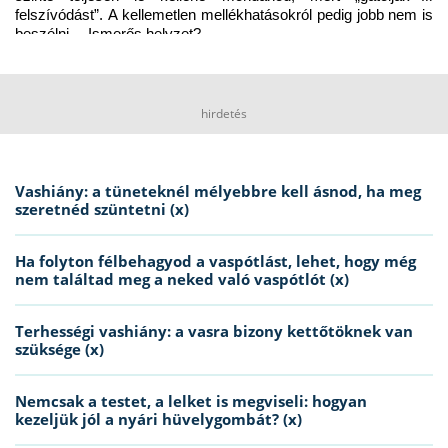
felszívódást”. A kellemetlen mellékhatásokról pedig jobb nem is 
beszélni… Ismerős helyzet?
hirdetés
Vashiány: a tüneteknél mélyebbre kell ásnod, ha meg
szeretnéd szüntetni (x)
Ha folyton félbehagyod a vaspótlást, lehet, hogy még
nem találtad meg a neked való vaspótlót (x)
Terhességi vashiány: a vasra bizony kettőtöknek van
szüksége (x)
Nemcsak a testet, a lelket is megviseli: hogyan
kezeljük jól a nyári hüvelygombát? (x)