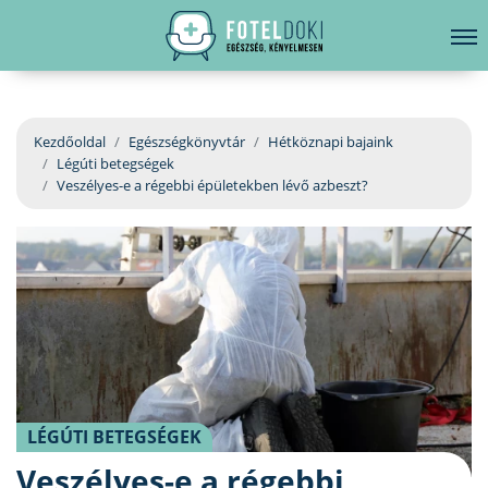
hirdetés
LELKI EGÉSZSÉG
Bejelentkezés
EGÉSZSÉGKÖNYVTÁR
Kezdőoldal
Egészségkönyvtár
Hétköznapi bajaink
Légúti betegségek
BETEGSÉGKALAUZ
Veszélyes-e a régebbi épületekben lévő azbeszt?
ÜGYELETKERESŐ
ORVOS VÁLASZOL
ORVOSKERESŐ
LÉGÚTI BETEGSÉGEK
Veszélyes-e a régebbi