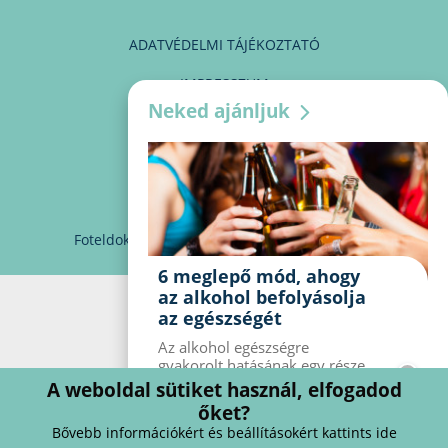
ADATVÉDELMI TÁJÉKOZTATÓ
IMPRESSZUM
Neked ajánljuk
MÉDIAAJÁNLAT
PARTNEREINK
KAPCSOLAT
Foteldoki
info@foteldoki.hu
Süti beállítások
6 meglepő mód, ahogy
az alkohol befolyásolja
az egészségét
Az alkohol egészségre
gyakorolt ​​hatásának egy része
jól ismert, mások azonban
A weboldal sütiket használ, elfogadod
meglepők lehetnek. Van hat
őket?
kevésbé ismert hatás, amelyet
Bővebb információkért és beállításokért kattints ide
az alkohol gyakorol a