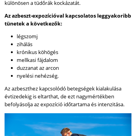
különösen a tüdőrák kockázatát.
Az azbeszt-expozícióval kapcsolatos leggyakoribb
tünetek a következők:
légszomj
zihálás
krónikus köhögés
mellkasi fájdalom
duzzanat az arcon
nyelési nehézség.
Az azbeszthez kapcsolódó betegségek kialakulása
évtizedekig is eltarthat, de ezt nagymértékben
befolyásolja az expozíció időtartama és intenzitása.