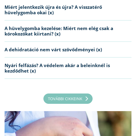
Miért jelentkezik újra és újra? A visszatérő
hüvelygomba okai (x)
A hüvelygomba kezelése: Miért nem elég csak a
kórokozókat kiirtani? (x)
A dehidratáció nem várt szövődményei (x)
Nyári felfázás? A védelem akár a beleinknél is
kezdődhet (x)
TOVÁBBI CIKKEINK