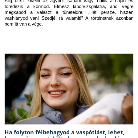
Alig bírsz kikelni az ágyból, sápadt vagy, hullik a hajad és 
töredezik a körmöd. Elmész laborvizsgálatra, ahol végre 
megkapod a választ a tüneteidre: „Hát persze, hiszen 
vashiányod van! Szedjél rá valamit!” A történetnek azonban 
nem itt van a vége.
Ha folyton félbehagyod a vaspótlást, lehet,