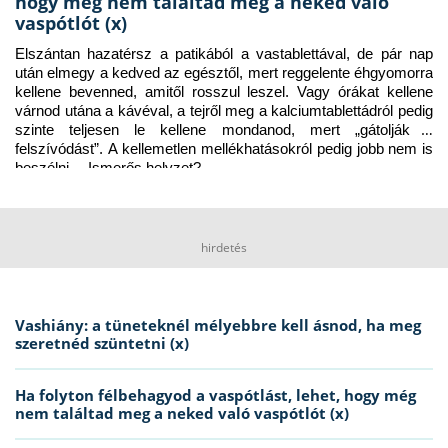
hogy még nem találtad meg a neked való
vaspótlót (x)
Elszántan hazatérsz a patikából a vastablettával, de pár nap 
után elmegy a kedved az egésztől, mert reggelente éhgyomorra 
kellene bevenned, amitől rosszul leszel. Vagy órákat kellene 
várnod utána a kávéval, a tejről meg a kalciumtablettádról pedig 
szinte teljesen le kellene mondanod, mert „gátolják a 
felszívódást”. A kellemetlen mellékhatásokról pedig jobb nem is 
beszélni… Ismerős helyzet?
hirdetés
Vashiány: a tüneteknél mélyebbre kell ásnod, ha meg
szeretnéd szüntetni (x)
Ha folyton félbehagyod a vaspótlást, lehet, hogy még
nem találtad meg a neked való vaspótlót (x)