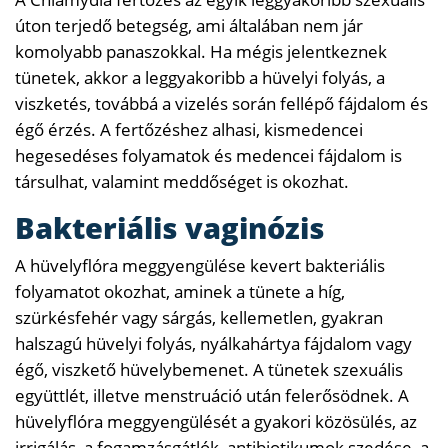
úton terjedő betegség, ami általában nem jár
komolyabb panaszokkal. Ha mégis jelentkeznek
tünetek, akkor a leggyakoribb a hüvelyi folyás, a
viszketés, továbbá a vizelés során fellépő fájdalom és
égő érzés. A fertőzéshez alhasi, kismedencei
hegesedéses folyamatok és medencei fájdalom is
társulhat, valamint meddőséget is okozhat.
Bakteriális vaginózis
A hüvelyflóra meggyengülése kevert bakteriális
folyamatot okozhat, aminek a tünete a híg,
szürkésfehér vagy sárgás, kellemetlen, gyakran
halszagú hüvelyi folyás, nyálkahártya fájdalom vagy
égő, viszkető hüvelybemenet. A tünetek szexuális
együttlét, illetve menstruáció után felerősödnek. A
hüvelyflóra meggyengülését a gyakori közösülés, az
irrigálás, a fogamzásgátlók, antibiotikumok szedése, a