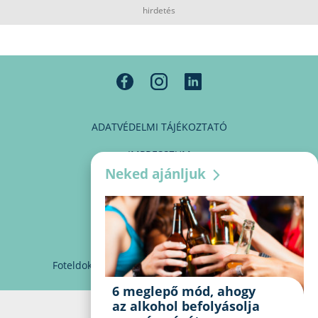
hirdetés
ADATVÉDELMI TÁJÉKOZTATÓ
IMPRESSZUM
Neked ajánljuk
MÉDIAAJÁNLAT
PARTNEREINK
KAPCSOLAT
Foteldoki
info@foteldoki.hu
Süti beállítások
6 meglepő mód, ahogy
az alkohol befolyásolja