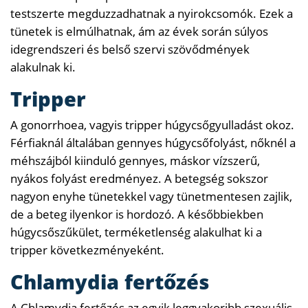
testszerte megduzzadhatnak a nyirokcsomók. Ezek a
tünetek is elmúlhatnak, ám az évek során súlyos
idegrendszeri és belső szervi szövődmények
alakulnak ki.
Tripper
A gonorrhoea, vagyis tripper húgycsőgyulladást okoz.
Férfiaknál általában gennyes húgycsőfolyást, nőknél a
méhszájból kiinduló gennyes, máskor vízszerű,
nyákos folyást eredményez. A betegség sokszor
nagyon enyhe tünetekkel vagy tünetmentesen zajlik,
de a beteg ilyenkor is hordozó. A későbbiekben
húgycsőszűkület, terméketlenség alakulhat ki a
tripper következményeként.
Chlamydia fertőzés
A Chlamydia fertőzés az egyik leggyakoribb szexuális