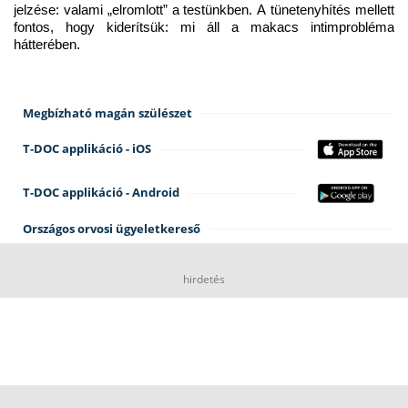
jelzése: valami „elromlott” a testünkben. A tünetenyhítés mellett 
fontos, hogy kiderítsük: mi áll a makacs intimprobléma 
hátterében.
Megbízható magán szülészet
T-DOC applikáció - iOS
T-DOC applikáció - Android
Országos orvosi ügyeletkereső
hirdetés