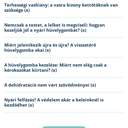
Terhességi vashiány: a vasra bizony kettőtöknek van
szüksége (x)
Nemcsak a testet, a lelket is megviseli: hogyan
kezeljük jól a nyári hüvelygombát? (x)
Miért jelentkezik újra és újra? A visszatérő
hüvelygomba okai (x)
A hüvelygomba kezelése: Miért nem elég csak a
kórokozókat kiirtani? (x)
A dehidratáció nem várt szövődményei (x)
Nyári felfázás? A védelem akár a beleinknél is
kezdődhet (x)