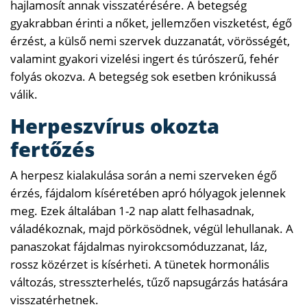
hajlamosít annak visszatérésére. A betegség
gyakrabban érinti a nőket, jellemzően viszketést, égő
érzést, a külső nemi szervek duzzanatát, vörösségét,
valamint gyakori vizelési ingert és túrószerű, fehér
folyás okozva. A betegség sok esetben krónikussá
válik.
Herpeszvírus okozta
fertőzés
A herpesz kialakulása során a nemi szerveken égő
érzés, fájdalom kíséretében apró hólyagok jelennek
meg. Ezek általában 1-2 nap alatt felhasadnak,
váladékoznak, majd pörkösödnek, végül lehullanak. A
panaszokat fájdalmas nyirokcsomóduzzanat, láz,
rossz közérzet is kísérheti. A tünetek hormonális
változás, stresszterhelés, tűző napsugárzás hatására
visszatérhetnek.