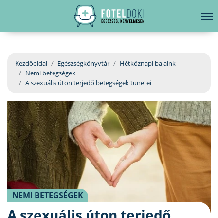
hirdetés
LELKI EGÉSZSÉG
Bejelentkezés
EGÉSZSÉGKÖNYVTÁR
Kezdőoldal
Egészségkönyvtár
Hétköznapi bajaink
Nemi betegségek
BETEGSÉGKALAUZ
A szexuális úton terjedő betegségek tünetei
ÜGYELETKERESŐ
ORVOS VÁLASZOL
ORVOSKERESŐ
NEMI BETEGSÉGEK
A szexuális úton terjedő