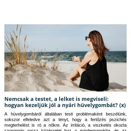
Nemcsak a testet, a lelket is megviseli:
hogyan kezeljük jól a nyári hüvelygombát? (x)
A hüvelygombáról általában testi problémaként beszélünk, 
sokszor elfeledve azt a tényt, hogy a fertőzés pszichés 
megterhelést is ró a nőkre. Az irritáció, a viszketés okozta 
szorongás rossz közérzetet hoz a mindennapokba, és az 