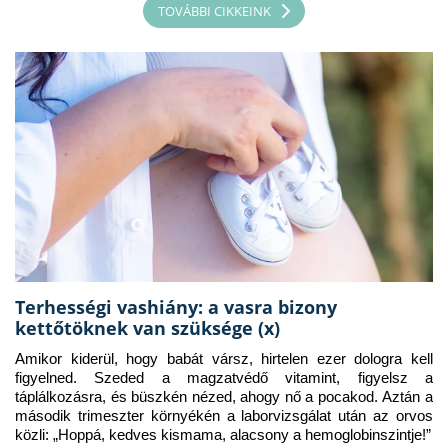
TOVÁBBI CIKKEINK
Terhességi vashiány: a vasra bizony
kettőtöknek van szüksége (x)
Amikor kiderül, hogy babát vársz, hirtelen ezer dologra kell 
figyelned. Szeded a magzatvédő vitamint, figyelsz a 
táplálkozásra, és büszkén nézed, ahogy nő a pocakod. Aztán a 
második trimeszter környékén a laborvizsgálat után az orvos 
közli: „Hoppá, kedves kismama, alacsony a hemoglobinszintje!”