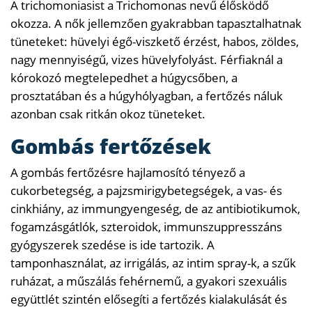
A trichomoniasist a Trichomonas nevű élősködő
okozza. A nők jellemzően gyakrabban tapasztalhatnak
tüneteket: hüvelyi égő-viszkető érzést, habos, zöldes,
nagy mennyiségű, vizes hüvelyfolyást. Férfiaknál a
kórokozó megtelepedhet a húgycsőben, a
prosztatában és a húgyhólyagban, a fertőzés náluk
azonban csak ritkán okoz tüneteket.
Gombás fertőzések
A gombás fertőzésre hajlamosító tényező a
cukorbetegség, a pajzsmirigybetegségek, a vas- és
cinkhiány, az immungyengeség, de az antibiotikumok,
fogamzásgátlók, szteroidok, immunszuppresszáns
gyógyszerek szedése is ide tartozik. A
tamponhasználat, az irrigálás, az intim spray-k, a szűk
ruházat, a műszálás fehérnemű, a gyakori szexuális
együttlét szintén elősegíti a fertőzés kialakulását és