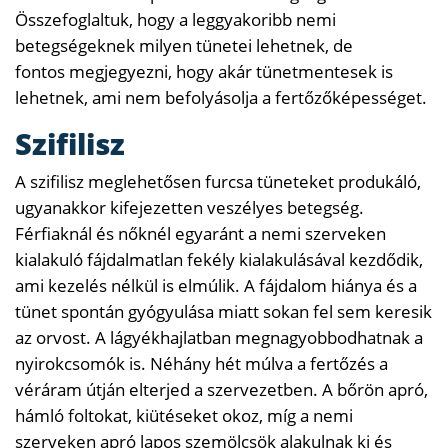
Összefoglaltuk, hogy a leggyakoribb nemi
betegségeknek milyen tünetei lehetnek, de
fontos megjegyezni, hogy akár tünetmentesek is
lehetnek, ami nem befolyásolja a fertőzőképességet.
Szifilisz
A szifilisz meglehetősen furcsa tüneteket produkáló,
ugyanakkor kifejezetten veszélyes betegség.
Férfiaknál és nőknél egyaránt a nemi szerveken
kialakuló fájdalmatlan fekély kialakulásával kezdődik,
ami kezelés nélkül is elmúlik. A fájdalom hiánya és a
tünet spontán gyógyulása miatt sokan fel sem keresik
az orvost. A lágyékhajlatban megnagyobbodhatnak a
nyirokcsomók is. Néhány hét múlva a fertőzés a
véráram útján elterjed a szervezetben. A bőrön apró,
hámló foltokat, kiütéseket okoz, míg a nemi
szerveken apró lapos szemölcsök alakulnak ki és