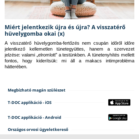
Miért jelentkezik újra és újra? A visszatérő
hüvelygomba okai (x)
A visszatérő hüvelygomba-fertőzés nem csupán időről időre 
jelentkező kellemetlen tünetegyüttes, hanem a szervezet 
jelzése: valami „elromlott” a testünkben. A tünetenyhítés mellett 
fontos, hogy kiderítsük: mi áll a makacs intimprobléma 
hátterében.
Megbízható magán szülészet
T-DOC applikáció - iOS
T-DOC applikáció - Android
Országos orvosi ügyeletkereső