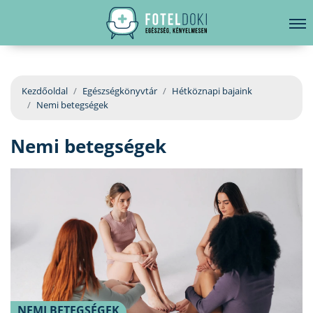
hirdetés
LELKI EGÉSZSÉG
Bejelentkezés
EGÉSZSÉGKÖNYVTÁR
Kezdőoldal
Egészségkönyvtár
Hétköznapi bajaink
Nemi betegségek
BETEGSÉGKALAUZ
Nemi betegségek
ÜGYELETKERESŐ
ORVOS VÁLASZOL
ORVOSKERESŐ
NEMI BETEGSÉGEK