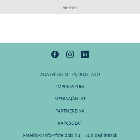
hirdetés
ADATVÉDELMI TÁJÉKOZTATÓ
IMPRESSZUM
MÉDIAAJÁNLAT
PARTNEREINK
KAPCSOLAT
Foteldoki
info@foteldoki.hu
Süti beállítások