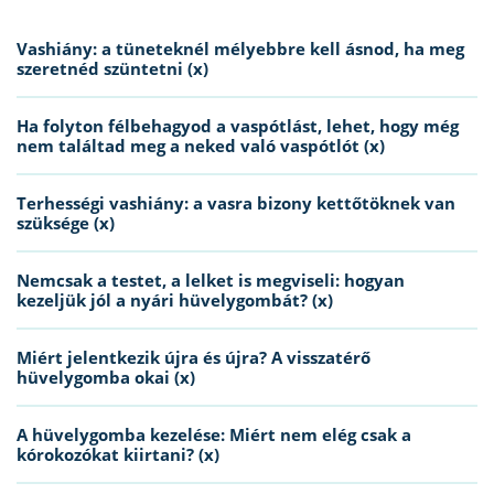
Vashiány: a tüneteknél mélyebbre kell ásnod, ha meg
szeretnéd szüntetni (x)
Ha folyton félbehagyod a vaspótlást, lehet, hogy még
nem találtad meg a neked való vaspótlót (x)
Terhességi vashiány: a vasra bizony kettőtöknek van
szüksége (x)
Nemcsak a testet, a lelket is megviseli: hogyan
kezeljük jól a nyári hüvelygombát? (x)
Miért jelentkezik újra és újra? A visszatérő
hüvelygomba okai (x)
A hüvelygomba kezelése: Miért nem elég csak a
kórokozókat kiirtani? (x)