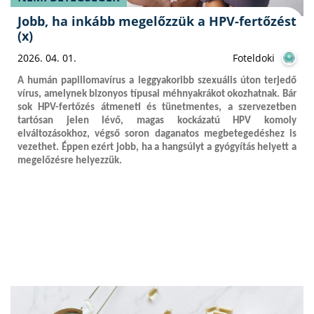
Jobb, ha inkább megelőzzük a HPV-fertőzést
(x)
2026. 04. 01.
Foteldoki
A humán papillomavírus a leggyakoribb szexuális úton terjedő
vírus, amelynek bizonyos típusai méhnyakrákot okozhatnak. Bár
sok HPV-fertőzés átmeneti és tünetmentes, a szervezetben
tartósan jelen lévő, magas kockázatú HPV komoly
elváltozásokhoz, végső soron daganatos megbetegedéshez is
vezethet. Éppen ezért jobb, ha a hangsúlyt a gyógyítás helyett a
megelőzésre helyezzük.