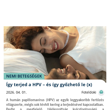
NEMI BETEGSÉGEK
Így terjed a HPV – és így győzhető le (x)
2026. 04. 01.
Foteldoki
A humán papillomavírus (HPV) az egyik leggyakoribb fertőzés
világszerte, mégis sok tévhit kering a terjedésével kapcsolatban.
Pedig a megfelelő tájékozottság kulcsfontosságú a