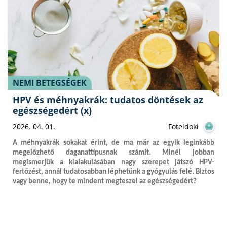
NEMI BETEGSÉGEK
HPV és méhnyakrák: tudatos döntések az
egészségedért (x)
2026. 04. 01.
Foteldoki
A méhnyakrák sokakat érint, de ma már az egyik leginkább
megelőzhető daganattípusnak számít. Minél jobban
megismerjük a kialakulásában nagy szerepet játszó HPV-
fertőzést, annál tudatosabban léphetünk a gyógyulás felé. Biztos
vagy benne, hogy te mindent megteszel az egészségedért?