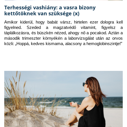
Terhességi vashiány: a vasra bizony
kettőtöknek van szüksége (x)
Amikor kiderül, hogy babát vársz, hirtelen ezer dologra kell 
figyelned. Szeded a magzatvédő vitamint, figyelsz a 
táplálkozásra, és büszkén nézed, ahogy nő a pocakod. Aztán a 
második trimeszter környékén a laborvizsgálat után az orvos 
közli: „Hoppá, kedves kismama, alacsony a hemoglobinszintje!”