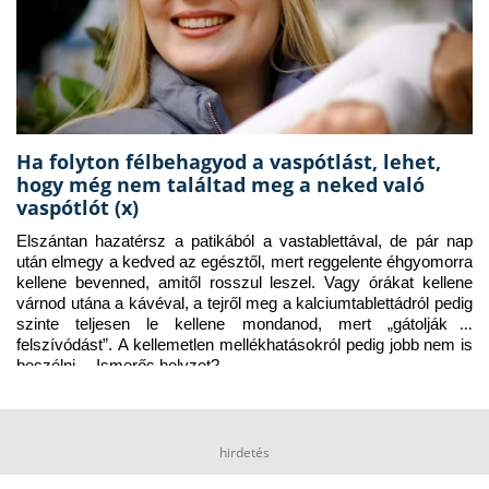
Ha folyton félbehagyod a vaspótlást, lehet,
hogy még nem találtad meg a neked való
vaspótlót (x)
Elszántan hazatérsz a patikából a vastablettával, de pár nap 
után elmegy a kedved az egésztől, mert reggelente éhgyomorra 
kellene bevenned, amitől rosszul leszel. Vagy órákat kellene 
várnod utána a kávéval, a tejről meg a kalciumtablettádról pedig 
szinte teljesen le kellene mondanod, mert „gátolják a 
felszívódást”. A kellemetlen mellékhatásokról pedig jobb nem is 
beszélni… Ismerős helyzet?
hirdetés