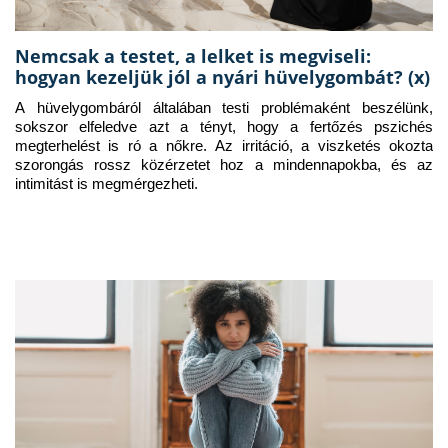
Nemcsak a testet, a lelket is megviseli:
hogyan kezeljük jól a nyári hüvelygombát? (x)
A hüvelygombáról általában testi problémaként beszélünk, 
sokszor elfeledve azt a tényt, hogy a fertőzés pszichés 
megterhelést is ró a nőkre. Az irritáció, a viszketés okozta 
szorongás rossz közérzetet hoz a mindennapokba, és az 
intimitást is megmérgezheti.