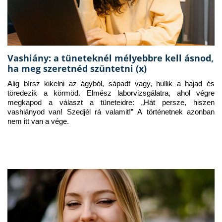
Vashiány: a tüneteknél mélyebbre kell ásnod,
ha meg szeretnéd szüntetni (x)
Alig bírsz kikelni az ágyból, sápadt vagy, hullik a hajad és 
töredezik a körmöd. Elmész laborvizsgálatra, ahol végre 
megkapod a választ a tüneteidre: „Hát persze, hiszen 
vashiányod van! Szedjél rá valamit!” A történetnek azonban 
nem itt van a vége.