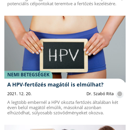
potenciális célpontokat teremtve a fertőzés kezelésére.
NEMI BETEGSÉGEK
A HPV-fertőzés magától is elmúlhat?
2021. 12. 20.
Dr. Szabó Rita
A legtöbb embernél a HPV okozta fertőzés általában két
éven belül magától elmúlik, másoknál azonban
elhúzódhat, súlyosabb szövődményeket okozva.