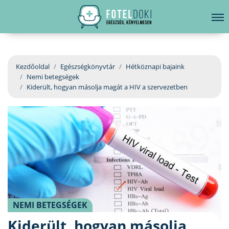
hirdetés
LELKI EGÉSZSÉG
Bejelentkezés
EGÉSZSÉGKÖNYVTÁR
Kezdőoldal
Egészségkönyvtár
Hétköznapi bajaink
Nemi betegségek
BETEGSÉGKALAUZ
Kiderült, hogyan másolja magát a HIV a szervezetben
ÜGYELETKERESŐ
ORVOS VÁLASZOL
ORVOSKERESŐ
NEMI BETEGSÉGEK
Kiderült, hogyan másolja