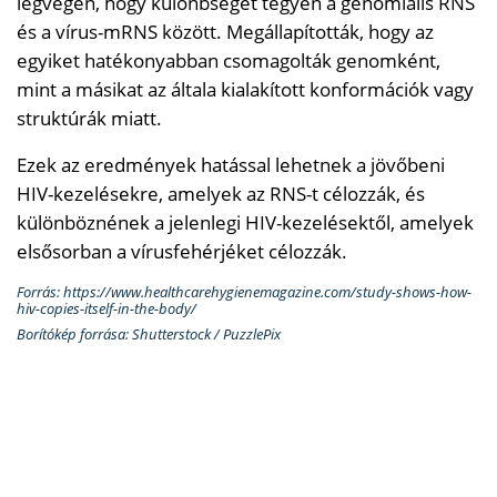
legvégén, hogy különbséget tegyen a genomiális RNS
és a vírus-mRNS között. Megállapították, hogy az
egyiket hatékonyabban csomagolták genomként,
mint a másikat az általa kialakított konformációk vagy
struktúrák miatt.
Ezek az eredmények hatással lehetnek a jövőbeni
HIV-kezelésekre, amelyek az RNS-t célozzák, és
különböznének a jelenlegi HIV-kezelésektől, amelyek
elsősorban a vírusfehérjéket célozzák.
Forrás: https://www.healthcarehygienemagazine.com/study-shows-how-
hiv-copies-itself-in-the-body/
Borítókép forrása: Shutterstock / PuzzlePix