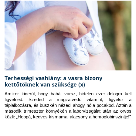
Terhességi vashiány: a vasra bizony
kettőtöknek van szüksége (x)
Amikor kiderül, hogy babát vársz, hirtelen ezer dologra kell 
figyelned. Szeded a magzatvédő vitamint, figyelsz a 
táplálkozásra, és büszkén nézed, ahogy nő a pocakod. Aztán a 
második trimeszter környékén a laborvizsgálat után az orvos 
közli: „Hoppá, kedves kismama, alacsony a hemoglobinszintje!”