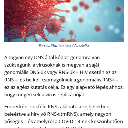
Forrás: Shutterstock / PuzzlePix
Ahogyan egy DNS által kódolt genomra van
szükségünk, a vírusoknak is megvan a saját
genomiális DNS-ük vagy RNS-ük – HIV esetén ez az
RNS –, és be kell csomagolniuk a genomiális RNS-t –
ez az egész kutatás célja. Ez egy alapvető lépés ahhoz,
hogy megértsék a vírus replikációját.
Emberként sokféle RNS található a sejtjeinkben,
beleértve a hírvivő RNS-t (mRNS), amely nagyon
bőséges – és amelyről a COVID-19-nek köszönhetően