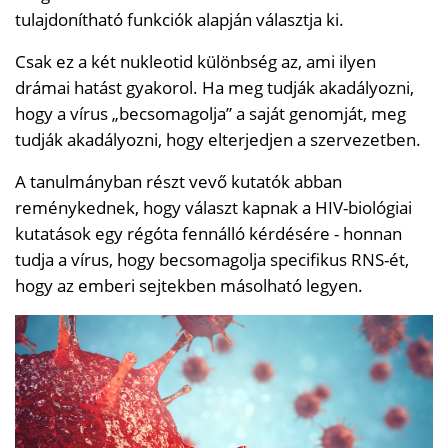
tulajdonítható funkciók alapján választja ki.
Csak ez a két nukleotid különbség az, ami ilyen
drámai hatást gyakorol. Ha meg tudják akadályozni,
hogy a vírus „becsomagolja” a saját genomját, meg
tudják akadályozni, hogy elterjedjen a szervezetben.
A tanulmányban részt vevő kutatók abban
reménykednek, hogy választ kapnak a HIV-biológiai
kutatások egy régóta fennálló kérdésére - honnan
tudja a vírus, hogy becsomagolja specifikus RNS-ét,
hogy az emberi sejtekben másolható legyen.