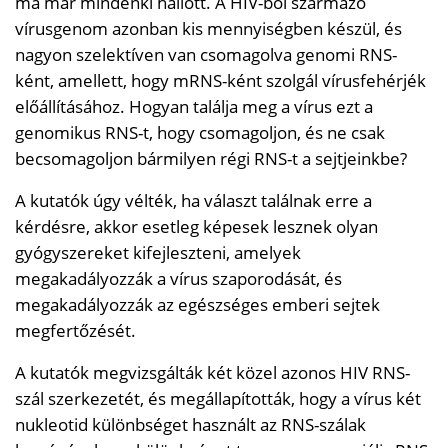
ma már mindenki hallott. A HIV-ből származó
vírusgenom azonban kis mennyiségben készül, és
nagyon szelektíven van csomagolva genomi RNS-
ként, amellett, hogy mRNS-ként szolgál vírusfehérjék
előállításához. Hogyan találja meg a vírus ezt a
genomikus RNS-t, hogy csomagoljon, és ne csak
becsomagoljon bármilyen régi RNS-t a sejtjeinkbe?
A kutatók úgy vélték, ha választ találnak erre a
kérdésre, akkor esetleg képesek lesznek olyan
gyógyszereket kifejleszteni, amelyek
megakadályozzák a vírus szaporodását, és
megakadályozzák az egészséges emberi sejtek
megfertőzését.
A kutatók megvizsgálták két közel azonos HIV RNS-
szál szerkezetét, és megállapították, hogy a vírus két
nukleotid különbséget használt az RNS-szálak