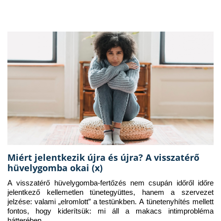
Miért jelentkezik újra és újra? A visszatérő
hüvelygomba okai (x)
A visszatérő hüvelygomba-fertőzés nem csupán időről időre 
jelentkező kellemetlen tünetegyüttes, hanem a szervezet 
jelzése: valami „elromlott” a testünkben. A tünetenyhítés mellett 
fontos, hogy kiderítsük: mi áll a makacs intimprobléma 
hátterében.