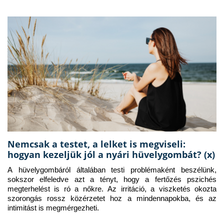
Nemcsak a testet, a lelket is megviseli:
hogyan kezeljük jól a nyári hüvelygombát? (x)
A hüvelygombáról általában testi problémaként beszélünk, 
sokszor elfeledve azt a tényt, hogy a fertőzés pszichés 
megterhelést is ró a nőkre. Az irritáció, a viszketés okozta 
szorongás rossz közérzetet hoz a mindennapokba, és az 
intimitást is megmérgezheti.