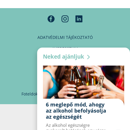
ADATVÉDELMI TÁJÉKOZTATÓ
IMPRESSZUM
Neked ajánljuk
MÉDIAAJÁNLAT
PARTNEREINK
KAPCSOLAT
Foteldoki
info@foteldoki.hu
Süti beállítások
6 meglepő mód, ahogy
az alkohol befolyásolja
az egészségét
Az alkohol egészségre