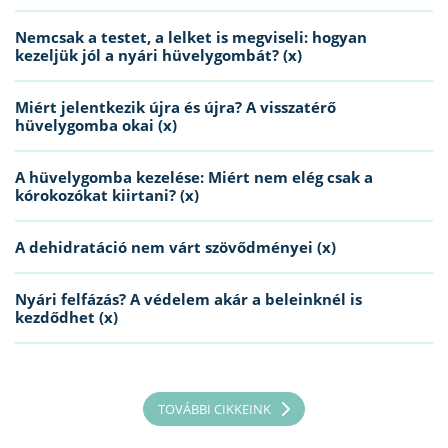
Nemcsak a testet, a lelket is megviseli: hogyan
kezeljük jól a nyári hüvelygombát? (x)
Miért jelentkezik újra és újra? A visszatérő
hüvelygomba okai (x)
A hüvelygomba kezelése: Miért nem elég csak a
kórokozókat kiirtani? (x)
A dehidratáció nem várt szövődményei (x)
Nyári felfázás? A védelem akár a beleinknél is
kezdődhet (x)
TOVÁBBI CIKKEINK