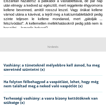
Elszántan hazatérsz a patikából a vastablettával, de pár nap 
után elmegy a kedved az egésztől, mert reggelente éhgyomorra 
kellene bevenned, amitől rosszul leszel. Vagy órákat kellene 
várnod utána a kávéval, a tejről meg a kalciumtablettádról pedig 
szinte teljesen le kellene mondanod, mert „gátolják a 
felszívódást”. A kellemetlen mellékhatásokról pedig jobb nem is 
beszélni… Ismerős helyzet?
hirdetés
Vashiány: a tüneteknél mélyebbre kell ásnod, ha meg
szeretnéd szüntetni (x)
Ha folyton félbehagyod a vaspótlást, lehet, hogy még
nem találtad meg a neked való vaspótlót (x)
Terhességi vashiány: a vasra bizony kettőtöknek van
szüksége (x)