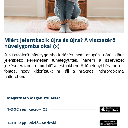
Miért jelentkezik újra és újra? A visszatérő
hüvelygomba okai (x)
A visszatérő hüvelygomba-fertőzés nem csupán időről időre 
jelentkező kellemetlen tünetegyüttes, hanem a szervezet 
jelzése: valami „elromlott” a testünkben. A tünetenyhítés mellett 
fontos, hogy kiderítsük: mi áll a makacs intimprobléma 
hátterében.
Megbízható magán szülészet
T-DOC applikáció - iOS
T-DOC applikáció - Android