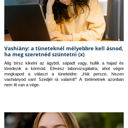
Vashiány: a tüneteknél mélyebbre kell ásnod,
ha meg szeretnéd szüntetni (x)
Alig bírsz kikelni az ágyból, sápadt vagy, hullik a hajad és 
töredezik a körmöd. Elmész laborvizsgálatra, ahol végre 
megkapod a választ a tüneteidre: „Hát persze, hiszen 
vashiányod van! Szedjél rá valamit!” A történetnek azonban 
nem itt van a vége.