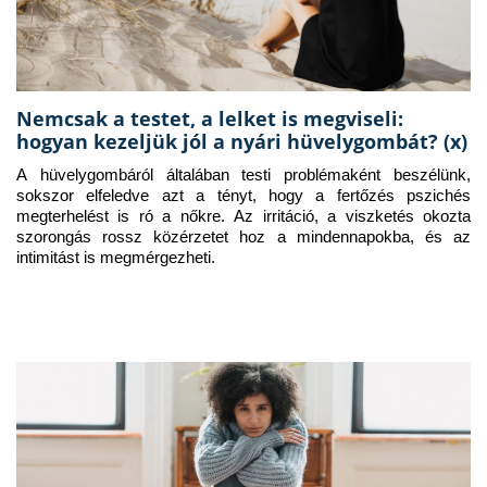
Nemcsak a testet, a lelket is megviseli:
hogyan kezeljük jól a nyári hüvelygombát? (x)
A hüvelygombáról általában testi problémaként beszélünk, 
sokszor elfeledve azt a tényt, hogy a fertőzés pszichés 
megterhelést is ró a nőkre. Az irritáció, a viszketés okozta 
szorongás rossz közérzetet hoz a mindennapokba, és az 
intimitást is megmérgezheti.