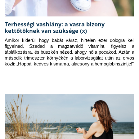
Terhességi vashiány: a vasra bizony
kettőtöknek van szüksége (x)
Amikor kiderül, hogy babát vársz, hirtelen ezer dologra kell 
figyelned. Szeded a magzatvédő vitamint, figyelsz a 
táplálkozásra, és büszkén nézed, ahogy nő a pocakod. Aztán a 
második trimeszter környékén a laborvizsgálat után az orvos 
közli: „Hoppá, kedves kismama, alacsony a hemoglobinszintje!”