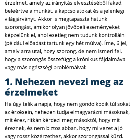
érzelmet, amely az irányítás elvesztéséből fakad,
beleértve a munkát, a kapcsolatokat és a jelenlegi
világjárványt. Akkor is megtapasztalhatunk
szorongást, amikor olyan jövőbeli eseményeket
képzelünk el, ahol esetleg nem tudunk kontrollálni
(például előadást tartunk egy hét múlva). Íme, 6 jel,
amely arra utal, hogy szorong, de nem ismeri fel,
hogy a szorongás összefügg a krónikus fájdalmával
vagy más egészségi problémáival:
1. Nehezen nevezi meg az
érzelmeket
Ha úgy telik a napja, hogy nem gondolkodik túl sokat
az érzésein, nehezen tudja elmagyarázni másoknak,
mit érez, ritkán kérdezi meg másoktól, hogy mit
éreznek, és nem biztos abban, hogy mi vezet a jó
vagy rossz közérzethez, akkor szorongással küzd.