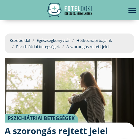
hirdetés
LELKI EGÉSZSÉG
Bejelentkezés
EGÉSZSÉGKÖNYVTÁR
Kezdőoldal
Egészségkönyvtár
Hétköznapi bajaink
Pszichiátriai betegségek
A szorongás rejtett jelei
BETEGSÉGKALAUZ
ÜGYELETKERESŐ
ORVOS VÁLASZOL
ORVOSKERESŐ
PSZICHIÁTRIAI BETEGSÉGEK
A szorongás rejtett jelei