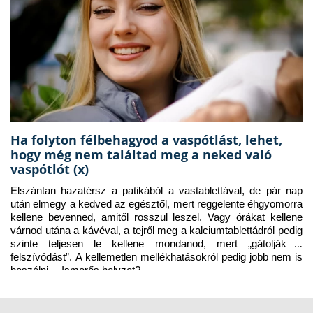
Ha folyton félbehagyod a vaspótlást, lehet,
hogy még nem találtad meg a neked való
vaspótlót (x)
Elszántan hazatérsz a patikából a vastablettával, de pár nap 
után elmegy a kedved az egésztől, mert reggelente éhgyomorra 
kellene bevenned, amitől rosszul leszel. Vagy órákat kellene 
várnod utána a kávéval, a tejről meg a kalciumtablettádról pedig 
szinte teljesen le kellene mondanod, mert „gátolják a 
felszívódást”. A kellemetlen mellékhatásokról pedig jobb nem is 
beszélni… Ismerős helyzet?