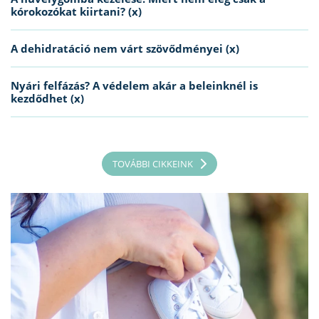
kórokozókat kiirtani? (x)
A dehidratáció nem várt szövődményei (x)
Nyári felfázás? A védelem akár a beleinknél is
kezdődhet (x)
TOVÁBBI CIKKEINK