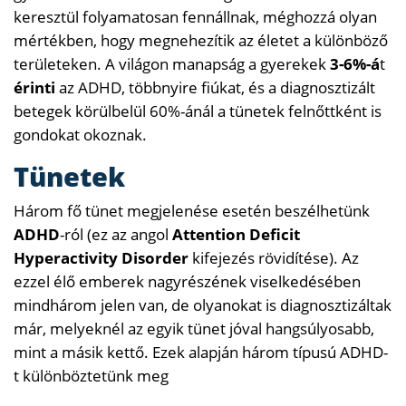
keresztül folyamatosan fennállnak, méghozzá olyan
mértékben, hogy megnehezítik az életet a különböző
területeken. A világon manapság a gyerekek
3-6%-á
t
érinti
az ADHD, többnyire fiúkat, és a diagnosztizált
betegek körülbelül 60%-ánál a tünetek felnőttként is
gondokat okoznak.
Tünetek
Három fő tünet megjelenése esetén beszélhetünk
ADHD
-ról (ez az angol
Attention Deficit
Hyperactivity Disorder
kifejezés rövidítése). Az
ezzel élő emberek nagyrészének viselkedésében
mindhárom jelen van, de olyanokat is diagnosztizáltak
már, melyeknél az egyik tünet jóval hangsúlyosabb,
mint a másik kettő. Ezek alapján három típusú ADHD-
t különböztetünk meg