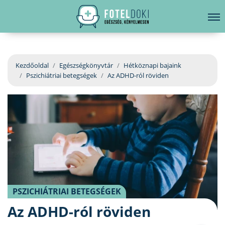
hirdetés
LELKI EGÉSZSÉG
Bejelentkezés
EGÉSZSÉGKÖNYVTÁR
Kezdőoldal
Egészségkönyvtár
Hétköznapi bajaink
Pszichiátriai betegségek
Az ADHD-ról röviden
BETEGSÉGKALAUZ
ÜGYELETKERESŐ
ORVOS VÁLASZOL
ORVOSKERESŐ
PSZICHIÁTRIAI BETEGSÉGEK
Az ADHD-ról röviden