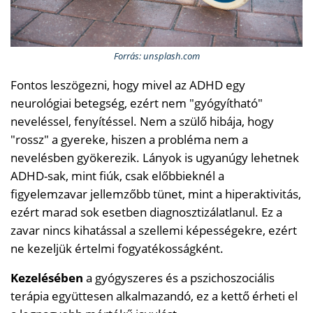
Forrás: unsplash.com
Fontos leszögezni, hogy mivel az ADHD egy
neurológiai betegség, ezért nem "gyógyítható"
neveléssel, fenyítéssel. Nem a szülő hibája, hogy
"rossz" a gyereke, hiszen a probléma nem a
nevelésben gyökerezik. Lányok is ugyanúgy lehetnek
ADHD-sak, mint fiúk, csak előbbieknél a
figyelemzavar jellemzőbb tünet, mint a hiperaktivitás,
ezért marad sok esetben diagnosztizálatlanul. Ez a
zavar nincs kihatással a szellemi képességekre, ezért
ne kezeljük értelmi fogyatékosságként.
Kezelésében
a gyógyszeres és a pszichoszociális
terápia együttesen alkalmazandó, ez a kettő érheti el