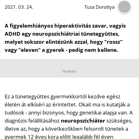
2021. 03. 24.
Tuza Dorottya
A figyelemhiányos hiperaktivitás zavar, vagyis
ADHD egy neuropszichiátriai tünetegyüttes,
melyet sokszor elintézünk azzal, hogy "rossz"
vagy "eleven" a gyerek - pedig nem kellene.
hirdetés
Ez a tünetegyüttes gyermekkortól kezdve egész
életén át elkíséri az érintettet. Okait ma is kutatják a
tudósok - annyi bizonyos, hogy genetikai alapja van. A
diagnózis felállításához
neuropszichiáter
szükséges,
illetve az, hogy a következőkben felsorolt tünetek a
gyermek 12 éves kora előtt legalább fél éven