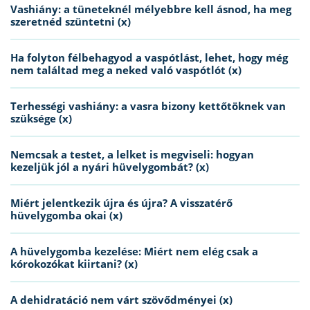
Vashiány: a tüneteknél mélyebbre kell ásnod, ha meg
szeretnéd szüntetni (x)
Ha folyton félbehagyod a vaspótlást, lehet, hogy még
nem találtad meg a neked való vaspótlót (x)
Terhességi vashiány: a vasra bizony kettőtöknek van
szüksége (x)
Nemcsak a testet, a lelket is megviseli: hogyan
kezeljük jól a nyári hüvelygombát? (x)
Miért jelentkezik újra és újra? A visszatérő
hüvelygomba okai (x)
A hüvelygomba kezelése: Miért nem elég csak a
kórokozókat kiirtani? (x)
A dehidratáció nem várt szövődményei (x)