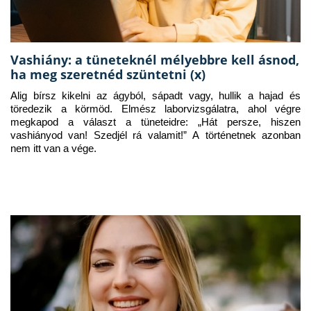
Vashiány: a tüneteknél mélyebbre kell ásnod,
ha meg szeretnéd szüntetni (x)
Alig bírsz kikelni az ágyból, sápadt vagy, hullik a hajad és 
töredezik a körmöd. Elmész laborvizsgálatra, ahol végre 
megkapod a választ a tüneteidre: „Hát persze, hiszen 
vashiányod van! Szedjél rá valamit!” A történetnek azonban 
nem itt van a vége.