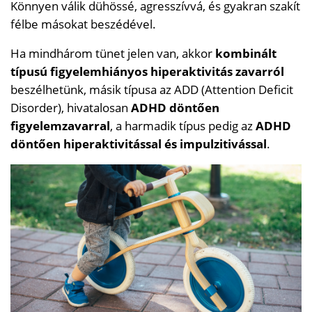
Könnyen válik dühössé, agresszívvá, és gyakran szakít
félbe másokat beszédével.
Ha mindhárom tünet jelen van, akkor
kombinált
típusú figyelemhiányos hiperaktivitás zavarról
beszélhetünk, másik típusa az ADD (Attention Deficit
Disorder), hivatalosan
ADHD döntően
figyelemzavarral
, a harmadik típus pedig az
ADHD
döntően hiperaktivitással és impulzitivással
.