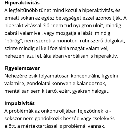
Hiperaktivitás
A legfeltűnőbb tünet mind közül a hiperaktivitás, és
emiatt sokan az egész betegséget ezzel azonosítják. A
hiperaktivitással élő "nem tud nyugton ülni", mindig
babrál valamivel, vagy mozgatja a lábát, mindig
"pörög", nem szereti a monoton, rutinszerű dolgokat,
szinte mindig el kell foglalnia magát valamivel,
nehezen lazul el, általában verbálisan is hiperaktív.
Figyelemzavar
Nehezére esik folyamatosan koncentrálni, figyelni
valamire, gondolatai könnyen elkalandoznak,
mentálisan sem kitartó, ezért gyakran halogat.
Impulzivitás
A problémák az önkontrolljában fejeződnek ki -
sokszor nem gondolkozik beszéd vagy cselekvés
előtt, a mértéktartással is problémái vannak.