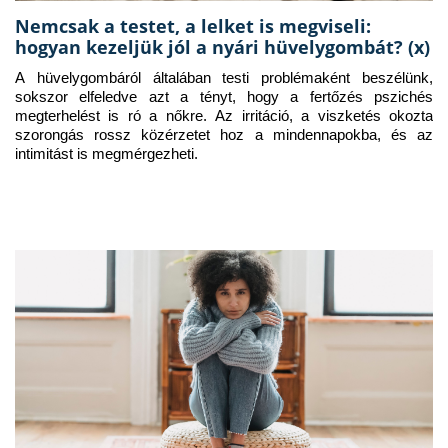
Nemcsak a testet, a lelket is megviseli:
hogyan kezeljük jól a nyári hüvelygombát? (x)
A hüvelygombáról általában testi problémaként beszélünk, 
sokszor elfeledve azt a tényt, hogy a fertőzés pszichés 
megterhelést is ró a nőkre. Az irritáció, a viszketés okozta 
szorongás rossz közérzetet hoz a mindennapokba, és az 
intimitást is megmérgezheti.