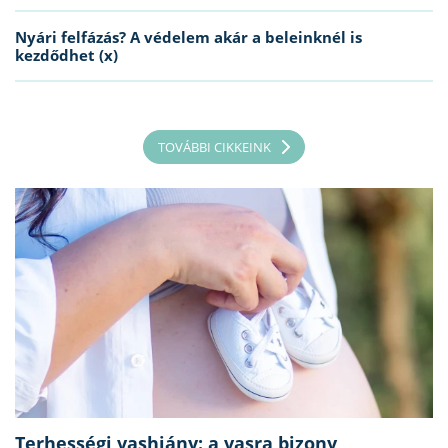
Nyári felfázás? A védelem akár a beleinknél is
kezdődhet (x)
TOVÁBBI CIKKEINK
Terhességi vashiány: a vasra bizony