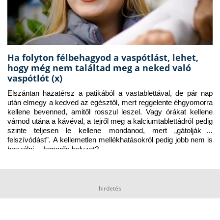
Ha folyton félbehagyod a vaspótlást, lehet,
hogy még nem találtad meg a neked való
vaspótlót (x)
Elszántan hazatérsz a patikából a vastablettával, de pár nap 
után elmegy a kedved az egésztől, mert reggelente éhgyomorra 
kellene bevenned, amitől rosszul leszel. Vagy órákat kellene 
várnod utána a kávéval, a tejről meg a kalciumtablettádról pedig 
szinte teljesen le kellene mondanod, mert „gátolják a 
felszívódást”. A kellemetlen mellékhatásokról pedig jobb nem is 
beszélni… Ismerős helyzet?
hirdetés