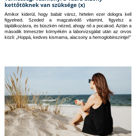
kettőtöknek van szüksége (x)
Amikor kiderül, hogy babát vársz, hirtelen ezer dologra kell 
figyelned. Szeded a magzatvédő vitamint, figyelsz a 
táplálkozásra, és büszkén nézed, ahogy nő a pocakod. Aztán a 
második trimeszter környékén a laborvizsgálat után az orvos 
közli: „Hoppá, kedves kismama, alacsony a hemoglobinszintje!”