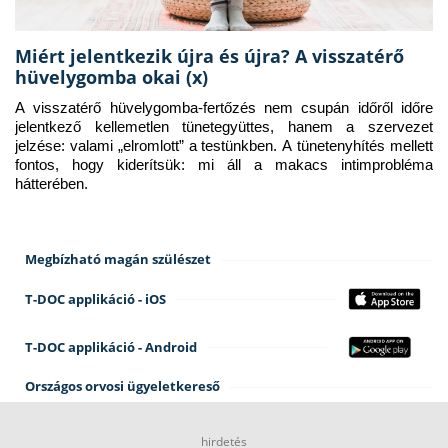
Miért jelentkezik újra és újra? A visszatérő
hüvelygomba okai (x)
A visszatérő hüvelygomba-fertőzés nem csupán időről időre 
jelentkező kellemetlen tünetegyüttes, hanem a szervezet 
jelzése: valami „elromlott” a testünkben. A tünetenyhítés mellett 
fontos, hogy kiderítsük: mi áll a makacs intimprobléma 
hátterében.
Megbízható magán szülészet
T-DOC applikáció - iOS
T-DOC applikáció - Android
Országos orvosi ügyeletkereső
hirdetés