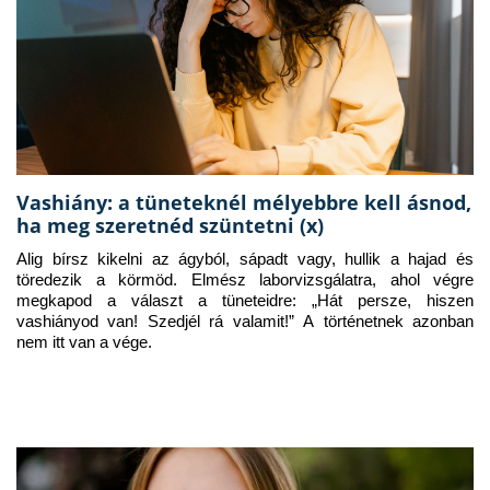
Vashiány: a tüneteknél mélyebbre kell ásnod,
ha meg szeretnéd szüntetni (x)
Alig bírsz kikelni az ágyból, sápadt vagy, hullik a hajad és 
töredezik a körmöd. Elmész laborvizsgálatra, ahol végre 
megkapod a választ a tüneteidre: „Hát persze, hiszen 
vashiányod van! Szedjél rá valamit!” A történetnek azonban 
nem itt van a vége.