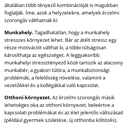
általában több tényező kombinációját is magukban
foglalják. Íme, azok a helyzetekre, amelyek érzelmi
szorongás válthatnak ki:
Munkahely.
Tagadhatatlan, hogy a munkahely
stresszes környezet lehet. Bár az átélt stressz egy
része motivációt válthat ki, a többi túlságosan
károsíthatja az egészséget. A leggyakoribb
munkahelyi stressztényező közé tartozik az alacsony
munkabér, a gyakori túlóra, a munkabiztonsági
problémák, a felelősség növelése, valamint a
vezetőkkel és a kollégákkal való kapcsolat.
Otthoni környezet.
Az érzelmi szorongás másik
lehetséges oka az otthoni környezet, beleértve a
kapcsolati problémákat és az élet jelentős változásait
(például gyermek születése, új otthonba költözés).