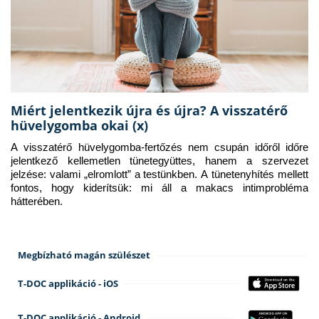
Miért jelentkezik újra és újra? A visszatérő
hüvelygomba okai (x)
A visszatérő hüvelygomba-fertőzés nem csupán időről időre 
jelentkező kellemetlen tünetegyüttes, hanem a szervezet 
jelzése: valami „elromlott” a testünkben. A tünetenyhítés mellett 
fontos, hogy kiderítsük: mi áll a makacs intimprobléma 
hátterében.
Megbízható magán szülészet
T-DOC applikáció - iOS
T-DOC applikáció - Android