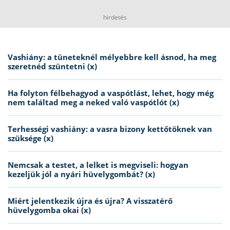
hirdetés
Vashiány: a tüneteknél mélyebbre kell ásnod, ha meg
szeretnéd szüntetni (x)
Ha folyton félbehagyod a vaspótlást, lehet, hogy még
nem találtad meg a neked való vaspótlót (x)
Terhességi vashiány: a vasra bizony kettőtöknek van
szüksége (x)
Nemcsak a testet, a lelket is megviseli: hogyan
kezeljük jól a nyári hüvelygombát? (x)
Miért jelentkezik újra és újra? A visszatérő
hüvelygomba okai (x)