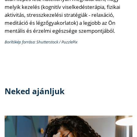
melyik kezelés (kognitív viselkedésterápia, fizikai
aktivitás, stresszkezelési stratégiák - relaxáció,
meditáció és légzőgyakorlatok) a legjobb az Ön
mentális és érzelmi egészsége szempontjából.
Borítókép forrása: Shutterstock / PuzzlePix
Neked ajánljuk