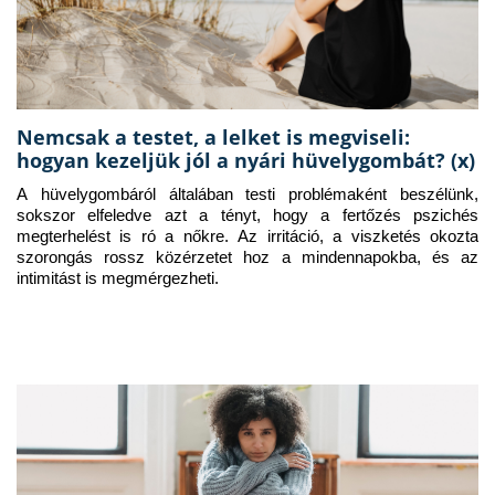
Nemcsak a testet, a lelket is megviseli:
hogyan kezeljük jól a nyári hüvelygombát? (x)
A hüvelygombáról általában testi problémaként beszélünk, 
sokszor elfeledve azt a tényt, hogy a fertőzés pszichés 
megterhelést is ró a nőkre. Az irritáció, a viszketés okozta 
szorongás rossz közérzetet hoz a mindennapokba, és az 
intimitást is megmérgezheti.