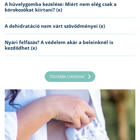
A hüvelygomba kezelése: Miért nem elég csak a
kórokozókat kiirtani? (x)
A dehidratáció nem várt szövődményei (x)
Nyári felfázás? A védelem akár a beleinknél is
kezdődhet (x)
TOVÁBBI CIKKEINK