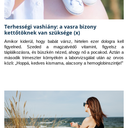
Terhességi vashiány: a vasra bizony
kettőtöknek van szüksége (x)
Amikor kiderül, hogy babát vársz, hirtelen ezer dologra kell 
figyelned. Szeded a magzatvédő vitamint, figyelsz a 
táplálkozásra, és büszkén nézed, ahogy nő a pocakod. Aztán a 
második trimeszter környékén a laborvizsgálat után az orvos 
közli: „Hoppá, kedves kismama, alacsony a hemoglobinszintje!”