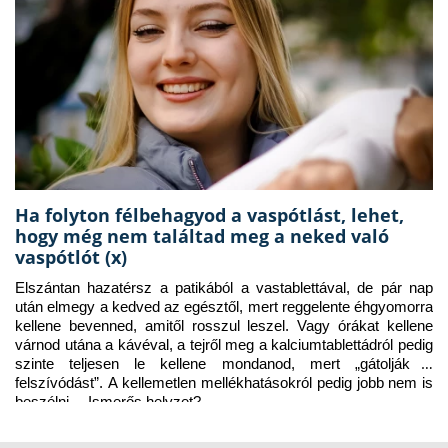
Ha folyton félbehagyod a vaspótlást, lehet,
hogy még nem találtad meg a neked való
vaspótlót (x)
Elszántan hazatérsz a patikából a vastablettával, de pár nap 
után elmegy a kedved az egésztől, mert reggelente éhgyomorra 
kellene bevenned, amitől rosszul leszel. Vagy órákat kellene 
várnod utána a kávéval, a tejről meg a kalciumtablettádról pedig 
szinte teljesen le kellene mondanod, mert „gátolják a 
felszívódást”. A kellemetlen mellékhatásokról pedig jobb nem is 
beszélni… Ismerős helyzet?