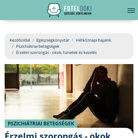
hirdetés
LELKI EGÉSZSÉG
Bejelentkezés
EGÉSZSÉGKÖNYVTÁR
Kezdőoldal
Egészségkönyvtár
Hétköznapi bajaink
Pszichiátriai betegségek
BETEGSÉGKALAUZ
Érzelmi szorongás - okok, tünetek és kezelés
ÜGYELETKERESŐ
ORVOS VÁLASZOL
ORVOSKERESŐ
PSZICHIÁTRIAI BETEGSÉGEK
Érzelmi szorongás - okok,