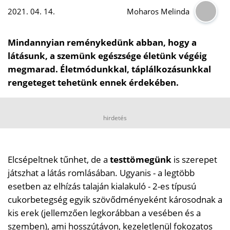
2021. 04. 14.
Moharos Melinda
Mindannyian reménykedünk abban, hogy a
látásunk, a szemünk egészsége életünk végéig
megmarad. Életmódunkkal, táplálkozásunkkal
rengeteget tehetünk ennek érdekében.
hirdetés
Elcsépeltnek tűnhet, de a
testtömegünk
is szerepet
játszhat a látás romlásában. Ugyanis - a legtöbb
esetben az elhízás talaján kialakuló - 2-es típusú
cukorbetegség egyik szövődményeként károsodnak a
kis erek (jellemzően legkorábban a vesében és a
szemben), ami hosszútávon, kezeletlenül fokozatos