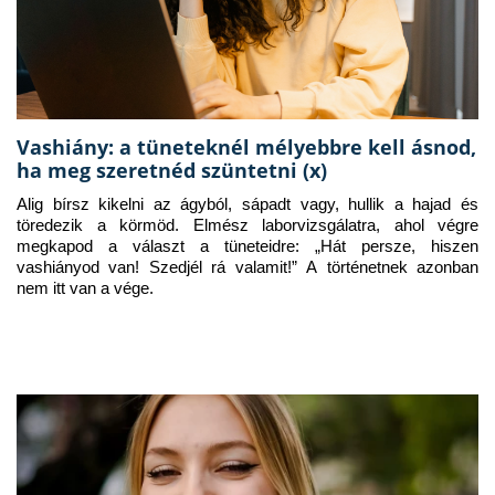
Vashiány: a tüneteknél mélyebbre kell ásnod,
ha meg szeretnéd szüntetni (x)
Alig bírsz kikelni az ágyból, sápadt vagy, hullik a hajad és 
töredezik a körmöd. Elmész laborvizsgálatra, ahol végre 
megkapod a választ a tüneteidre: „Hát persze, hiszen 
vashiányod van! Szedjél rá valamit!” A történetnek azonban 
nem itt van a vége.