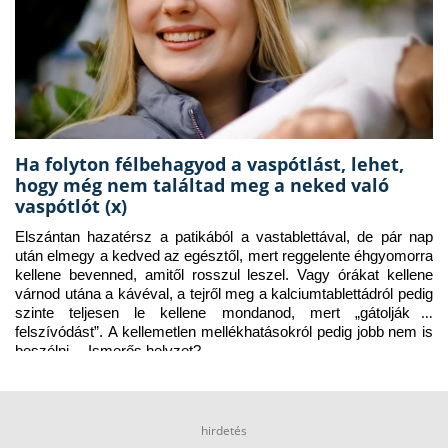
Ha folyton félbehagyod a vaspótlást, lehet,
hogy még nem találtad meg a neked való
vaspótlót (x)
Elszántan hazatérsz a patikából a vastablettával, de pár nap 
után elmegy a kedved az egésztől, mert reggelente éhgyomorra 
kellene bevenned, amitől rosszul leszel. Vagy órákat kellene 
várnod utána a kávéval, a tejről meg a kalciumtablettádról pedig 
szinte teljesen le kellene mondanod, mert „gátolják a 
felszívódást”. A kellemetlen mellékhatásokról pedig jobb nem is 
beszélni… Ismerős helyzet?
hirdetés