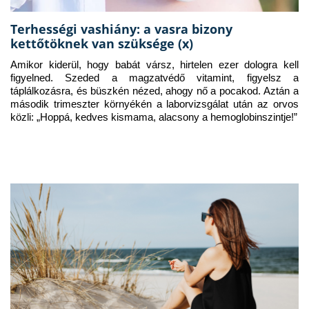
Terhességi vashiány: a vasra bizony
kettőtöknek van szüksége (x)
Amikor kiderül, hogy babát vársz, hirtelen ezer dologra kell 
figyelned. Szeded a magzatvédő vitamint, figyelsz a 
táplálkozásra, és büszkén nézed, ahogy nő a pocakod. Aztán a 
második trimeszter környékén a laborvizsgálat után az orvos 
közli: „Hoppá, kedves kismama, alacsony a hemoglobinszintje!”