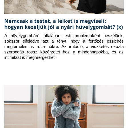
Nemcsak a testet, a lelket is megviseli:
hogyan kezeljük jól a nyári hüvelygombát? (x)
A hüvelygombáról általában testi problémaként beszélünk, 
sokszor elfeledve azt a tényt, hogy a fertőzés pszichés 
megterhelést is ró a nőkre. Az irritáció, a viszketés okozta 
szorongás rossz közérzetet hoz a mindennapokba, és az 
intimitást is megmérgezheti.