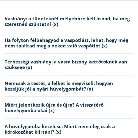
Vashiány: a tüneteknél mélyebbre kell ásnod, ha meg
szeretnéd szüntetni (x)
Ha folyton félbehagyod a vaspótlást, lehet, hogy még
nem találtad meg a neked való vaspótlót (x)
Terhességi vashiány: a vasra bizony kettőtöknek van
szüksége (x)
Nemcsak a testet, a lelket is megviseli: hogyan
kezeljük jól a nyári hüvelygombát? (x)
Miért jelentkezik újra és újra? A visszatérő
hüvelygomba okai (x)
A hüvelygomba kezelése: Miért nem elég csak a
kórokozókat kiirtani? (x)