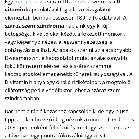
Egy
meta-analízis
során 10, a száraz szem és a
D-
vitamin
kapcsolatával foglalkozó vizsgálatot
elemeztek, bennük összesen 18919 fő adataival. A
száraz szem szindróma
napjaink egyik „új”
betegsége, kiváltó okai között a fokozott monitor-,
vagy képernyő nézés, a légszennyezettség, a
dohányzás is állhat. Az adatok szerint az alacsonyabb
D-vitamin szintje kapcsolatot mutat az alacsonyabb
fokú könnytermeléssel, és a száraz szemmel
kapcsolatos kellemetlenebb tünetek súlyosságával. A
D-vitamin hiánya egy önálló rizikófaktor, a megfelelő
ellátottság pedig védőfaktor lehet a száraz szem
szindrómában.
Bár nem a táplálkozáshoz kapcsolódik, de egy plusz
tipp: amikor hosszú ideig nézzük a monitort, érdemes
20-30 percenként felnézni és mintegy szemtornaként
a távolban egy pontra fókuszálni. Így kicsit