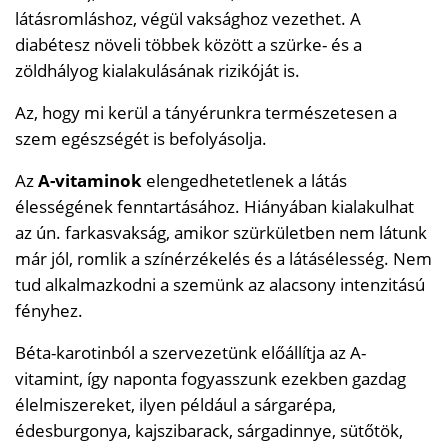
látásromláshoz, végül vaksághoz vezethet. A
diabétesz növeli többek között a szürke- és a
zöldhályog kialakulásának rizikóját is.
Az, hogy mi kerül a tányérunkra természetesen a
szem egészségét is befolyásolja.
Az
A-vitaminok
elengedhetetlenek a látás
élességének fenntartásához. Hiányában kialakulhat
az ún. farkasvakság, amikor szürkületben nem látunk
már jól, romlik a színérzékelés és a látásélesség. Nem
tud alkalmazkodni a szemünk az alacsony intenzitású
fényhez.
Béta-karotinból a szervezetünk előállítja az A-
vitamint, így naponta fogyasszunk ezekben gazdag
élelmiszereket, ilyen például a sárgarépa,
édesburgonya, kajszibarack, sárgadinnye, sütőtök,