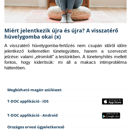
Miért jelentkezik újra és újra? A visszatérő
hüvelygomba okai (x)
A visszatérő hüvelygomba-fertőzés nem csupán időről időre 
jelentkező kellemetlen tünetegyüttes, hanem a szervezet 
jelzése: valami „elromlott” a testünkben. A tünetenyhítés mellett 
fontos, hogy kiderítsük: mi áll a makacs intimprobléma 
hátterében.
Megbízható magán szülészet
T-DOC applikáció - iOS
T-DOC applikáció - Android
Országos orvosi ügyeletkereső