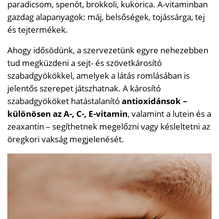
paradicsom, spenót, brokkoli, kukorica. A-vitaminban
gazdag alapanyagok: máj, belsőségek, tojássárga, tej
és tejtermékek.
Ahogy idősödünk, a szervezetünk egyre nehezebben
tud megküzdeni a sejt- és szövetkárosító
szabadgyökökkel, amelyek a látás romlásában is
jelentős szerepet játszhatnak. A károsító
szabadgyököket hatástalanító
antioxidánsok –
különösen az A-, C-, E-vitamin
, valamint a lutein és a
zeaxantin – segíthetnek megelőzni vagy késleltetni az
öregkori vakság megjelenését.