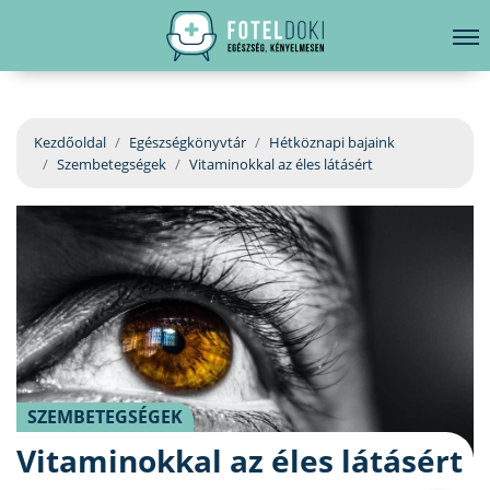
hirdetés
LELKI EGÉSZSÉG
Bejelentkezés
EGÉSZSÉGKÖNYVTÁR
Kezdőoldal
Egészségkönyvtár
Hétköznapi bajaink
Szembetegségek
Vitaminokkal az éles látásért
BETEGSÉGKALAUZ
ÜGYELETKERESŐ
ORVOS VÁLASZOL
ORVOSKERESŐ
SZEMBETEGSÉGEK
Vitaminokkal az éles látásért