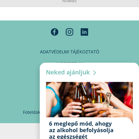
hirdetés
ADATVÉDELMI TÁJÉKOZTATÓ
IMPRESSZUM
Neked ajánljuk
MÉDIAAJÁNLAT
PARTNEREINK
KAPCSOLAT
Foteldoki
info@foteldoki.hu
Süti beállítások
6 meglepő mód, ahogy
az alkohol befolyásolja
az egészségét