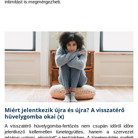
intimitást is megmérgezheti.
Miért jelentkezik újra és újra? A visszatérő
hüvelygomba okai (x)
A visszatérő hüvelygomba-fertőzés nem csupán időről időre 
jelentkező kellemetlen tünetegyüttes, hanem a szervezet 
jelzése: valami „elromlott” a testünkben. A tünetenyhítés mellett 