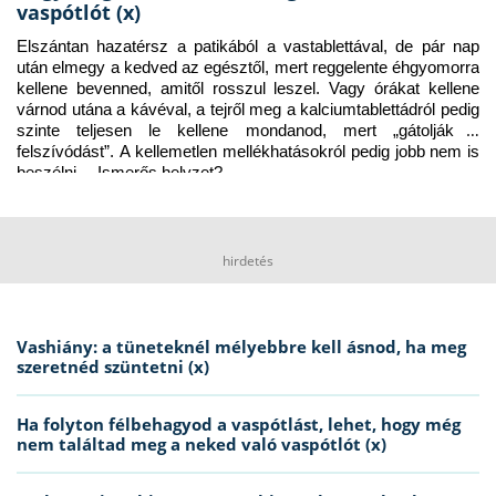
vaspótlót (x)
Elszántan hazatérsz a patikából a vastablettával, de pár nap 
után elmegy a kedved az egésztől, mert reggelente éhgyomorra 
kellene bevenned, amitől rosszul leszel. Vagy órákat kellene 
várnod utána a kávéval, a tejről meg a kalciumtablettádról pedig 
szinte teljesen le kellene mondanod, mert „gátolják a 
felszívódást”. A kellemetlen mellékhatásokról pedig jobb nem is 
beszélni… Ismerős helyzet?
hirdetés
Vashiány: a tüneteknél mélyebbre kell ásnod, ha meg
szeretnéd szüntetni (x)
Ha folyton félbehagyod a vaspótlást, lehet, hogy még
nem találtad meg a neked való vaspótlót (x)