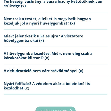
Terhességi vashiány: a vasra bizony kettőtöknek van
szüksége (x)
Nemcsak a testet, a lelket is megviseli: hogyan
kezeljük jól a nyári hüvelygombát? (x)
Miért jelentkezik újra és újra? A visszatérő
hüvelygomba okai (x)
A hüvelygomba kezelése: Miért nem elég csak a
kórokozókat kiirtani? (x)
A dehidratáció nem várt szövődményei (x)
Nyári felfázás? A védelem akár a beleinknél is
kezdődhet (x)
TOVÁBBI CIKKEINK