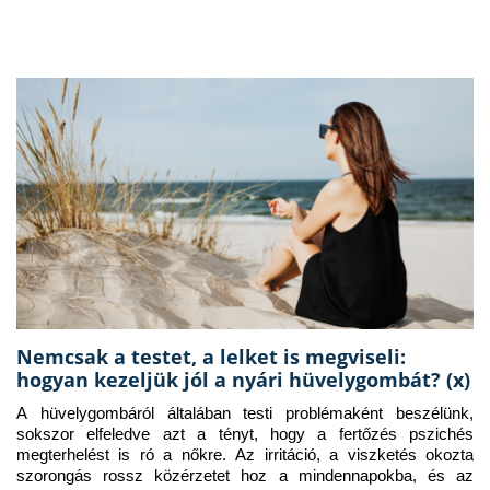
Nemcsak a testet, a lelket is megviseli:
hogyan kezeljük jól a nyári hüvelygombát? (x)
A hüvelygombáról általában testi problémaként beszélünk, 
sokszor elfeledve azt a tényt, hogy a fertőzés pszichés 
megterhelést is ró a nőkre. Az irritáció, a viszketés okozta 
szorongás rossz közérzetet hoz a mindennapokba, és az 