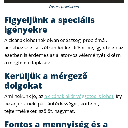
Forrás: pexels.com
Figyeljünk a speciális
igényekre
A cicának lehetnek olyan egészségi problémái,
amikhez speciális étrendet kell követnie, így ebben az
esetben is érdemes az állatorvos véleményét kikérni
a megfelelő táplálásról.
Kerüljük a mérgező
dolgokat
Ami nekünk jó, az
a cicának akár végzetes is lehet
, így
ne adjunk neki például édességet, koffeint,
tejtermékeket, szőlőt, hagymát.
Fontos a mennyiség és a