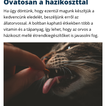
Óvatosan a házikoszttal
Ha úgy döntünk, hogy ezentúl magunk készítjük a
kedvencünk eledelét, beszéljünk erről az
állatorvossal. A boltban kapható étkekben több a
vitamin és a tápanyag, így lehet, hogy az orvos a
házikoszt mellé étrendkiegészítőket is javasolni fog.