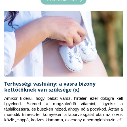
Terhességi vashiány: a vasra bizony
kettőtöknek van szüksége (x)
Amikor kiderül, hogy babát vársz, hirtelen ezer dologra kell 
figyelned. Szeded a magzatvédő vitamint, figyelsz a 
táplálkozásra, és büszkén nézed, ahogy nő a pocakod. Aztán a 
második trimeszter környékén a laborvizsgálat után az orvos 
közli: „Hoppá, kedves kismama, alacsony a hemoglobinszintje!”