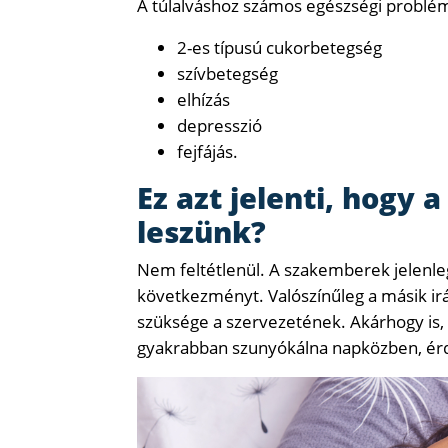
A túlalváshoz számos egészségi probléma
2-es típusú cukorbetegség
szívbetegség
elhízás
depresszió
fejfájás.
Ez azt jelenti, hogy 
leszünk?
Nem feltétlenül. A szakemberek jelenl
következményt. Valószínűleg a másik ir
szüksége a szervezetének. Akárhogy is,
gyakrabban szunyókálna napközben, érd