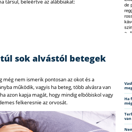
 társul, beleértve az alábbiakat:
de 
reg
ros
káv
szi
a f
ped
a túl sok alvástól betegek
eg még nem ismerik pontosan az okot és a
Vas
ányba működik, vagyis ha beteg, több alvásra van
meg
 ha azon kapja magát, hogy mindig elbóbiskol vagy
Ha 
emes felkeresnie az orvosát.
még
Ter
van
Nem