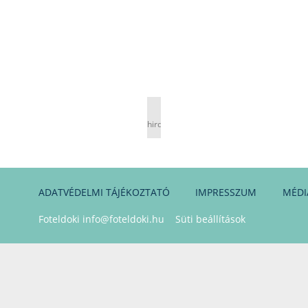
hirdetés
ADATVÉDELMI TÁJÉKOZTATÓ
IMPRESSZUM
MÉDI
Foteldoki
info@foteldoki.hu
Süti beállítások