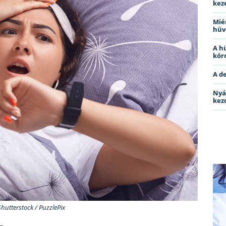
kez
Miér
hüv
A h
kóro
A d
Nyá
kez
Shutterstock / PuzzlePix