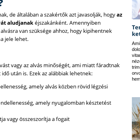
?
k, de általában a szakértők azt javasolják, hogy
az
rát aludjanak
éjszakánként. Amennyiben
Te
 alvásra van szüksége ahhoz, hogy kipihentnek
ke
 jele lehet.
Ami
dol
vit
néz
ást vagy az alvás minőségét, ami miatt fáradtnak
tri
idő után is. Ezek az alábbiak lehetnek:
orv
hem
dellenesség, amely alvás közben rövid légzési
rendellenesség, amely nyugalomban késztetést
ja vagy összeszorítja a fogait