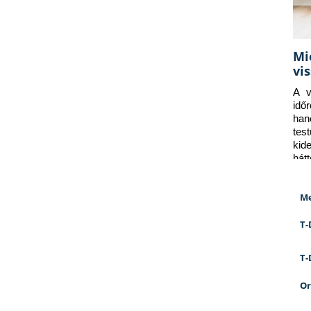
Mi
vi
A v
idő
han
tes
kid
hát
Me
T-
T-
Or