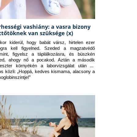
rhességi vashiány: a vasra bizony
ttőtöknek van szüksége (x)
kor kiderül, hogy babát vársz, hirtelen ezer 
ogra kell figyelned. Szeded a magzatvédő 
amint, figyelsz a táplálkozásra, és büszkén 
ed, ahogy nő a pocakod. Aztán a második 
meszter környékén a laborvizsgálat után az 
os közli: „Hoppá, kedves kismama, alacsony a 
oglobinszintje!”