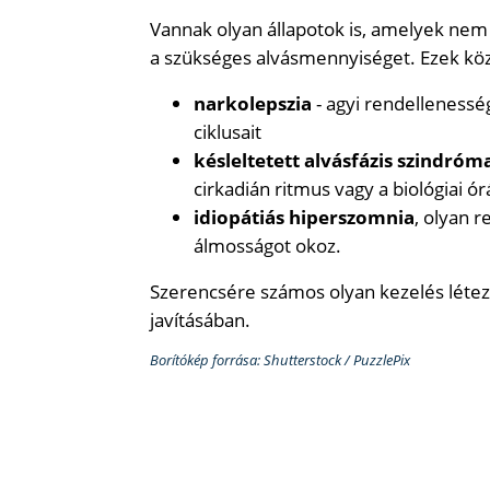
Vannak olyan állapotok is, amelyek nem 
a szükséges alvásmennyiséget. Ezek köz
narkolepszia
- agyi rendellenessé
ciklusait
késleltetett alvásfázis szindróm
cirkadián ritmus vagy a biológiai ó
idiopátiás hiperszomnia
, olyan 
álmosságot okoz.
Szerencsére számos olyan kezelés létez
javításában.
Borítókép forrása: Shutterstock / PuzzlePix