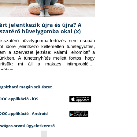
ért jelentkezik újra és újra? A
sszatérő hüvelygomba okai (x)
isszatérő hüvelygomba-fertőzés nem csupán 
ről időre jelentkező kellemetlen tünetegyüttes, 
em a szervezet jelzése: valami „elromlott” a 
tünkben. A tünetenyhítés mellett fontos, hogy 
erítsük: mi áll a makacs intimprobléma 
terében.
gbízható magán szülészet
DOC applikáció - iOS
DOC applikáció - Android
szágos orvosi ügyeletkereső