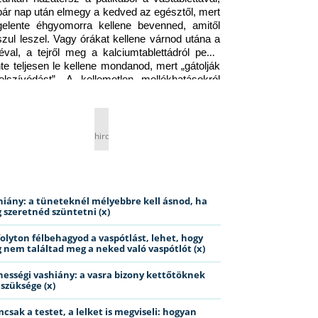
pár nap után elmegy a kedved az egésztől, mert 
gelente éhgyomorra kellene bevenned, amitől 
szul leszel. Vagy órákat kellene várnod utána a 
éval, a tejről meg a kalciumtablettádról pedig 
nte teljesen le kellene mondanod, mert „gátolják 
elszívódást”. A kellemetlen mellékhatásokról 
ig jobb nem is beszélni… Ismerős helyzet?
hirdetés
hiány: a tüneteknél mélyebbre kell ásnod, ha
 szeretnéd szüntetni (x)
folyton félbehagyod a vaspótlást, lehet, hogy
 nem találtad meg a neked való vaspótlót (x)
hességi vashiány: a vasra bizony kettőtöknek
 szüksége (x)
csak a testet, a lelket is megviseli: hogyan