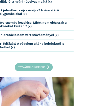
eljük jól a nyári hüvelygombát? (x)
t jelentkezik újra és újra? A visszatérő
elygomba okai (x)
üvelygomba kezelése: Miért nem elég csak a
kozókat kiirtani? (x)
ehidratáció nem várt szövődményei (x)
ri felfázás? A védelem akár a beleinknél is
dődhet (x)
TOVÁBBI CIKKEINK