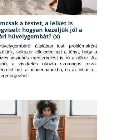
mcsak a testet, a lelket is
gviseli: hogyan kezeljük jól a
ári hüvelygombát? (x)
üvelygombáról általában testi problémaként 
zélünk, sokszor elfeledve azt a tényt, hogy a 
tőzés pszichés megterhelést is ró a nőkre. Az 
itáció, a viszketés okozta szorongás rossz 
érzetet hoz a mindennapokba, és az intimitást 
megmérgezheti.