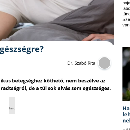
ha
lab
tün
Sze
van
egészségre?
Dr. Szabó Rita
ikus betegséghez köthető, nem beszélve az
radtságról, de a túl sok alvás sem egészséges.
Ha
hirdetés
le
ne
Els