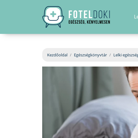
L
Kezdőoldal
Egészségkönyvtár
Lelki egészsé