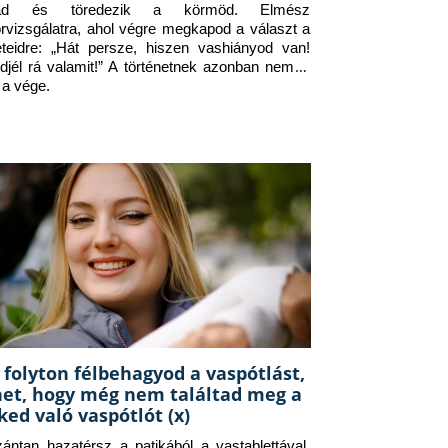
jad és töredezik a körmöd. Elmész 
orvizsgálatra, ahol végre megkapod a választ a 
eteidre: „Hát persze, hiszen vashiányod van! 
djél rá valamit!” A történetnek azonban nem itt 
 a vége.
 folyton félbehagyod a vaspótlást,
het, hogy még nem találtad meg a
ked való vaspótlót (x)
zántan hazatérsz a patikából a vastablettával, 