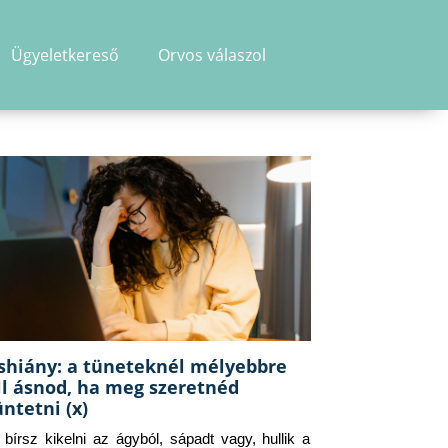
Ügyeletkereső
Orvos válaszol
shiány: a tüneteknél mélyebbre
ll ásnod, ha meg szeretnéd
üntetni (x)
g bírsz kikelni az ágyból, sápadt vagy, hullik a 