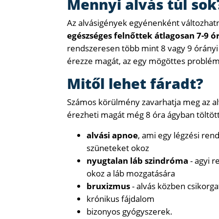
Mennyi alvás túl sok
Az alvásigények egyénenként változhatna
egészséges felnőttek átlagosan 7-9 ó
rendszeresen több mint 8 vagy 9 órányi
érezze magát, az egy mögöttes probléma
Mitől lehet fáradt?
Számos körülmény zavarhatja meg az alv
érezheti magát még 8 óra ágyban töltött 
alvási apnoe
, ami egy légzési ren
szüneteket okoz
nyugtalan láb szindróma
- agyi 
okoz a láb mozgatására
bruxizmus
- alvás közben csikorgat
krónikus fájdalom
bizonyos gyógyszerek.