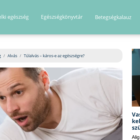
elki egészség
Egészségkönyvtár
Betegségkalauz
hirdetés
g
Alvás
Túlalvás – káros-e az egészségre?
Va
ke
sz
Ali