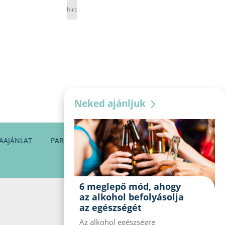
hirdetés
Neked ajánljuk
AAJÁNLAT
PARTNEREINK
KAPCSOLAT
6 meglepő mód, ahogy
az alkohol befolyásolja
az egészségét
Az alkohol egészségre