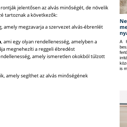
rontják jelentősen az alvás minőségét, de növelik
é tartoznak a következők:
Ne
me
g, amely megzavarja a szervezet alvás-ébrenlét
ny
a
, ami egy olyan rendellenesség, amelyben a
A h
bes
rája megnehezíti a reggeli ébredést
fer
rendellenesség, amely ismeretlen okokból túlzott
irr
köz
is 
ik, amely segíthet az alvás minőségének