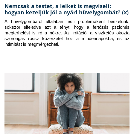
Nemcsak a testet, a lelket is megviseli:
hogyan kezeljük jól a nyári hüvelygombát? (x)
A hüvelygombáról általában testi problémaként beszélünk, 
sokszor elfeledve azt a tényt, hogy a fertőzés pszichés 
megterhelést is ró a nőkre. Az irritáció, a viszketés okozta 
szorongás rossz közérzetet hoz a mindennapokba, és az 
intimitást is megmérgezheti.