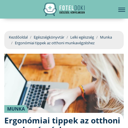
hirdetés
LELKI EGÉSZSÉG
Bejelentkezés
EGÉSZSÉGKÖNYVTÁR
Kezdőoldal
Egészségkönyvtár
Lelki egészség
Munka
Ergonómiai tippek az otthoni munkavégzéshez
BETEGSÉGKALAUZ
ÜGYELETKERESŐ
ORVOS VÁLASZOL
ORVOSKERESŐ
MUNKA
Ergonómiai tippek az otthoni