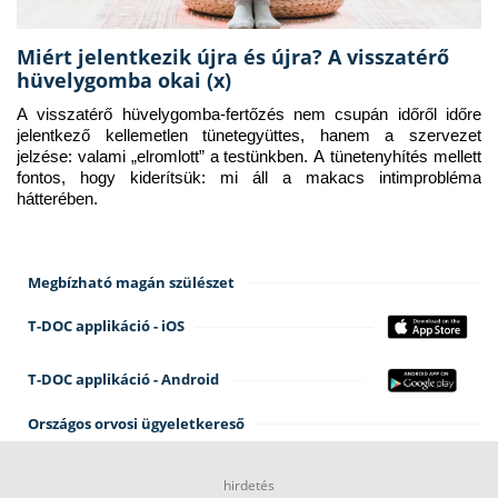
Miért jelentkezik újra és újra? A visszatérő
hüvelygomba okai (x)
A visszatérő hüvelygomba-fertőzés nem csupán időről időre 
jelentkező kellemetlen tünetegyüttes, hanem a szervezet 
jelzése: valami „elromlott” a testünkben. A tünetenyhítés mellett 
fontos, hogy kiderítsük: mi áll a makacs intimprobléma 
hátterében.
Megbízható magán szülészet
T-DOC applikáció - iOS
T-DOC applikáció - Android
Országos orvosi ügyeletkereső
hirdetés