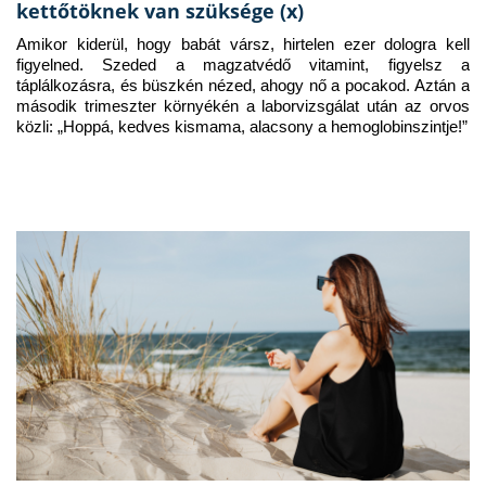
kettőtöknek van szüksége (x)
Amikor kiderül, hogy babát vársz, hirtelen ezer dologra kell 
figyelned. Szeded a magzatvédő vitamint, figyelsz a 
táplálkozásra, és büszkén nézed, ahogy nő a pocakod. Aztán a 
második trimeszter környékén a laborvizsgálat után az orvos 
közli: „Hoppá, kedves kismama, alacsony a hemoglobinszintje!”