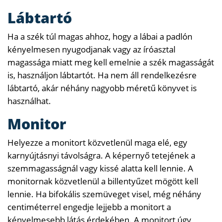
Lábtartó
Ha a szék túl magas ahhoz, hogy a lábai a padlón
kényelmesen nyugodjanak vagy az íróasztal
magassága miatt meg kell emelnie a szék magasságát
is, használjon lábtartót. Ha nem áll rendelkezésre
lábtartó, akár néhány nagyobb méretű könyvet is
használhat.
Monitor
Helyezze a monitort közvetlenül maga elé, egy
karnyújtásnyi távolságra. A képernyő tetejének a
szemmagasságnál vagy kissé alatta kell lennie. A
monitornak közvetlenül a billentyűzet mögött kell
lennie. Ha bifokális szemüveget visel, még néhány
centiméterrel engedje lejjebb a monitort a
kényelmesebb látás érdekében. A monitort úgy