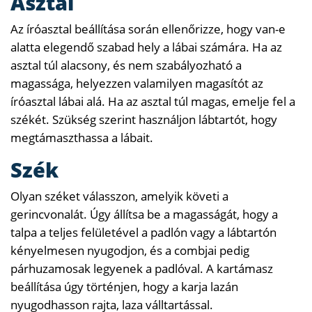
Asztal
Az íróasztal beállítása során ellenőrizze, hogy van-e
alatta elegendő szabad hely a lábai számára. Ha az
asztal túl alacsony, és nem szabályozható a
magassága, helyezzen valamilyen magasítót az
íróasztal lábai alá. Ha az asztal túl magas, emelje fel a
székét. Szükség szerint használjon lábtartót, hogy
megtámaszthassa a lábait.
Szék
Olyan széket válasszon, amelyik követi a
gerincvonalát. Úgy állítsa be a magasságát, hogy a
talpa a teljes felületével a padlón vagy a lábtartón
kényelmesen nyugodjon, és a combjai pedig
párhuzamosak legyenek a padlóval. A kartámasz
beállítása úgy történjen, hogy a karja lazán
nyugodhasson rajta, laza válltartással.