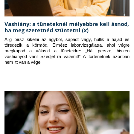
Vashiány: a tüneteknél mélyebbre kell ásnod,
ha meg szeretnéd szüntetni (x)
Alig bírsz kikelni az ágyból, sápadt vagy, hullik a hajad és 
töredezik a körmöd. Elmész laborvizsgálatra, ahol végre 
megkapod a választ a tüneteidre: „Hát persze, hiszen 
vashiányod van! Szedjél rá valamit!” A történetnek azonban 
nem itt van a vége.