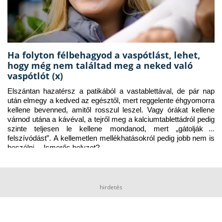
Ha folyton félbehagyod a vaspótlást, lehet,
hogy még nem találtad meg a neked való
vaspótlót (x)
Elszántan hazatérsz a patikából a vastablettával, de pár nap 
után elmegy a kedved az egésztől, mert reggelente éhgyomorra 
kellene bevenned, amitől rosszul leszel. Vagy órákat kellene 
várnod utána a kávéval, a tejről meg a kalciumtablettádról pedig 
szinte teljesen le kellene mondanod, mert „gátolják a 
felszívódást”. A kellemetlen mellékhatásokról pedig jobb nem is 
beszélni… Ismerős helyzet?
hirdetés