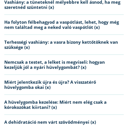
Vashiány: a tüneteknél mélyebbre kell ásnod, ha meg
szeretnéd szüntetni (x)
Ha folyton félbehagyod a vaspótlást, lehet, hogy még
nem találtad meg a neked való vaspótlót (x)
Terhességi vashiány: a vasra bizony kettőtöknek van
szüksége (x)
Nemcsak a testet, a lelket is megviseli: hogyan
kezeljük jól a nyári hüvelygombát? (x)
Miért jelentkezik újra és újra? A visszatérő
hüvelygomba okai (x)
A hüvelygomba kezelése: Miért nem elég csak a
kórokozókat kiirtani? (x)
A dehidratáció nem várt szövődményei (x)