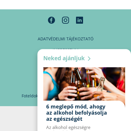
ADATVÉDELMI TÁJÉKOZTATÓ
IMPRESSZUM
Neked ajánljuk
MÉDIAAJÁNLAT
PARTNEREINK
KAPCSOLAT
Foteldoki
info@foteldoki.hu
Süti beállítások
6 meglepő mód, ahogy
az alkohol befolyásolja
az egészségét
Az alkohol egészségre