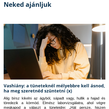
Neked ajánljuk
Vashiány: a tüneteknél mélyebbre kell ásnod,
ha meg szeretnéd szüntetni (x)
Alig bírsz kikelni az ágyból, sápadt vagy, hullik a hajad és 
töredezik a körmöd. Elmész laborvizsgálatra, ahol végre 
megkapod a választ a tüneteidre: „Hát persze, hiszen 