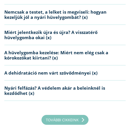
Nemcsak a testet, a lelket is megviseli: hogyan
kezeljük jól a nyári hüvelygombát? (x)
Miért jelentkezik újra és újra? A visszatérő
hüvelygomba okai (x)
A hüvelygomba kezelése: Miért nem elég csak a
kórokozókat kiirtani? (x)
A dehidratáció nem várt szövődményei (x)
Nyári felfázás? A védelem akár a beleinknél is
kezdődhet (x)
TOVÁBBI CIKKEINK