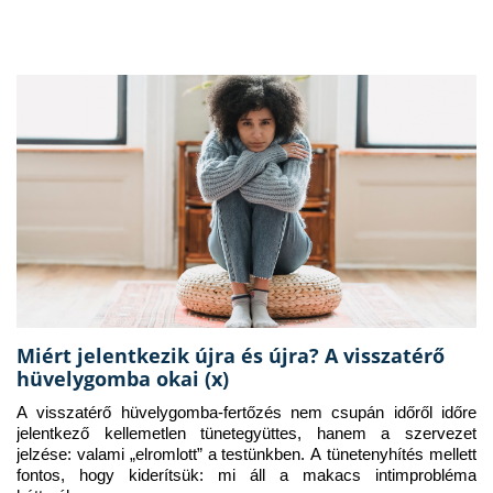
Miért jelentkezik újra és újra? A visszatérő
hüvelygomba okai (x)
A visszatérő hüvelygomba-fertőzés nem csupán időről időre 
jelentkező kellemetlen tünetegyüttes, hanem a szervezet 
jelzése: valami „elromlott” a testünkben. A tünetenyhítés mellett 
fontos, hogy kiderítsük: mi áll a makacs intimprobléma 