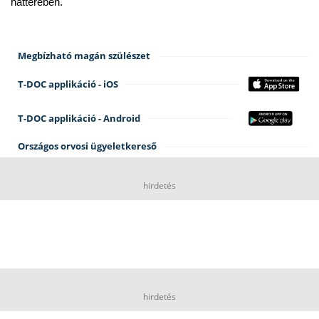
hátterében.
Megbízható magán szülészet
T-DOC applikáció - iOS
T-DOC applikáció - Android
Országos orvosi ügyeletkereső
hirdetés
hirdetés