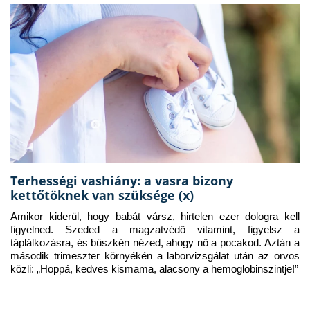
Terhességi vashiány: a vasra bizony
kettőtöknek van szüksége (x)
Amikor kiderül, hogy babát vársz, hirtelen ezer dologra kell 
figyelned. Szeded a magzatvédő vitamint, figyelsz a 
táplálkozásra, és büszkén nézed, ahogy nő a pocakod. Aztán a 
második trimeszter környékén a laborvizsgálat után az orvos 
közli: „Hoppá, kedves kismama, alacsony a hemoglobinszintje!”