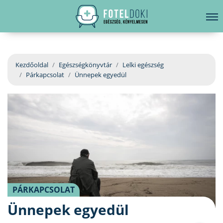
hirdetés
LELKI EGÉSZSÉG
Bejelentkezés
EGÉSZSÉGKÖNYVTÁR
Kezdőoldal
Egészségkönyvtár
Lelki egészség
Párkapcsolat
Ünnepek egyedül
BETEGSÉGKALAUZ
ÜGYELETKERESŐ
ORVOS VÁLASZOL
ORVOSKERESŐ
PÁRKAPCSOLAT
Ünnepek egyedül