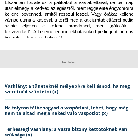
Elszántan hazatérsz a patikából a vastablettával, de pár nap 
után elmegy a kedved az egésztől, mert reggelente éhgyomorra 
kellene bevenned, amitől rosszul leszel. Vagy órákat kellene 
várnod utána a kávéval, a tejről meg a kalciumtablettádról pedig 
szinte teljesen le kellene mondanod, mert „gátolják a 
felszívódást”. A kellemetlen mellékhatásokról pedig jobb nem is 
beszélni… Ismerős helyzet?
hirdetés
Vashiány: a tüneteknél mélyebbre kell ásnod, ha meg
szeretnéd szüntetni (x)
Ha folyton félbehagyod a vaspótlást, lehet, hogy még
nem találtad meg a neked való vaspótlót (x)
Terhességi vashiány: a vasra bizony kettőtöknek van
szüksége (x)