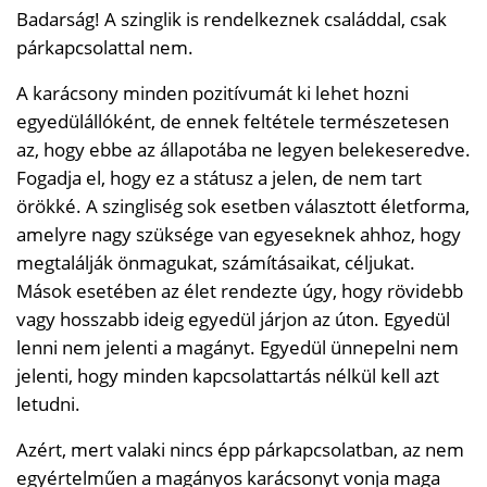
Badarság! A szinglik is rendelkeznek családdal, csak
párkapcsolattal nem.
A karácsony minden pozitívumát ki lehet hozni
egyedülállóként, de ennek feltétele természetesen
az, hogy ebbe az állapotába ne legyen belekeseredve.
Fogadja el, hogy ez a státusz a jelen, de nem tart
örökké. A szingliség sok esetben választott életforma,
amelyre nagy szüksége van egyeseknek ahhoz, hogy
megtalálják önmagukat, számításaikat, céljukat.
Mások esetében az élet rendezte úgy, hogy rövidebb
vagy hosszabb ideig egyedül járjon az úton. Egyedül
lenni nem jelenti a magányt. Egyedül ünnepelni nem
jelenti, hogy minden kapcsolattartás nélkül kell azt
letudni.
Azért, mert valaki nincs épp párkapcsolatban, az nem
egyértelműen a magányos karácsonyt vonja maga