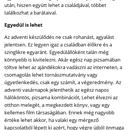
után, hiszen együtt lehet a családjával, többet
találkozhat a barátaival.
Egyedül is lehet
Az adventi készülődés ne csak rohanást, agyalást
jelentsen. Ez legyen igaz a családban élőkre és a
szinglikre egyaránt. Egyedülállóként talán még
könnyebb is kivitelezni. Akár egész nap pizsamában
töltve lehet az ajándékokra vadászni az interneten, a
csomagolás lehet tornászmutatvány vagy
ügyetlenkedés, csak egy számít, a végeredmény. Az
adventi vasárnapok jelenthetik az egész napos
hálóköntös, pizsama kombinációt, Lehet élvezni az
otthon melegét, a megkezdett könyv, vagy egy
kellemes film társaságában. Ennek még nagyobb
értéke lehet akkor, ha valaki egy mérgező
kapcsolatból lépett ki azért, hogy végre újból önmaga