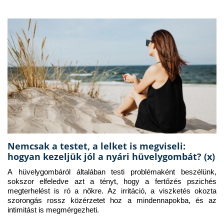
Nemcsak a testet, a lelket is megviseli:
hogyan kezeljük jól a nyári hüvelygombát? (x)
A hüvelygombáról általában testi problémaként beszélünk, 
sokszor elfeledve azt a tényt, hogy a fertőzés pszichés 
megterhelést is ró a nőkre. Az irritáció, a viszketés okozta 
szorongás rossz közérzetet hoz a mindennapokba, és az 
intimitást is megmérgezheti.