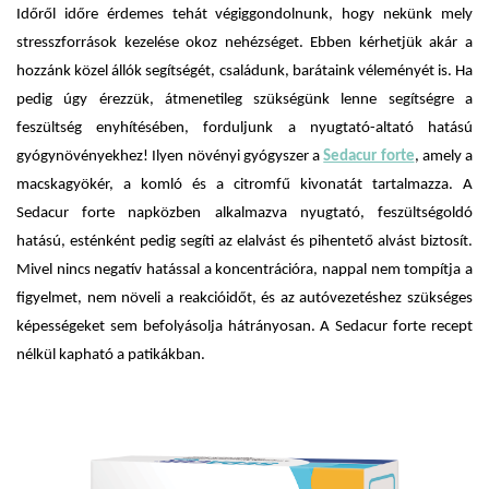
Időről időre érdemes tehát végiggondolnunk, hogy nekünk mely
stresszforrások kezelése okoz nehézséget. Ebben kérhetjük akár a
hozzánk közel állók segítségét, családunk, barátaink véleményét is. Ha
pedig úgy érezzük, átmenetileg szükségünk lenne segítségre a
feszültség enyhítésében, forduljunk a nyugtató-altató hatású
gyógynövényekhez! Ilyen növényi gyógyszer a
Sedacur forte
, amely a
macskagyökér, a komló és a citromfű kivonatát tartalmazza. A
Sedacur forte napközben alkalmazva nyugtató, feszültségoldó
hatású, esténként pedig segíti az elalvást és pihentető alvást biztosít.
Mivel nincs negatív hatással a koncentrációra, nappal nem tompítja a
figyelmet, nem növeli a reakcióidőt, és az autóvezetéshez szükséges
képességeket sem befolyásolja hátrányosan. A Sedacur forte recept
nélkül kapható a patikákban.