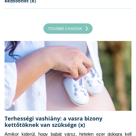
kezdődhet (x)
TOVÁBBI CIKKEINK
Terhességi vashiány: a vasra bizony
kettőtöknek van szüksége (x)
Amikor kiderül, hogy babát vársz, hirtelen ezer dologra kell 