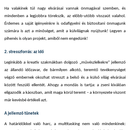
Ha valakinek túl nagy elvárásai vannak önmagával szemben, és
mindenben a legjobbra törekszik, az előbb-utóbb visszaüt valahol.
Érdemes a saját igényeinkre is odafigyelni és biztosítani önmagunk
számára is azt a minőséget, amit a külvilágnak nyújtunk! Legyen a
pihenés is olyan projekt, amiből nem engedünk!
2. stresszforrás: az idő
Leginkább a kreatív szakmákban dolgozó „művészlelkekre” jellemző
az állandó időzavar, de bármilyen alkotó, teremtő tevékenységet
végző embernek okozhat stresszt a belső és a külső világ elvárásai
között feszülő ellentét. Ahogy a mondás is tartja: a zseni kiválóan
eligazodik a káoszban, amit maga körül teremt – a környezete viszont
már kevésbé értékeli azt.
A jellemző tünetek
A határidőkkel való harc, a multitasking nem való mindenkinek: