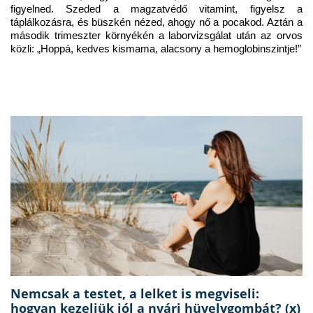
figyelned. Szeded a magzatvédő vitamint, figyelsz a 
táplálkozásra, és büszkén nézed, ahogy nő a pocakod. Aztán a 
második trimeszter környékén a laborvizsgálat után az orvos 
közli: „Hoppá, kedves kismama, alacsony a hemoglobinszintje!”
Nemcsak a testet, a lelket is megviseli:
hogyan kezeljük jól a nyári hüvelygombát? (x)