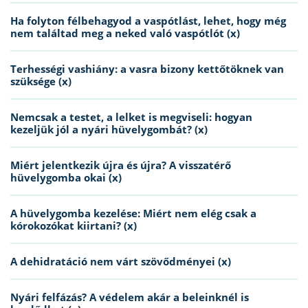
Ha folyton félbehagyod a vaspótlást, lehet, hogy még
nem találtad meg a neked való vaspótlót (x)
Terhességi vashiány: a vasra bizony kettőtöknek van
szüksége (x)
Nemcsak a testet, a lelket is megviseli: hogyan
kezeljük jól a nyári hüvelygombát? (x)
Miért jelentkezik újra és újra? A visszatérő
hüvelygomba okai (x)
A hüvelygomba kezelése: Miért nem elég csak a
kórokozókat kiirtani? (x)
A dehidratáció nem várt szövődményei (x)
Nyári felfázás? A védelem akár a beleinknél is