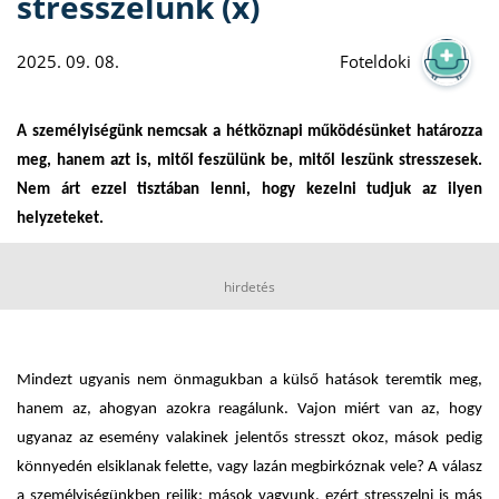
stresszelünk (x)
2025. 09. 08.
Foteldoki
A személyiségünk nemcsak a hétköznapi működésünket határozza
meg, hanem azt is, mitől feszülünk be, mitől leszünk stresszesek.
Nem árt ezzel tisztában lenni, hogy kezelni tudjuk az ilyen
helyzeteket.
hirdetés
Mindezt ugyanis nem önmagukban a külső hatások teremtik meg,
hanem az, ahogyan azokra reagálunk. Vajon miért van az, hogy
ugyanaz az esemény valakinek jelentős stresszt okoz, mások pedig
könnyedén elsiklanak felette, vagy lazán megbirkóznak vele? A válasz
a személyiségünkben rejlik: mások vagyunk, ezért stresszelni is más