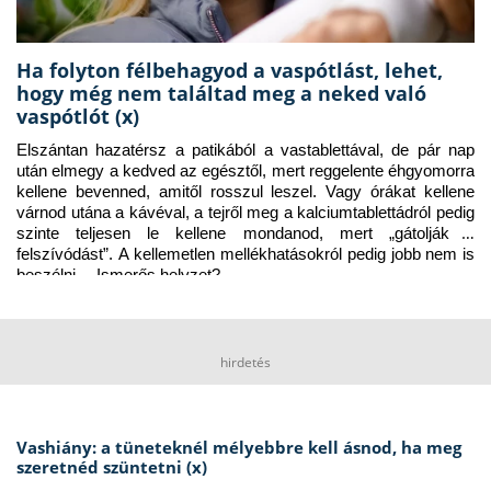
Ha folyton félbehagyod a vaspótlást, lehet,
hogy még nem találtad meg a neked való
vaspótlót (x)
Elszántan hazatérsz a patikából a vastablettával, de pár nap 
után elmegy a kedved az egésztől, mert reggelente éhgyomorra 
kellene bevenned, amitől rosszul leszel. Vagy órákat kellene 
várnod utána a kávéval, a tejről meg a kalciumtablettádról pedig 
szinte teljesen le kellene mondanod, mert „gátolják a 
felszívódást”. A kellemetlen mellékhatásokról pedig jobb nem is 
beszélni… Ismerős helyzet?
hirdetés
Vashiány: a tüneteknél mélyebbre kell ásnod, ha meg
szeretnéd szüntetni (x)