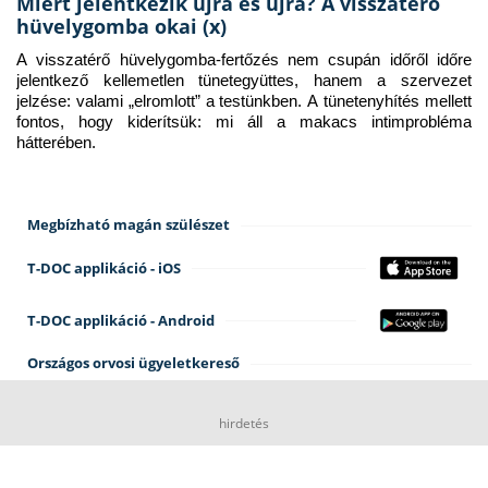
Miért jelentkezik újra és újra? A visszatérő
hüvelygomba okai (x)
A visszatérő hüvelygomba-fertőzés nem csupán időről időre 
jelentkező kellemetlen tünetegyüttes, hanem a szervezet 
jelzése: valami „elromlott” a testünkben. A tünetenyhítés mellett 
fontos, hogy kiderítsük: mi áll a makacs intimprobléma 
hátterében.
Megbízható magán szülészet
T-DOC applikáció - iOS
T-DOC applikáció - Android
Országos orvosi ügyeletkereső
hirdetés