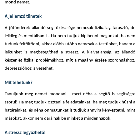
mond nemet.
A jellemző tünetek
A jótündérek állandó segítőkészsége nemcsak fizikailag fárasztó, de
lelkileg és mentálisan is. Ha nem tudjuk kipihenni magunkat, ha nem
tudunk feltöltődni, akkor előbb-utóbb nemcsak a testünket, hanem a
lelkünket is megbetegítheti a stressz. A kialvatlanság, az állandó
készenlét fizikai problémákhoz, míg a magány érzése szorongáshoz,
depresszióhoz is vezethet.
Mit tehetünk?
Tanuljunk meg nemet mondani – mert néha a segítő is segítségre
szorul! Ha meg tudjuk osztani a feladatainkat, ha meg tudjuk húzni a
határainkat, és néha önmagunkat is tudjuk annyira kényeztetni, mint
másokat, akkor nem darálnak be minket a mindennapok.
A stressz legyőzhető!