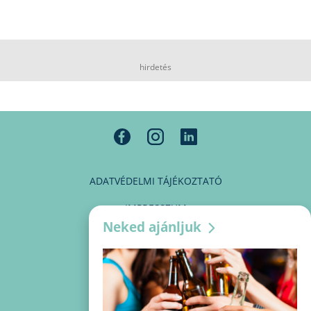
hirdetés
ADATVÉDELMI TÁJÉKOZTATÓ
IMPRESSZUM
Neked ajánljuk
MÉDIAAJÁNLAT
PARTNEREINK
KAPCSOLAT