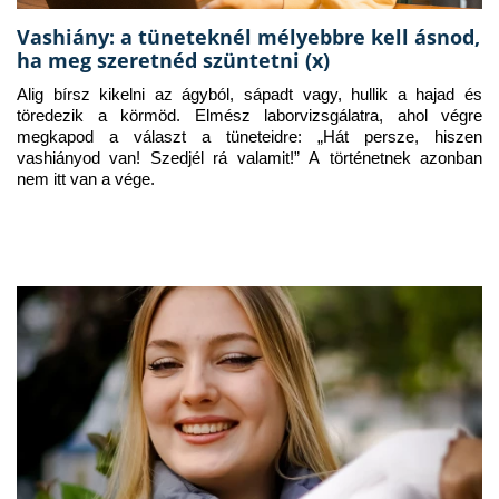
Vashiány: a tüneteknél mélyebbre kell ásnod,
ha meg szeretnéd szüntetni (x)
Alig bírsz kikelni az ágyból, sápadt vagy, hullik a hajad és 
töredezik a körmöd. Elmész laborvizsgálatra, ahol végre 
megkapod a választ a tüneteidre: „Hát persze, hiszen 
vashiányod van! Szedjél rá valamit!” A történetnek azonban 
nem itt van a vége.