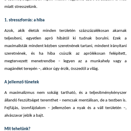
miatt stresszelünk.
1. stresszforrás: a hiba
Azok, akik életük minden területén százszázalékosan akarnak
teljesíteni, egyetlen apró hibától ki tudnak borulni. Ezek a
maximalisták mindent kézben szeretnének tartani, mindent irányítani
szeretnének, és ha hiba csúszik az aprólékosan felépített,
megtervezett menetrendbe – legyen az a munkahely vagy a
magánélet terepén –, akkor úgy érzik, összedől a világ.
A jellemző tünetek
A maximalizmus nem sokáig tartható, és a teljesítménykényszer
állandó feszültséget teremthet – nemcsak mentálisan, de a testben is.
Fejfájás, izomfájdalom – jellemzően a nyak és a váll területén –,
alvászavar jelzik a bajt.
Mit tehetünk?