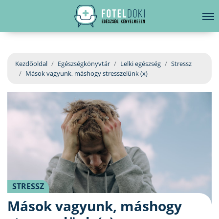
hirdetés
LELKI EGÉSZSÉG
Bejelentkezés
EGÉSZSÉGKÖNYVTÁR
Kezdőoldal
Egészségkönyvtár
Lelki egészség
Stressz
Mások vagyunk, máshogy stresszelünk (x)
BETEGSÉGKALAUZ
ÜGYELETKERESŐ
ORVOS VÁLASZOL
ORVOSKERESŐ
STRESSZ
Mások vagyunk, máshogy