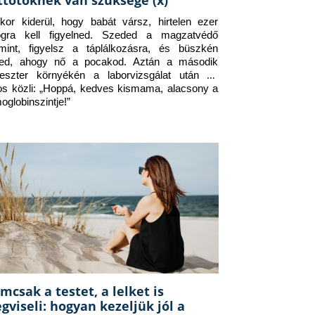
ttőtöknek van szüksége (x)
kor kiderül, hogy babát vársz, hirtelen ezer 
ogra kell figyelned. Szeded a magzatvédő 
amint, figyelsz a táplálkozásra, és büszkén 
ed, ahogy nő a pocakod. Aztán a második 
meszter környékén a laborvizsgálat után az 
os közli: „Hoppá, kedves kismama, alacsony a 
oglobinszintje!”
mcsak a testet, a lelket is
gviseli: hogyan kezeljük jól a