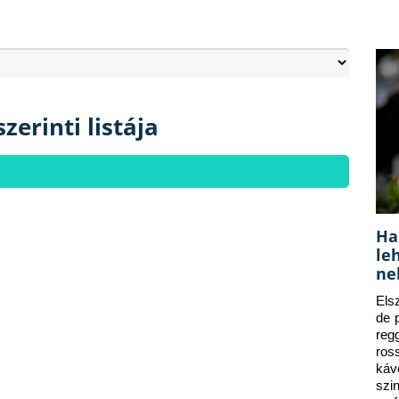
zerinti listája
Ha
le
ne
Els
de 
reg
ros
káv
szi