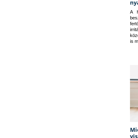
ny
A h
bes
fer
irr
köz
is 
Mi
vi