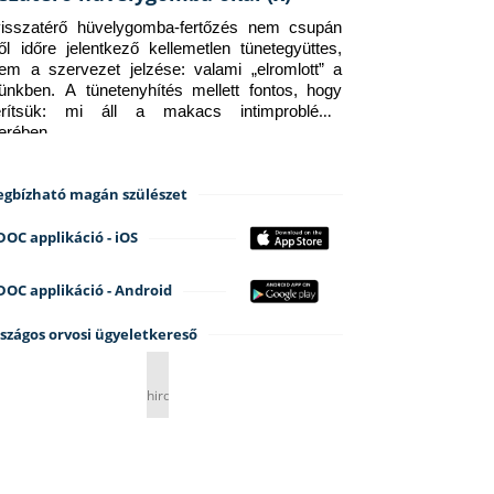
isszatérő hüvelygomba-fertőzés nem csupán 
ről időre jelentkező kellemetlen tünetegyüttes, 
em a szervezet jelzése: valami „elromlott” a 
tünkben. A tünetenyhítés mellett fontos, hogy 
erítsük: mi áll a makacs intimprobléma 
terében.
gbízható magán szülészet
DOC applikáció - iOS
DOC applikáció - Android
szágos orvosi ügyeletkereső
hirdetés