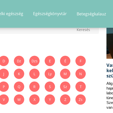
elki egészség
Egészségkönyvtár
Betegségkalauz
D
Dz
Dzs
E
É
F
Va
ke
J
K
L
Ly
M
N
sz
Ali
P
Q
R
S
Sz
T
ha
lab
tün
V
W
X
Y
Z
Zs
Sze
van