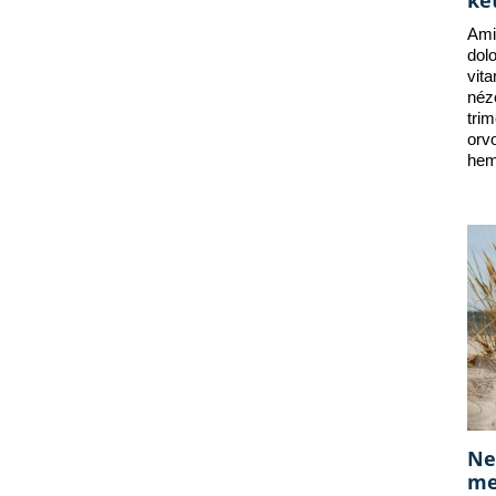
ke
Ami
dol
vit
néz
tri
orv
hem
Ne
me