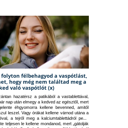
 folyton félbehagyod a vaspótlást,
het, hogy még nem találtad meg a
ked való vaspótlót (x)
zántan hazatérsz a patikából a vastablettával, 
pár nap után elmegy a kedved az egésztől, mert 
gelente éhgyomorra kellene bevenned, amitől 
szul leszel. Vagy órákat kellene várnod utána a 
éval, a tejről meg a kalciumtablettádról pedig 
nte teljesen le kellene mondanod, mert „gátolják 