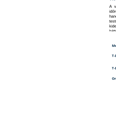
A v
idő
han
tes
kid
hát
Me
T-
T-
Or