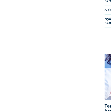
kóro
A d
Nyá
kez
Te