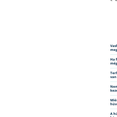
a f
ped
Vas
meg
Ha 
még
Ter
van
Nem
kez
Miér
hüv
A h