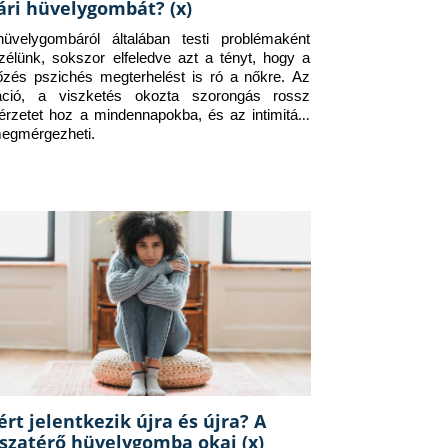
ári hüvelygombát? (x)
üvelygombáról általában testi problémaként 
zélünk, sokszor elfeledve azt a tényt, hogy a 
tőzés pszichés megterhelést is ró a nőkre. Az 
itáció, a viszketés okozta szorongás rossz 
érzetet hoz a mindennapokba, és az intimitást 
megmérgezheti.
ért jelentkezik újra és újra? A
sszatérő hüvelygomba okai (x)