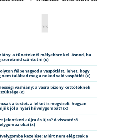
elszívódást”. A kellemetlen mellékhatásokról 
ig jobb nem is beszélni… Ismerős helyzet?
hirdetés
hiány: a tüneteknél mélyebbre kell ásnod, ha
 szeretnéd szüntetni (x)
folyton félbehagyod a vaspótlást, lehet, hogy
 nem találtad meg a neked való vaspótlót (x)
hességi vashiány: a vasra bizony kettőtöknek
 szüksége (x)
csak a testet, a lelket is megviseli: hogyan
eljük jól a nyári hüvelygombát? (x)
t jelentkezik újra és újra? A visszatérő
elygomba okai (x)
üvelygomba kezelése: Miért nem elég csak a