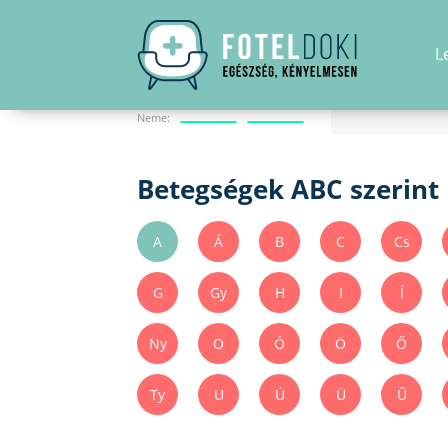
L
Betegségkereső A-Z
Neme:
Betegségek ABC szerint
A
Á
B
C
Cs
G
Gy
H
I
Í
Ny
O
Ó
Ö
Ő
Ty
U
Ú
Ü
Ű