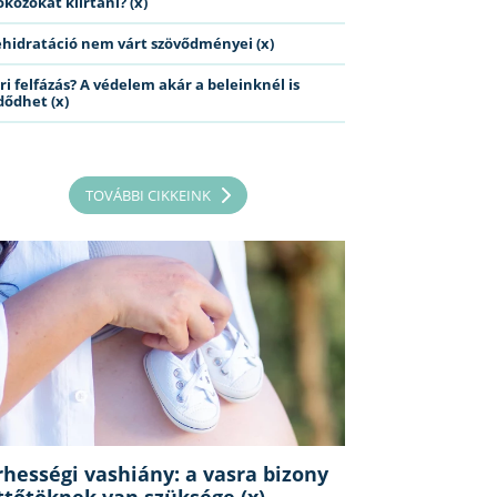
kozókat kiirtani? (x)
ehidratáció nem várt szövődményei (x)
ri felfázás? A védelem akár a beleinknél is
dődhet (x)
TOVÁBBI CIKKEINK
rhességi vashiány: a vasra bizony