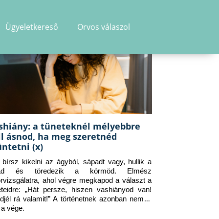
Ügyeletkereső
Orvos válaszol
shiány: a tüneteknél mélyebbre
ll ásnod, ha meg szeretnéd
üntetni (x)
g bírsz kikelni az ágyból, sápadt vagy, hullik a 
jad és töredezik a körmöd. Elmész 
orvizsgálatra, ahol végre megkapod a választ a 
eteidre: „Hát persze, hiszen vashiányod van! 
djél rá valamit!” A történetnek azonban nem itt 
 a vége.